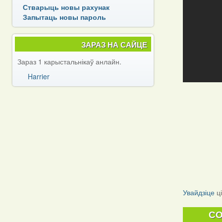
Стварыць новы рахунак
Запытаць новы пароль
ЗАРАЗ НА САЙЦЕ
Зараз 1 карыстальнікаў анлайн.
Harrier
Увайдзіце
ц
C