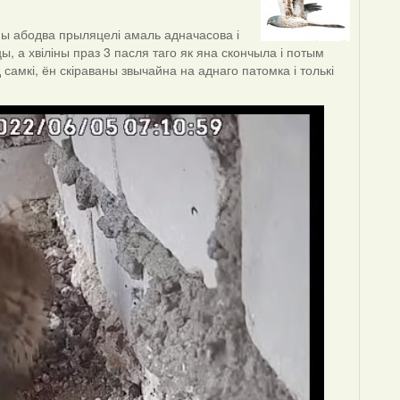
ы абодва прыляцелі амаль адначасова і
, а хвіліны праз 3 пасля таго як яна скончыла і потым
самкі, ён скіраваны звычайна на аднаго патомка і толькі