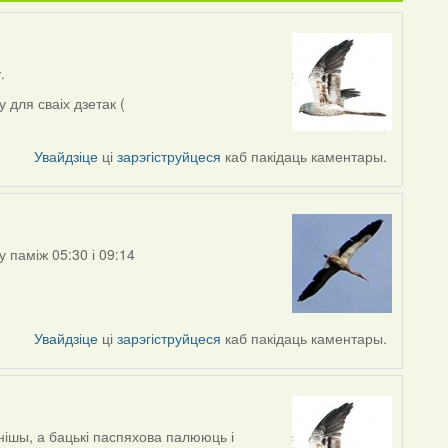
.
 для сваіх дзетак (
Увайдзіце
ці
зарэгіструйцеся
каб пакідаць каментары.
у паміж 05:30 і 09:14
Увайдзіце
ці
зарэгіструйцеся
каб пакідаць каментары.
ішы, а бацькі паспяхова палююць і