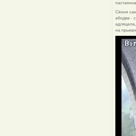
пастаянна
Сёння сам
абодва - 
адляцела,
на прыкан