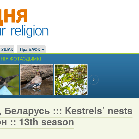
ТУШАК
Пра БАФК
НІЯ ФОТАЗДЫМКІ
Беларусь ::: Kestrels’ nests
н :: 13th season