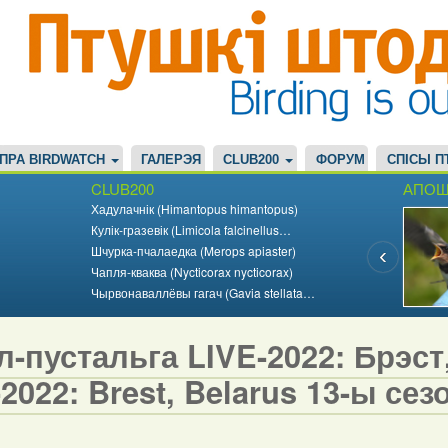
ПРА BIRDWATCH
ГАЛЕРЭЯ
CLUB200
ФОРУМ
СПІСЫ П
CLUB200
АПОШ
Хадулачнік (Himantopus himantopus)
Кулік-гразевік (Limicola falcinellus…
Шчурка-пчалаедка (Merops apiaster)
Чапля-кваква (Nycticorax nycticorax)
Чырвонаваллёвы гагач (Gavia stellata…
-пустальга LIVE-2022: Брэст, 
2022: Brest, Belarus 13-ы сезо