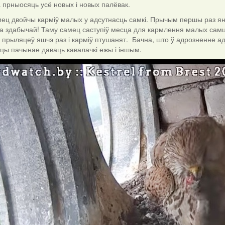
 прныосяць усё новых і новых палёвак.
ец двойчы карміў малых у адсутнасць самкі. Прычым першы раз ян
са здабычай! Таму самец саступіў месца для кармлення малых самцы
 прыляцеў яшчэ раз і карміў птушанят. Бачна, што ў адрозненне ад 
цы пачынае даваць кавалачкі ежы і іншым.