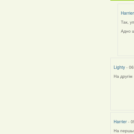
Harrier
Так, у
In
reply
Адно ш
to
by
Свіргу
Lighty
- 06
На другім 
Harrier
- 0
На першым