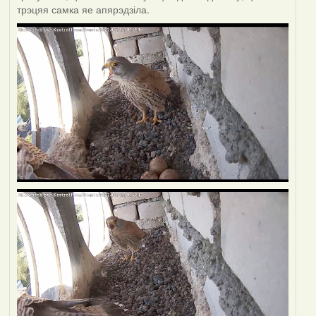
трэцяя самка яе апярэдзіла.