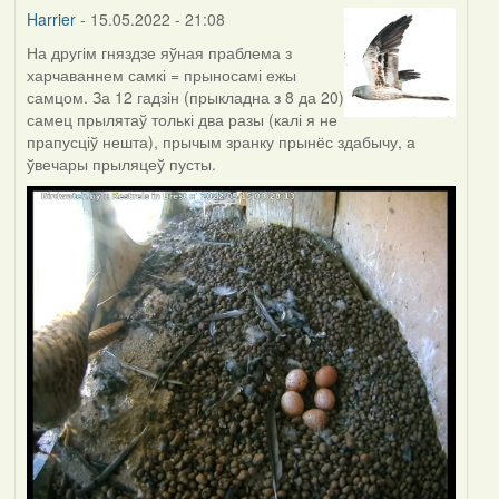
Harrier
- 15.05.2022 - 21:08
На другім гняздзе яўная праблема з
харчаваннем самкі = прыносамі ежы
самцом. За 12 гадзін (прыкладна з 8 да 20)
самец прылятаў толькі два разы (калі я не
прапусціў нешта), прычым зранку прынёс здабычу, а
ўвечары прыляцеў пусты.