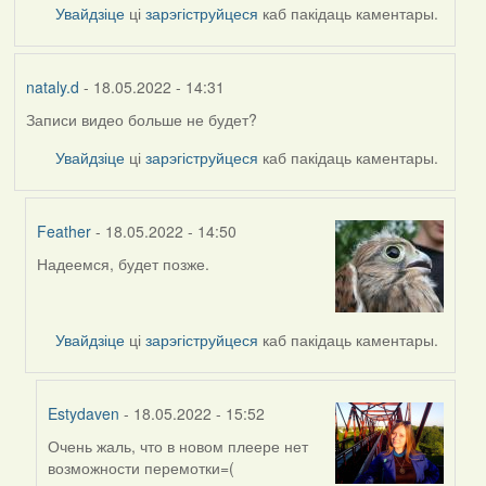
Увайдзіце
ці
зарэгіструйцеся
каб пакідаць каментары.
nataly.d
- 18.05.2022 - 14:31
Записи видео больше не будет?
Увайдзіце
ці
зарэгіструйцеся
каб пакідаць каментары.
Feather
- 18.05.2022 - 14:50
Надеемся, будет позже.
In
reply
to
by
Увайдзіце
ці
зарэгіструйцеся
каб пакідаць каментары.
nataly.d
Estydaven
- 18.05.2022 - 15:52
Очень жаль, что в новом плеере нет
In
возможности перемотки=(
reply