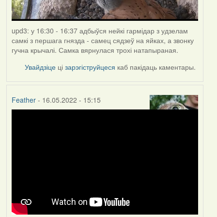
upd3: у 16:30 - 16:37 адбыўся нейкі гармідар з удзелам
самкі з першага гнязда - самец сядзеў на яйках, а звонку
гучна крычалі. Самка вярнулася трохі натапыраная.
Увайдзіце
ці
зарэгіструйцеся
каб пакідаць каментары.
Feather
- 16.05.2022 - 15:15