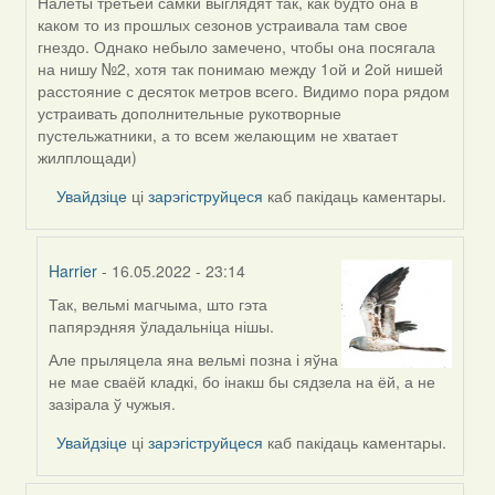
Налеты третьей самки выглядят так, как будто она в
In
каком то из прошлых сезонов устраивала там свое
reply
гнездо. Однако небыло замечено, чтобы она посягала
to
на нишу №2, хотя так понимаю между 1ой и 2ой нишей
by
расстояние с десяток метров всего. Видимо пора рядом
Harrier
устраивать дополнительные рукотворные
пустельжатники, а то всем желающим не хватает
жилплощади)
Увайдзіце
ці
зарэгіструйцеся
каб пакідаць каментары.
Harrier
- 16.05.2022 - 23:14
Так, вельмі магчыма, што гэта
In
папярэдняя ўладальніца нішы.
reply
to
Але прыляцела яна вельмі позна і яўна
by
не мае сваёй кладкі, бо інакш бы сядзела на ёй, а не
ZNR
зазірала ў чужыя.
Увайдзіце
ці
зарэгіструйцеся
каб пакідаць каментары.