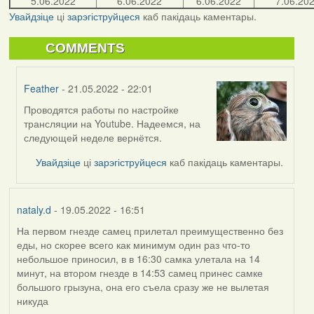
5.06.2022
6.06.2022
6.06.2022
7.06.20
Увайдзіце
ці
зарэгіструйцеся
каб пакідаць каментары.
COMMENTS
Feather
- 21.05.2022 - 22:01
Проводятся работы по настройке
In
трансляции на Youtube. Надеемся, на
reply
следующей неделе вернётся.
to
by
Увайдзіце
ці
зарэгіструйцеся
каб пакідаць каментары.
bzzzil
nataly.d
- 19.05.2022 - 16:51
На первом гнезде самец прилетал преимущественно без
еды, но скорее всего как минимум один раз что-то
небольшое приносил, в в 16:30 самка улетала на 14
минут, на втором гнезде в 14:53 самец принес самке
большого грызуна, она его съела сразу же не вылетая
никуда