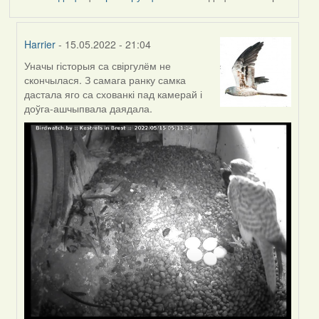
Harrier
- 15.05.2022 - 21:04
Уначы гісторыя са свіргулём не
In
скончылася. З самага ранку самка
reply
дастала яго са схованкі пад камерай і
to
доўга-ашчыпвала даядала.
by
Feather