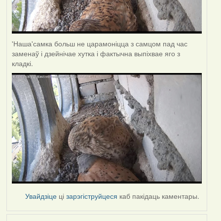
'Наша'самка больш не царамоніцца з самцом пад час
заменаў і дзейнічае хутка і фактычна выпіхвае яго з
кладкі.
Увайдзіце
ці
зарэгіструйцеся
каб пакідаць каментары.