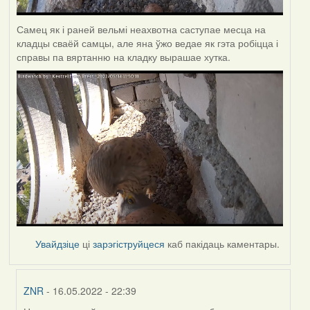
Самец як і раней вельмі неахвотна саступае месца на
кладцы сваёй самцы, але яна ўжо ведае як гэта робіцца і
справы па вяртанню на кладку вырашае хутка.
Увайдзіце
ці
зарэгіструйцеся
каб пакідаць каментары.
ZNR
- 16.05.2022 - 22:39