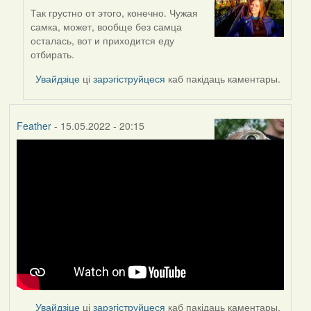
Так грустно от этого, конечно. Чужая
In
самка, может, вообще без самца
reply
осталась, вот и приходится еду
to
отбирать.
by
Lighty
Увайдзіце
ці
зарэгіструйцеся
каб пакідаць каментары.
Feather
- 15.05.2022 - 20:15
Увайдзіце
ці
зарэгіструйцеся
каб пакідаць каментары.