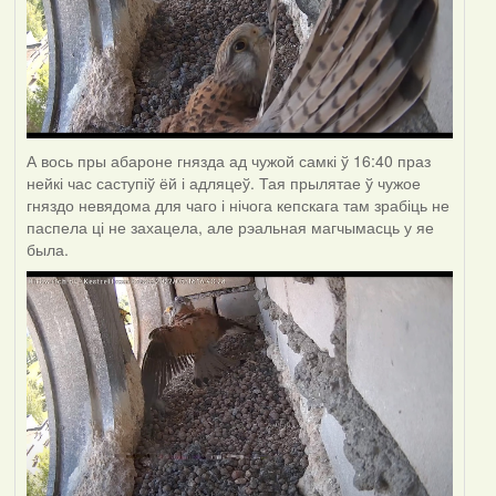
А вось пры абароне гнязда ад чужой самкі ў 16:40 праз
нейкі час саступіў ёй і адляцеў. Тая прылятае ў чужое
гняздо невядома для чаго і нічога кепскага там зрабіць не
паспела ці не захацела, але рэальная магчымасць у яе
была.