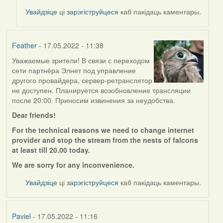
to
Увайдзіце
ці
зарэгіструйцеся
каб пакідаць каментары.
by
Feather
Feather
- 17.05.2022 - 11:38
Уважаемые зрители! В связи с переходом
сети партнёра Элнет под управление
другого провайдера, сервер-ретранслятор
не доступен. Планируется возобновление трансляции
после 20:00. Приносим извинения за неудобства.
Dear friends!
For the technical reasons we need to change internet
provider and stop the stream from the nests of falcons
at least till 20.00 today.
We are sorry for any
inconvenience.
Увайдзіце
ці
зарэгіструйцеся
каб пакідаць каментары.
Paviel
- 17.05.2022 - 11:16