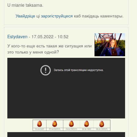
U mianie taksama.
Увайдзіце
ці
зарэгіструйцеся
каб пакідаць каментары.
Estydaven
- 17.05.2022 - 10:52
У кого-то еще есть такая же ситуация или
это только у меня одной?