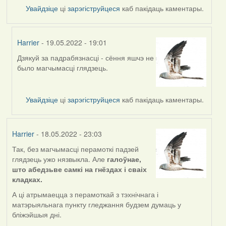
Увайдзіце
ці
зарэгіструйцеся
каб пакідаць каментары.
Harrier
- 19.05.2022 - 19:01
Дзякуй за падрабязнасці - сёння яшчэ не
In
было магчымасці глядзець.
reply
to
by
Увайдзіце
ці
зарэгіструйцеся
каб пакідаць каментары.
nataly.d
Harrier
- 18.05.2022 - 23:03
Так, без магчымасці перамоткі падзей
глядзець ужо нязвыкла. Але
галоўнае,
што абедзьве самкі на гнёздах і сваіх
кладках.
А ці атрымаецца з перамоткай з тэхнічнага і
матэрыяльнага пункту гледжання будзем думаць у
бліжэйшыя дні.