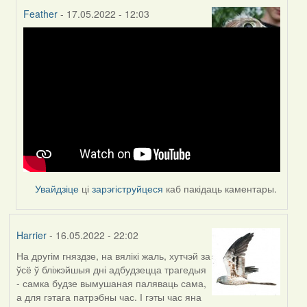
Feather
- 17.05.2022 - 12:03
In
reply
to
by
Harrier
Увайдзіце
ці
зарэгіструйцеся
каб пакідаць каментары.
Harrier
- 16.05.2022 - 22:02
На другім гняздзе, на вялікі жаль, хутчэй за
ўсё ў бліжэйшыя дні адбудзецца трагедыя
- самка будзе вымушаная паляваць сама,
а для гэтага патрэбны час. І гэты час яна