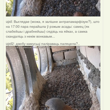
upd: Выглядае (можа, я залішне антрапамарфізую?), што
на 17:00 пара перайшла ў рэжым асады: самец (як
слабейшы і драбнейшы) сядзіць на яйках, а самка
скандаліць з некім вонкавым...
upd2: дзюбу камусьці паліраваць паляцела?..