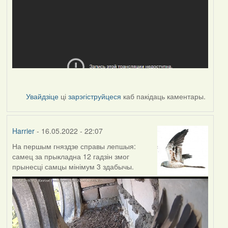
Увайдзіце
ці
зарэгіструйцеся
каб пакідаць каментары.
Harrier
- 16.05.2022 - 22:07
На першым гняздзе справы лепшыя:
самец за прыкладна 12 гадзін змог
прынесці самцы мінімум 3 здабычы.