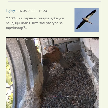
Lighty
- 16.05.2022 - 16:54
У 16:40 на першым гняздзе адбыўся
бандыцкі налёт. Што там увогуле за
тэрмінатар?..