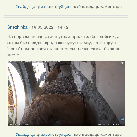
Увайдзіце
ці
зарэгіструйцеся
каб пакідаць каментары.
Snezhinka
- 16.05.2022 - 14:42
На первом гнезде самец утром прилетел без добычи, а
затем было видно вроде как чужую самку, на которую
'наша' начала кричать (на втором гнезде самка была на
месте)
Увайдзіце
ці
зарэгіструйцеся
каб пакідаць каментары.