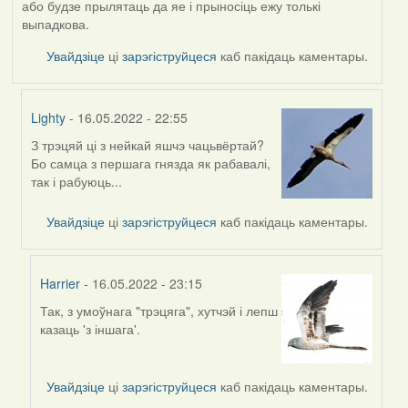
або будзе прылятаць да яе і прыносіць ежу толькі
выпадкова.
Увайдзіце
ці
зарэгіструйцеся
каб пакідаць каментары.
Lighty
- 16.05.2022 - 22:55
З трэцяй ці з нейкай яшчэ чацьвёртай?
In
Бо самца з першага гнязда як рабавалі,
reply
так і рабуюць...
to
by
Увайдзіце
ці
зарэгіструйцеся
каб пакідаць каментары.
Harrier
Harrier
- 16.05.2022 - 23:15
Так, з умоўнага "трэцяга", хутчэй і лепш
In
казаць 'з іншага'.
reply
to
by
Увайдзіце
ці
зарэгіструйцеся
каб пакідаць каментары.
Lighty