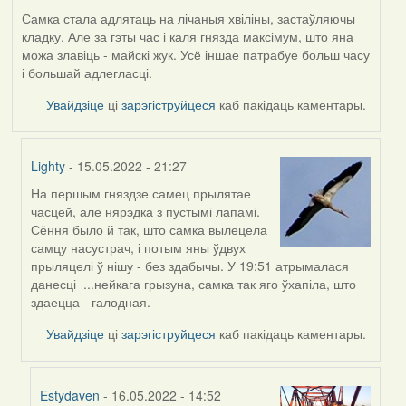
Самка стала адлятаць на лічаныя хвіліны, застаўляючы
кладку. Але за гэты час і каля гнязда максімум, што яна
можа злавіць - майскі жук. Усё іншае патрабуе больш часу
і большай адлегласці.
Увайдзіце
ці
зарэгіструйцеся
каб пакідаць каментары.
Lighty
- 15.05.2022 - 21:27
На першым гняздзе самец прылятае
In
часцей, але нярэдка з пустымі лапамі.
reply
Сёння было й так, што самка вылецела
to
самцу насустрач, і потым яны ўдвух
by
прыляцелі ў нішу - без здабычы. У 19:51 атрымалася
Harrier
данесці ...нейкага грызуна, самка так яго ўхапіла, што
здаецца - галодная.
Увайдзіце
ці
зарэгіструйцеся
каб пакідаць каментары.
Estydaven
- 16.05.2022 - 14:52