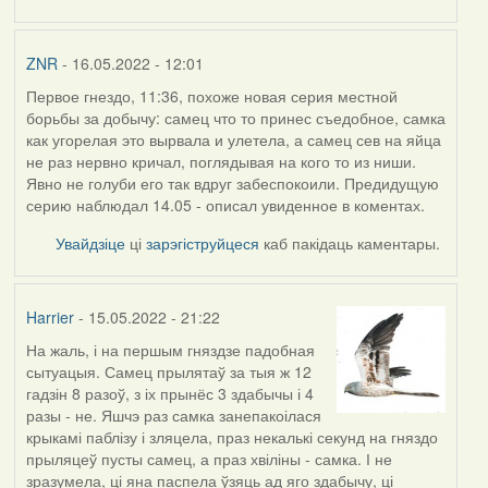
ZNR
- 16.05.2022 - 12:01
Первое гнездо, 11:36, похоже новая серия местной
борьбы за добычу: самец что то принес съедобное, самка
как угорелая это вырвала и улетела, а самец сев на яйца
не раз нервно кричал, поглядывая на кого то из ниши.
Явно не голуби его так вдруг забеспокоили. Предидущую
серию наблюдал 14.05 - описал увиденное в коментах.
Увайдзіце
ці
зарэгіструйцеся
каб пакідаць каментары.
Harrier
- 15.05.2022 - 21:22
На жаль, і на першым гняздзе падобная
сытуацыя. Самец прылятаў за тыя ж 12
гадзін 8 разоў, з іх прынёс 3 здабычы і 4
разы - не. Яшчэ раз самка занепакоілася
крыкамі паблізу і зляцела, праз некалькі секунд на гняздо
прыляцеў пусты самец, а праз хвіліны - самка. І не
зразумела, ці яна паспела ўзяць ад яго здабычу, ці