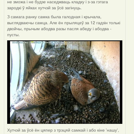
не зможа і не будзе наседжваць кладку і з-за гэтага
зародкі ў яйках хутчэй за ўсё загінуць.
З самага ранку самка была галодная і крычала,
выглядваючы самца. Але ён прыляцеў за 12 гадзін толькі
двойчы, прычым абодва разы пасля абеду і абодва -
пусты.
Хутчэй за ўсё ён цяпер з трэцяй самкай і або кіне 'нашу',