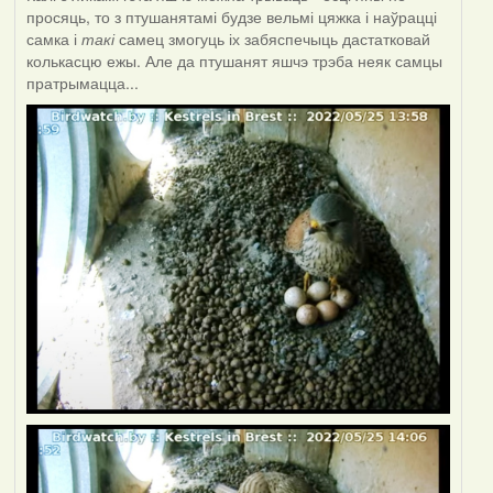
просяць, то з птушанятамі будзе вельмі цяжка і наўрацці
самка і
такі
самец змогуць іх забяспечыць дастатковай
колькасцю ежы. Але да птушанят яшчэ трэба неяк самцы
пратрымацца...