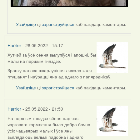
Увайдзіце
ці
зарэгіструйцеся
каб пакідаць каментары.
Harrier
- 26.05.2022 - 15:17
Хутчэй за ўсё сёння вылупіўся і апошні, 5ы
малы на першым гняздзе.
Зранку палова шкарлупіння ляжала каля
птушанят і наўрацці яна ад аднаго з папярэднікаў.
Увайдзіце
ці
зарэгіструйцеся
каб пакідаць каментары.
Harrier
- 25.05.2022 - 21:59
На першым гняздзе сёння пад час
чарговага кармлення было добра бачна
ўсіх чацьвярых малых і ўсе яны
выглядаюць вельмі падобна і аднаго