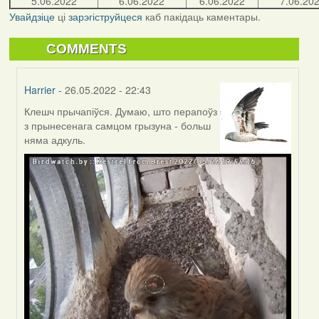
5.06.2022
6.06.2022
6.06.2022
7.06.20
Увайдзіце
ці
зарэгіструйцеся
каб пакідаць каментары.
COMMENTS
Harrier
- 26.05.2022 - 22:43
Клешч прычапіўся. Думаю, што перапоўз
In
з прынесенага самцом грызуна - больш
reply
няма адкуль.
to
by
Lighty