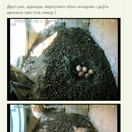
Другі раз, здаецца, вярнулася яўна галодная і доўга
крычала пра гэта самцу (