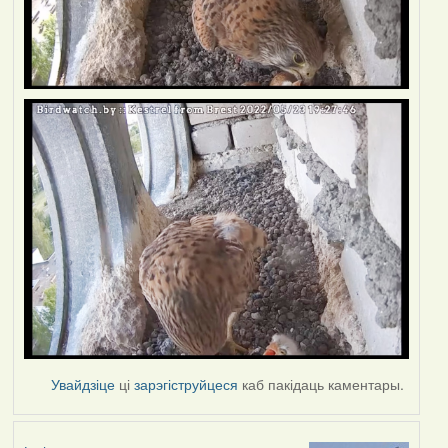
Увайдзіце
ці
зарэгіструйцеся
каб пакідаць каментары.