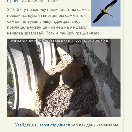
Lighty
- 24.05.2022 - 12:49
У 10:57, у прамежку паміж адлётам самкі з
нейкай палёўкай і вяртаннем самкі з той
самай палёўкай у нішу, здаецца, зноў
прыляцела чужаніца - самец на яе даволі
нервова зрэагаваў. Потым пайшоў грэць гняздо.
Увайдзіце
ці
зарэгіструйцеся
каб пакідаць каментары.