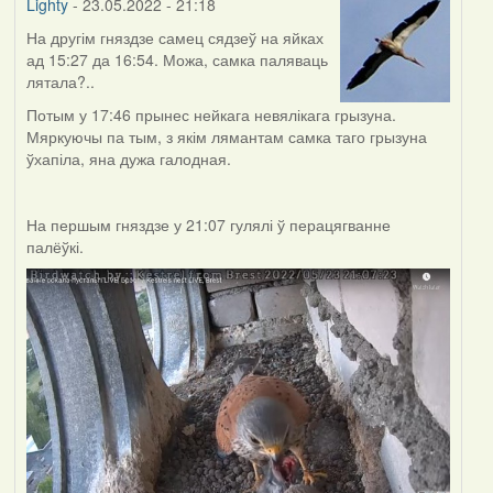
Lighty
- 23.05.2022 - 21:18
На другім гняздзе самец сядзеў на яйках
ад 15:27 да 16:54. Можа, самка паляваць
лятала?..
Потым у 17:46 прынес нейкага невялікага грызуна.
Мяркуючы па тым, з якім лямантам самка таго грызуна
ўхапіла, яна дужа галодная.
На першым гняздзе у 21:07 гулялі ў перацягванне
палёўкі.