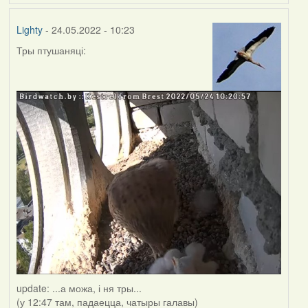
Lighty
- 24.05.2022 - 10:23
Тры птушаняці:
update: ...а можа, і ня тры...
(у 12:47 там, падаецца, чатыры галавы)