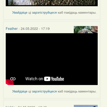
Увайдзіце
ці
зарэгіструйцеся
каб пакідаць каментары.
Feather
- 24.05.2022 - 17:19
Увайдзіце
ці
зарэгіструйцеся
каб пакідаць каментары.