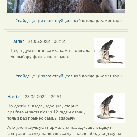
Увайдзіце
ці
зарэгіструйцеся
каб пакідаць каментары.
Harrier
- 24.05.2022 - 00:12
Так, я думаю што самка сама палявала.
In
Бо выбару фактычна не мае.
reply
to
by
Увайдзіце
ці
зарэгіструйцеся
каб пакідаць каментары.
Lighty
Harrier
- 23.05.2022 - 20:51
На другім гняздзе, здаецца, старыя
праблемы засталіся: з 12 гадзін самец
толькі раз прынёс самцы здабычу.
Але ўжо навучыўся нармальна наседжваць кладку і
'адпускае' самку паляваць саму - пасля абеду сядзеў на