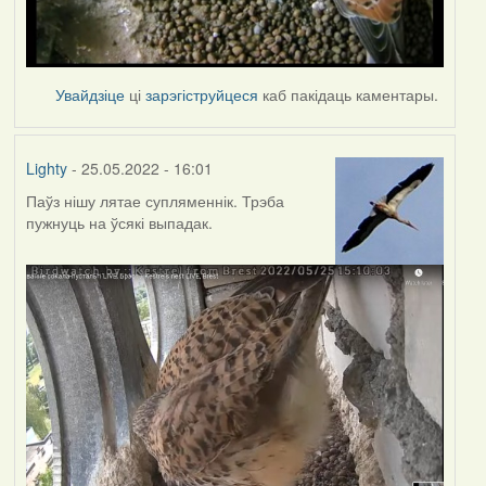
Увайдзіце
ці
зарэгіструйцеся
каб пакідаць каментары.
Lighty
- 25.05.2022 - 16:01
Паўз нішу лятае супляменнік. Трэба
пужнуць на ўсякі выпадак.