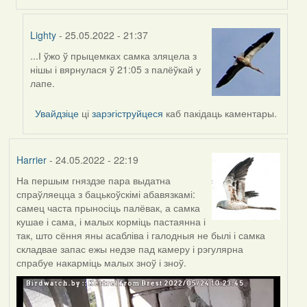
Lighty
- 25.05.2022 - 21:37
...І ўжо ў прыцемках самка зляцела з
In
нішы і вярнулася ў 21:05 з палёўкай у
reply
лапе.
to
by
Увайдзіце
ці
зарэгіструйцеся
каб пакідаць каментары.
Lighty
Harrier
- 24.05.2022 - 22:19
На першым гняздзе пара выдатна
спраўляецца з бацькоўскімі абавязкамі:
самец часта прыносіць палёвак, а самка
кушае і сама, і малых корміць пастаянна і
так, што сёння яны асабліва і галодныя не былі і самка
складвае запас ежы недзе пад камеру і рэгулярна
спрабуе накарміць малых зноў і зноў.