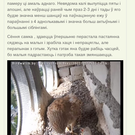
памеру ці амаль аднаго. Невядома калі вылупіцца пяты і
апошні, але наўрацці раней чым праз 2-3 дні і тады ў яго
будзе значна менш шанцаў на паўнацэнную ежу ў
параўнанні з 4 аднолькавымі і значна больш актыўнымі і
большымі сіблінгамі.
Сёння самка , здаецца ўпершыню перастала пастаянна
сядзець на малых і зрабіла хаця і непрацяглы, але
перапынак з гэтым. Хутка гэтак яна будзе рабіць часцей,
бо малыя падрастаюць і патрэба такая змяншаецца.