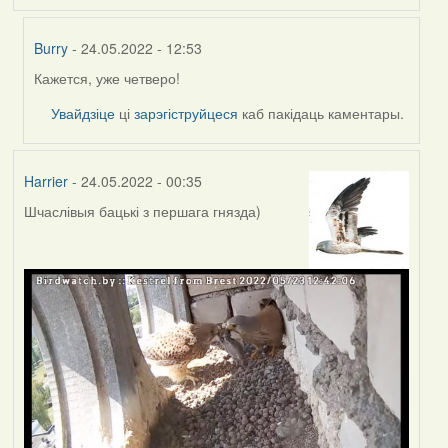
Burry
- 24.05.2022 - 12:53
Кажется, уже четверо!
In
reply
Увайдзіце
ці
зарэгіструйцеся
каб пакідаць каментары.
to
by
Lighty
Harrier
- 24.05.2022 - 00:35
Шчаслівыя бацькі з першага гнязда)