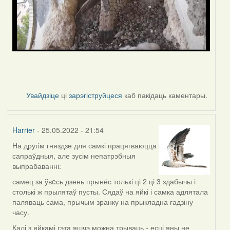
Увайдзіце
ці
зарэгіструйцеся
каб пакідаць каментары.
Harrier
- 25.05.2022 - 21:54
На другім гняздзе для самкі працягваюцца
сапраўдныя, але зусім непатрэбныя
выпрабаванні:
самец за ўвeсь дзень прынёс толькі ці 2 ці 3 здабычы і
столькі ж прылятаў пусты. Сядаў на яйкі і самка адлятала
паляваць сама, прычым зранку на прыкладна гадзіну
часу.
Калі з яйкамі гэта яшчэ можна трываць - есці яны не