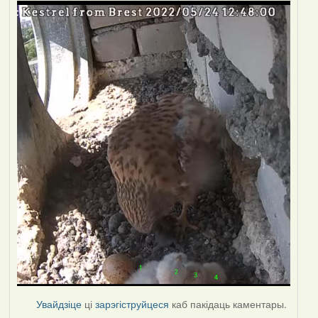
Увайдзіце
ці
зарэгіструйцеся
каб пакідаць каментары.