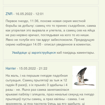
ZNR
- 16.05.2022 - 12:01
Первое гнездо, 11:36, похоже новая серия местной
борьбы за добычу: самец что то принес съедобное, самка
как угорелая это вырвала и улетела, а самец сев на яйца
не раз нервно кричал, поглядывая на кого то из ниши.
Явно не голуби его так вдруг забеспокоили. Предидущую
серию наблюдал 14.05 - описал увиденное в коментах.
Увайдзіце
ці
зарэгіструйцеся
каб пакідаць каментары.
Harrier
- 15.05.2022 - 21:22
На жаль, і на першым гняздзе падобная
сытуацыя. Самец прылятаў за тыя ж 12
гадзін 8 разоў, з іх прынёс 3 здабычы і 4
разы - не. Яшчэ раз самка занепакоілася
крыкамі паблізу і зляцела, праз некалькі секунд на гняздо
прыляцеў пусты самец, а праз хвіліны - самка. І не
зразумела, ці яна паспела ўзяць ад яго здабычу, ці