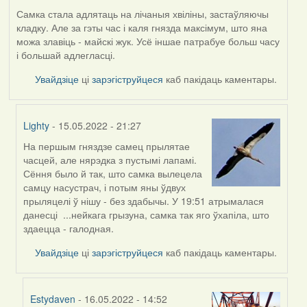
Самка стала адлятаць на лічаныя хвіліны, застаўляючы
кладку. Але за гэты час і каля гнязда максімум, што яна
можа злавіць - майскі жук. Усё іншае патрабуе больш часу
і большай адлегласці.
Увайдзіце
ці
зарэгіструйцеся
каб пакідаць каментары.
Lighty
- 15.05.2022 - 21:27
На першым гняздзе самец прылятае
In
часцей, але нярэдка з пустымі лапамі.
reply
Сёння было й так, што самка вылецела
to
самцу насустрач, і потым яны ўдвух
by
прыляцелі ў нішу - без здабычы. У 19:51 атрымалася
Harrier
данесці ...нейкага грызуна, самка так яго ўхапіла, што
здаецца - галодная.
Увайдзіце
ці
зарэгіструйцеся
каб пакідаць каментары.
Estydaven
- 16.05.2022 - 14:52