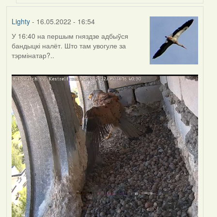
Lighty
- 16.05.2022 - 16:54
У 16:40 на першым гняздзе адбыўся
бандыцкі налёт. Што там увогуле за
тэрмінатар?..