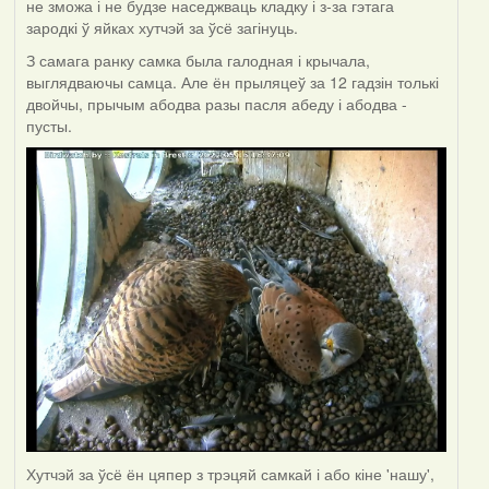
не зможа і не будзе наседжваць кладку і з-за гэтага
зародкі ў яйках хутчэй за ўсё загінуць.
З самага ранку самка была галодная і крычала,
выглядваючы самца. Але ён прыляцеў за 12 гадзін толькі
двойчы, прычым абодва разы пасля абеду і абодва -
пусты.
Хутчэй за ўсё ён цяпер з трэцяй самкай і або кіне 'нашу',