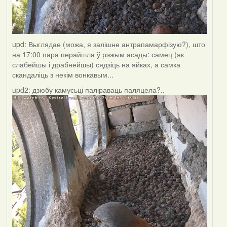
upd: Выглядае (можа, я залішне антрапамарфізую?), што
на 17:00 пара перайшла ў рэжым асады: самец (як
слабейшы і драбнейшы) сядзіць на яйках, а самка
скандаліць з некім вонкавым...
upd2: дзюбу камусьці паліраваць паляцела?..