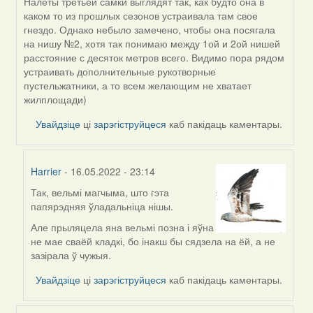
Налеты третьей самки выглядят так, как будто она в
In
каком то из прошлых сезонов устраивала там свое
reply
гнездо. Однако небыло замечено, чтобы она посягала
to
на нишу №2, хотя так понимаю между 1ой и 2ой нишей
by
расстояние с десяток метров всего. Видимо пора рядом
Harrier
устраивать дополнительные рукотворные
пустельжатники, а то всем желающим не хватает
жилплощади)
Увайдзіце
ці
зарэгіструйцеся
каб пакідаць каментары.
Harrier
- 16.05.2022 - 23:14
Так, вельмі магчыма, што гэта
In
папярэдняя ўладальніца нішы.
reply
to
Але прыляцела яна вельмі позна і яўна
by
не мае сваёй кладкі, бо інакш бы сядзела на ёй, а не
ZNR
зазірала ў чужыя.
Увайдзіце
ці
зарэгіструйцеся
каб пакідаць каментары.