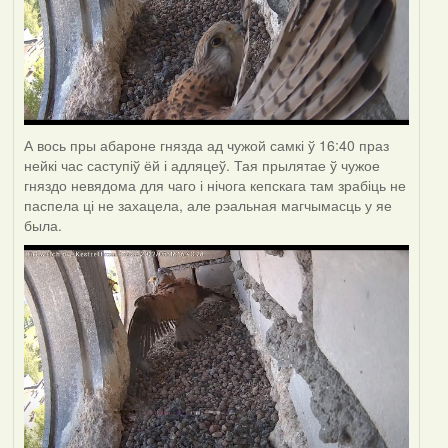
А вось пры абароне гнязда ад чужой самкі ў 16:40 праз
нейкі час саступіў ёй і адляцеў. Тая прылятае ў чужое
гняздо невядома для чаго і нічога кепскага там зрабіць не
паспела ці не захацела, але рэальная магчымасць у яе
была.