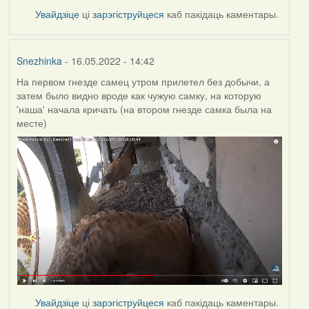
Увайдзіце
ці
зарэгіструйцеся
каб пакідаць каментары.
Snezhinka
- 16.05.2022 - 14:42
На первом гнезде самец утром прилетел без добычи, а
затем было видно вроде как чужую самку, на которую
'наша' начала кричать (на втором гнезде самка была на
месте)
Увайдзіце
ці
зарэгіструйцеся
каб пакідаць каментары.