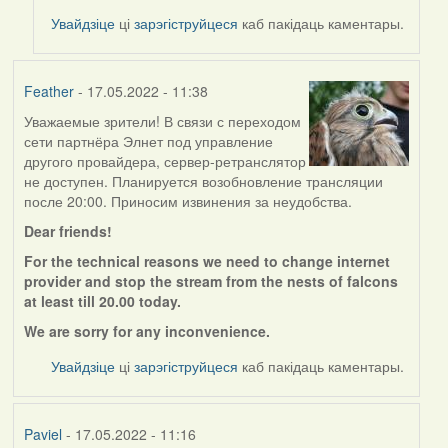
to
Увайдзіце
ці
зарэгіструйцеся
каб пакідаць каментары.
by
Feather
Feather
- 17.05.2022 - 11:38
Уважаемые зрители! В связи с переходом
сети партнёра Элнет под управление
другого провайдера, сервер-ретранслятор
не доступен. Планируется возобновление трансляции
после 20:00. Приносим извинения за неудобства.
Dear friends!
For the technical reasons we need to change internet
provider and stop the stream from the nests of falcons
at least till 20.00 today.
We are sorry for any
inconvenience.
Увайдзіце
ці
зарэгіструйцеся
каб пакідаць каментары.
Paviel
- 17.05.2022 - 11:16