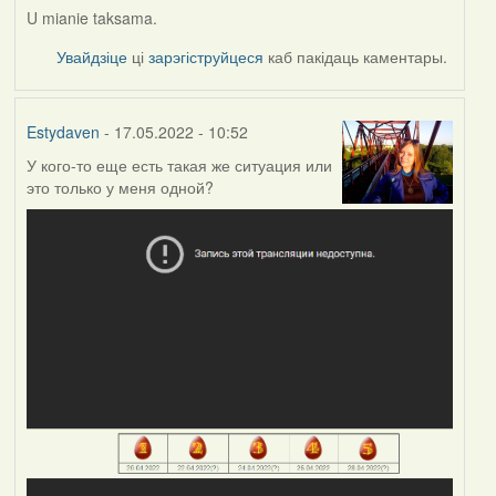
U mianie taksama.
Увайдзіце
ці
зарэгіструйцеся
каб пакідаць каментары.
Estydaven
- 17.05.2022 - 10:52
У кого-то еще есть такая же ситуация или
это только у меня одной?