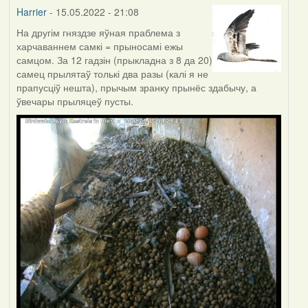
Harrier
- 15.05.2022 - 21:08
На другім гняздзе яўная праблема з
харчаваннем самкі = прыносамі ежы
самцом. За 12 гадзін (прыкладна з 8 да 20)
самец прылятаў толькі два разы (калі я не
прапусціў нешта), прычым зранку прынёс здабычу, а
ўвечары прыляцеў пусты.