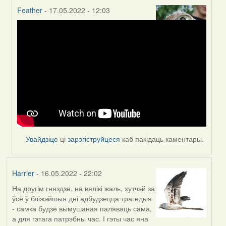
Feather
- 17.05.2022 - 12:03
In
reply
to
by
Harrier
Увайдзіце
ці
зарэгіструйцеся
каб пакідаць каментары.
Harrier
- 16.05.2022 - 22:02
На другім гняздзе, на вялікі жаль, хутчэй за
ўсё ў бліжэйшыя дні адбудзецца трагедыя
- самка будзе вымушаная паляваць сама,
а для гэтага патрэбны час. І гэты час яна