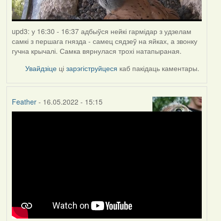
upd3: у 16:30 - 16:37 адбыўся нейкі гармідар з удзелам
самкі з першага гнязда - самец сядзеў на яйках, а звонку
гучна крычалі. Самка вярнулася трохі натапыраная.
Увайдзіце
ці
зарэгіструйцеся
каб пакідаць каментары.
Feather
- 16.05.2022 - 15:15