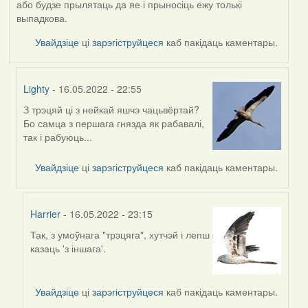
або будзе прылятаць да яе і прыносіць ежу толькі
выпадкова.
Увайдзіце
ці
зарэгіструйцеся
каб пакідаць каментары.
Lighty
- 16.05.2022 - 22:55
З трэцяй ці з нейкай яшчэ чацьвёртай?
In
Бо самца з першага гнязда як рабавалі,
reply
так і рабуюць...
to
by
Увайдзіце
ці
зарэгіструйцеся
каб пакідаць каментары.
Harrier
Harrier
- 16.05.2022 - 23:15
Так, з умоўнага "трэцяга", хутчэй і лепш
In
казаць 'з іншага'.
reply
to
by
Увайдзіце
ці
зарэгіструйцеся
каб пакідаць каментары.
Lighty