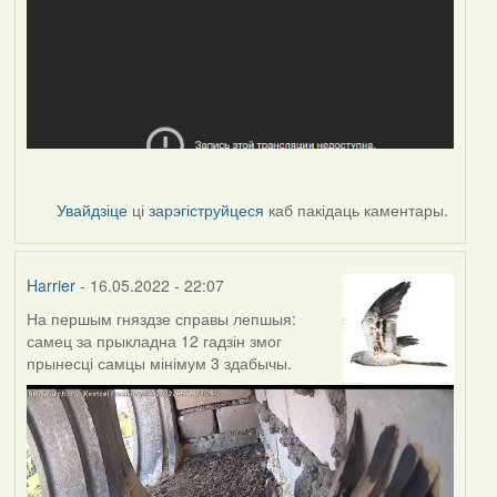
Увайдзіце
ці
зарэгіструйцеся
каб пакідаць каментары.
Harrier
- 16.05.2022 - 22:07
На першым гняздзе справы лепшыя:
самец за прыкладна 12 гадзін змог
прынесці самцы мінімум 3 здабычы.