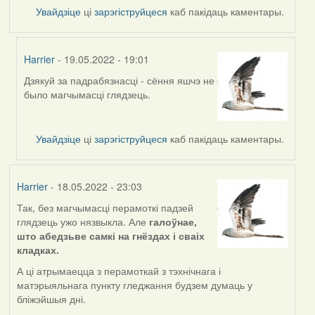
Увайдзіце
ці
зарэгіструйцеся
каб пакідаць каментары.
Harrier
- 19.05.2022 - 19:01
Дзякуй за падрабязнасці - сёння яшчэ не
In
было магчымасці глядзець.
reply
to
by
Увайдзіце
ці
зарэгіструйцеся
каб пакідаць каментары.
nataly.d
Harrier
- 18.05.2022 - 23:03
Так, без магчымасці перамоткі падзей
глядзець ужо нязвыкла. Але
галоўнае,
што абедзьве самкі на гнёздах і сваіх
кладках.
А ці атрымаецца з перамоткай з тэхнічнага і
матэрыяльнага пункту гледжання будзем думаць у
бліжэйшыя дні.