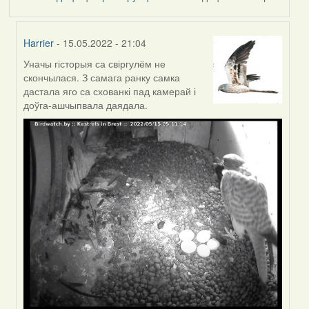
Harrier
- 15.05.2022 - 21:04
Уначы гісторыя са свіргулём не
In
скончылася. З самага ранку самка
reply
дастала яго са схованкі пад камерай і
to
доўга-ашчыпвала даядала.
by
Feather