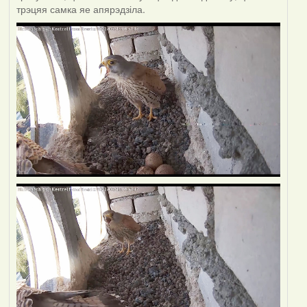
трэцяя самка яе апярэдзіла.