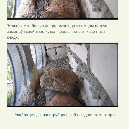
'Наша'самка больш не царамоніцца з самцом пад час
заменаў і дзейнічае хутка і фактычна выпіхвае яго з
кладкі.
Увайдзіце
ці
зарэгіструйцеся
каб пакідаць каментары.