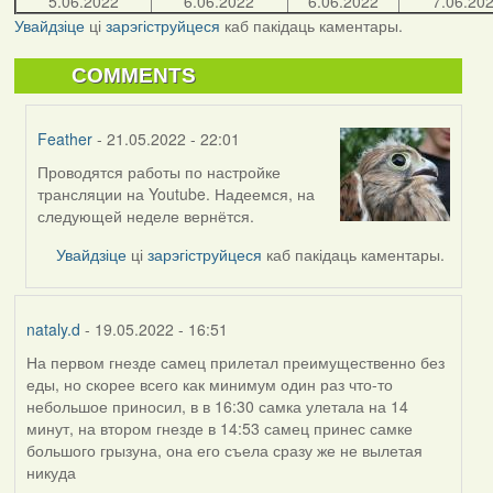
5.06.2022
6.06.2022
6.06.2022
7.06.20
Увайдзіце
ці
зарэгіструйцеся
каб пакідаць каментары.
COMMENTS
Feather
- 21.05.2022 - 22:01
Проводятся работы по настройке
In
трансляции на Youtube. Надеемся, на
reply
следующей неделе вернётся.
to
by
Увайдзіце
ці
зарэгіструйцеся
каб пакідаць каментары.
bzzzil
nataly.d
- 19.05.2022 - 16:51
На первом гнезде самец прилетал преимущественно без
еды, но скорее всего как минимум один раз что-то
небольшое приносил, в в 16:30 самка улетала на 14
минут, на втором гнезде в 14:53 самец принес самке
большого грызуна, она его съела сразу же не вылетая
никуда