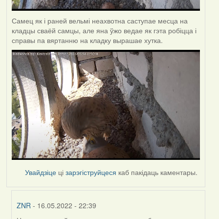
Самец як і раней вельмі неахвотна саступае месца на
кладцы сваёй самцы, але яна ўжо ведае як гэта робіцца і
справы па вяртанню на кладку вырашае хутка.
Увайдзіце
ці
зарэгіструйцеся
каб пакідаць каментары.
ZNR
- 16.05.2022 - 22:39