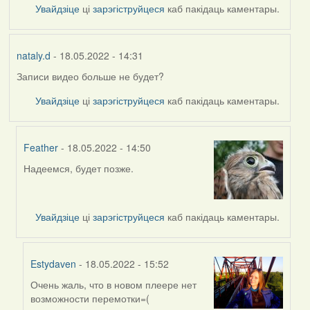
Увайдзіце
ці
зарэгіструйцеся
каб пакідаць каментары.
nataly.d
- 18.05.2022 - 14:31
Записи видео больше не будет?
Увайдзіце
ці
зарэгіструйцеся
каб пакідаць каментары.
Feather
- 18.05.2022 - 14:50
Надеемся, будет позже.
In
reply
to
by
Увайдзіце
ці
зарэгіструйцеся
каб пакідаць каментары.
nataly.d
Estydaven
- 18.05.2022 - 15:52
Очень жаль, что в новом плеере нет
In
возможности перемотки=(
reply