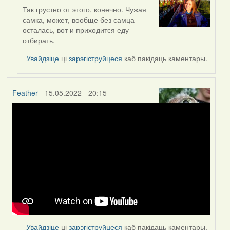
Так грустно от этого, конечно. Чужая
In
самка, может, вообще без самца
reply
осталась, вот и приходится еду
to
отбирать.
by
Lighty
Увайдзіце
ці
зарэгіструйцеся
каб пакідаць каментары.
Feather
- 15.05.2022 - 20:15
Увайдзіце
ці
зарэгіструйцеся
каб пакідаць каментары.