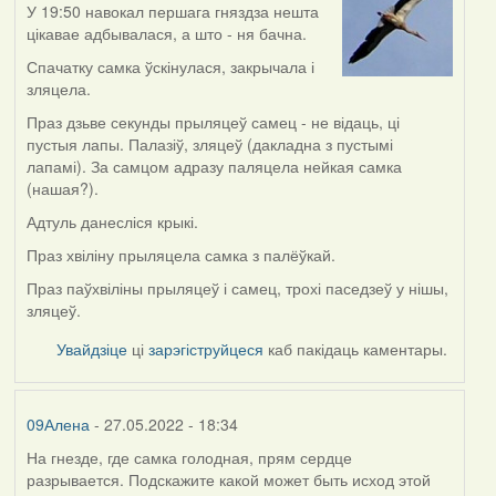
У 19:50 навокал першага гняздза нешта
цікавае адбывалася, а што - ня бачна.
Спачатку самка ўскінулася, закрычала і
зляцела.
Праз дзьве секунды прыляцеў самец - не відаць, ці
пустыя лапы. Палазіў, зляцеў (дакладна з пустымі
лапамі). За самцом адразу паляцела нейкая самка
(нашая?).
Адтуль данесліся крыкі.
Праз хвіліну прыляцела самка з палёўкай.
Праз паўхвіліны прыляцеў і самец, трохі паседзеў у нішы,
зляцеў.
Увайдзіце
ці
зарэгіструйцеся
каб пакідаць каментары.
09Алена
- 27.05.2022 - 18:34
На гнезде, где самка голодная, прям сердце
разрывается. Подскажите какой может быть исход этой