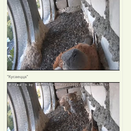
"Кусаецца"