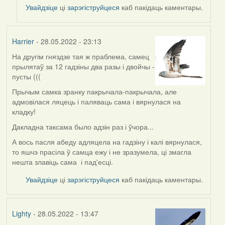
to
Увайдзіце
ці
зарэгіструйцеся
каб пакідаць каментары.
by
ZNR
Harrier
- 28.05.2022 - 23:13
На другім гняздзе тая ж праблема, самец
прылятаў за 12 гадзіны два разы і двойчы -
пусты (((
Прычым самка зранку пакрычала-пакрычала, але
адмовілася ляцець і паляваць сама і вярнулася на
кладку!
Дакладна таксама было адзін раз і ўчора...
А вось пасля абеду адляцела на гадзіну і калі вярнулася,
то яшчэ прасіла ў самца ежу і не зразумела, ці змагла
нешта злавіць сама і пад'есці.
Увайдзіце
ці
зарэгіструйцеся
каб пакідаць каментары.
Lighty
- 28.05.2022 - 13:47