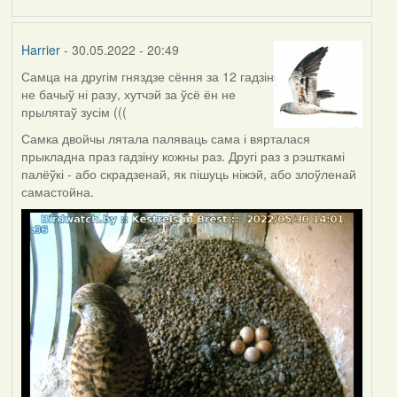
Harrier
- 30.05.2022 - 20:49
Самца на другім гняздзе сёння за 12 гадзін
не бачыў ні разу, хутчэй за ўсё ён не
прылятаў зусім (((
Самка двойчы лятала паляваць сама і вярталася
прыкладна праз гадзіну кожны раз. Другі раз з рэшткамі
палёўкі - або скрадзенай, як пішуць ніжэй, або злоўленай
самастойна.