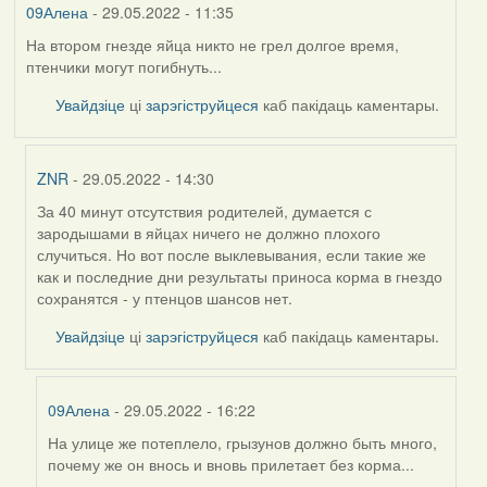
09Алена
- 29.05.2022 - 11:35
На втором гнезде яйца никто не грел долгое время,
птенчики могут погибнуть...
Увайдзіце
ці
зарэгіструйцеся
каб пакідаць каментары.
ZNR
- 29.05.2022 - 14:30
За 40 минут отсутствия родителей, думается с
In
зародышами в яйцах ничего не должно плохого
reply
случиться. Но вот после выклевывания, если такие же
to
как и последние дни результаты приноса корма в гнездо
by
сохранятся - у птенцов шансов нет.
09Алена
Увайдзіце
ці
зарэгіструйцеся
каб пакідаць каментары.
09Алена
- 29.05.2022 - 16:22
На улице же потеплело, грызунов должно быть много,
In
почему же он внось и вновь прилетает без корма...
reply