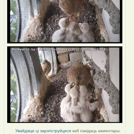
Увайдзіце
ці
зарэгіструйцеся
каб пакідаць каментары.