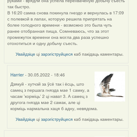
руками - врядли она успела перехваченую добычу съесть
так быстро.
В 16:20 самка снова покинула гнездо и вернулась в 17:09
с полевкой в лапах, которую решила припрятать на
более голодного времени - возможно это была чуть
ранее отобранная пища. Сомневаюсь, что за этот
промежуток времени она могла два раза успешно
отохотиться и одну добычу съесть.
Увайдзіце
ці
зарэгіструйцеся
каб пакідаць каментары.
Harrier
- 30.05.2022 - 18:46
Дзякуй - хутчэй за ўсё так і ёсць, што
In
самец з першага гнязда мае 1 самку, а
reply
часам 'корміць' 2 ці нават 3. А самец з
to
другога гнязда мае 2 самак, але ці
by
корміць нармальна хаця б адну, невядома.
ZNR
Увайдзіце
ці
зарэгіструйцеся
каб пакідаць каментары.