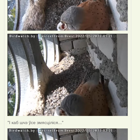
"І каб шчэ ўсе змясціліся..."