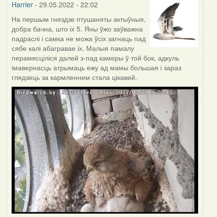
Harrier
- 29.05.2022 - 22:02
На першым гняздзе птушаняты актыўныя,
добра бачна, што іх 5. Яны ўжо заўважна
падраслі і самка не можа ўсіх загнаць пад
сябе калі абагравае іх. Малыя памалу
перамясціліся далей з-пад камеры ў той бок, адкуль
імавернасць атрымаць ежу ад мамы большая і зараз
глядзець за кармленнем стала цікавей.