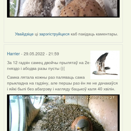
Увайдзіце
ці
зарэгіструйцеся
каб пакідаць каментары.
Harrier
- 29.05.2022 - 21:59
За 12 гадзін самец двойчы прылятаў на 2е
гняздо і абодва разы пусты (((
Самка лятала кожны раз паляваць сама
прыкладна на гадзіну, але першы раз ён яе не дачакаўся
і яйкі былі без абагрэву і нагляду бацькоў каля 40 хвілін.