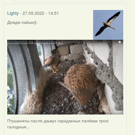
Lighty
- 27.05.2022 - 14:51
Дождж пайшоў.
Птушаняты пасля дзьвух скрадзеных палёвак трохі
галодныя...