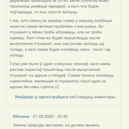
даўжэйшы прыкладна за 30-40 хвілін спачатку можа
прыпыніць развіццё зародкаў, а калі гэта будзе
паўтарацца, то яны проста загінуць.
І тое, што самец не корміць самку у перыяд інкубацыі
яшчэ не самая вялікая праблема з магчымых. Бо
птушанят у яйках трэба абграваць, але не трэба
карміць. Калі гэтак жа будзе працягвацца пасля
вылуплення птушанят, яны паступова загінуць ад
голаду, а калі самка будзе паляваць сама - яшчэ і ад
холаду.
Гэтак ужо было ў адзін з мінулых сезонаў, калі самец
раптам перастаў прылятаць пасля вылуплення
птушанят на адным з гнёздаў. Самка пачала паляваць
самастойна, маленькія ж птушаняты гінулі адзін за
адным без ежы і цяпла.(((
Увайдзіце
ці
зарэгіструйцеся
каб пакідаць каментары.
09Алена
- 27.05.2022 - 23:42
Законы природы жестокие, но должен выжить
In