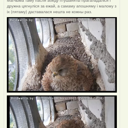
Магчыма таму пасля абеду птушаняты прагаладаліся і
дружна цягнуліся за ежай, а самаму апошняму і малому з
іх (пятаму) даставалася нешта не кожны раз.