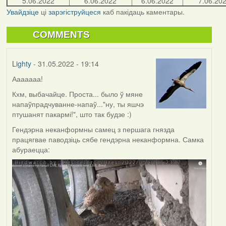
5.06.2022
6.06.2022
6.06.2022
7.06.20
Увайдзіце
ці
зарэгіструйцеся
каб пакідаць каментары.
COMMENTS
Lighty
- 31.05.2022 - 19:14
Ааааааа!
Кхм, выбачайце. Проста... было ў мяне
напаўпрадчуванне-напаў..."ну, ты яшчэ
птушанят пакармі!", што так будзе :)
Гендэрна неканформны самец з першага гнязда
працягвае паводзіць сябе гендэрна неканформна. Самка
абураецца: