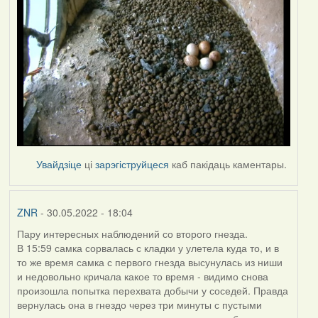
Увайдзіце
ці
зарэгіструйцеся
каб пакідаць каментары.
ZNR
- 30.05.2022 - 18:04
Пару интересных наблюдений со второго гнезда.
В 15:59 самка сорвалась с кладки у улетела куда то, и в
то же время самка с первого гнезда высунулась из ниши
и недовольно кричала какое то время - видимо снова
произошла попытка перехвата добычи у соседей. Правда
вернулась она в гнездо через три минуты с пустыми