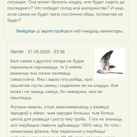
ситуации. Она может бросить кладку, или будет сидеть до
последнего? Что победит голод или материнство? И ещё,
если самка не будет греть постоянно яйца, потомства не
будет?
Увайдзіце
ці
зарэгіструйцеся
каб пакідаць каментары.
Harrier
- 27.05.2022 - 23:36
Калі самка з другога гнязда не будзе
In
нармальна харчавацца, то ў нейкім
reply
маменце яна пачне паляваць
to
самастойна. Яна і зараз гэта робіць, калі
by
прылятае пусты самец і падмяняе яе на кладцы. Але
09Алена
можа і не чакаць самца, бо невядома, калі ён
прыляціць.
Агульна кажучы, існуе заканамернасць у развіцці
зародкаў у яйках: чым зародак большы, тым больш
цяпла для развіцця і росту яму трэба. Гэта не значыць,
што інкубацыя павінна адбывацца 100% часу, бо гэта і
немагчыма фізічна. Але перапынак у інкубацыі