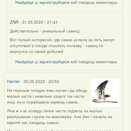
Увайдзіце
ці
зарэгіструйцеся
каб пакідаць каментары.
ZNR
- 31.05.2022 - 21:43
Действительно - уникальный самец)
In
reply
Вот только интересно, где самка успела за пять минут
to
отсутствия в гнезде отыскать полевку - самец то
by
вернулся со своей добычей
Lighty
Увайдзіце
ці
зарэгіструйцеся
каб пакідаць каментары.
Harrier
- 30.05.2022 - 20:53
На першым гняздзе ежы хапае і да абеду
малыя часта і невельмі хацелі так часта
есці, як іх спрабавала карміць самка.
Яна ж з-за холаду сёння часта сядзела на малых
распушаная і грэла па-максімуму. Але ўжо і пачала на
кароткі час пакідаць самых.