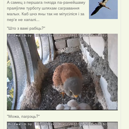
А самец з першага гнязда па-ранейшаму
праяўляе турботу шляхам сагравання
малых. Каб шчэ яны так не мітусіліся і за
пер'е не хапалі...
"Што з вамі рабіць?"
"Можа, пагрэць?"