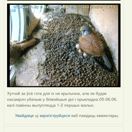
Хутчэй за ўсё гэта для іх не крытычна, але як будзе
насамрэч убачым у бліжэйшыя дні і прыкладна 05-06.06,
калі павінны вылупляцца 1-2 першых малых.
Увайдзіце
ці
зарэгіструйцеся
каб пакідаць каментары.