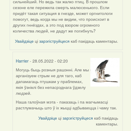
сильнейший. Но ведь так жалко птиц. В прошлом
reply
сезоне еле пережила смерть малюсенького. Если
to
придёт такая ситуация в гнезде, может оргнитологи
by
помогут, ведь когда мы не видим, что происхоит в
Harrier
других гннёздах, а это под взором огромного
количества людей, не дадут же погибнуть?
Увайдзіце
ці
зарэгіструйцеся
каб пакідаць каментары.
Harrier
- 28.05.2022 - 02:20
Могуць быць розныя рашэнні. Але мы
In
арганізуем стрым не для таго, каб
reply
дапамагаць птушкам у праблемах,
to
якія ўзніклі без непасрэднага ўдзелу
by
людзей.
09Алена
Наша галоўная мэта - паказаць і па магчымасці
растлумачыць што ў іх жыцці адбываецца і чаму так.
Увайдзіце
ці
зарэгіструйцеся
каб пакідаць
каментары.