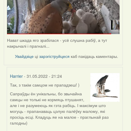
Нават шкада яго зрабілася - усё слушна рабіў, а тут
накрычалі і прагналі...
Увайдзіце
ці
зарэгіструйцеся
каб пакідаць каментары.
Harrier
- 31.05.2022 - 21:24
Так, з такім самцом не прападзеш! )
In
reply
Сапраўды ён унікальны, бо звычайна
to
самцы не толькі не кормяць птушанят,
by
але і не разумеюць як гэта рабіць. І максімум што
Lighty
могуць - прапанаваць цэлую палёўку малому, які
просіць есці. Кладуць яе на малое - праглынай раз
галодны)