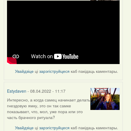
Увайдзіце
ці
зарэгіструйцеся
каб пакідаць каментары.
Estydaven
- 08.04.2022 - 11:17
Интересно, а когда самец начинает делать
гнездовую ямку, это он так самке
показывает, что, мол, уже пора или это
часть брачного ритуала?
Увайдзіце
ці
зарэгіструйцеся
каб пакідаць каментары.