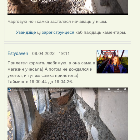
Чарговую ноч самка засталася начаваць у нішы.
Увайдзіце
ці
зарэгіструйцеся
каб пакідаць каментары.
Estydaven
- 08.04.2022 - 19:11
Прилетел кормить любимую, а она сама в
магазин учесала) А потом не дождался и
улетел, и тут же самка прилетела)
Тайминг с 19.00.44 до 19.04.26.