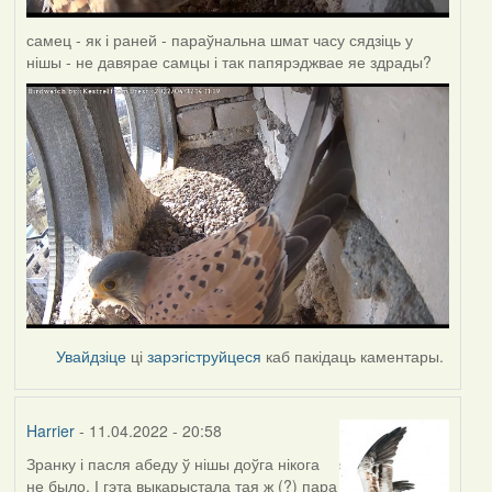
самец - як і раней - параўнальна шмат часу сядзіць у
нішы - не давярае самцы і так папярэджвае яе здрады?
Увайдзіце
ці
зарэгіструйцеся
каб пакідаць каментары.
Harrier
- 11.04.2022 - 20:58
Зранку і пасля абеду ў нішы доўга нікога
не было. І гэта выкарыстала тая ж (?) пара