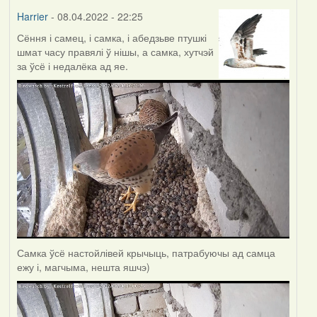
Harrier
- 08.04.2022 - 22:25
Сёння і самец, і самка, і абедзьве птушкі
шмат часу правялі ў нішы, а самка, хутчэй
за ўсё і недалёка ад яе.
Самка ўсё настойлівей крычыць, патрабуючы ад самца
ежу і, магчыма, нешта яшчэ)