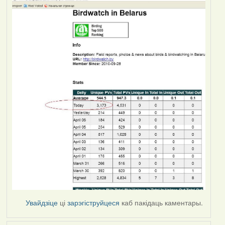
Увайдзіце
ці
зарэгіструйцеся
каб пакідаць каментары.