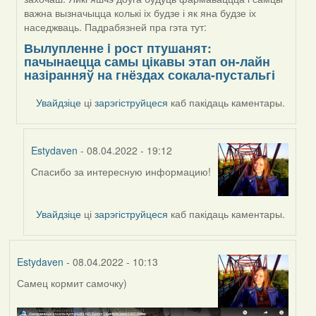
важна вызначыцца колькі іх будзе і як яна будзе іх
наседжваць. Падрабязней пра гэта тут:
Вылупленне i рост птушанят:
пачынаецца самы цікавы этап он-лайн
назіранняў на гнёздах сокала-пустальгі
Увайдзіце
ці
зарэгіструйцеся
каб пакідаць каментары.
Estydaven
- 08.04.2022 - 19:12
Спасибо за интересную информацию!
In
reply
to
Увайдзіце
ці
зарэгіструйцеся
каб пакідаць каментары.
by
Harrier
Estydaven
- 08.04.2022 - 10:13
Самец кормит самочку)