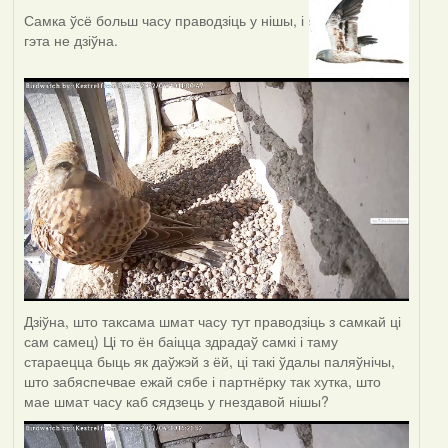
Самка ўсё больш часу праводзіць у нішы, і
гэта не дзіўна.
Дзіўна, што таксама шмат часу тут праводзіць з самкай ці
сам самец) Ці то ён баіцца здрадаў самкі і таму
стараецца быць як даўжэй з ёй, ці такі ўдалы паляўнічы,
што забяспечвае ежай сябе і партнёрку так хутка, што
мае шмат часу каб сядзець у гнездавой нішы?