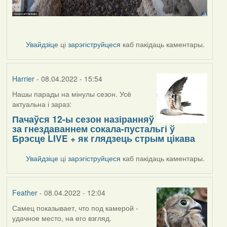
Увайдзіце
ці
зарэгіструйцеся
каб пакідаць каментары.
Harrier
- 08.04.2022 - 15:54
Нашы парады на мінулы сезон. Усё
актуальна і зараз:
Пачаўся 12-ы сезон назіранняў
за гнездаваннем сокала-пустальгі ў
Брэсце LIVE + як глядзець стрым цікава
Увайдзіце
ці
зарэгіструйцеся
каб пакідаць каментары.
Feather
- 08.04.2022 - 12:04
Самец показывает, что под камерой -
удачное место, на его взгляд.