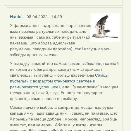
Harrier
- 08.04.2022 - 14:59
У фармаванні і падтрыманні пары вельмі
In
шмат розных рытуальных паводзін, але
reply
яны важныя і самі па сабе як рытуал (каб
to
паказаць, што абодва аднолькава
by
разумеюць паводзіны партнёра), так і нясуць амаль
Estydaven
заўсёды практычны сэнс.
У выпадку з ямкай тое самае: самец выбіраецца самкай
не толькі з любві да прыгожага (чым старэйшы і
святлейшы, тым лепш = больш дасведчаны
Самцы
пустельги с возрастом cтановятся светлее и
размножаются успешнее
), але і "у камплекце" з месцам
гнездавання, і ежай, якую ён павінен рэгулярна
прыносіць самцы пасля яе выбару.
Самка яшчэ не выбрала канкрэтнае месца, дзе будзе
капаць ямку і адкладваць яйкі, і самец ёй паказвае, што
ў прынцыпе месца добрае і можна, напрыклад, зрабіць
ямку тут, пад камерай. Або там, у вуглу - дзе ты
захочаш. Яйкі яшчэ доўга будуць фармаваццца і самцы