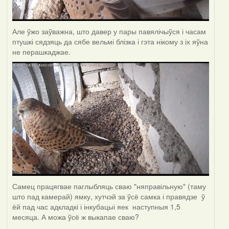
Але ўжо заўважна, што давер у пары павялічыўся і часам
птушкі сядзяць да сябе вельмі блізка і гэта нікому з іх яўна
не перашкаджае.
Самец працягвае паглыбляць сваю "няправільную" (таму
што пад камерай) ямку, хутчэй за ўсё самка і правядзе ў
ёй пад час адкладкі і інкубацыі яек наступныя 1,5
месяца. А можа ўсё ж выкапае сваю?