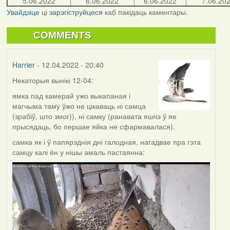
5.06.2022
6.06.2022
6.06.2022
7.06.20
Увайдзіце
ці
зарэгіструйцеся
каб пакідаць каментары.
COMMENTS
Harrier
- 12.04.2022 - 20:40
Некаторыя вынікі 12-04:
ямка пад камерай ужо выкапаная і
магчыма таму ўжо не цікаваць ні самца
(зрабіў, што змог)), ні самку (ранавата яшчэ ў яе
прысядаць, бо першае яйка не сфармавалася).
самка як і ў папярэднія дні галодная, нагадвае пра гэта
самцу калі ён у нішы амаль пастаянна: