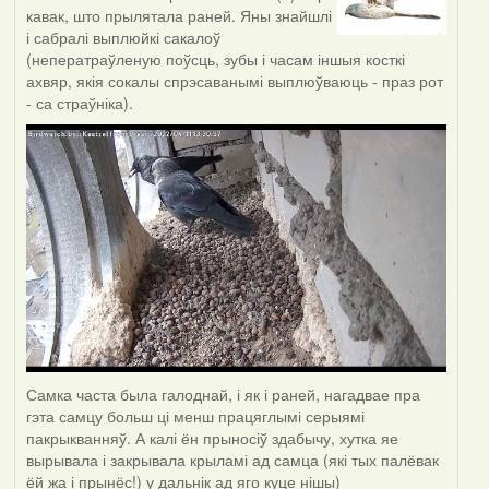
кавак, што прылятала раней. Яны знайшлі
і сабралі выплюйкі сакалоў
(неператраўленую поўсць, зубы і часам іншыя косткі
ахвяр, якія сокалы спрэсаванымі выплюўваюць - праз рот
- са страўніка).
Самка часта была галоднай, і як і раней, нагадвае пра
гэта самцу больш ці менш працяглымі серыямі
пакрыкванняў. А калі ён прыносіў здабычу, хутка яе
вырывала і закрывала крыламі ад самца (які тых палёвак
ёй жа і прынёс!) у дальнік ад яго куце нішы)