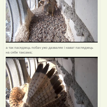
а так пасядзець побач ужо дазваляе і нават паглядзець
на сябе таксама;