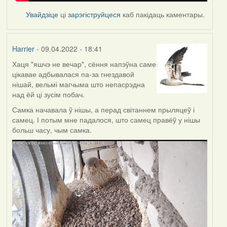
Увайдзіце
ці
зарэгіструйцеся
каб пакідаць каментары.
Harrier
- 09.04.2022 - 18:41
Хаця "яшчэ не вечар", сёння напэўна саме
цікавае адбывалася па-за гнездавой
нішай, вельмі магчыма што непасрэдна
над ёй ці зусім побач.
Самка начавала ў нішы, а перад світаннем прыляцеў і
самец. І потым мне падалося, што самец правёў у нішы
больш часу, чым самка.