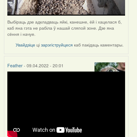
Выбіраць дзе адкладваць яйкі, канешне, ёй і хацелася б,
каб яна гэта не рабіла ў нашай сляпой зоне. Дзе яна
сёння і начуе.
Увайдзіце
ці
зарэгіструйцеся
каб пакідаць каментары.
Feather
- 09.04.2022 - 20:01