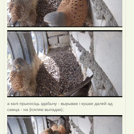
а калі прыносіць здабычу - вырывае і кушае далей ад
самца - на ўсялякі выпадак);