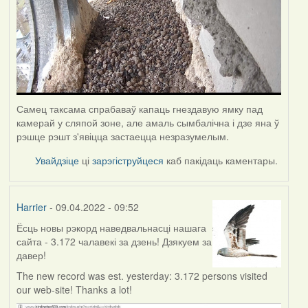
Самец таксама спрабаваў капаць гнездавую ямку пад
камерай у сляпой зоне, але амаль сымбалічна і дзе яна ў
рэшце рэшт з'явіцца застаецца незразумелым.
Увайдзіце
ці
зарэгіструйцеся
каб пакідаць каментары.
Harrier
- 09.04.2022 - 09:52
Ёсць новы рэкорд наведвальнасці нашага
сайта - 3.172 чалавекі за дзень! Дзякуем за
давер!
The new record was est. yesterday: 3.172 persons visited
our web-site! Thanks a lot!