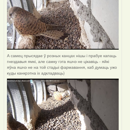
А самец прысядае ў розных канцах нішы і прабуе капаць
гнездавыя ямкі, але самку гэта яшчэ не цікавіць - яйкі
яўна яшчэ не на той стадыі фармавання, каб думаць ужо
куды канкрэтна іх адкладваць)