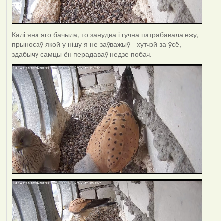
Калі яна яго бачыла, то занудна і гучна патрабавала ежу,
прыносаў якой у нішу я не заўважыў - хутчэй за ўсё,
здабычу самцы ён перадаваў недзе побач.