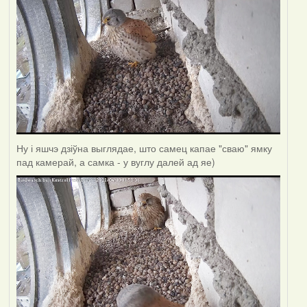
Ну і яшчэ дзіўна выглядае, што самец капае "сваю" ямку
пад камерай, а самка - у вуглу далей ад яе)