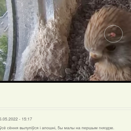
6.05.2022 - 15:17
 ўсё сёння вылупіўся і апошні, 5ы малы на першым гняздзе.