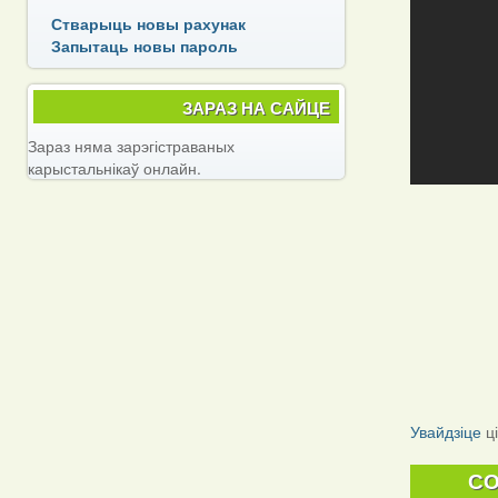
Стварыць новы рахунак
Запытаць новы пароль
ЗАРАЗ НА САЙЦЕ
Зараз няма зарэгістраваных
карыстальнікаў онлайн.
Увайдзіце
ц
C