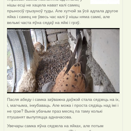
нішы есці не хацела нават калі самец
прыносіў грызуноў туды. Але хутчэй за ўсё адлала другое
яйка і самец не ўвесь час калі ў нішы няма самкі, але
вельмі часта яўна сядаў на яйкі і грэў.
Пасля абеду і самка заўважна даўжэй стала сядзець на іх,
і, магчыма, інкубаваць. Але можа і проста сядзіць над імі і
не грэе? Вынік убачым праз месяц па таму колькі
птушанят вылупяцца адначасова.
Увечары самка яўна сядзела на яйках, але потым