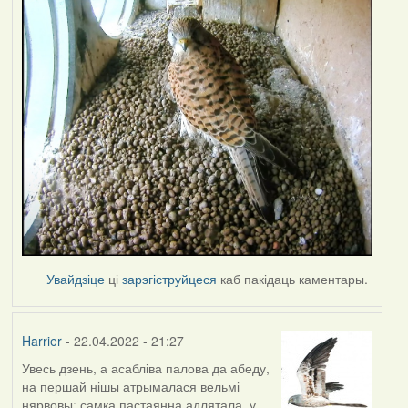
Увайдзіце
ці
зарэгіструйцеся
каб пакідаць каментары.
Harrier
- 22.04.2022 - 21:27
Увесь дзень, а асабліва палова да абеду,
на першай нішы атрымалася вельмі
нярвовы: самка пастаянна адлятала, у