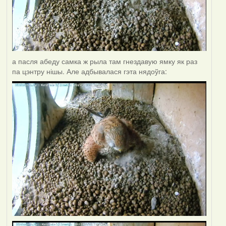
а пасля абеду самка ж рыла там гнездавую ямку як раз
па цэнтру нішы. Але адбывалася гэта нядоўга: