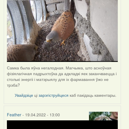
Самка была яўна негалодная. Магчыма, што асноўная
фізіялагічная падрыхтоўка да адкладкі яек заканчваецца і
столькі энергіі і матэрыялу для іх фармавання ўжо не
трэба?
Увайдзіце
ці
зарэгіструйцеся
каб пакідаць каментары.
Feather
- 19.04.2022 - 13:00