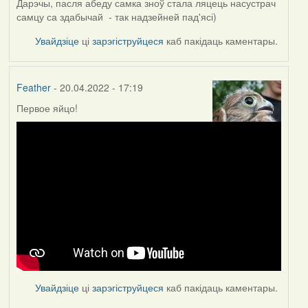
Дарэчы, пасля абеду самка зноў стала ляцець насустрач
самцу са здабычай - так надзейней пад'ясі)
Увайдзіце
ці
зарэгіструйцеся
каб пакідаць каментары.
Feather
- 20.04.2022 - 17:19
Первое яйцо!
Увайдзіце
ці
зарэгіструйцеся
каб пакідаць каментары.