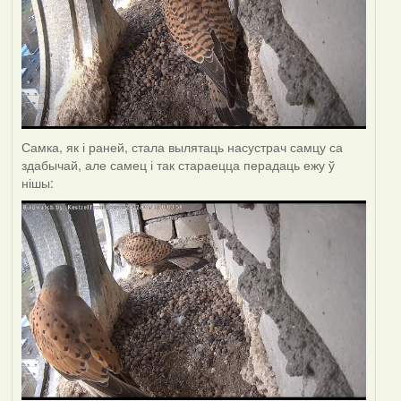
Самка, як і раней, стала вылятаць насустрач самцу са
здабычай, але самец і так стараецца перадаць ежу ў
нішы: