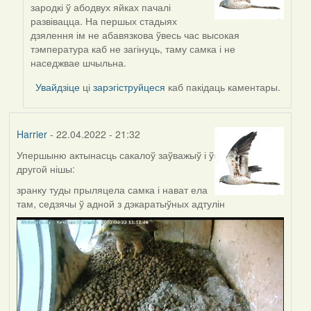
reply
зародкі ў абодвух яйках пачалі
to
развівацца. На першых стадыях
by
дзялення ім не абавязкова ўвесь час высокая
ZNR
тэмпература каб не загінуць, таму самка і не
наседжвае шчыльна.
Увайдзіце
ці
зарэгіструйцеся
каб пакідаць каментары.
Harrier
- 22.04.2022 - 21:32
Упершыню актынасць сакалоў заўважыў і ў
другой нішы:
зранку туды прыляцела самка і нават ела
там, седзячы ў адной з дэкаратыўных адтулін