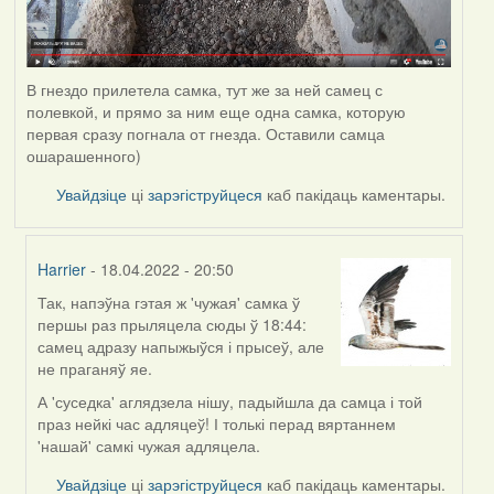
В гнездо прилетела самка, тут же за ней самец с
полевкой, и прямо за ним еще одна самка, которую
первая сразу погнала от гнезда. Оставили самца
ошарашенного)
Увайдзіце
ці
зарэгіструйцеся
каб пакідаць каментары.
Harrier
- 18.04.2022 - 20:50
Так, напэўна гэтая ж 'чужая' самка ў
In
першы раз прыляцела сюды ў 18:44:
reply
самец адразу напыжыўся і прысеў, але
to
не праганяў яе.
by
Estydaven
А 'суседка' аглядзела нішу, падыйшла да самца і той
праз нейкі час адляцеў! І толькі перад вяртаннем
'нашай' самкі чужая адляцела.
Увайдзіце
ці
зарэгіструйцеся
каб пакідаць каментары.