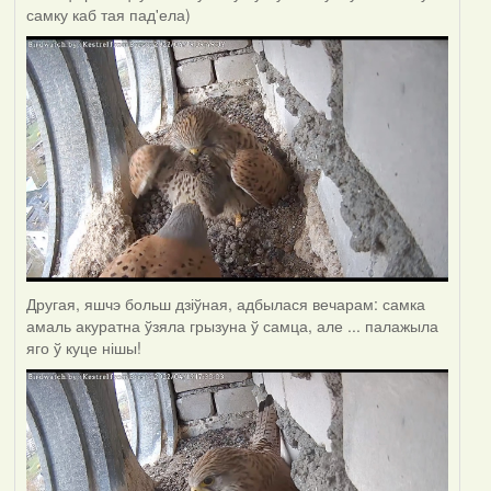
самку каб тая пад'ела)
Другая, яшчэ больш дзіўная, адбылася вечарам: самка
амаль акуратна ўзяла грызуна ў самца, але ... палажыла
яго ў куце нішы!