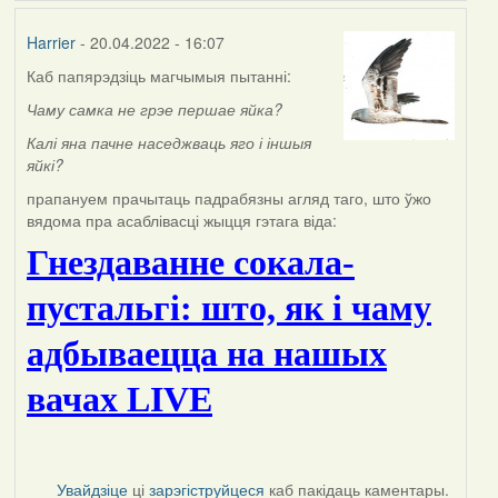
Harrier
- 20.04.2022 - 16:07
Каб папярэдзіць магчымыя пытанні:
Чаму самка не грэе першае яйка?
К
алі яна пачне наседжваць яго і іншыя
яйкі?
прапануем прачытаць падрабязны агляд таго, што ўжо
вядома пра асаблівасці жыцця гэтага віда:
Гнездаванне сокала-
пустальгі: што, як і чаму
адбываецца на нашых
вачах LIVE
Увайдзіце
ці
зарэгіструйцеся
каб пакідаць каментары.