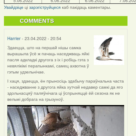
5.06.2022
6.06.2022
6.06.2022
7.06.20
Увайдзіце
ці
зарэгіструйцеся
каб пакідаць каментары.
COMMENTS
Harrier
- 23.04.2022 - 20:54
Здаецца, што на першай нішы самка
вырашыла ўсё ж пачаць наседжваць яйкі
пасля адкладкі другога з іх і робіць гэта з
невялікімі перапынкамі, самец ахвотна ў
гэтым удзельнічае.
І хаця, здаецца, ён прыносіць здабычу параўнальна часта
- наседжванне з другога яйка хутчэй недавер самкі да яго
здольнасцяў паляўнічага ці ўспрыняццё ёй сезона як не
вельмі добрага на грызуноў.