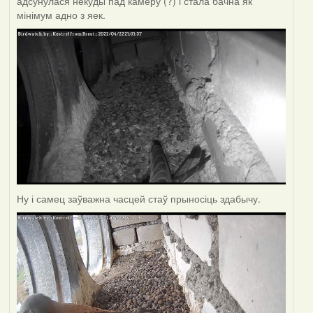
адсунулася некуды пад камеру (?) і стала бачна як
мінімум адно з яек.
Ну і самец заўважна часцей стаў прыносіць здабычу.