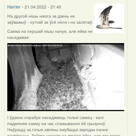
Harrier
- 21.04.2022 - 21:40
На другой нішы нікога за дзень не
заўважыў - хутчэй за ўсё ніхто і не залятаў.
Самка на першай нішы начуе, але яйка не
наседжвае:
І ўдзень спрабуе наседжваць толькі самец - калі
падмяняе самку на час спажывання ёй грызуноў.
Наўрацці за гэтыя хвіліны інкубацыі зародак пачне
развівацца. Заўтра чакаем на другое яйка, але яго можа