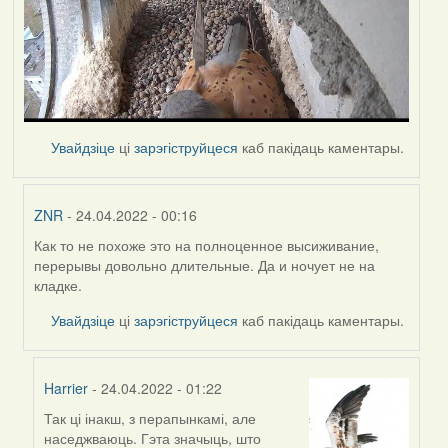
Увайдзіце
ці
зарэгіструйцеся
каб пакідаць каментары.
ZNR
- 24.04.2022 - 00:16
Как то не похоже это на полноценное высиживание,
In
перерывы довольно длительные. Да и ночует не на
reply
кладке.
to
by
Увайдзіце
ці
зарэгіструйцеся
каб пакідаць каментары.
Harrier
Harrier
- 24.04.2022 - 01:22
Так ці інакш, з перапынкамі, але
In
наседжваюць. Гэта значыць, што