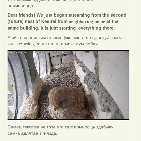
пачынаецца.
Dear friends! We just began streaming from the second
(future) nest of Kestrel from
at the
neighboring niche
same building. It is just starting everything there.
А яйка на першым гняздзе ўжо нікога не цікавіць: самка
калі і сядзіць, то не на ім, а максімум побач.
Самец таксама не грэе яго калі прыносіць здабычу і
самка адлятае з гнязда.