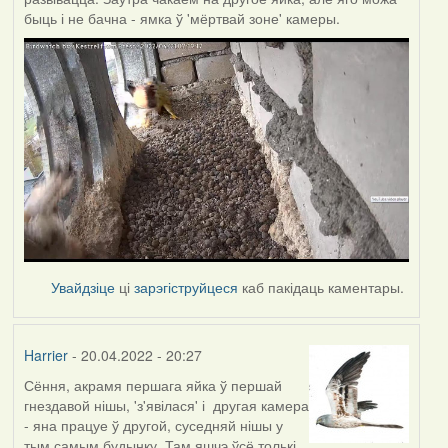
быць і не бачна - ямка ў 'мёртвай зоне' камеры.
Увайдзіце
ці
зарэгіструйцеся
каб пакідаць каментары.
Harrier
- 20.04.2022 - 20:27
Сёння, акрамя першага яйка ў першай
гнездавой нішы, 'з'явілася' і другая камера
- яна працуе ў другой, суседняй нішы у
тым самым будынку. Там яшчэ ўсё толькі