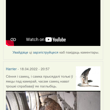
Увайдзіце
ці
зарэгіструйцеся
каб пакідаць каментары.
Harrier
- 18.04.2022 - 20:57
Сёння і самец, і самка прысядалі толькі ў
ямцы пад камерай, часам самец нават
трошкі спрабаваў яе паглыбіць.