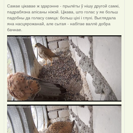
Самае цікавае ж здарэнне - прылёты ў нішу другой самкі,
падрабязна апісаны ніжэй. Цікава, што голас у яе больш
падобны да голасу самца: больш ціхі і глухі. Выглядала
яна насцярожанай, але сытая - набітае валлё добра
бачнае.