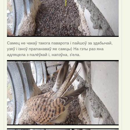
Самец не чакаў такога паварота і пайшоў за здабычай,
узяў і ізноў прапанаваў яе самцы) На гэты раз яна
адляцела з палёўкай і, напэўна, з'ела.