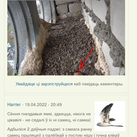
Увайдзіце
ці
зарэгіструйцеся
каб пакідаць каментары.
Harrier
- 19.04.2022 - 20:49
Сёння гнездавыя ямкі, здаецца, нікога не
цікавілі - не сядалі ў іх ні самец, ні самка)
Адбыліся 2 дзіўныя падзеі: з самага ранку
самец прыляцеў з палёўкай у пустую нішу і гучна клікаў