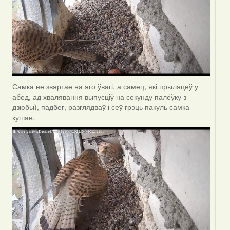
Самка не звяртае на яго ўвагі, а самец, які прыляцеў у
абед, ад хвалявання выпусціў на секунду палёўку з
дзюбы), падбег, разглядваў і сеў грэць пакуль самка
кушае.