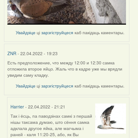
Увайдзіце
ці
зарэгіструйцеся
каб пакідаць каментары.
ZNR
- 22.04.2022 - 19:23
Есть предположение, что между 12:00 и 12:30 самка
отложила второе яйцо. Жаль что в кадре уже мы врядли
увидим саму кладку.
Увайдзіце
ці
зарэгіструйцеся
каб пакідаць каментары.
Harrier
- 22.04.2022 - 21:21
Так і ёсць, па паводзінах самкі з першай
In
нішы таксама думаю, што сёння самка
reply
адклала другое яйка, але магчыма і
to
раней - каля 11:20-25, або, як Вы
by