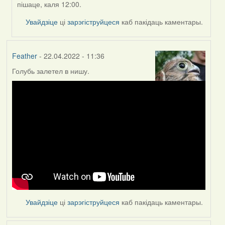
пішаце, каля 12:00.
ZNR
Увайдзіце
ці
зарэгіструйцеся
каб пакідаць каментары.
Feather
- 22.04.2022 - 11:36
Голубь залетел в нишу.
Увайдзіце
ці
зарэгіструйцеся
каб пакідаць каментары.