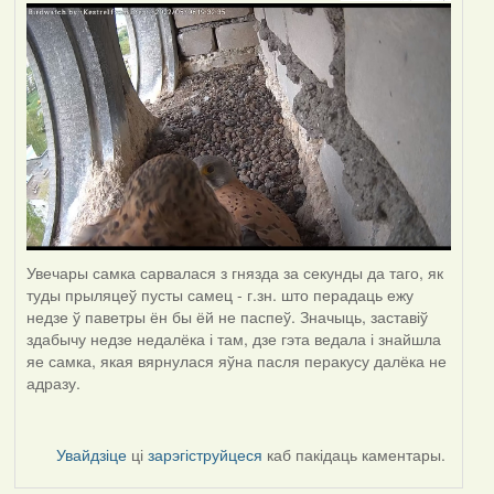
Увечары самка сарвалася з гнязда за секунды да таго, як
туды прыляцеў пусты самец - г.зн. што перадаць ежу
недзе ў паветры ён бы ёй не паспеў. Значыць, заставіў
здабычу недзе недалёка і там, дзе гэта ведала і знайшла
яе самка, якая вярнулася яўна пасля перакусу далёка не
адразу.
Увайдзіце
ці
зарэгіструйцеся
каб пакідаць каментары.