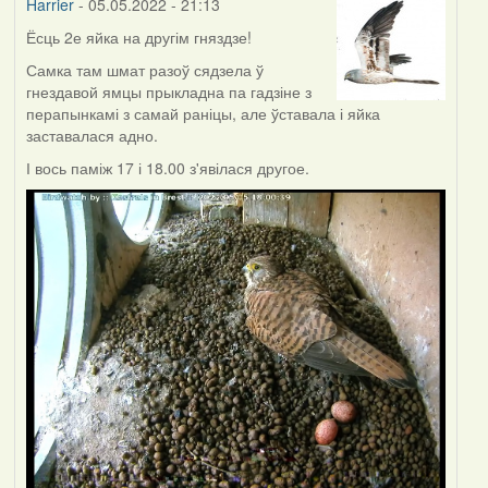
Harrier
- 05.05.2022 - 21:13
Ёсць 2е яйка на другім гняздзе!
Самка там шмат разоў сядзела ў
гнездавой ямцы прыкладна па гадзіне з
перапынкамі з самай раніцы, але ўставала і яйка
заставалася адно.
І вось паміж 17 і 18.00 з'явілася другое.