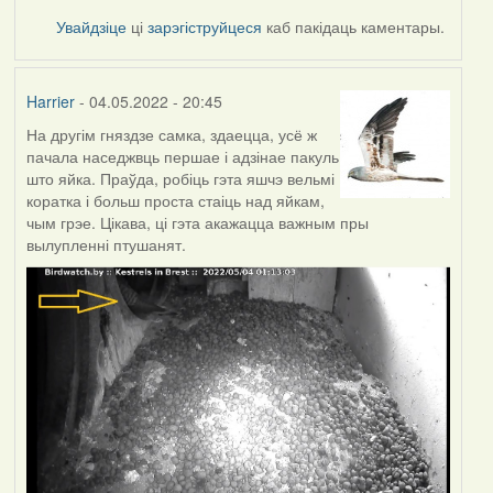
Увайдзіце
ці
зарэгіструйцеся
каб пакідаць каментары.
Harrier
- 04.05.2022 - 20:45
На другім гняздзе самка, здаецца, усё ж
пачала наседжвць першае і адзінае пакуль
што яйка. Праўда, робіць гэта яшчэ вельмі
коратка і больш проста стаіць над яйкам,
чым грэе. Цікава, ці гэта акажацца важным пры
вылупленні птушанят.