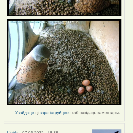
Увайдзіце
ці
зарэгіструйцеся
каб пакідаць каментары.
Lighty
- 07.05.2022 - 18:38