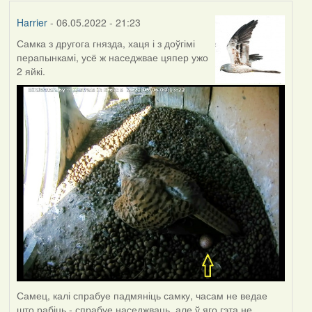
Harrier
- 06.05.2022 - 21:23
Самка з другога гнязда, хаця і з доўгімі
перапынкамі, усё ж наседжвае цяпер ужо
2 яйкі.
Самец, калі спрабуе падмяніць самку, часам не ведае
што рабіць - спрабуе наседжваць, але ў яго гэта не