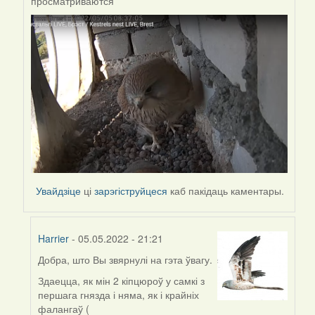
просматриваются
to
by
Harrier
Увайдзіце
ці
зарэгіструйцеся
каб пакідаць каментары.
Harrier
- 05.05.2022 - 21:21
Добра, што Вы звярнулі на гэта ўвагу.
In
reply
Здаецца, як мін 2 кіпцюроў у самкі з
to
першага гнязда і няма, як і крайніх
by
фалангаў (