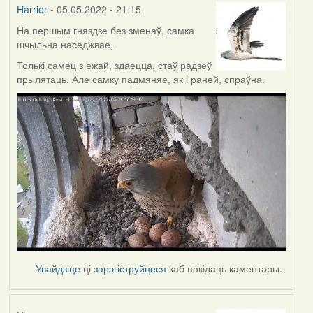
Harrier
- 05.05.2022 - 21:15
На першым гняздзе без зменаў, самка
шчыльна наседжвае,
Толькі самец з ежай, здаецца, стаў радзеў
прылятаць. Але самку падмяняе, як і раней, спраўна.
Увайдзіце
ці
зарэгіструйцеся
каб пакідаць каментары.