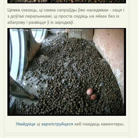
Цяжка сказаць, ці самка сапраўды ўжо наседжвае - хаця і
з доўгімі перапынкамі, ці проста сядзіць на яйках без іх
абагрэву і развіцця ў іх зародкаў.
Увайдзіце
ці
зарэгіструйцеся
каб пакідаць каментары.