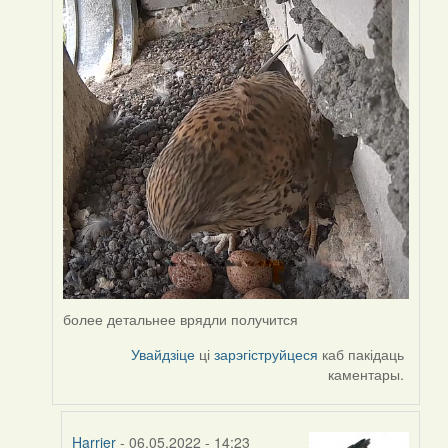
by
Harrier
более детальнее врядли получится
Увайдзіце
ці
зарэгіструйцеся
каб пакідаць
каментары.
Harrier
- 06.05.2022 - 14:23