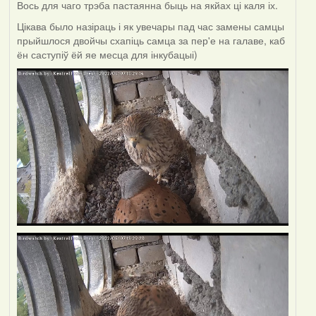
Вось для чаго трэба пастаянна быць на якйах ці каля іх.
Цікава было назіраць і як увечары пад час замены самцы
прыйшлося двойчы схапіць самца за пер'е на галаве, каб
ён саступіў ёй яе месца для інкубацыі)