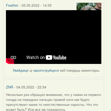
Feather
- 05.05.2022 - 14:35
Увайдзіце
ці
зарэгіструйцеся
каб пакідаць каментары.
ZNR
- 04.05.2022 - 22:34
Несколько раз обращал внимание, что у самки из первого
гнезда на передних пальцах правой ноги как будто
присутствуют какие то неестественные наросты. Что это
может быть? Или все же показалось