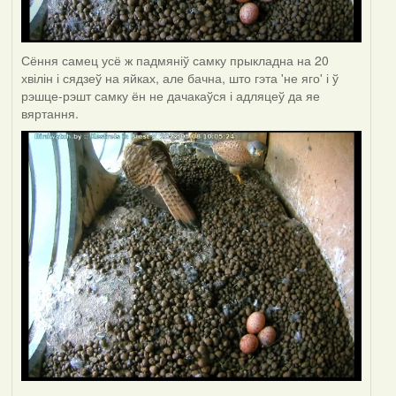
Сёння самец усё ж падмяніў самку прыкладна на 20
хвілін і сядзеў на яйках, але бачна, што гэта 'не яго' і ў
рэшце-рэшт самку ён не дачакаўся і адляцеў да яе
вяртання.