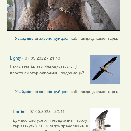
Увайдзіце
ці
зарэгіструйцеся
каб пакідаць каментары.
Lighty
- 07.05.2022 - 21:40
І вось гэта ён такі гіперадказны - ці
In
проста аматар адпачыць, падрамаць?..
reply
to
by
Увайдзіце
ці
зарэгіструйцеся
каб пакідаць каментары.
Harrier
Harrier
- 07.05.2022 - 22:41
Думаю, што ўсё ж гіперадказны і троху
In
тармазнуты) За 12 гадоў трансляцый я
reply