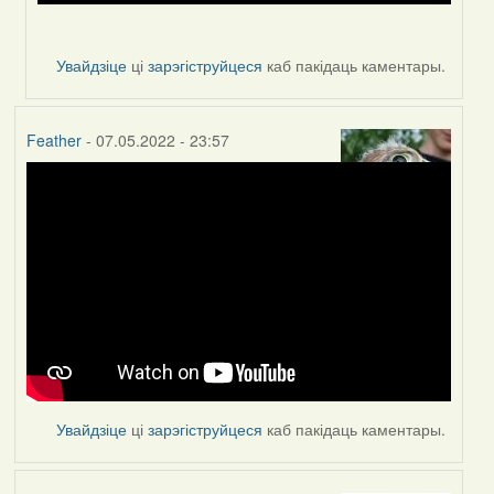
Увайдзіце
ці
зарэгіструйцеся
каб пакідаць каментары.
Feather
- 07.05.2022 - 23:57
Увайдзіце
ці
зарэгіструйцеся
каб пакідаць каментары.