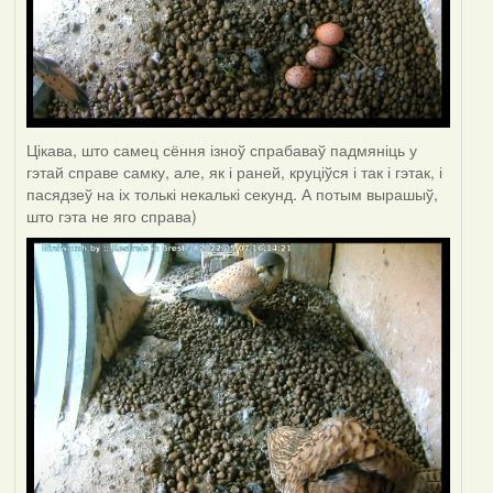
Цікава, што самец сёння ізноў спрабаваў падмяніць у
гэтай справе самку, але, як і раней, круціўся і так і гэтак, і
пасядзеў на іх толькі некалькі секунд. А потым вырашыў,
што гэта не яго справа)