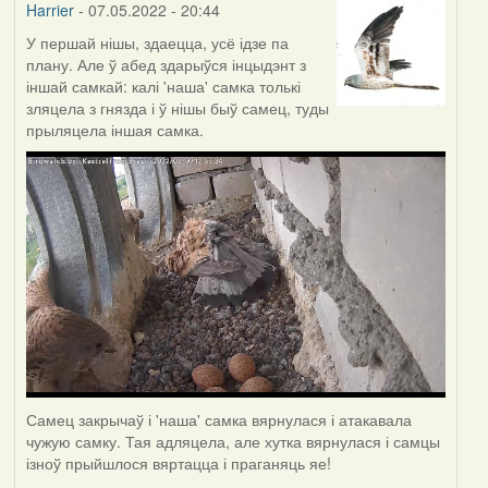
Harrier
- 07.05.2022 - 20:44
У першай нішы, здаецца, усё ідзе па
плану. Але ў абед здарыўся інцыдэнт з
іншай самкай: калі 'наша' самка толькі
зляцела з гнязда і ў нішы быў самец, туды
прыляцела іншая самка.
Самец закрычаў і 'наша' самка вярнулася і атакавала
чужую самку. Тая адляцела, але хутка вярнулася і самцы
ізноў прыйшлося вяртацца і праганяць яе!