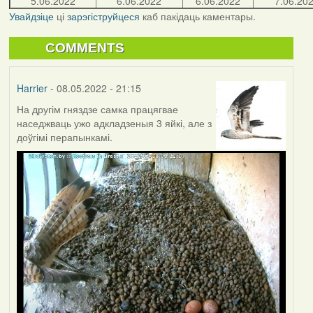
5.06.2022
6.06.2022
6.06.2022
7.06.20
Увайдзіце
ці
зарэгіструйцеся
каб пакідаць каментары.
COMMENTS
Harrier
- 08.05.2022 - 21:15
На другім гняздзе самка працягвае
наседжваць ужо адкладзеныя 3 яйкі, але з
доўгімі перапынкамі.