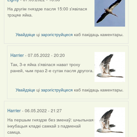
На другім гняздзе пасля 15:00 з'явілася
трэцяе яйка.
Увайдзіце
ці
зарэгіструйцеся
каб пакідаць каментары.
Harrier
- 07.05.2022 - 20:20
Так, 3-е яйка з'явілася нават троху
In
раней, чым праз 2-е сутак пасля другога.
reply
to
by
Увайдзіце
ці
зарэгіструйцеся
каб пакідаць каментары.
Lighty
Harrier
- 06.05.2022 - 21:27
На першым гняздзе без зменаў: шчыльная
інкубацыя кладкі самкай з падменай
самца.