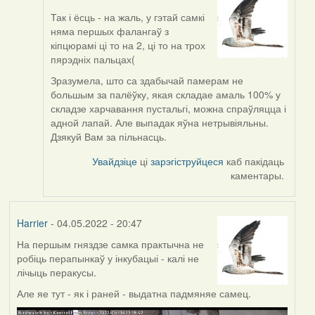
Так і ёсць - на жаль, у гэтай самкі
In
няма першых фалангаў з
reply
кіпцюрамі ці то на 2, ці то на трох
to
пярэдніх пальцах(
by
ZNR
Зразумела, што са здабычай памерам не
большым за палёўку, якая складае амаль 100% у
складзе харчавання пустальгі, можна спраўляцца і
адной лапай. Але выпадак яўна нетрывіяльны.
Дзякуй Вам за пільнасць.
Увайдзіце
ці
зарэгіструйцеся
каб пакідаць
каментары.
Harrier
- 04.05.2022 - 20:47
На першым гняздзе самка практычна не
робіць перапынкаў у інкубацыі - калі не
лічыць перакусы.
Але яе тут - як і раней - выдатна падмяняе самец.