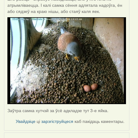
атрымліваецца. І калі самка сёння адлятала надоўга, ён
або сядзеў на краю нішы, або стаяў каля яек.
Заўтра самка хутчэй за ўсё адкладзе тут 3-е яйка.
Увайдзіце
ці
зарэгіструйцеся
каб пакідаць каментары.