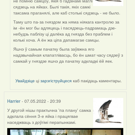
не помню самцоў, якія б гадзінамі маглі
to
сядзець на яйках. Былі такія, якіх самкі
by
таксама праганялі, але каб столькі сядзець - не было.
Lighty
Таму што па-за гняздом жа няма ніякага кантролю за
ім -ён мог бы адляцець і пасядзець-падрамаць дзе-
небудзь паблізу ці далёка ад гнязда без праблем і
колькі хоча. А ён жа ціпа дапамагае самцы.
Яшчэ ў самым пачатку была заўвжна яго
надзвычайная клапатлівасць, бо ён шмат часу сядзеў з
самкай у гняздзе яшчэ да пачатку адкладкі ёй яек.
Увайдзіце
ці
зарэгіструйцеся
каб пакідаць каментары.
Harrier
- 07.05.2022 - 20:39
У другой нішы практычна 'па плану' самка
адклала сёння 3-е яйка і працягвае
наседжваць з доўгімі перапынкамі.