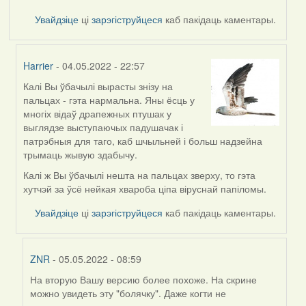
Увайдзіце
ці
зарэгіструйцеся
каб пакідаць каментары.
Harrier
- 04.05.2022 - 22:57
Калі Вы ўбачылі вырасты знізу на
In
пальцах - гэта нармальна. Яны ёсць у
reply
многіх відаў драпежных птушак у
to
выглядзе выступаючых падушачак і
by
патрэбныя для таго, каб шчыльней і больш надзейна
ZNR
трымаць жывую здабычу.
Калі ж Вы ўбачылі нешта на пальцах зверху, то гэта
хутчэй за ўсё нейкая хвароба ціпа віруснай папіломы.
Увайдзіце
ці
зарэгіструйцеся
каб пакідаць каментары.
ZNR
- 05.05.2022 - 08:59
На вторую Вашу версию более похоже. На скрине
In
можно увидеть эту "болячку". Даже когти не
reply