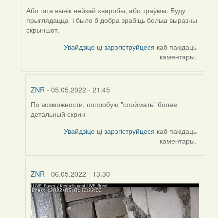
ZNR
Або гэта вынік нейкай хваробы, або траўмы. Буду
прыглядацца і было б добра зрабіць больш выразны
скрыншот.
Увайдзіце
ці
зарэгіструйцеся
каб пакідаць
каментары.
ZNR
- 05.05.2022 - 21:45
По возможности, попробую "споймать" более
In
детальный скрин
reply
to
Увайдзіце
ці
зарэгіструйцеся
каб пакідаць
by
каментары.
Harrier
ZNR
- 06.05.2022 - 13:30
In
reply
to