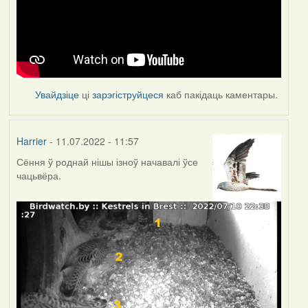
Увайдзіце
ці
зарэгіструйцеся
каб пакідаць каментары.
Harrier
- 11.07.2022 - 11:57
Сёння ў роднай нішы ізноў начавалі ўсе
чацьвёра.