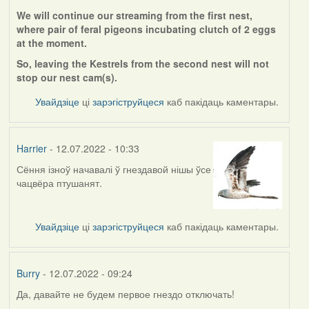
We will continue our streaming from the first nest,
where pair of feral pigeons incubating clutch of 2 eggs
at the moment.
So, leaving the Kestrels from the second nest will not
stop our nest cam(s).
Увайдзіце
ці
зарэгіструйцеся
каб пакідаць каментары.
Harrier
- 12.07.2022 - 10:33
Сёння ізноў начавалі ў гнездавой нішы ўсе
чацвёра птушанят.
Увайдзіце
ці
зарэгіструйцеся
каб пакідаць каментары.
Burry
- 12.07.2022 - 09:24
Да, давайте не будем первое гнездо отключать!