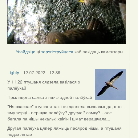
Увайдзіце
ці
зарэгіструйцеся
каб пакідаць каментары.
Lighty
- 12.07.2022 - 12:39
У 11:22 птушаня сядзела вазілася з
палёўкай
Прыляцела самка з яшчэ адной палёўкай
"Няшчаснае" птушаня так і ня здолела вызначыцца, што
яму жэрці - першую палёўку? другую? самку? - але
бегала па нішы некалькі хвілін і шмат верашчала...
Другая палёўка цяпер ляжыць пасярод нішы, а птушаня
недзе лятае