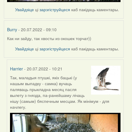
Увайдзіце
ці
зарэгіструйцеся
каб пакідаць каментары.
Burry
- 20.07.2022 - 09:10
Как ни зайду, так хвосты из окошек торчат))
Увайдзіце
ці
зарэгіструйцеся
каб пакідаць каментары.
Harrier
- 20.07.2022 - 10:21
Так, маладыя птушкі, якіх бацькі (у
In
нашым выпадку - самка) вучаць
reply
паляваць прыкладна месяц пасля
to
вылету з гнязда, па-ранейшаму лічаць
by
нішу (самым) бяспечным месцам. Як мінімум - для
Burry
начлегу.