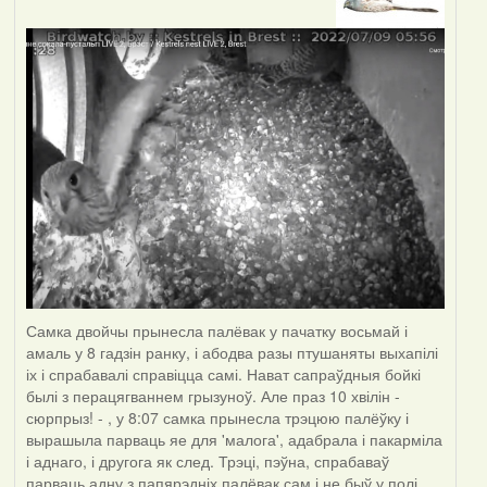
Самка двойчы прынесла палёвак у пачатку восьмай і
амаль у 8 гадзін ранку, і абодва разы птушаняты выхапілі
іх і спрабавалі справіцца самі. Нават сапраўдныя бойкі
былі з перацягваннем грызуноў. Але праз 10 хвілін -
сюрпрыз! - , у 8:07 самка прынесла трэцюю палёўку і
вырашыла парваць яе для 'малога', адабрала і пакарміла
і аднаго, і другога як след. Трэці, пэўна, спрабаваў
парваць адну з папярэдніх палёвак сам і не быў у полі