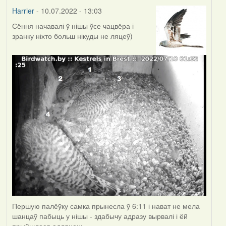
Harrier
- 10.07.2022 - 13:03
Сёння начавалі ў нішы ўсе чацвёра і
зранку ніхто больш нікуды не ляцеў)
Першую палёўку самка прынесла ў 6:11 і нават не мела
шанцаў пабыць у нішы - здабычу адразу вырвалі і ёй