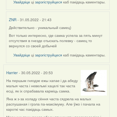
Увайдзіце
ці
зарэгіструйцеся
каб пакідаць каментары.
ZNR
- 31.05.2022 - 21:43
Действительно - уникальный самец)
In
reply
Вот только интересно, где самка успела за пять минут
to
отсутствия в гнезде отыскать полевку - самец то
by
вернулся со своей добычей
Lighty
Увайдзіце
ці
зарэгіструйцеся
каб пакідаць каментары.
Harrier
- 30.05.2022 - 20:53
На першым гняздзе ежы хапае і да абеду
малыя часта і невельмі хацелі так часта
есці, як іх спрабавала карміць самка.
Яна ж з-за холаду сёння часта сядзела на малых
распушаная і грэла па-максімуму. Але ўжо і пачала на
кароткі час пакідаць самых.