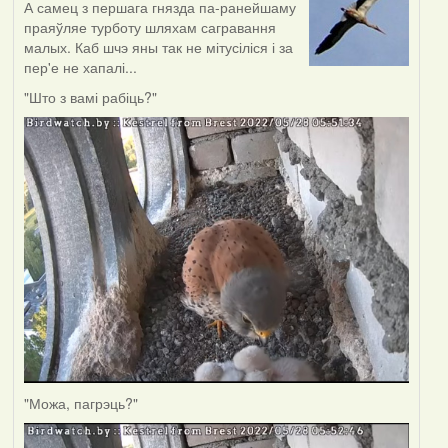
А самец з першага гнязда па-ранейшаму
праяўляе турботу шляхам сагравання
малых. Каб шчэ яны так не мітусіліся і за
пер'е не хапалі...
"Што з вамі рабіць?"
"Можа, пагрэць?"