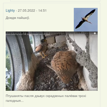
Lighty
- 27.05.2022 - 14:51
Дождж пайшоў.
Птушаняты пасля дзьвух скрадзеных палёвак трохі
галодныя...