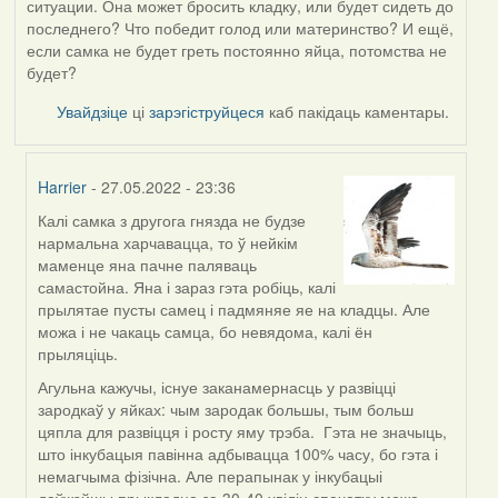
ситуации. Она может бросить кладку, или будет сидеть до
последнего? Что победит голод или материнство? И ещё,
если самка не будет греть постоянно яйца, потомства не
будет?
Увайдзіце
ці
зарэгіструйцеся
каб пакідаць каментары.
Harrier
- 27.05.2022 - 23:36
Калі самка з другога гнязда не будзе
In
нармальна харчавацца, то ў нейкім
reply
маменце яна пачне паляваць
to
самастойна. Яна і зараз гэта робіць, калі
by
прылятае пусты самец і падмяняе яе на кладцы. Але
09Алена
можа і не чакаць самца, бо невядома, калі ён
прыляціць.
Агульна кажучы, існуе заканамернасць у развіцці
зародкаў у яйках: чым зародак большы, тым больш
цяпла для развіцця і росту яму трэба. Гэта не значыць,
што інкубацыя павінна адбывацца 100% часу, бо гэта і
немагчыма фізічна. Але перапынак у інкубацыі