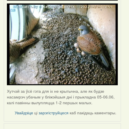
Хутчэй за ўсё гэта для іх не крытычна, але як будзе
насамрэч убачым у бліжэйшыя дні і прыкладна 05-06.06,
калі павінны вылупляцца 1-2 першых малых.
Увайдзіце
ці
зарэгіструйцеся
каб пакідаць каментары.