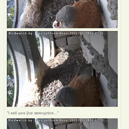
"І каб шчэ ўсе змясціліся..."