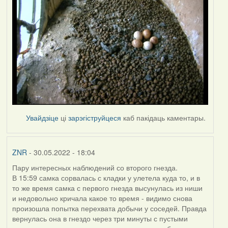
Увайдзіце
ці
зарэгіструйцеся
каб пакідаць каментары.
ZNR
- 30.05.2022 - 18:04
Пару интересных наблюдений со второго гнезда.
В 15:59 самка сорвалась с кладки у улетела куда то, и в
то же время самка с первого гнезда высунулась из ниши
и недовольно кричала какое то время - видимо снова
произошла попытка перехвата добычи у соседей. Правда
вернулась она в гнездо через три минуты с пустыми