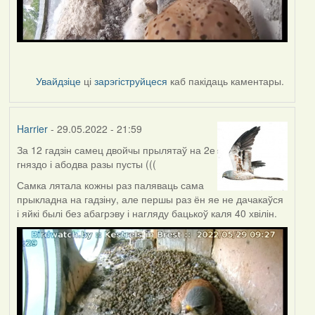
Увайдзіце
ці
зарэгіструйцеся
каб пакідаць каментары.
Harrier
- 29.05.2022 - 21:59
За 12 гадзін самец двойчы прылятаў на 2е
гняздо і абодва разы пусты (((
Самка лятала кожны раз паляваць сама
прыкладна на гадзіну, але першы раз ён яе не дачакаўся
і яйкі былі без абагрэву і нагляду бацькоў каля 40 хвілін.