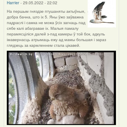
Harrier
- 29.05.2022 - 22:02
На першым гняздзе птушаняты актыўныя,
добра бачна, што іх 5. Яны ўжо заўважна
падраслі і самка не можа ўсіх загнаць пад
сябе калі абагравае іх. Малыя памалу
перамясціліся далей з-пад камеры ў той бок, адкуль
імавернасць атрымаць ежу ад мамы большая і зараз
глядзець за кармленнем стала цікавей.