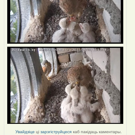
Увайдзіце
ці
зарэгіструйцеся
каб пакідаць каментары.