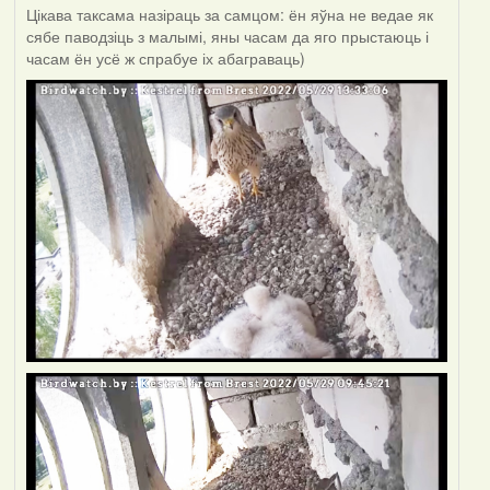
Цікава таксама назіраць за самцом: ён яўна не ведае як
сябе паводзіць з малымі, яны часам да яго прыстаюць і
часам ён усё ж спрабуе іх абаграваць)