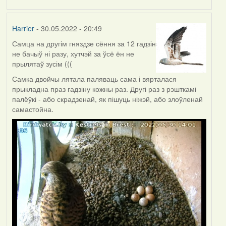
Harrier
- 30.05.2022 - 20:49
Самца на другім гняздзе сёння за 12 гадзін
не бачыў ні разу, хутчэй за ўсё ён не
прылятаў зусім (((
Самка двойчы лятала паляваць сама і вярталася
прыкладна праз гадзіну кожны раз. Другі раз з рэшткамі
палёўкі - або скрадзенай, як пішуць ніжэй, або злоўленай
самастойна.