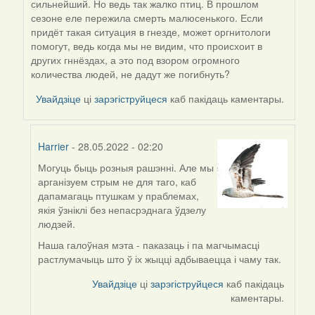
сильнейший. Но ведь так жалко птиц. В прошлом
reply
сезоне еле пережила смерть малюсенького. Если
to
придёт такая ситуация в гнезде, может оргнитологи
by
помогут, ведь когда мы не видим, что происхоит в
Harrier
других гннёздах, а это под взором огромного
количества людей, не дадут же погибнуть?
Увайдзіце
ці
зарэгіструйцеся
каб пакідаць каментары.
Harrier
- 28.05.2022 - 02:20
Могуць быць розныя рашэнні. Але мы
In
арганізуем стрым не для таго, каб
reply
дапамагаць птушкам у праблемах,
to
якія ўзніклі без непасрэднага ўдзелу
by
людзей.
09Алена
Наша галоўная мэта - паказаць і па магчымасці
растлумачыць што ў іх жыцці адбываецца і чаму так.
Увайдзіце
ці
зарэгіструйцеся
каб пакідаць
каментары.