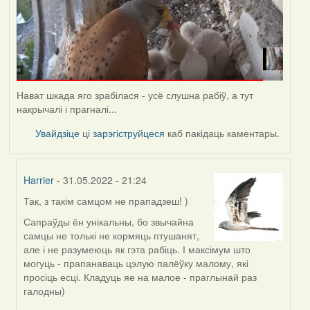
Нават шкада яго зрабілася - усё слушна рабіў, а тут
накрычалі і прагналі...
Увайдзіце
ці
зарэгіструйцеся
каб пакідаць каментары.
Harrier
- 31.05.2022 - 21:24
Так, з такім самцом не прападзеш! )
In
reply
Сапраўды ён унікальны, бо звычайна
to
самцы не толькі не кормяць птушанят,
by
але і не разумеюць як гэта рабіць. І максімум што
Lighty
могуць - прапанаваць цэлую палёўку малому, які
просіць есці. Кладуць яе на малое - праглынай раз
галодны)