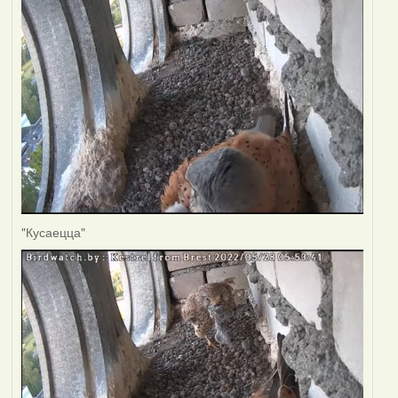
"Кусаецца"