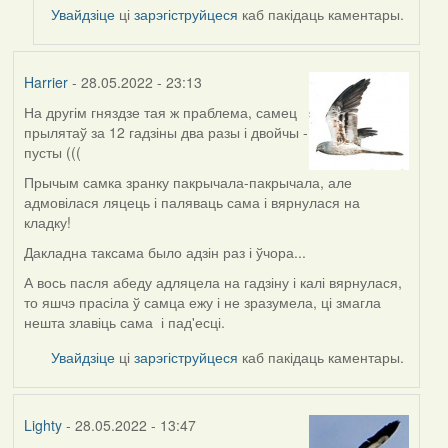
to
Увайдзіце
ці
зарэгіструйцеся
каб пакідаць каментары.
by
ZNR
Harrier
- 28.05.2022 - 23:13
На другім гняздзе тая ж праблема, самец
прылятаў за 12 гадзіны два разы і двойчы -
пусты (((
Прычым самка зранку пакрычала-пакрычала, але
адмовілася ляцець і паляваць сама і вярнулася на
кладку!
Дакладна таксама было адзін раз і ўчора...
А вось пасля абеду адляцела на гадзіну і калі вярнулася,
то яшчэ прасіла ў самца ежу і не зразумела, ці змагла
нешта злавіць сама і пад'есці.
Увайдзіце
ці
зарэгіструйцеся
каб пакідаць каментары.
Lighty
- 28.05.2022 - 13:47