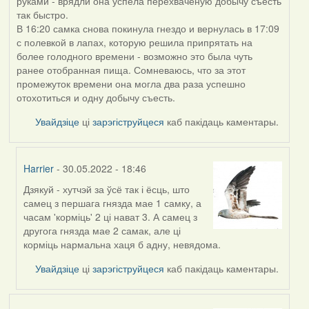
руками - врядли она успела перехваченую добычу съесть
так быстро.
В 16:20 самка снова покинула гнездо и вернулась в 17:09
с полевкой в лапах, которую решила припрятать на
более голодного времени - возможно это была чуть
ранее отобранная пища. Сомневаюсь, что за этот
промежуток времени она могла два раза успешно
отохотиться и одну добычу съесть.
Увайдзіце
ці
зарэгіструйцеся
каб пакідаць каментары.
Harrier
- 30.05.2022 - 18:46
Дзякуй - хутчэй за ўсё так і ёсць, што
In
самец з першага гнязда мае 1 самку, а
reply
часам 'корміць' 2 ці нават 3. А самец з
to
другога гнязда мае 2 самак, але ці
by
корміць нармальна хаця б адну, невядома.
ZNR
Увайдзіце
ці
зарэгіструйцеся
каб пакідаць каментары.