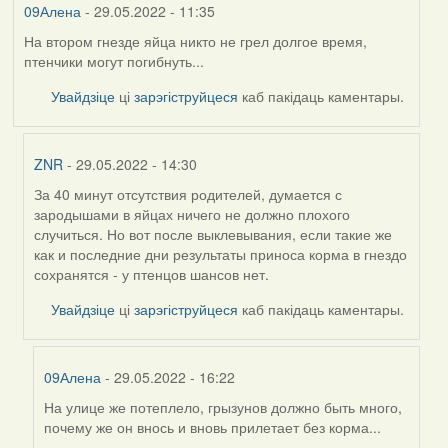
09Алена
- 29.05.2022 - 11:35
На втором гнезде яйца никто не грел долгое время,
птенчики могут погибнуть...
Увайдзіце
ці
зарэгіструйцеся
каб пакідаць каментары.
ZNR
- 29.05.2022 - 14:30
За 40 минут отсутствия родителей, думается с
In
зародышами в яйцах ничего не должно плохого
reply
случиться. Но вот после выклевывания, если такие же
to
как и последние дни результаты приноса корма в гнездо
by
сохранятся - у птенцов шансов нет.
09Алена
Увайдзіце
ці
зарэгіструйцеся
каб пакідаць каментары.
09Алена
- 29.05.2022 - 16:22
На улице же потеплело, грызунов должно быть много,
In
почему же он внось и вновь прилетает без корма...
reply