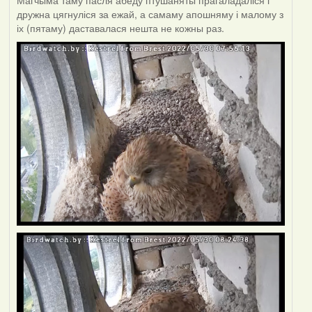
Магчыма таму пасля абеду птушаняты прагаладаліся і
дружна цягнуліся за ежай, а самаму апошняму і малому з
іх (пятаму) даставалася нешта не кожны раз.