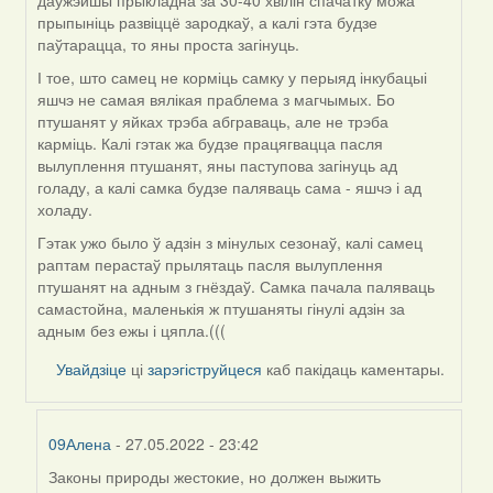
даўжэйшы прыкладна за 30-40 хвілін спачатку можа
прыпыніць развіццё зародкаў, а калі гэта будзе
паўтарацца, то яны проста загінуць.
І тое, што самец не корміць самку у перыяд інкубацыі
яшчэ не самая вялікая праблема з магчымых. Бо
птушанят у яйках трэба абграваць, але не трэба
карміць. Калі гэтак жа будзе працягвацца пасля
вылуплення птушанят, яны паступова загінуць ад
голаду, а калі самка будзе паляваць сама - яшчэ і ад
холаду.
Гэтак ужо было ў адзін з мінулых сезонаў, калі самец
раптам перастаў прылятаць пасля вылуплення
птушанят на адным з гнёздаў. Самка пачала паляваць
самастойна, маленькія ж птушаняты гінулі адзін за
адным без ежы і цяпла.(((
Увайдзіце
ці
зарэгіструйцеся
каб пакідаць каментары.
09Алена
- 27.05.2022 - 23:42
Законы природы жестокие, но должен выжить
In