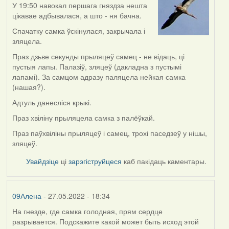
У 19:50 навокал першага гняздза нешта
цікавае адбывалася, а што - ня бачна.
Спачатку самка ўскінулася, закрычала і
зляцела.
Праз дзьве секунды прыляцеў самец - не відаць, ці
пустыя лапы. Палазіў, зляцеў (дакладна з пустымі
лапамі). За самцом адразу паляцела нейкая самка
(нашая?).
Адтуль данесліся крыкі.
Праз хвіліну прыляцела самка з палёўкай.
Праз паўхвіліны прыляцеў і самец, трохі паседзеў у нішы,
зляцеў.
Увайдзіце
ці
зарэгіструйцеся
каб пакідаць каментары.
09Алена
- 27.05.2022 - 18:34
На гнезде, где самка голодная, прям сердце
разрывается. Подскажите какой может быть исход этой