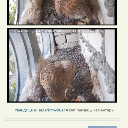
Увайдзіце
ці
зарэгіструйцеся
каб пакідаць каментары.