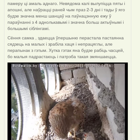
памеру ці амаль аднаго. Невядома калі вылупіцца пяты і
апошні, але наўрацці раней чым праз 2-3 дні і тады ў яго
будзе значна менш шанцаў на паўнацэнную ежу ў
параўнанні з 4 аднолькавымі і значна больш актыўнымі і
большымі сіблінгамі.
Сёння самка , здаецца ўпершыню перастала пастаянна
сядзець на малых і зрабіла хаця і непрацяглы, але
перапынак з гэтым. Хутка гэтак яна будзе рабіць часцей,
бо малыя падрастаюць і патрэба такая змяншаецца.