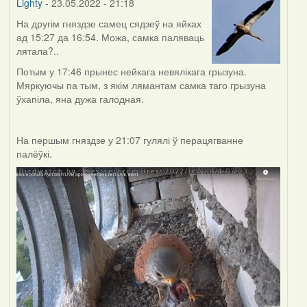
Lighty
- 23.05.2022 - 21:18
На другім гняздзе самец сядзеў на яйках
ад 15:27 да 16:54. Можа, самка паляваць
лятала?..
Потым у 17:46 прынес нейкага невялікага грызуна.
Мяркуючы па тым, з якім лямантам самка таго грызуна
ўхапіла, яна дужа галодная.
На першым гняздзе у 21:07 гулялі ў перацягванне
палёўкі.