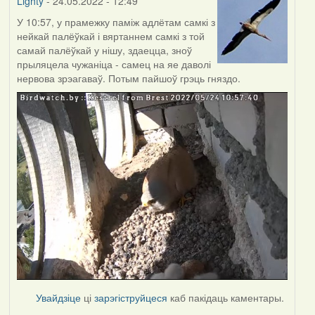
Lighty
- 24.05.2022 - 12:49
У 10:57, у прамежку паміж адлётам самкі з
нейкай палёўкай і вяртаннем самкі з той
самай палёўкай у нішу, здаецца, зноў
прыляцела чужаніца - самец на яе даволі
нервова зрэагаваў. Потым пайшоў грэць гняздо.
Увайдзіце
ці
зарэгіструйцеся
каб пакідаць каментары.