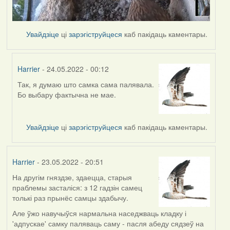
Увайдзіце
ці
зарэгіструйцеся
каб пакідаць каментары.
Harrier
- 24.05.2022 - 00:12
Так, я думаю што самка сама палявала.
In
Бо выбару фактычна не мае.
reply
to
by
Увайдзіце
ці
зарэгіструйцеся
каб пакідаць каментары.
Lighty
Harrier
- 23.05.2022 - 20:51
На другім гняздзе, здаецца, старыя
праблемы засталіся: з 12 гадзін самец
толькі раз прынёс самцы здабычу.
Але ўжо навучыўся нармальна наседжваць кладку і
'адпускае' самку паляваць саму - пасля абеду сядзеў на