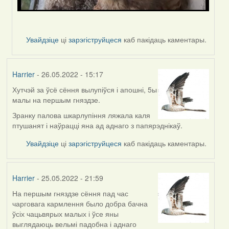
Увайдзіце
ці
зарэгіструйцеся
каб пакідаць каментары.
Harrier
- 26.05.2022 - 15:17
Хутчэй за ўсё сёння вылупіўся і апошні, 5ы
малы на першым гняздзе.
Зранку палова шкарлупіння ляжала каля
птушанят і наўрацці яна ад аднаго з папярэднікаў.
Увайдзіце
ці
зарэгіструйцеся
каб пакідаць каментары.
Harrier
- 25.05.2022 - 21:59
На першым гняздзе сёння пад час
чарговага кармлення было добра бачна
ўсіх чацьвярых малых і ўсе яны
выглядаюць вельмі падобна і аднаго