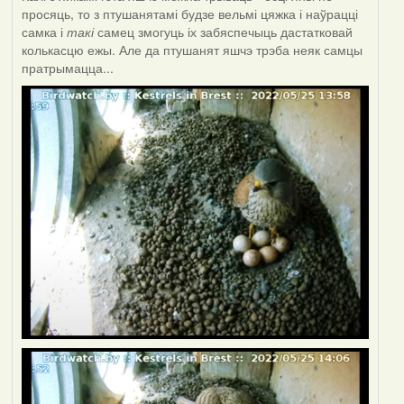
просяць, то з птушанятамі будзе вельмі цяжка і наўрацці
самка і
такі
самец змогуць іх забяспечыць дастатковай
колькасцю ежы. Але да птушанят яшчэ трэба неяк самцы
пратрымацца...