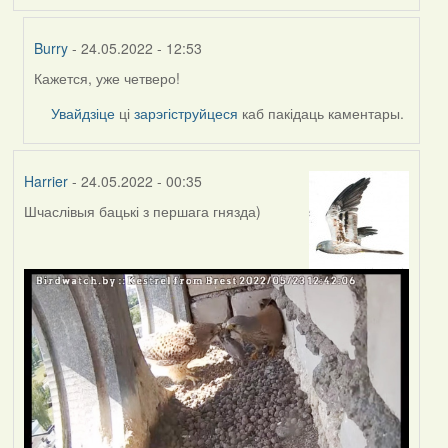
Burry
- 24.05.2022 - 12:53
Кажется, уже четверо!
In
reply
Увайдзіце
ці
зарэгіструйцеся
каб пакідаць каментары.
to
by
Lighty
Harrier
- 24.05.2022 - 00:35
Шчаслівыя бацькі з першага гнязда)