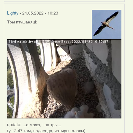
Lighty
- 24.05.2022 - 10:23
Тры птушаняці:
update: ...а можа, і ня тры...
(у 12:47 там, падаецца, чатыры галавы)