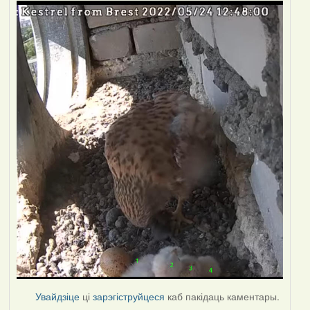
Увайдзіце
ці
зарэгіструйцеся
каб пакідаць каментары.