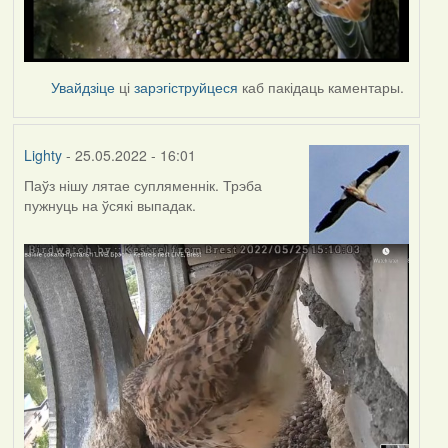
Увайдзіце
ці
зарэгіструйцеся
каб пакідаць каментары.
Lighty
- 25.05.2022 - 16:01
Паўз нішу лятае супляменнік. Трэба
пужнуць на ўсякі выпадак.