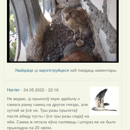
Увайдзіце
ці
зарэгіструйцеся
каб пакідаць каментары.
Harrier
- 24.05.2022 - 22:16
Не ведаю, ці прыносіў якую здабычу з
самага ранку самец на другое гняздо, але
хутчэй за ўсё не. Тры разы прылятаў
пасля абеду пусты і ўсе тры разы сядаў на
яйкі. Самка ж лятала яўна паляваць і штораз яе не было
прыкладна па 20 хвілін.