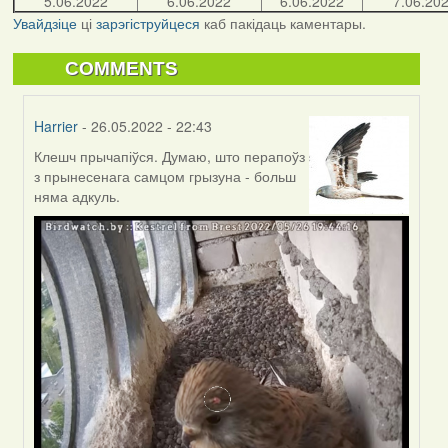
5.06.2022
6.06.2022
6.06.2022
7.06.20
Увайдзіце
ці
зарэгіструйцеся
каб пакідаць каментары.
COMMENTS
Harrier
- 26.05.2022 - 22:43
Клешч прычапіўся. Думаю, што перапоўз
In
з прынесенага самцом грызуна - больш
reply
няма адкуль.
to
by
Lighty