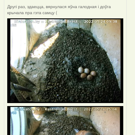
Другі раз, здаецца, вярнулася яўна галодная і доўга
крычала пра гэта самцу (