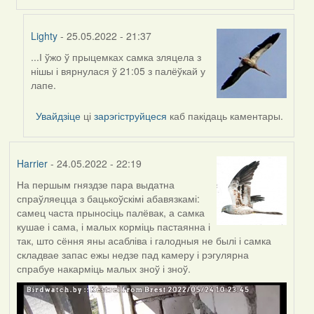
Lighty
- 25.05.2022 - 21:37
...І ўжо ў прыцемках самка зляцела з
In
нішы і вярнулася ў 21:05 з палёўкай у
reply
лапе.
to
by
Увайдзіце
ці
зарэгіструйцеся
каб пакідаць каментары.
Lighty
Harrier
- 24.05.2022 - 22:19
На першым гняздзе пара выдатна
спраўляецца з бацькоўскімі абавязкамі:
самец часта прыносіць палёвак, а самка
кушае і сама, і малых корміць пастаянна і
так, што сёння яны асабліва і галодныя не былі і самка
складвае запас ежы недзе пад камеру і рэгулярна
спрабуе накарміць малых зноў і зноў.