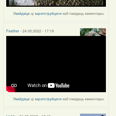
Увайдзіце
ці
зарэгіструйцеся
каб пакідаць каментары.
Feather
- 24.05.2022 - 17:19
Увайдзіце
ці
зарэгіструйцеся
каб пакідаць каментары.