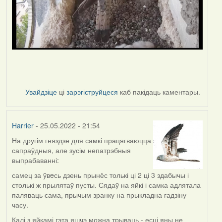
Увайдзіце
ці
зарэгіструйцеся
каб пакідаць каментары.
Harrier
- 25.05.2022 - 21:54
На другім гняздзе для самкі працягваюцца
сапраўдныя, але зусім непатрэбныя
выпрабаванні:
самец за ўвeсь дзень прынёс толькі ці 2 ці 3 здабычы і
столькі ж прылятаў пусты. Сядаў на яйкі і самка адлятала
паляваць сама, прычым зранку на прыкладна гадзіну
часу.
Калі з яйкамі гэта яшчэ можна трываць - есці яны не