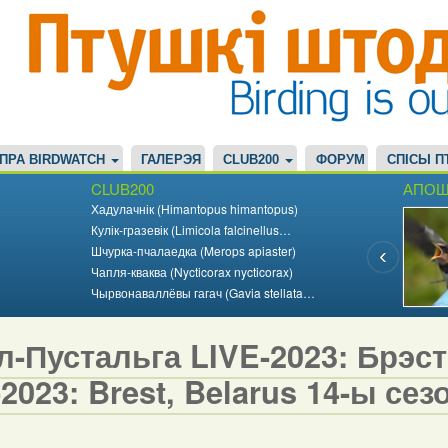
ПРА BIRDWATCH
ГАЛЕРЭЯ
CLUB200
ФОРУМ
СПІСЫ П
CLUB200
АПОШ
Хадулачнік (Himantopus himantopus)
Кулік-гразевік (Limicola falcinellus…
Шчурка-пчалаедка (Merops apiaster)
Чапля-кваква (Nycticorax nycticorax)
Чырвонаваллёвы гагач (Gavia stellata…
-Пустальга LIVE-2023: Брэст,
2023: Brest, Belarus 14-ы сезо