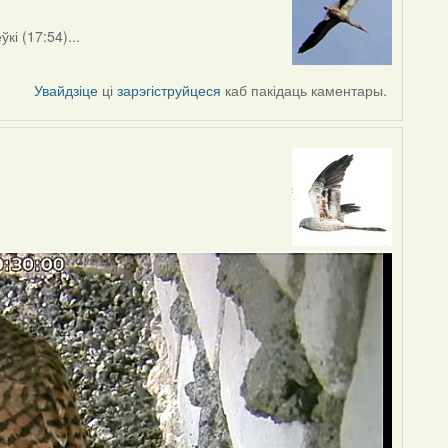
кі (17:54)...
Увайдзіце
ці
зарэгіструйцеся
каб пакідаць каментары.