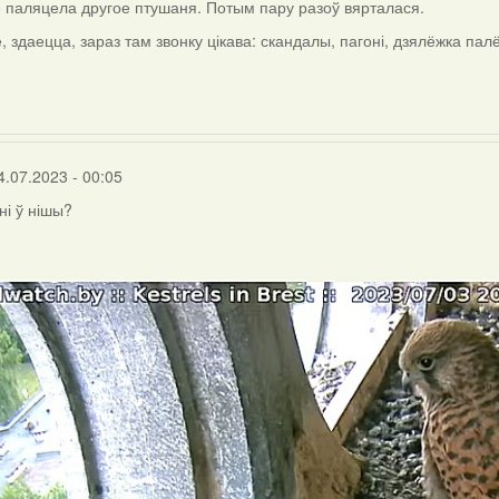
5 паляцела другое птушаня. Потым пару разоў вярталася.
ле, здаецца, зараз там звонку цікава: скандалы, пагоні, дзялёжка палёў
4.07.2023 - 00:05
ні ў нішы?