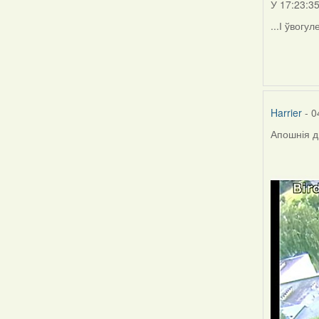
У 17:23:3
...І ўвогу
Harrier
- 0
Апошнія д