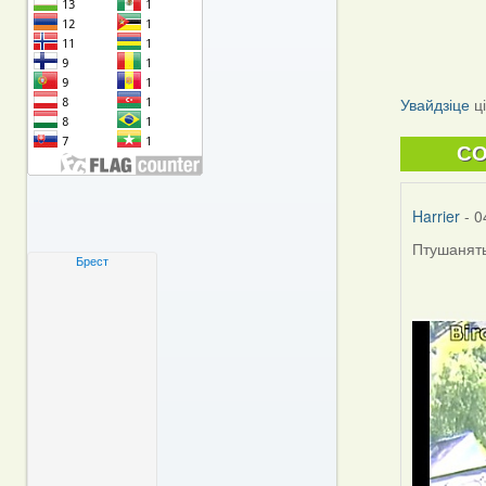
Увайдзіце
ц
C
Harrier
- 0
Птушаняты
Брест