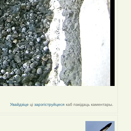
Увайдзіце
ці
зарэгіструйцеся
каб пакідаць каментары.