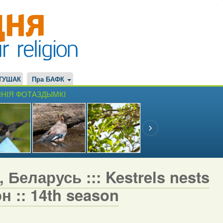
ТУШАК
Пра БАФК
НІЯ ФОТАЗДЫМКІ
 Беларусь ::: Kestrels nests
н :: 14th season