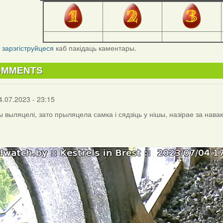
і
зарэгіструйцеся
каб пакідаць каментары.
OMMENTS
4.07.2023 - 23:15
 выляцелі, зато прыляцела самка і сядзіць у нішы, назірае за нава