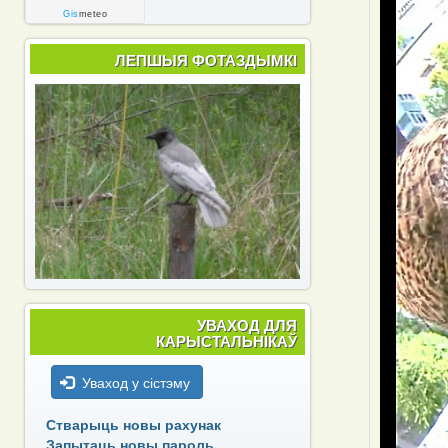
Gis
meteo
ЛЕПШЫЯ ФОТАЗДЫМКІ
УВАХОД ДЛЯ
КАРЫСТАЛЬНІКАЎ
Уваход у сістэму
Стварыць новы рахунак
Запытаць новы пароль