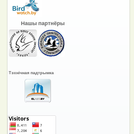
Нашы партнёры
Тэхнічная падтрымка