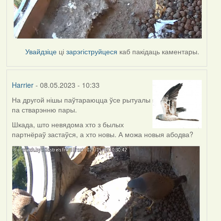
Увайдзіце
ці
зарэгіструйцеся
каб пакідаць каментары.
Harrier
- 08.05.2023 - 10:33
На другой нішы паўтараюцца ўсе рытуалы
па стварэнню пары.
Шкада, што невядома хто з былых
партнёраў застаўся, а хто новы. А можа новыя абодва?