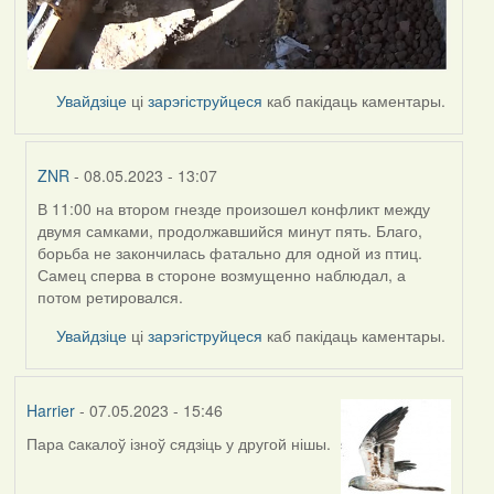
Увайдзіце
ці
зарэгіструйцеся
каб пакідаць каментары.
ZNR
- 08.05.2023 - 13:07
В 11:00 на втором гнезде произошел конфликт между
In
двумя самками, продолжавшийся минут пять. Благо,
reply
борьба не закончилась фатально для одной из птиц.
to
Самец сперва в стороне возмущенно наблюдал, а
by
потом ретировался.
Harrier
Увайдзіце
ці
зарэгіструйцеся
каб пакідаць каментары.
Harrier
- 07.05.2023 - 15:46
Пара cакалоў ізноў сядзіць у другой нішы.