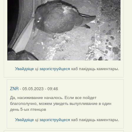
Увайдзіце
ці
зарэгіструйцеся
каб пакідаць каментары.
ZNR
- 05.05.2023 - 09:46
Да, насиживание началось. Если все пойдет
In
благополучно, можем увидеть вылупливание в один
reply
день 5-ых птенцов
to
by
Увайдзіце
ці
зарэгіструйцеся
каб пакідаць каментары.
Harrier