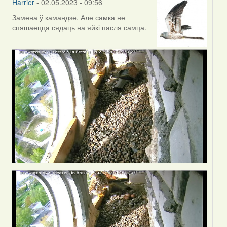
Harrier
- 02.05.2023 - 09:56
Замена ў камандзе. Але самка не
спяшаецца сядаць на яйкі пасля самца.