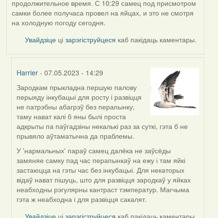
продолжительное время. С 10:29 самец под присмотром
самки более получаса провел на яйцах, и это не смотря
на холодную погоду сегодня.
Увайдзіце
ці
зарэгіструйцеся
каб пакідаць каментары.
Harrier
- 07.05.2023 - 14:29
Зародкам прыкладна першую палову
In
перыяду інкубацыі для росту і развіцця
reply
не патрэбны абагрэў без перапынку,
to
таму нават калі б яны былі проста
by
адкрыты па паўгадзіны некалькі раз за суткі, гэта б не
ZNR
прывяло аўтаматычна да праблемы.
У 'нармальных' параў самец далёка не заўсёды
замяняе самку пад час перапынкаў на ежу і там яйкі
застаюцца на гэты час без інкубацыі. Для некаторых
відаў нават пішуць, што для развіцця зародкаў у яйках
неабходны рэгулярны кантраст тэмператур. Магчыма
гэта ж неабходна і для развіцця сакалят.
Увайдзіце
ці
зарэгіструйцеся
каб пакідаць каментары.