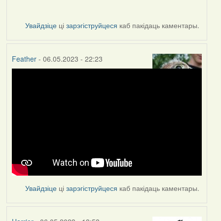
Увайдзіце
ці
зарэгіструйцеся
каб пакідаць каментары.
Feather
- 06.05.2023 - 22:23
Увайдзіце
ці
зарэгіструйцеся
каб пакідаць каментары.