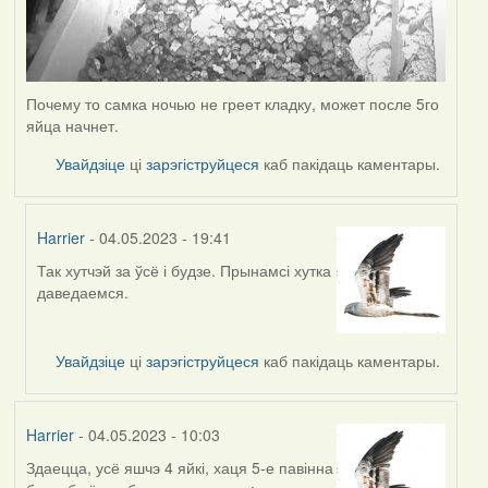
Почему то самка ночью не греет кладку, может после 5го
яйца начнет.
Увайдзіце
ці
зарэгіструйцеся
каб пакідаць каментары.
Harrier
- 04.05.2023 - 19:41
Так хутчэй за ўсё і будзе. Прынамсі хутка
In
даведаемся.
reply
to
by
Увайдзіце
ці
зарэгіструйцеся
каб пакідаць каментары.
ZNR
Harrier
- 04.05.2023 - 10:03
Здаецца, усё яшчэ 4 яйкі, хаця 5-е павінна