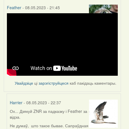
Feather
- 08.05.2023 - 21:45
Увайдзіце
ці
зарэгіструйцеся
каб пакідаць каментары.
Harrier
- 08.05.2023 - 22:37
Ох... Дзякуй ZNR за падказку і Feather за
In
відэа.
reply
to
Не думаў, што такое бывае. Сапраўдная