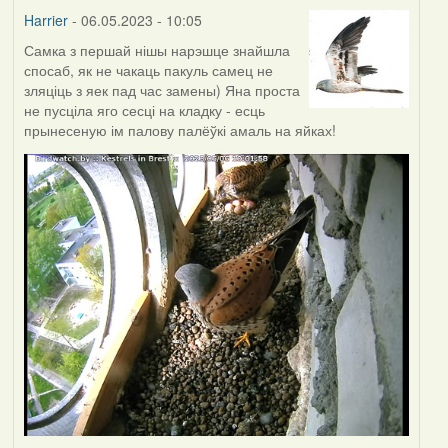
Harrier
- 06.05.2023 - 10:05
Самка з першай нішы нарэшце знайшла
спосаб, як не чакаць пакуль самец не
зляціць з яек пад час замены) Яна проста
не пусціла яго сесці на кладку - есць
прынесеную ім палову палёўкі амаль на яйках!