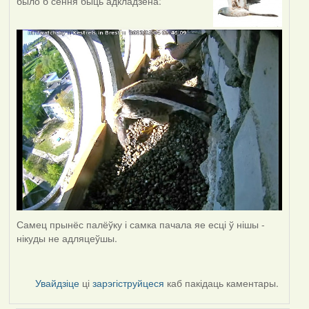
было б сёння быць адкладзена:
Самец прынёс палёўку і самка пачала яе есці ў нішы -
нікуды не адляцеўшы.
Увайдзіце
ці
зарэгіструйцеся
каб пакідаць каментары.