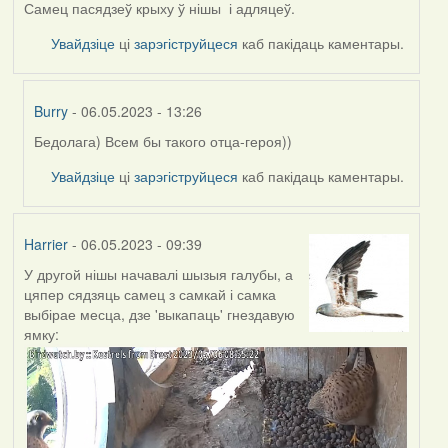
Самец пасядзеў крыху ў нішы і адляцеў.
Увайдзіце
ці
зарэгіструйцеся
каб пакідаць каментары.
Burry
- 06.05.2023 - 13:26
Бедолага) Всем бы такого отца-героя))
In
reply
Увайдзіце
ці
зарэгіструйцеся
каб пакідаць каментары.
to
by
Harrier
Harrier
- 06.05.2023 - 09:39
У другой нішы начавалі шызыя галубы, а
цяпер сядзяць самец з самкай і самка
выбірае месца, дзе 'выкапаць' гнездавую
ямку: