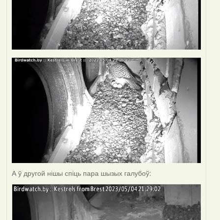
А ў другой нішы спіць пара шызых галубоў: