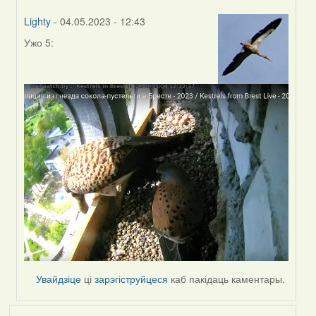
Lighty
- 04.05.2023 - 12:43
Ужо 5:
In
reply
to
by
Harrier
Увайдзіце
ці
зарэгіструйцеся
каб пакідаць каментары.