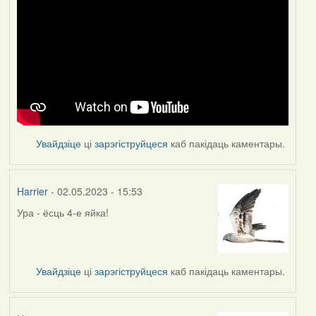
Увайдзіце
ці
зарэгіструйцеся
каб пакідаць каментары.
Harrier
- 02.05.2023 - 15:53
Ура - ёсць 4-е яйка!
Увайдзіце
ці
зарэгіструйцеся
каб пакідаць каментары.