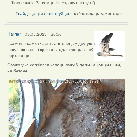
by
бітва самак. За самца і гнездавую нішу (?).
Feather
Увайдзіце
ці
зарэгіструйцеся
каб пакідаць каментары.
Harrier
- 08.05.2023 - 20:56
І самец, і самка часта залятаюць у другую
нішу і пішчаць, і крычаць, адлятаюць і зноў
вяртаюцца.
Самка ўжо садзілася капаць ямку ў дальнім канцы нішы,
на бетоне.