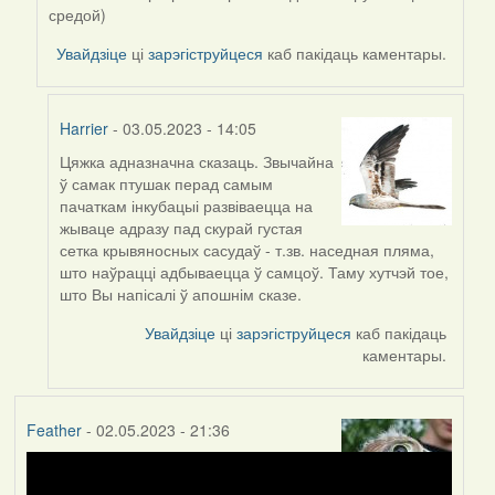
Harrier
средой)
Увайдзіце
ці
зарэгіструйцеся
каб пакідаць каментары.
Harrier
- 03.05.2023 - 14:05
Цяжка адназначна сказаць. Звычайна
In
ў самак птушак перад самым
reply
пачаткам інкубацыі развіваецца на
to
жываце адразу пад скурай густая
by
сетка крывяносных сасудаў - т.зв. наседная пляма,
ZNR
што наўрацці адбываецца ў самцоў. Таму хутчэй тое,
што Вы напісалі ў апошнім сказе.
Увайдзіце
ці
зарэгіструйцеся
каб пакідаць
каментары.
Feather
- 02.05.2023 - 21:36