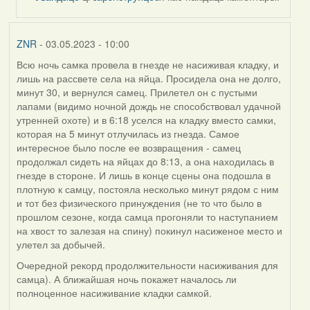
by
ZNR
ZNR
- 03.05.2023 - 10:00
Всю ночь самка провела в гнезде не насиживая кладку, и
лишь на рассвете села на яйца. Просидела она не долго,
минут 30, и вернулся самец. Прилетел он с пустыми
лапами (видимо ночной дождь не способствовал удачной
утренней охоте) и в 6:18 уселся на кладку вместо самки,
которая на 5 минут отлучилась из гнезда. Самое
интересное было после ее возвращения - самец
продолжал сидеть на яйцах до 8:13, а она находилась в
гнезде в стороне. И лишь в конце сцены она подошла в
плотную к самцу, постояла несколько минут рядом с ним
и тот без физического принуждения (не то что было в
прошлом сезоне, когда самца прогоняли то наступанием
на хвост то залезая на спину) покинул насиженое место и
улетел за добычей.
Очередной рекорд продолжительности насиживания для
самца). А ближайшая ночь покажет началось ли
полноценное насиживание кладки самкой.