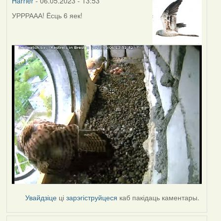
Harrier
- 06.05.2023 - 13:53
УРРРААА! Ёсць 6 яек!
Увайдзіце
ці
зарэгіструйцеся
каб пакідаць каментары.