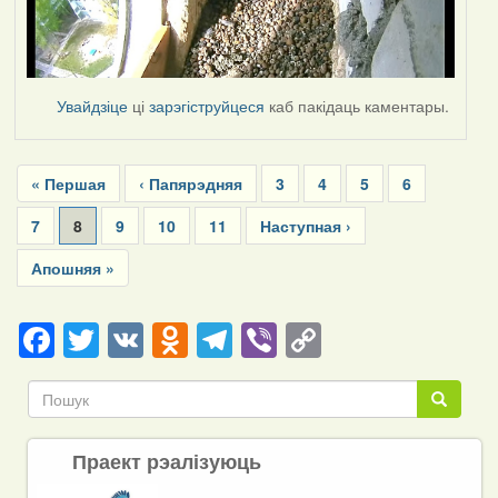
Увайдзіце
ці
зарэгіструйцеся
каб пакідаць каментары.
Pagination
First
« Першая
Previous
‹ Папярэдняя
Page
3
Page
4
Page
5
Page
6
page
page
Page
7
Current
8
Page
9
Page
10
Page
11
Next
Наступная ›
page
page
Last
Апошняя »
page
Facebook
Twitter
VK
Odnoklassniki
Telegram
Viber
Copy
Link
Пошук
Пошук
Праект рэалізуюць