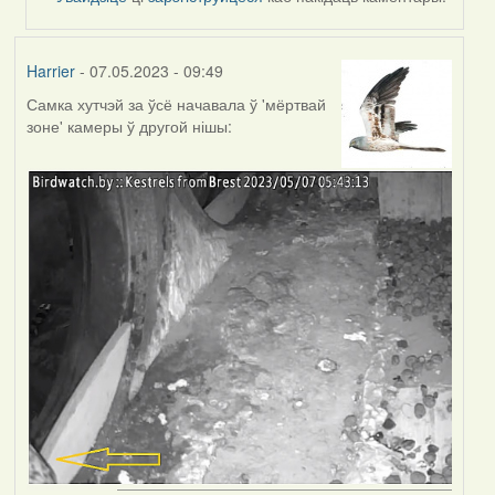
Harrier
- 07.05.2023 - 09:49
Самка хутчэй за ўсё начавала ў 'мёртвай
зоне' камеры ў другой нішы: