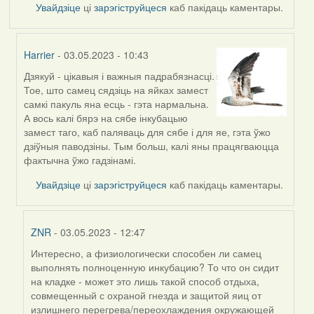
Увайдзіце
ці
зарэгіструйцеся
каб пакідаць каментары.
Harrier
- 03.05.2023 - 10:43
Дзякуй - цікавыя і важныя падрабязнасці.
In
Тое, што самец сядзіць на яйках замест
reply
самкі пакуль яна есць - гэта нармальна.
to
А вось калі бярэ на сябе інкубацыю
by
замест таго, каб паляваць для сябе і для яе, гэта ўжо
ZNR
дзіўныя паводзіны. Тым больш, калі яны працягваюцца
фактычна ўжо гадзінамі.
Увайдзіце
ці
зарэгіструйцеся
каб пакідаць каментары.
ZNR
- 03.05.2023 - 12:47
Интересно, а физиологически способен ли самец
In
выполнять полноценную инкубацию? То что он сидит
reply
на кладке - может это лишь такой способ отдыха,
to
совмещенный с охраной гнезда и защитой яиц от
by
излишнего перегрева/переохлаждения окружающей