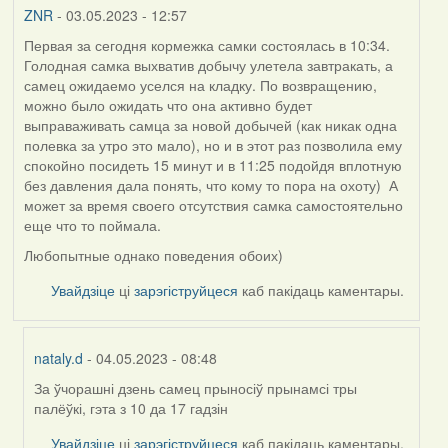
ZNR
- 03.05.2023 - 12:57
Первая за сегодня кормежка самки состоялась в 10:34.
Голодная самка выхватив добычу улетела завтракать, а
самец ожидаемо уселся на кладку. По возвращению,
можно было ожидать что она активно будет
выправаживать самца за новой добычей (как никак одна
полевка за утро это мало), но и в этот раз позволила ему
спокойно посидеть 15 минут и в 11:25 подойдя вплотную
без давления дала понять, что кому то пора на охоту) А
может за время своего отсутствия самка самостоятельно
еще что то поймала.
Любопытные однако поведения обоих)
Увайдзіце
ці
зарэгіструйцеся
каб пакідаць каментары.
nataly.d
- 04.05.2023 - 08:48
За ўчорашні дзень самец прыносіў прынамсі тры
In
палёўкі, гэта з 10 да 17 гадзін
reply
to
Увайдзіце
ці
зарэгіструйцеся
каб пакідаць каментары.