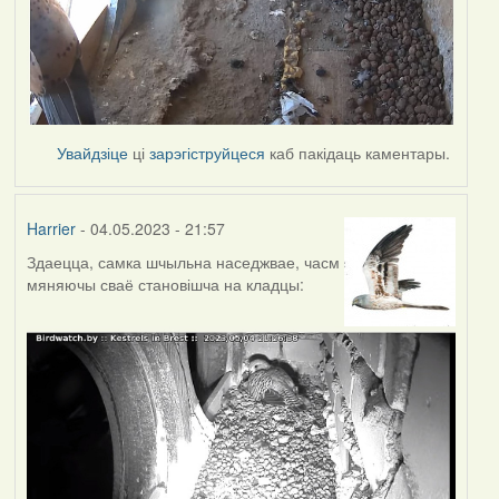
Увайдзіце
ці
зарэгіструйцеся
каб пакідаць каментары.
Harrier
- 04.05.2023 - 21:57
Здаецца, самка шчыльна наседжвае, часм
мяняючы сваё становішча на кладцы: