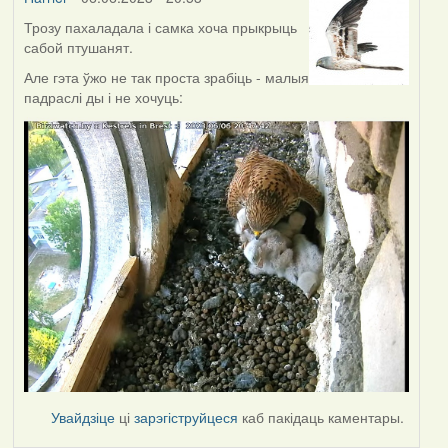
Трозу пахаладала і самка хоча прыкрыць
сабой птушанят.
Але гэта ўжо не так проста зрабіць - малыя
падраслі ды і не хочуць:
Увайдзіце
ці
зарэгіструйцеся
каб пакідаць каментары.