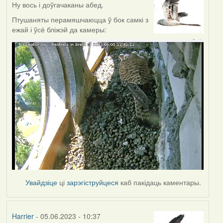
Ну вось і доўгачаканы абед.
Птушаняты перамяшчаюцца ў бок самкі з
ежай і ўсё бліжэй да камеры:
Увайдзіце
ці
зарэгіструйцеся
каб пакідаць каментары.
Harrier
- 05.06.2023 - 10:37