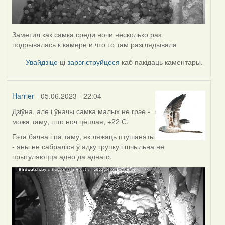
Заметил как самка среди ночи несколько раз
подрывалась к камере и что то там разглядывала
Увайдзіце
ці
зарэгіструйцеся
каб пакідаць каментары.
Harrier
- 05.06.2023 - 22:04
Дзіўна, але і ўначы самка малых не грэе -
можа таму, што ноч цёплая, +22 С.
Гэта бачна і па таму, як ляжаць птушаняты
- яны не сабраліся ў адку групку і шчыльна не
прытуляюцца адно да аднаго.