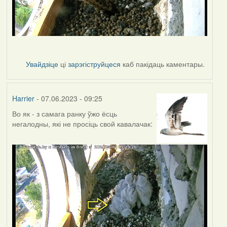
Увайдзіце
ці
зарэгіструйцеся
каб пакідаць каментары.
Harrier
- 07.06.2023 - 09:25
Во як - з самага ранку ўжо ёсць
негалодны, які не просіць свой кавалачак: