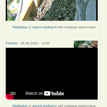
Увайдзіце
ці
зарэгіструйцеся
каб пакідаць каментары.
Feather
- 04.06.2023 - 14:04
Увайдзіце
ці
зарэгіструйцеся
каб пакідаць каментары.