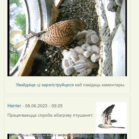
Увайдзіце
ці
зарэгіструйцеся
каб пакідаць каментары.
Harrier
- 08.06.2023 - 09:25
Працягваецца спроба абагрэву птушанят: