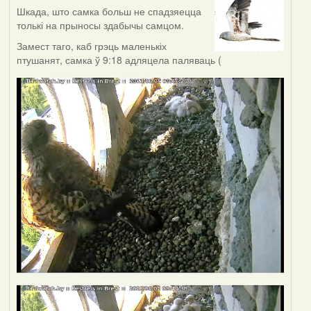
Шкада, што самка больш не спадзяецца
толькі на прыносы здабычы самцом.
Замест таго, каб грэць маленькіх
птушанят, самка ў 9:18 адляцела паляваць (