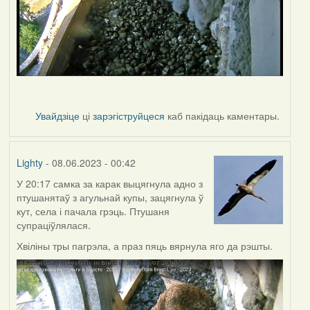
Увайдзіце
ці
зарэгіструйцеся
каб пакідаць каментары.
Lighty
- 08.06.2023 - 00:42
У 20:17 самка за карак выцягнула адно з
птушанятаў з агульнай купы, зацягнула ў
кут, села і пачала грэць. Птушаня
супраціўлялася.
Хвіліны тры пагрэла, а праз пяць вярнула яго да рэшты.