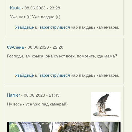
Ksuta
- 08.06.2023 - 23:28
Уже нет ((( Уже поздно (((
In
reply
Увайдзіце
ці
зарэгіструйцеся
каб пакідаць каментары.
to
by
09Алена
09Алена
- 08.06.2023 - 22:20
Господи, ам крыса, она съест всех, помогите, где мама?
Увайдзіце
ці
зарэгіструйцеся
каб пакідаць каментары.
Harrier
- 08.06.2023 - 21:45
Ну вось - усе ўжо пад камерай)