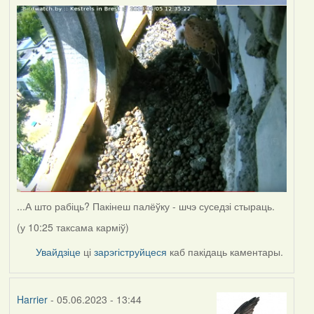
...А што рабіць? Пакінеш палёўку - шчэ суседзі стыраць.
(у 10:25 таксама карміў)
Увайдзіце
ці
зарэгіструйцеся
каб пакідаць каментары.
Harrier
- 05.06.2023 - 13:44