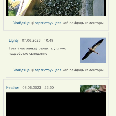
Увайдзіце
ці
зарэгіструйцеся
каб пакідаць каментары.
Lighty
- 07.06.2023 - 10:49
Гэта ў чалавекаў ранак, а ў іх ужо
In
чацьвёртае сьняданне.
reply
to
by
Увайдзіце
ці
зарэгіструйцеся
каб пакідаць каментары.
Harrier
Feather
- 06.06.2023 - 22:50