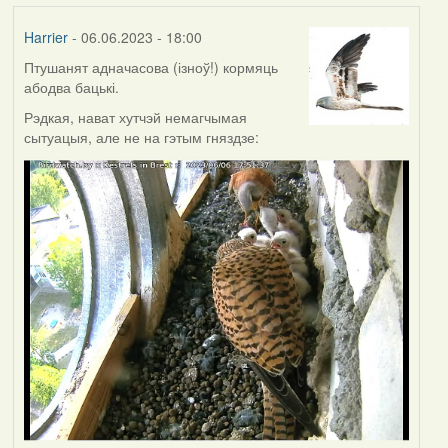
Harrier
- 06.06.2023 - 18:00
Птушанят адначасова (ізноў!) кормяць
абодва бацькі.
Рэдкая, нават хутчэй немагчымая
сытуацыя, але не на гэтым гняздзе: