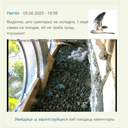
Harrier
- 05.06.2023 - 19:58
Выдатна, што (увечары) не холадна. І хаця
самка на гняздзе, ёй не трэба грэць
птушанят:
Увайдзіце
ці
зарэгіструйцеся
каб пакідаць каментары.