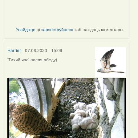
Увайдзіце
ці
зарэгіструйцеся
каб пакідаць каментары.
Harrier
- 07.06.2023 - 15:09
'Тихий час' пасля абеду)