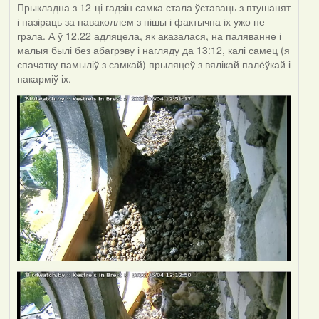
Прыкладна з 12-ці гадзін самка стала ўставаць з птушанят
і назіраць за наваколлем з нішы і фактычна іх ужо не
грэла. А ў 12.22 адляцела, як аказалася, на паляванне і
малыя былі без абагрэву і нагляду да 13:12, калі самец (я
спачатку памыліў з самкай) прыляцеў з вялікай палёўкай і
пакарміў іх.