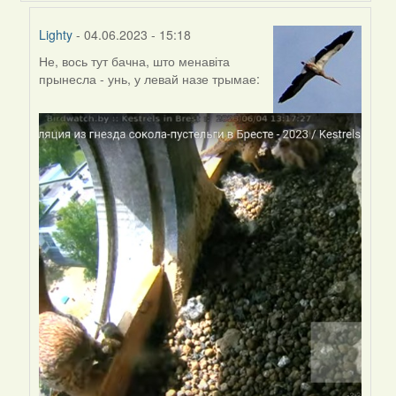
Lighty
- 04.06.2023 - 15:18
Не, вось тут бачна, што менавіта
In
прынесла - унь, у левай назе трымае:
reply
to
by
Harrier