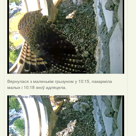
Вярнулася з маленькім грызуном у 10:15, пакарміла
малых і 10:18 зноў адляцела.