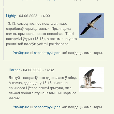
Lighty
- 04.06.2023 - 14:00
13:13: самец прынес нешта вялікае,
спрабаваў карміць малых. Прыляцела
самка, прынесла нешта невялікае. Трохі
пакармілі ўдвух (13:18), а потым яна ў яго
рэшткі той палёўкі ўсё-ткі рэквізавала.
Увайдзіце
ці
зарэгіструйцеся
каб пакідаць каментары.
Harrier
- 04.06.2023 - 14:32
Дзякуй - паправіў што здарылася ў абед.
In
А самка, здаецца, у 13:18 нічога не
reply
прынесла і ўзяла рэшткі грызуна, якія
to
ляжалі побач з птушанятамі і міі карміла
by
малых.
Lighty
Увайдзіце
ці
зарэгіструйцеся
каб пакідаць каментары.