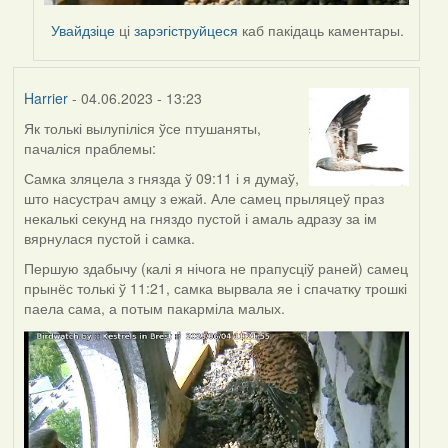
Увайдзіце
ці
зарэгіструйцеся
каб пакідаць каментары.
Harrier
- 04.06.2023 - 13:23
Як толькі вылупіліся ўсе птушаняты,
пачаліся праблемы:
Самка зляцела з гнязда ў 09:11 і я думаў,
што насустрач амцу з ежай. Але самец прыляцеў праз
некалькі секунд на гняздо пустой і амаль адразу за ім
вярнулася пустой і самка.
Першую здабычу (калі я нічога не прапусціў раней) самец
прынёс толькі ў 11:21, самка вырвала яе і спачатку трошкі
паела сама, а потым пакарміла малых.