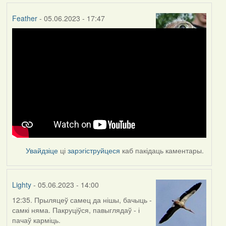
Feather
- 05.06.2023 - 17:47
Увайдзіце
ці
зарэгіструйцеся
каб пакідаць каментары.
Lighty
- 05.06.2023 - 14:00
12:35. Прыляцеў самец да нішы, бачыць -
самкі няма. Пакруціўся, павыглядаў - і
пачаў карміць.