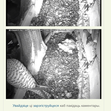
Увайдзіце
ці
зарэгіструйцеся
каб пакідаць каментары.