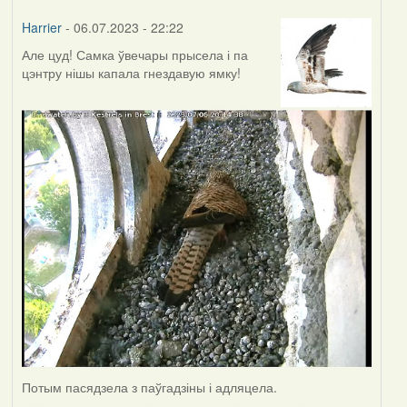
Harrier
- 06.07.2023 - 22:22
Але цуд! Самка ўвечары прысела і па
цэнтру нішы капала гнездавую ямку!
Потым пасядзела з паўгадзіны і адляцела.