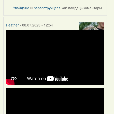
Увайдзіце
ці
зарэгіструйцеся
каб пакідаць каментары.
Feather
- 08.07.2023 - 12:54