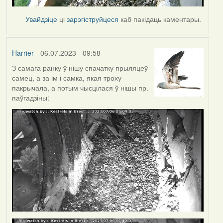
Увайдзіце
ці
зарэгіструйцеся
каб пакідаць каментары.
Harrier
- 06.07.2023 - 09:58
З самага ранку ў нішу спачатку прыляцеў
самец, а за ім і самка, якая троху
пакрычала, а потым чысцілася ў нішы пр.
паўгадзіны: