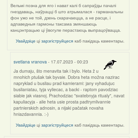
Вельмі позна для яго і нават калі б сапраўды пачалі
гнездаваць, наўрацці б што атрымалася - гарманальны
фон ужо не той, дзень скарачаецца, а не расце, і
адпаведныя гармоны таксама змяншаюць
канцэнтрацыю ці ўвогуле перастаюць выпрацоўвацца.
Увайдзіце
ці
зарэгіструйцеся
каб пакідаць каментары.
svetlana vranova
- 17.07.2023 - 00:23
Ja dumaju, što menavita tak i bylo. Heta ž u
In
mnohich ptušak tak byvaie. Dobra heta možna nazirac
reply
napryklad u busliau prad kamierami: jany vyhadujuc
to
buslianiatau, tyja vyliecac, a backi - raptom pavodziac
by
siabie jak viasnoj. Prachodziac "svatebnyja ritualy", navat
Harrier
kapuliacyja - alie heta usie prosta padtrymlivannie
partnierskich adnosin, a nijaki pačatak novaha
hniazdavannia. :-)
Увайдзіце
ці
зарэгіструйцеся
каб пакідаць каментары.