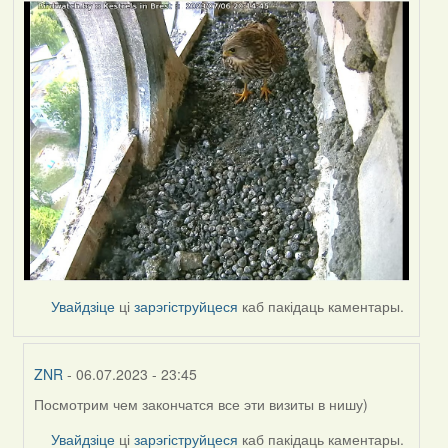
Увайдзіце
ці
зарэгіструйцеся
каб пакідаць каментары.
ZNR
- 06.07.2023 - 23:45
Посмотрим чем закончатся все эти визиты в нишу)
In
reply
Увайдзіце
ці
зарэгіструйцеся
каб пакідаць каментары.