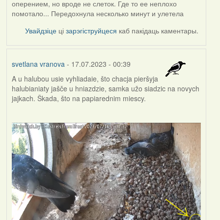
оперением, но вроде не слеток. Где то ее неплохо
помотало... Передохнула несколько минут и улетела
Увайдзіце
ці
зарэгіструйцеся
каб пакідаць каментары.
svetlana vranova
- 17.07.2023 - 00:39
A u halubou usie vyhliadaie, što chacja pieršyja
halubianiaty jašče u hniazdzie, samka užo siadzic na novych
jajkach. Škada, što na papiarednim miescy.