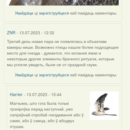
Увайдзіце
ці
зарэгіструйцеся
каб пакідаць каментары.
ZNR
- 13.07.2023 - 12:32
Третий день новая пара не появлялась в объективе
камеры ниши. Возможно птицы нашли более подходящее
место для гнезда - думается, что копания ямки и
некоторые другие элементы брачного ритуала, которые
мы успели увидеть, были не от праздной скуки.
Увайдзіце
ці
зарэгіструйцеся
каб пакідаць каментары.
Harrier
- 13.07.2023 - 15:44
Магчыма, што гэта была толькі
In
трэніроўка перад наступнай, ужо
reply
сапраўнай спробай гнездавання або ў
to
самкі, або ў самца, або ў абодвух
by
птушак.
ZNR