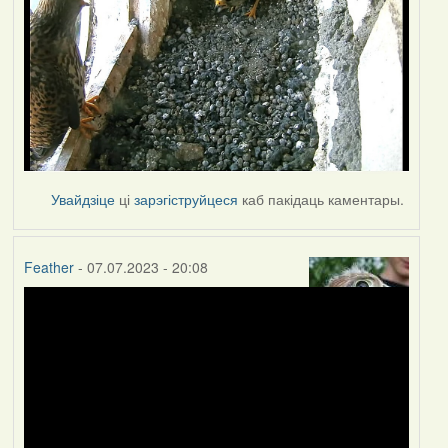
Увайдзіце
ці
зарэгіструйцеся
каб пакідаць каментары.
Feather
- 07.07.2023 - 20:08