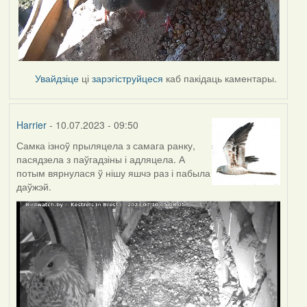
Увайдзіце
ці
зарэгіструйцеся
каб пакідаць каментары.
Harrier
- 10.07.2023 - 09:50
Самка ізноў прыляцела з самага ранку,
пасядзела з паўгадзіны і адляцела. А
потым вярнулася ў нішу яшчэ раз і пабыла
даўжэй.