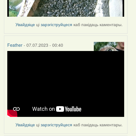
Увайдзіце
ці
зарэгіструйцеся
каб пакідаць каментары.
Feather
- 07.07.2023 - 00:40
Увайдзіце
ці
зарэгіструйцеся
каб пакідаць каментары.