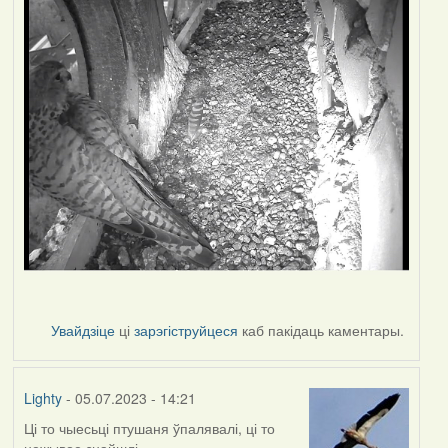
Увайдзіце
ці
зарэгіструйцеся
каб пакідаць каментары.
Lighty
- 05.07.2023 - 14:21
Ці то чыесьці птушаня ўпалявалі, ці то