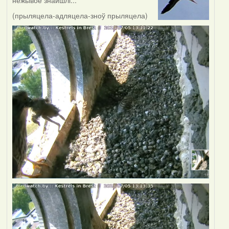
нежывое знайшлі...
(прыляцела-адляцела-зноў прыляцела)