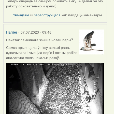
Теперь очередь за самцом покопать ямку. А делал он эту
работу основательно и долго)
Увайдзіце
ці
зарэгіструйцеся
каб пакідаць каментары.
Harrier
- 07.07.2023 - 09:48
Пачатак сямейнага жыцця новай пары?
Самка прыляцела ў нішу вельмі рана,
адпачывала і чысціла пер'е і потым рабіла
аналагічна яшчэ некалькі разоў.