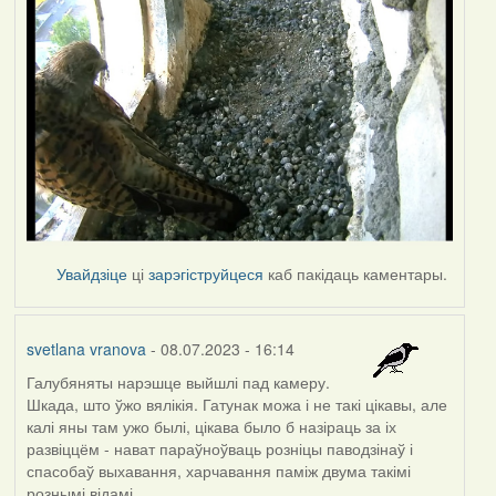
Увайдзіце
ці
зарэгіструйцеся
каб пакідаць каментары.
svetlana vranova
- 08.07.2023 - 16:14
Галубяняты нарэшце выйшлі пад камеру.
Шкада, што ўжо вялікія. Гатунак можа і не такі цікавы, але
калі яны там ужо былі, цікава было б назіраць за іх
развіццём - нават параўноўваць розніцы паводзінаў і
спасобаў выхавання, харчавання паміж двума такімі
рознымі відамі...