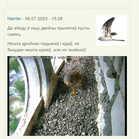
to
by
Harrier
Harrier
- 06.07.2023 - 15:28
Да абеду ў нішу двойчы прылятаў пусты
самец.
Нешта дробнае падымаў і кідаў, як
быццам нешта шукаў, але не знайшоў: