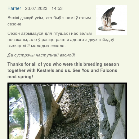
Harrier
- 23.07.2023 - 14:53
Вялікі дзякуй усім, хто быў з намі ў гэтым
сезоне.
Сезон атрымаўся для птушак і нас вельм
нечаканы, але ў рэшце рэшт з аднаго з двух гнёздаў
выляцелі 2 маладых сокала.
Да сустрэчы наступнай вясной!
Thanks for all of you who were this breeding season
together with Kestrels and us. See You and Falcons
next spring!