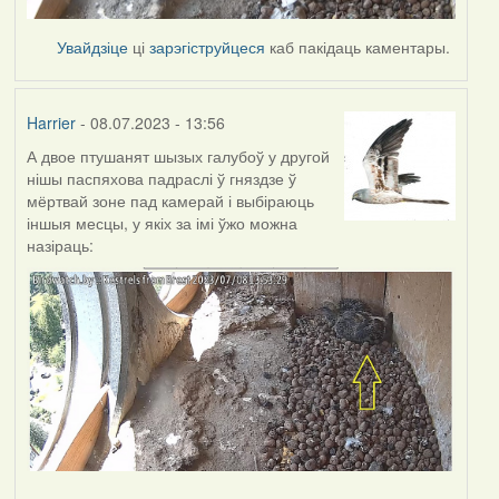
Увайдзіце
ці
зарэгіструйцеся
каб пакідаць каментары.
Harrier
- 08.07.2023 - 13:56
А двое птушанят шызых галубоў у другой
нішы паспяхова падраслі ў гняздзе ў
мёртвай зоне пад камерай і выбіраюць
іншыя месцы, у якіх за імі ўжо можна
назіраць: