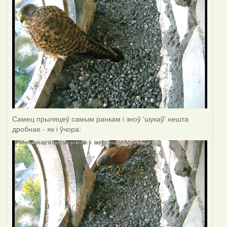
Самец прыляцеў самым ранкам і зноў 'шукаў' нешта
дробнае - як і ўчора: