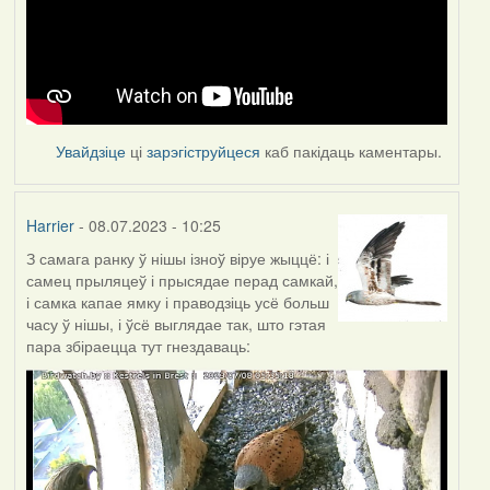
Увайдзіце
ці
зарэгіструйцеся
каб пакідаць каментары.
Harrier
- 08.07.2023 - 10:25
З самага ранку ў нішы ізноў віруе жыццё: і
самец прыляцеў і прысядае перад самкай,
і самка капае ямку і праводзіць усё больш
часу ў нішы, і ўсё выглядае так, што гэтая
пара збіраецца тут гнездаваць: