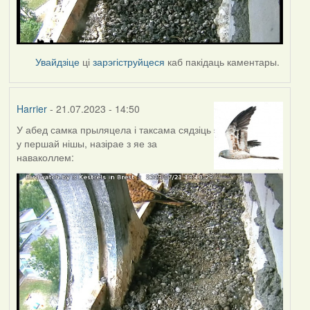
Увайдзіце
ці
зарэгіструйцеся
каб пакідаць каментары.
Harrier
- 21.07.2023 - 14:50
У абед самка прыляцела і таксама сядзіць
у першай нішы, назірае з яе за
наваколлем: