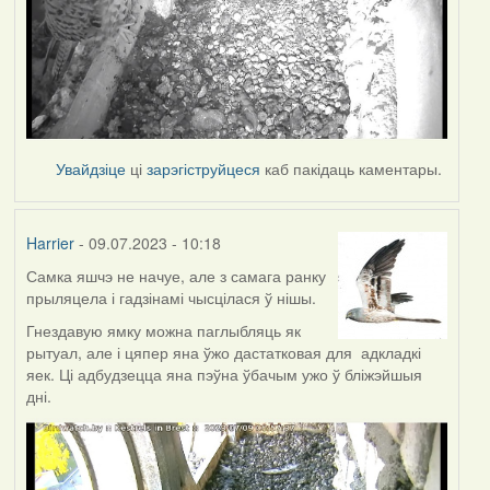
Увайдзіце
ці
зарэгіструйцеся
каб пакідаць каментары.
Harrier
- 09.07.2023 - 10:18
Самка яшчэ не начуе, але з самага ранку
прыляцела і гадзінамі чысцілася ў нішы.
Гнездавую ямку можна паглыбляць як
рытуал, але і цяпер яна ўжо дастатковая для адкладкі
яек. Ці адбудзецца яна пэўна ўбачым ужо ў бліжэйшыя
дні.