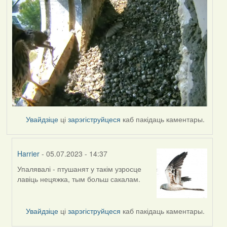
Увайдзіце
ці
зарэгіструйцеся
каб пакідаць каментары.
Harrier
- 05.07.2023 - 14:37
Упалявалі - птушанят у такім узросце
In
лавіць нецяжка, тым больш сакалам.
reply
to
by
Увайдзіце
ці
зарэгіструйцеся
каб пакідаць каментары.
Lighty