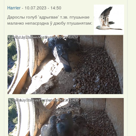
Harrier
- 10.07.2023 - 14:50
Дарослы голуб 'адрыгвае' т.зв. птушынае
малачко непасрэдна ў дзюбу птушанятам: