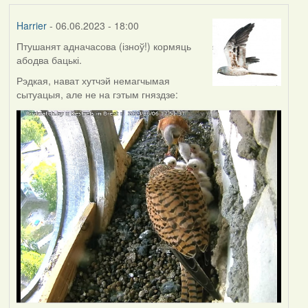
Harrier
- 06.06.2023 - 18:00
Птушанят адначасова (ізноў!) кормяць
абодва бацькі.
Рэдкая, нават хутчэй немагчымая
сытуацыя, але не на гэтым гняздзе: