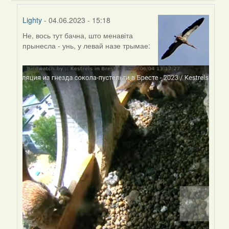
Lighty
- 04.06.2023 - 15:18
Не, вось тут бачна, што менавіта
In
прынесла - унь, у левай назе трымае:
reply
to
by
Harrier