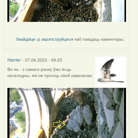
Увайдзіце
ці
зарэгіструйцеся
каб пакідаць каментары.
Harrier
- 07.06.2023 - 09:25
Во як - з самага ранку ўжо ёсць
негалодны, які не просіць свой кавалачак: