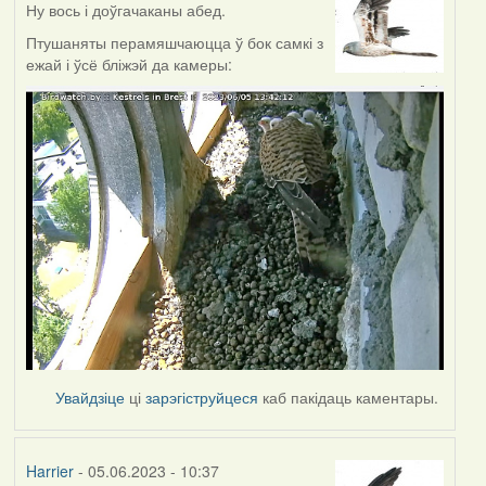
Ну вось і доўгачаканы абед.
Птушаняты перамяшчаюцца ў бок самкі з
ежай і ўсё бліжэй да камеры:
Увайдзіце
ці
зарэгіструйцеся
каб пакідаць каментары.
Harrier
- 05.06.2023 - 10:37