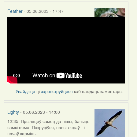
Feather
- 05.06.2023 - 17:47
Увайдзіце
ці
зарэгіструйцеся
каб пакідаць каментары.
Lighty
- 05.06.2023 - 14:00
12:35. Прыляцеў самец да нішы, бачыць -
самкі няма. Пакруціўся, павыглядаў - і
пачаў карміць.