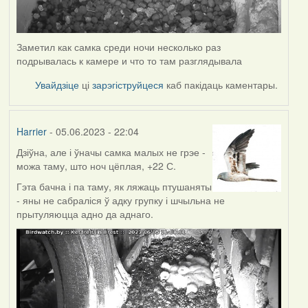
Заметил как самка среди ночи несколько раз
подрывалась к камере и что то там разглядывала
Увайдзіце
ці
зарэгіструйцеся
каб пакідаць каментары.
Harrier
- 05.06.2023 - 22:04
Дзіўна, але і ўначы самка малых не грэе -
можа таму, што ноч цёплая, +22 С.
Гэта бачна і па таму, як ляжаць птушаняты
- яны не сабраліся ў адку групку і шчыльна не
прытуляюцца адно да аднаго.