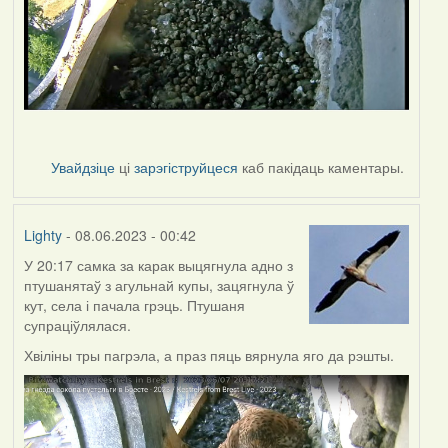
Увайдзіце
ці
зарэгіструйцеся
каб пакідаць каментары.
Lighty
- 08.06.2023 - 00:42
У 20:17 самка за карак выцягнула адно з
птушанятаў з агульнай купы, зацягнула ў
кут, села і пачала грэць. Птушаня
супраціўлялася.
Хвіліны тры пагрэла, а праз пяць вярнула яго да рэшты.