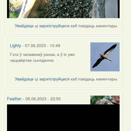
Увайдзіце
ці
зарэгіструйцеся
каб пакідаць каментары.
Lighty
- 07.06.2023 - 10:49
Гэта ў чалавекаў ранак, а ў іх ужо
In
чацьвёртае сьняданне.
reply
to
by
Увайдзіце
ці
зарэгіструйцеся
каб пакідаць каментары.
Harrier
Feather
- 06.06.2023 - 22:50