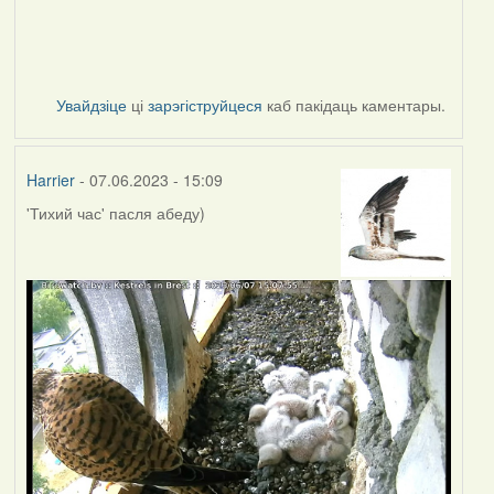
Увайдзіце
ці
зарэгіструйцеся
каб пакідаць каментары.
Harrier
- 07.06.2023 - 15:09
'Тихий час' пасля абеду)