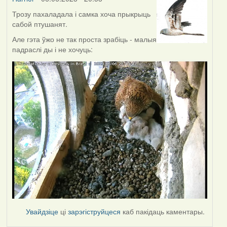
Трозу пахаладала і самка хоча прыкрыць
сабой птушанят.
Але гэта ўжо не так проста зрабіць - малыя
падраслі ды і не хочуць:
Увайдзіце
ці
зарэгіструйцеся
каб пакідаць каментары.