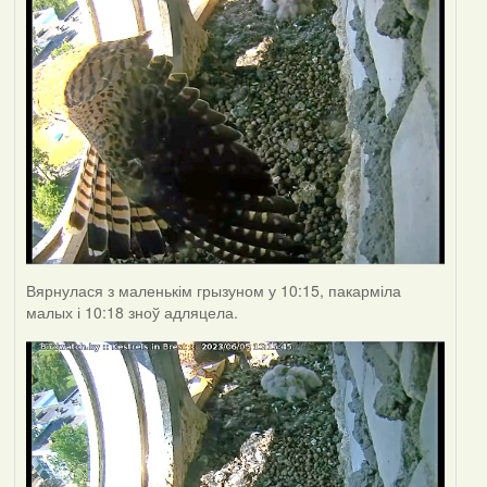
Вярнулася з маленькім грызуном у 10:15, пакарміла
малых і 10:18 зноў адляцела.