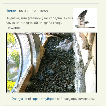
Harrier
- 05.06.2023 - 19:58
Выдатна, што (увечары) не холадна. І хаця
самка на гняздзе, ёй не трэба грэць
птушанят:
Увайдзіце
ці
зарэгіструйцеся
каб пакідаць каментары.