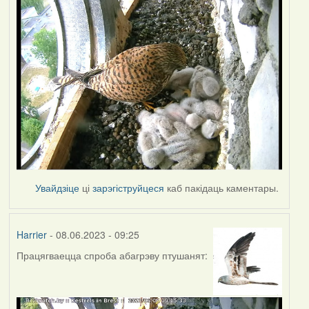
Увайдзіце
ці
зарэгіструйцеся
каб пакідаць каментары.
Harrier
- 08.06.2023 - 09:25
Працягваецца спроба абагрэву птушанят: