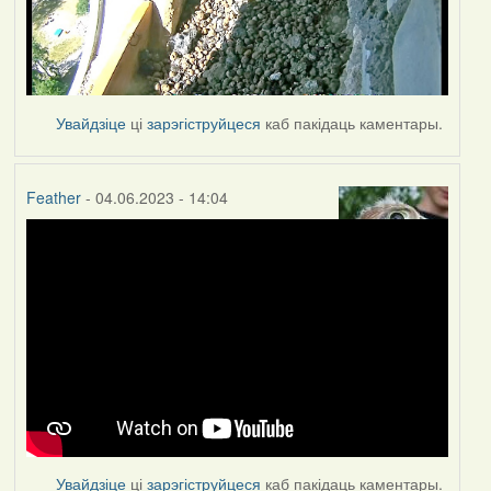
Увайдзіце
ці
зарэгіструйцеся
каб пакідаць каментары.
Feather
- 04.06.2023 - 14:04
Увайдзіце
ці
зарэгіструйцеся
каб пакідаць каментары.