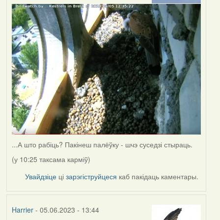
...А што рабіць? Пакінеш палёўку - шчэ суседзі стыраць.
(у 10:25 таксама карміў)
Увайдзіце
ці
зарэгіструйцеся
каб пакідаць каментары.
Harrier
- 05.06.2023 - 13:44