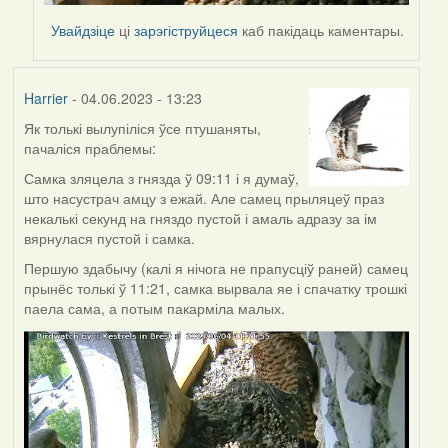
Увайдзіце
ці
зарэгіструйцеся
каб пакідаць каментары.
Harrier
- 04.06.2023 - 13:23
Як толькі вылупіліся ўсе птушаняты,
пачаліся праблемы:
Самка зляцела з гнязда ў 09:11 і я думаў,
што насустрач амцу з ежай. Але самец прыляцеў праз
некалькі секунд на гняздо пустой і амаль адразу за ім
вярнулася пустой і самка.
Першую здабычу (калі я нічога не прапусціў раней) самец
прынёс толькі ў 11:21, самка вырвала яе і спачатку трошкі
паела сама, а потым пакарміла малых.