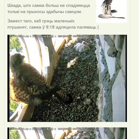
Шкада, што самка больш не спадзяецца
толькі на прыносы здабычы самцом.
Замест таго, каб грэць маленькіх
птушанят, самка ў 9:18 адляцела паляваць (