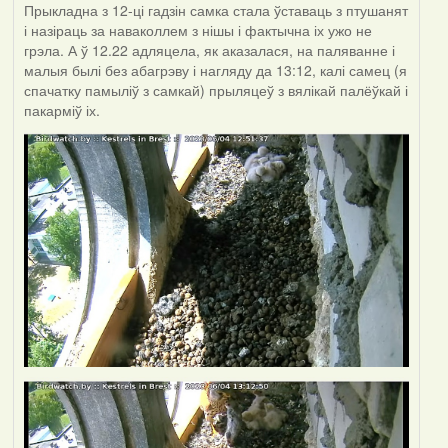
Прыкладна з 12-ці гадзін самка стала ўставаць з птушанят
і назіраць за наваколлем з нішы і фактычна іх ужо не
грэла. А ў 12.22 адляцела, як аказалася, на паляванне і
малыя былі без абагрэву і нагляду да 13:12, калі самец (я
спачатку памыліў з самкай) прыляцеў з вялікай палёўкай і
пакарміў іх.