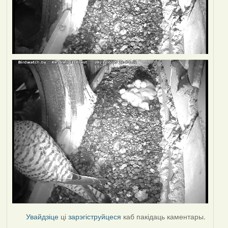
Увайдзіце
ці
зарэгіструйцеся
каб пакідаць каментары.