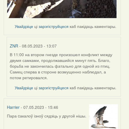
Увайдзіце
ці
зарэгіструйцеся
каб пакідаць каментары.
ZNR
- 08.05.2023 - 13:07
В 11:00 на втором гнезде произошел конфликт между
In
двумя самками, продолжавшийся минут пять. Благо,
reply
борьба не закончилась фатально для одной из птиц.
to
Самец сперва в стороне возмущенно наблюдал, а
by
потом ретировался.
Harrier
Увайдзіце
ці
зарэгіструйцеся
каб пакідаць каментары.
Harrier
- 07.05.2023 - 15:46
Пара cакалоў ізноў сядзіць у другой нішы.