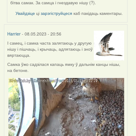
by
бітва самак. За самца і гнездавую нішу (?).
Feather
Увайдзіце
ці
зарэгіструйцеся
каб пакідаць каментары.
Harrier
- 08.05.2023 - 20:56
І самец, і самка часта залятаюць у другую
нішу і пішчаць, і крычаць, адлятаюць і зноў
вяртаюцца.
Самка ўжо садзілася капаць ямку ў дальнім канцы нішы,
на бетоне.