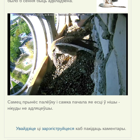
было б сёння быць адкладзена:
Самец прынёс палёўку і самка пачала яе есці ў нішы -
нікуды не адляцеўшы.
Увайдзіце
ці
зарэгіструйцеся
каб пакідаць каментары.