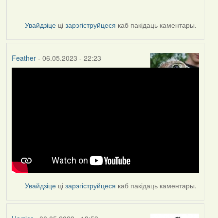
Увайдзіце
ці
зарэгіструйцеся
каб пакідаць каментары.
Feather
- 06.05.2023 - 22:23
Увайдзіце
ці
зарэгіструйцеся
каб пакідаць каментары.