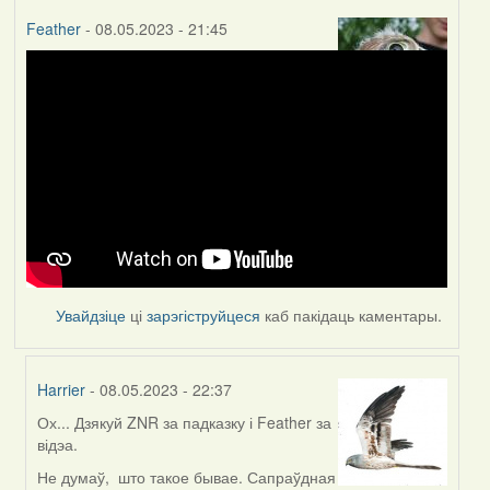
Feather
- 08.05.2023 - 21:45
Увайдзіце
ці
зарэгіструйцеся
каб пакідаць каментары.
Harrier
- 08.05.2023 - 22:37
Ох... Дзякуй ZNR за падказку і Feather за
In
відэа.
reply
to
Не думаў, што такое бывае. Сапраўдная