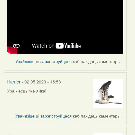
Увайдзіце
ці
зарэгіструйцеся
каб пакідаць каментары.
Harrier
- 02.05.2023 - 15:53
Ура - ёсць 4-е яйка!
Увайдзіце
ці
зарэгіструйцеся
каб пакідаць каментары.