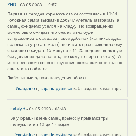
ZNR
- 03.05.2023 - 12:57
Первая за сегодня кормежка самки состоялась в 10:34.
Голодная самка выхватив добычу улетела завтракать, а
самец ожидаемо уселся на кладку. По возвращению,
можно было ожидать что она активно будет
выправаживать самца за новой добычей (как никак одна
полевка за утро это мало), но и в этот раз позволила ему
спокойно посидеть 15 минут и в 11:25 подойдя вплотную
без давления дала понять, что кому то пора на охоту) А
может за время своего отсутствия самка самостоятельно
еще что то поймала.
Любопытные однако поведения обоих)
Увайдзіце
ці
зарэгіструйцеся
каб пакідаць каментары.
nataly.d
- 04.05.2023 - 08:48
За ўчорашні дзень самец прыносіў прынамсі тры
In
палёўкі, гэта з 10 да 17 гадзін
reply
to
Увайдзіце
ці
зарэгіструйцеся
каб пакідаць каментары.