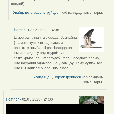
Harrier
средой)
Увайдзіце
ці
зарэгіструйцеся
каб пакідаць каментары.
Harrier
- 03.05.2023 - 14:05
Цяжка адназначна сказаць. Звычайна
In
ў самак птушак перад самым
reply
пачаткам інкубацыі развіваецца на
to
жываце адразу пад скурай густая
by
сетка крывяносных сасудаў - т.зв. наседная пляма,
ZNR
што наўрацці адбываецца ў самцоў. Таму хутчэй тое,
што Вы напісалі ў апошнім сказе.
Увайдзіце
ці
зарэгіструйцеся
каб пакідаць
каментары.
Feather
- 02.05.2023 - 21:36