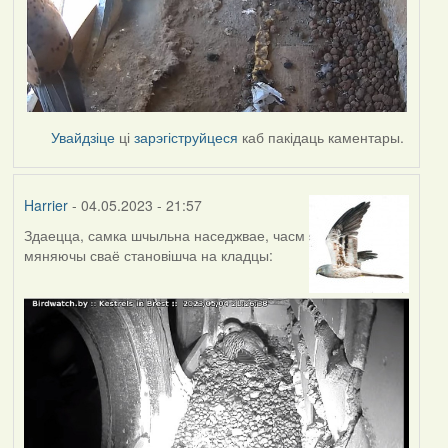
Увайдзіце
ці
зарэгіструйцеся
каб пакідаць каментары.
Harrier
- 04.05.2023 - 21:57
Здаецца, самка шчыльна наседжвае, часм
мяняючы сваё становішча на кладцы: