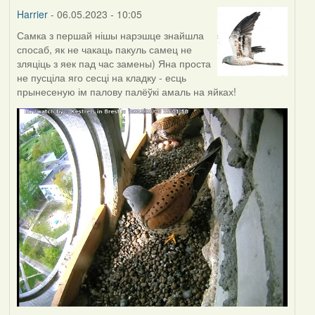
Harrier
- 06.05.2023 - 10:05
Самка з першай нішы нарэшце знайшла
спосаб, як не чакаць пакуль самец не
зляціць з яек пад час замены) Яна проста
не пусціла яго сесці на кладку - есць
прынесеную ім палову палёўкі амаль на яйках!