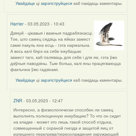
Увайдзіце
ці
зарэгіструйцеся
каб пакідаць каментары.
Harrier
- 03.05.2023 - 10:43
Дзякуй - цікавыя і важныя падрабязнасці.
In
Тое, што самец сядзіць на яйках замест
reply
самкі пакуль яна есць - гэта нармальна.
to
А вось калі бярэ на сябе інкубацыю
by
замест таго, каб паляваць для сябе і для яе, гэта ўжо
ZNR
дзіўныя паводзіны. Тым больш, калі яны працягваюцца
фактычна ўжо гадзінамі.
Увайдзіце
ці
зарэгіструйцеся
каб пакідаць каментары.
ZNR
- 03.05.2023 - 12:47
Интересно, а физиологически способен ли самец
In
выполнять полноценную инкубацию? То что он сидит
reply
на кладке - может это лишь такой способ отдыха,
to
совмещенный с охраной гнезда и защитой яиц от
by
излишнего перегрева/переохлаждения окружающей