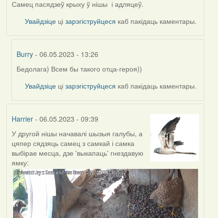
Самец пасядзеў крыху ў нішы і адляцеў.
Увайдзіце
ці
зарэгіструйцеся
каб пакідаць каментары.
Burry
- 06.05.2023 - 13:26
Бедолага) Всем бы такого отца-героя))
In
reply
Увайдзіце
ці
зарэгіструйцеся
каб пакідаць каментары.
to
by
Harrier
Harrier
- 06.05.2023 - 09:39
У другой нішы начавалі шызыя галубы, а
цяпер сядзяць самец з самкай і самка
выбірае месца, дзе 'выкапаць' гнездавую
ямку: