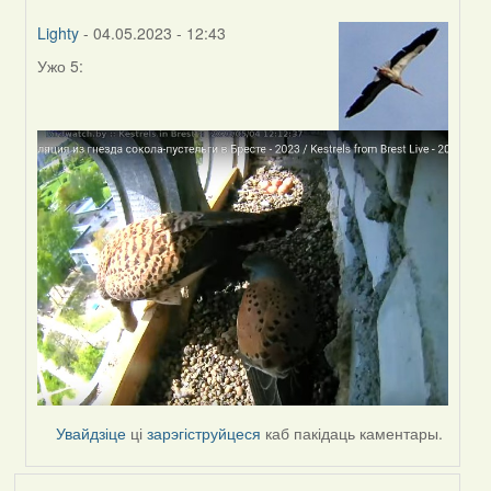
Lighty
- 04.05.2023 - 12:43
Ужо 5:
In
reply
to
by
Harrier
Увайдзіце
ці
зарэгіструйцеся
каб пакідаць каментары.