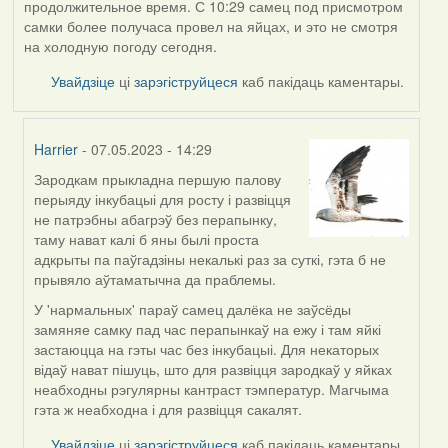
продолжительное время. С 10:29 самец под присмотром
самки более получаса провел на яйцах, и это не смотря
на холодную погоду сегодня.
Увайдзіце
ці
зарэгіструйцеся
каб пакідаць каментары.
Harrier
- 07.05.2023 - 14:29
Зародкам прыкладна першую палову
In
перыяду інкубацыі для росту і развіцця
reply
не патрэбны абагрэў без перапынку,
to
таму нават калі б яны былі проста
by
адкрыты па паўгадзіны некалькі раз за суткі, гэта б не
ZNR
прывяло аўтаматычна да праблемы.
У 'нармальных' параў самец далёка не заўсёды
замяняе самку пад час перапынкаў на ежу і там яйкі
застаюцца на гэты час без інкубацыі. Для некаторых
відаў нават пішуць, што для развіцця зародкаў у яйках
неабходны рэгулярны кантраст тэмператур. Магчыма
гэта ж неабходна і для развіцця сакалят.
Увайдзіце
ці
зарэгіструйцеся
каб пакідаць каментары.