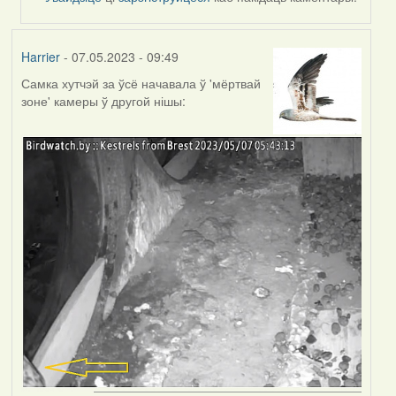
Harrier
- 07.05.2023 - 09:49
Самка хутчэй за ўсё начавала ў 'мёртвай
зоне' камеры ў другой нішы: