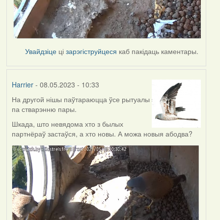
Увайдзіце
ці
зарэгіструйцеся
каб пакідаць каментары.
Harrier
- 08.05.2023 - 10:33
На другой нішы паўтараюцца ўсе рытуалы
па стварэнню пары.
Шкада, што невядома хто з былых
партнёраў застаўся, а хто новы. А можа новыя абодва?