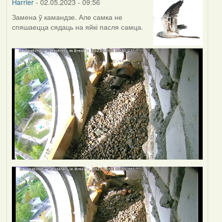
Harrier
- 02.05.2023 - 09:56
Замена ў камандзе. Але самка не
спяшаецца сядаць на яйкі пасля самца.