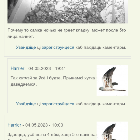
Почему то самка ночью не греет кладку, может после 5го
яйца начнет.
Увайдзіце
ці
зарэгіструйцеся
каб пакідаць каментары.
Harrier
- 04.05.2023 - 19:41
Так хутчэй за ўсё і будзе. Прынамсі хутка
In
даведаемся.
reply
to
by
Увайдзіце
ці
зарэгіструйцеся
каб пакідаць каментары.
ZNR
Harrier
- 04.05.2023 - 10:03
Здаецца, усё яшчэ 4 яйкі, хаця 5-е павінна