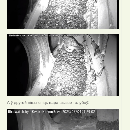
А ў другой нішы спіць пара шызых галубоў: