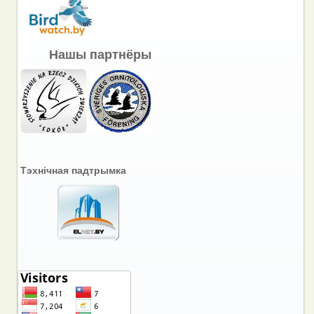
Нашы партнёры
Тэхнічная падтрымка