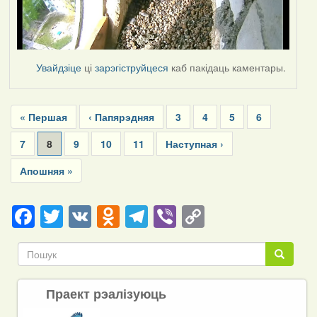
Увайдзіце
ці
зарэгіструйцеся
каб пакідаць каментары.
Pagination
First
« Першая
Previous
‹ Папярэдняя
Page
3
Page
4
Page
5
Page
6
page
page
Page
7
Current
8
Page
9
Page
10
Page
11
Next
Наступная ›
page
page
Last
Апошняя »
page
Facebook
Twitter
VK
Odnoklassniki
Telegram
Viber
Copy
Link
Пошук
Пошук
Праект рэалізуюць