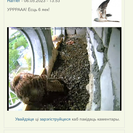
Harrier
- 06.05.2023 - 13:53
УРРРААА! Ёсць 6 яек!
Увайдзіце
ці
зарэгіструйцеся
каб пакідаць каментары.