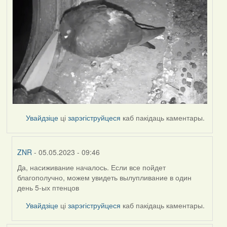
Увайдзіце
ці
зарэгіструйцеся
каб пакідаць каментары.
ZNR
- 05.05.2023 - 09:46
Да, насиживание началось. Если все пойдет
In
благополучно, можем увидеть вылупливание в один
reply
день 5-ых птенцов
to
by
Увайдзіце
ці
зарэгіструйцеся
каб пакідаць каментары.
Harrier