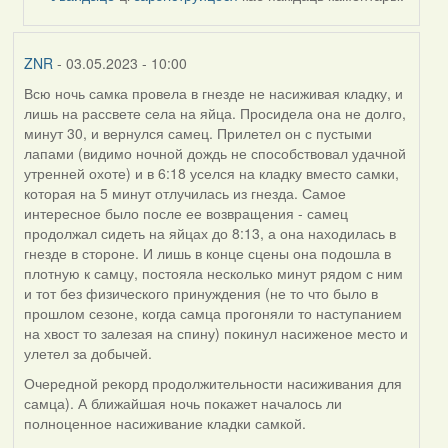
by
ZNR
ZNR
- 03.05.2023 - 10:00
Всю ночь самка провела в гнезде не насиживая кладку, и
лишь на рассвете села на яйца. Просидела она не долго,
минут 30, и вернулся самец. Прилетел он с пустыми
лапами (видимо ночной дождь не способствовал удачной
утренней охоте) и в 6:18 уселся на кладку вместо самки,
которая на 5 минут отлучилась из гнезда. Самое
интересное было после ее возвращения - самец
продолжал сидеть на яйцах до 8:13, а она находилась в
гнезде в стороне. И лишь в конце сцены она подошла в
плотную к самцу, постояла несколько минут рядом с ним
и тот без физического принуждения (не то что было в
прошлом сезоне, когда самца прогоняли то наступанием
на хвост то залезая на спину) покинул насиженое место и
улетел за добычей.
Очередной рекорд продолжительности насиживания для
самца). А ближайшая ночь покажет началось ли
полноценное насиживание кладки самкой.