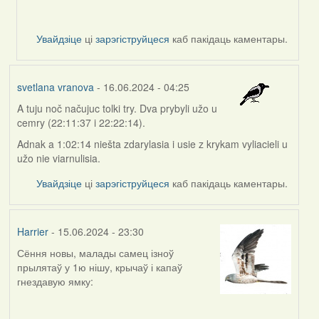
vranova
Увайдзіце
ці
зарэгіструйцеся
каб пакідаць каментары.
svetlana vranova
- 16.06.2024 - 04:25
A tuju noč načujuc tolki try. Dva prybyli užo u
cemry (22:11:37 i 22:22:14).
Adnak a 1:02:14 niešta zdarylasia i usie z krykam vyliacieli u
užo nie viarnulisia.
Увайдзіце
ці
зарэгіструйцеся
каб пакідаць каментары.
Harrier
- 15.06.2024 - 23:30
Сёння новы, малады самец ізноў
прылятаў у 1ю нішу, крычаў і капаў
гнездавую ямку: