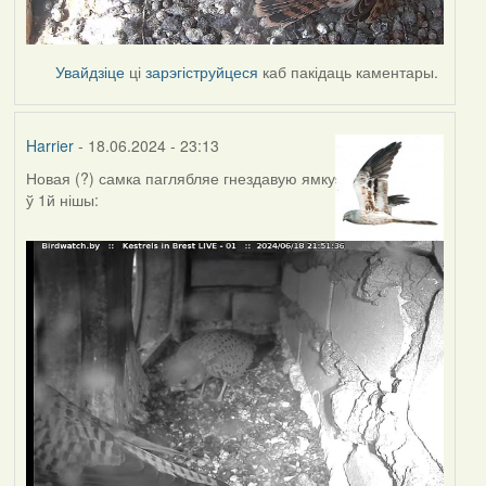
Увайдзіце
ці
зарэгіструйцеся
каб пакідаць каментары.
Harrier
- 18.06.2024 - 23:13
Новая (?) самка паглябляе гнездавую ямку
ў 1й нішы: