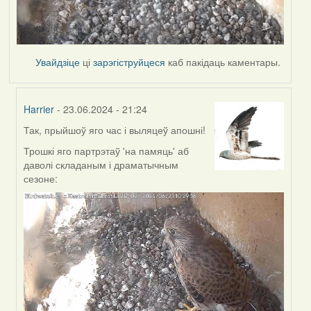
Увайдзіце
ці
зарэгіструйцеся
каб пакідаць каментары.
Harrier
- 23.06.2024 - 21:24
Так, прыйшоў яго час і выляцеў апошні!
In
reply
Трошкі яго партрэтаў 'на памяць' аб
to
даволі складаным і драматычным
by
сезоне:
divinbel