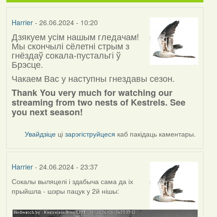
Harrier
- 26.06.2024 - 10:20
Дзякуем усім нашым гледачам!
Мы скончылі сёлетні стрым з
гнёздаў сокала-пустальгі ў
Брэсце.
Чакаем Вас у наступны гнездавы сезон.
Thank You very much for watching our
streaming from two nests of Kestrels. See
you next season!
Увайдзіце
ці
зарэгіструйцеся
каб пакідаць каментары.
Harrier
- 24.06.2024 - 23:37
Сокалы выляцелі і здабыча сама да іх
прыйшла - шэры пацук у 2й нішы: