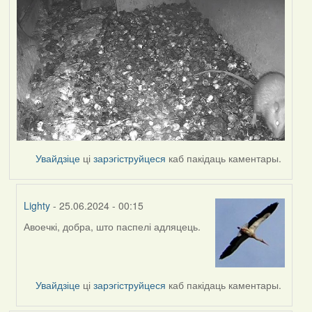
Увайдзіце
ці
зарэгіструйцеся
каб пакідаць каментары.
Lighty
- 25.06.2024 - 00:15
Авоечкі, добра, што паспелі адляцець.
In
reply
to
by
Увайдзіце
ці
зарэгіструйцеся
каб пакідаць каментары.
Harrier