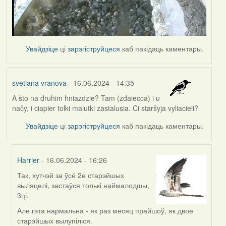
Увайдзіце
ці
зарэгіструйцеся
каб пакідаць каментары.
svetlana vranova
- 16.06.2024 - 14:35
A što na druhim hniazdzie? Tam (zdaiecca) i u
načy, i ciapier tolki malutki zastalusia. Ci staršyja vyliacieli?
Увайдзіце
ці
зарэгіструйцеся
каб пакідаць каментары.
Harrier
- 16.06.2024 - 16:26
Так, хутчэй за ўсё 2е старэйшых
In
выляцелі, застаўся толькі наймалодшы,
reply
3ці.
to
by
Але гэта нармальна - як раз месяц прайшоў, як двое
svetlana
старэйшых вылупіліся.