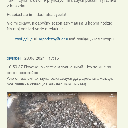
z hniazdau.
Pospiechau im i douhaha žyccia!
Vielmi cikavy, nieabyčny sezon atrymausia u hetym hodzie.
Na moj pohliad varty atrykulu! :-)
Увайдзіце
ці
зарэгіструйцеся
каб пакідаць каментары.
divinbel
- 23.06.2024 - 17:15
16 59 37 Похоже, вылетел младшенький. Что-то мне за
него неспокойно.
Але ён вельмi актыуна рыхтавауся да дарослага жыцця.
Усё павiнна скласцiся найлепшым чынам)