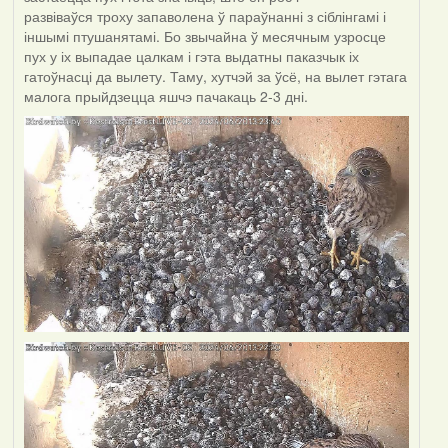
развіваўся троху запаволена ў параўнанні з сіблінгамі і
іншымі птушанятамі. Бо звычайна ў месячным узросце
пух у іх выпадае цалкам і гэта выдатны паказчык іх
гатоўнасці да вылету. Таму, хутчэй за ўсё, на вылет гэтага
малога прыйдзецца яшчэ пачакаць 2-3 дні.