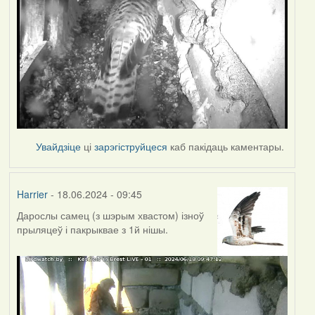
Увайдзіце
ці
зарэгіструйцеся
каб пакідаць каментары.
Harrier
- 18.06.2024 - 09:45
Дарослы самец (з шэрым хвастом) ізноў
прыляцеў і пакрыквае з 1й нішы.