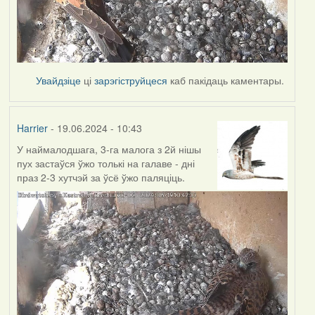
Увайдзіце
ці
зарэгіструйцеся
каб пакідаць каментары.
Harrier
- 19.06.2024 - 10:43
У наймалодшага, 3-га малога з 2й нішы
пух застаўся ўжо толькі на галаве - дні
праз 2-3 хутчэй за ўсё ўжо паляціць.