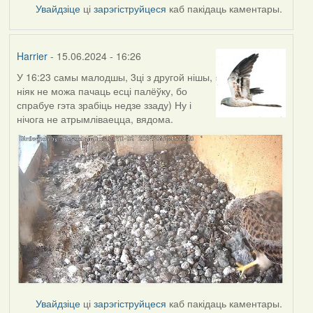
Увайдзіце
ці
зарэгіструйцеся
каб пакідаць каментары.
Harrier
- 15.06.2024 - 16:26
У 16:23 самы малодшы, 3ці з другой нішы,
ніяк не можа пачаць есці палёўку, бо
спрабуе гэта зрабіць недзе ззаду) Ну і
нічога не атрымліваецца, вядома.
Увайдзіце
ці
зарэгіструйцеся
каб пакідаць каментары.