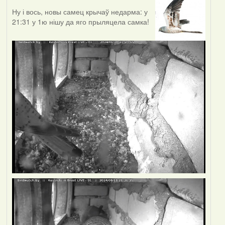
Ну і вось, новы самец крычаў недарма: у
21:31 у 1ю нішу да яго прыляцела самка!