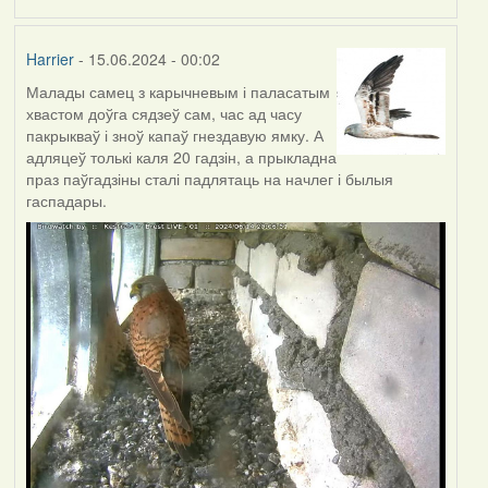
Harrier
- 15.06.2024 - 00:02
Малады самец з карычневым і паласатым
хвастом доўга сядзеў сам, час ад часу
пакрыкваў і зноў капаў гнездавую ямку. А
адляцеў толькі каля 20 гадзін, а прыкладна
праз паўгадзіны сталі падлятаць на начлег і былыя
гаспадары.