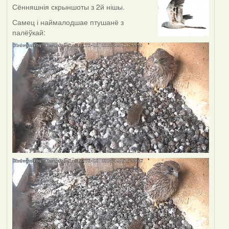
Сённяшнія скрыншоты з 2й нішы.
Самец і наймалодшае птушанё з
палёўкай: