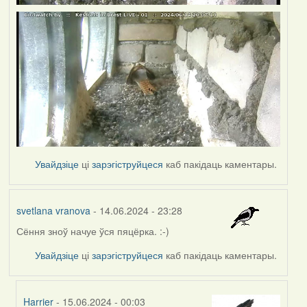
Увайдзіце
ці
зарэгіструйцеся
каб пакідаць каментары.
svetlana vranova
- 14.06.2024 - 23:28
Сёння зноў начуе ўся пяцёрка. :-)
Увайдзіце
ці
зарэгіструйцеся
каб пакідаць каментары.
Harrier
- 15.06.2024 - 00:03