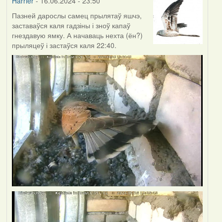
Harrier
- 16.06.2024 - 23:50
Пазней дарослы самец прылятаў яшчэ,
заставаўся каля гадзіны і зноў капаў
гнездавую ямку. А начаваць нехта (ён?)
прыляцеў і застаўся каля 22:40.