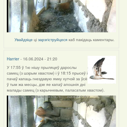
Увайдзіце
ці
зарэгіструйцеся
каб пакідаць каментары.
Harrier
- 16.06.2024 - 21:20
У 17:55 ў 1ю нішу прыляцеў дарослы
самец (з шэрым хвастом) і ў 18:15 прысеў і
пачаў капаць гнездавую ямку хутчэй за ўсё
ў тым жа месцы, дзе яе капаў апошнія дні
малады самец (з карычневым, паласатым хвастом).