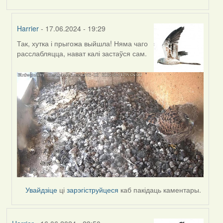
Harrier
- 17.06.2024 - 19:29
Так, хутка і прыгожа выйшла! Няма чаго
In
расслабляцца, нават калі застаўся сам.
reply
to
by
SaMANdaS
Увайдзіце
ці
зарэгіструйцеся
каб пакідаць каментары.