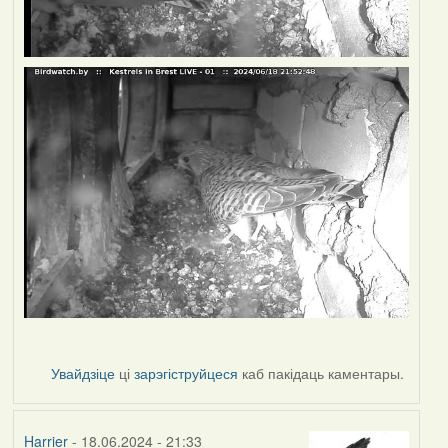
Увайдзіце
ці
зарэгіструйцеся
каб пакідаць каментары.
Harrier
- 18.06.2024 - 21:33