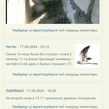
Увайдзіце
ці
зарэгіструйцеся
каб пакідаць каментары.
Harrier
- 17.06.2024 - 23:12
Сёння 1я ніша была без птушак і толькі ў
пачатку 11-га ўначы прыляцеў начаваць і
застаўся ў ёй адзін з былых птушанят (?).
Увайдзіце
ці
зарэгіструйцеся
каб пакідаць каментары.
SaMANdaS
- 17.06.2024 - 16:30
На второй нише в 13.11 произошло дерзкое похищение
Увайдзіце
ці
зарэгіструйцеся
каб пакідаць каментары.