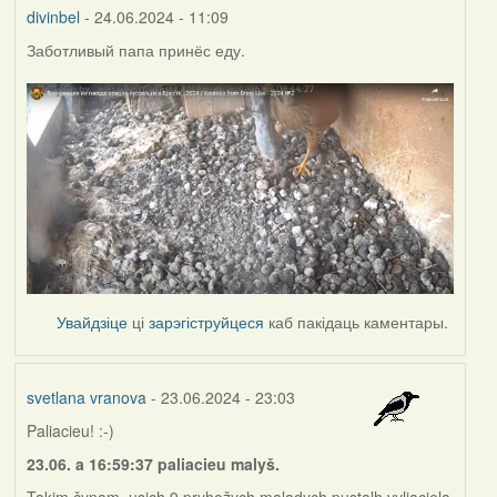
divinbel
- 24.06.2024 - 11:09
Заботливый папа принёс еду.
Увайдзіце
ці
зарэгіструйцеся
каб пакідаць каментары.
svetlana vranova
- 23.06.2024 - 23:03
Paliacieu! :-)
23.06. a 16:59:37 paliacieu malyš.
Takim čynam, usich 9 pryhožych maladych pustalh vyliaciela