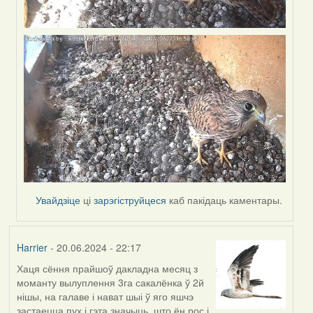
Увайдзіце
ці
зарэгіструйцеся
каб пакідаць каментары.
Harrier
- 20.06.2024 - 22:17
Хаця сёння прайшоў дакладна месяц з
моманту вылуплення 3га сакалёнка ў 2й
нішы, на галаве і нават шыі ў яго яшчэ
застаецца пух і гэта значыць, што ён рос і