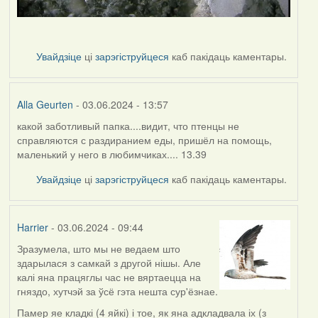
Увайдзіце
ці
зарэгіструйцеся
каб пакідаць каментары.
Alla Geurten
- 03.06.2024 - 13:57
какой заботливый папка....видит, что птенцы не
справляются с раздиранием еды, пришёл на помощь,
маленький у него в любимчиках.... 13.39
Увайдзіце
ці
зарэгіструйцеся
каб пакідаць каментары.
Harrier
- 03.06.2024 - 09:44
Зразумела, што мы не ведаем што
здарылася з самкай з другой нішы. Але
калі яна працяглы час не вяртаецца на
гняздо, хутчэй за ўсё гэта нешта сур'ёзнае.
Памер яе кладкі (4 яйкі) і тое, як яна адкладвала іх (з