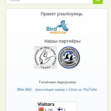
Праект рэалізуюць
Нашы партнёры
Тэхнічная падтрымка
(Max Bel) - тpансляция камер с Linux на YouTube