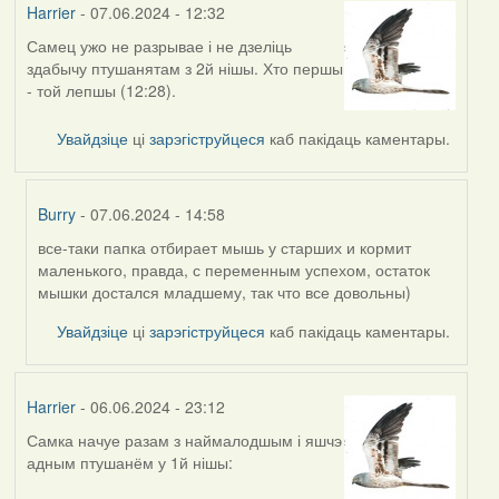
Harrier
- 07.06.2024 - 12:32
Самец ужо не разрывае і не дзеліць
здабычу птушанятам з 2й нішы. Хто першы
- той лепшы (12:28).
Увайдзіце
ці
зарэгіструйцеся
каб пакідаць каментары.
Burry
- 07.06.2024 - 14:58
все-таки папка отбирает мышь у старших и кормит
In
маленького, правда, с переменным успехом, остаток
reply
мышки достался младшему, так что все довольны)
to
by
Увайдзіце
ці
зарэгіструйцеся
каб пакідаць каментары.
Harrier
Harrier
- 06.06.2024 - 23:12
Самка начуе разам з наймалодшым і яшчэ
адным птушанём у 1й нішы: