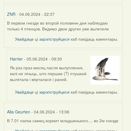
ZNR
- 04.06.2024 - 22:37
В первом гнезде во второй половине дня наблюдаю
только 4 птенцов. Видимо двое других уже вылетели
Увайдзіце
ці
зарэгіструйцеся
каб пакідаць каментары.
Harrier
- 05.06.2024 - 09:30
Як раз праз месяц пасля вылуплення,
In
калі не лічыць, што першае (?) птушанё
reply
вылятала і вярталася і раней.
to
by
Увайдзіце
ці
зарэгіструйцеся
каб пакідаць каментары.
ZNR
Alla Geurten
- 04.06.2024 - 13:06
В 7.01 папка самец кормит младшенького.... во 2м гнезде
Увайдзіце
ці
зарэгіструйцеся
каб пакідаць каментары.