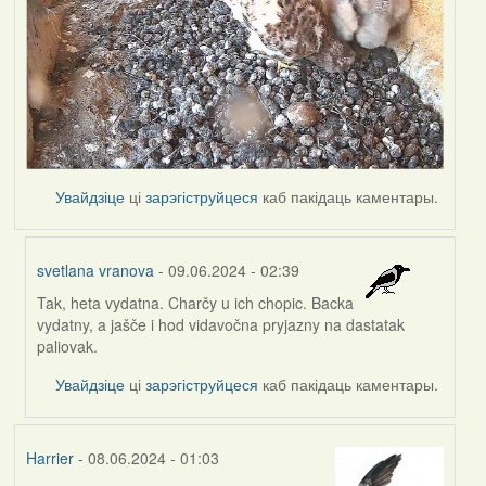
Увайдзіце
ці
зарэгіструйцеся
каб пакідаць каментары.
svetlana vranova
- 09.06.2024 - 02:39
Tak, heta vydatna. Charčy u ich chopic. Backa
In
vydatny, a jašče i hod vidavočna pryjazny na dastatak
reply
paliovak.
to
by
Увайдзіце
ці
зарэгіструйцеся
каб пакідаць каментары.
Harrier
Harrier
- 08.06.2024 - 01:03