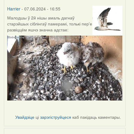
Harrier
- 07.06.2024 - 16:55
Малодшы ў 2й нішы амаль дагнаў
старэйшых сіблінгаў памерамі, толькі пер'е
развіццём яшчэ значна адстае:
Увайдзіце
ці
зарэгіструйцеся
каб пакідаць каментары.