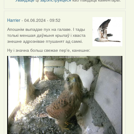
Harrier
- 04.06.2024 - 09:52
Апошнім выпадае пух на галаве. І тады
толькі меншая даўжыня крылаў і хваста
знешне адрознівае птушанят ад самкі.
Ну і значна больш свежае пер'е, канешне: