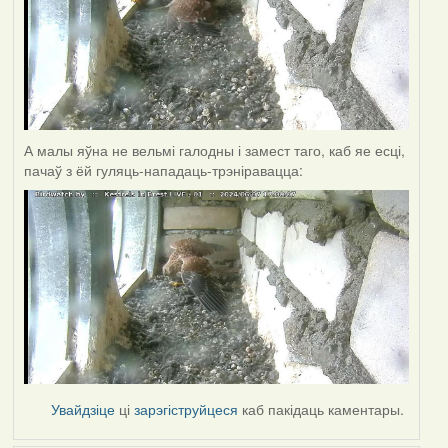
А малы яўна не вельмі галодны і замест таго, каб яе есці,
пачаў з ёй гуляць-нападаць-трэніравацца:
Увайдзіце
ці
зарэгіструйцеся
каб пакідаць каментары.