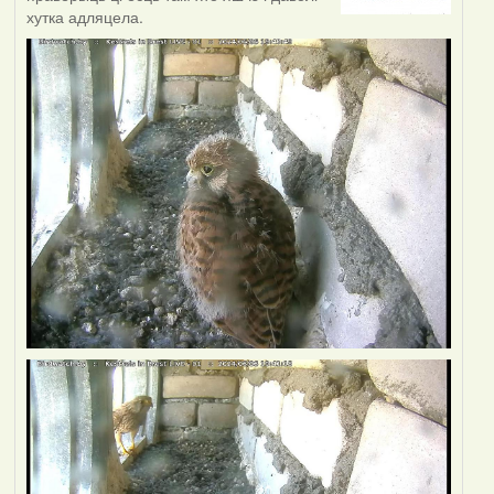
хутка адляцела.