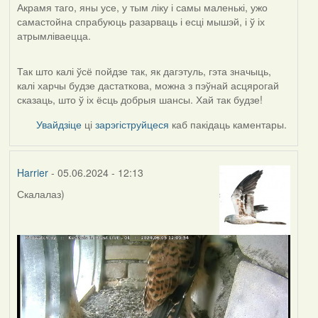
Акрамя таго, яны усе, у тым ліку і самы маленькі, ужо
самастойна спрабуюць разарваць і есці мышэй, і ў іх
атрымліваецца.
Так што калі ўсё пойдзе так, як дагэтуль, гэта значыць,
калі харчы будзе дастаткова, можна з пэўнай асцярогай
сказаць, што ў іх ёсць добрыя шансы. Хай так будзе!
Увайдзіце
ці
зарэгіструйцеся
каб пакідаць каментары.
Harrier
- 05.06.2024 - 12:13
Скалалаз)