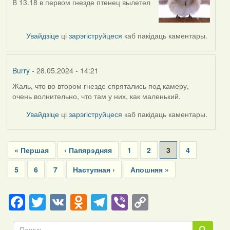
В 13.18 в первом гнезде птенец вылетел
Увайдзіце
ці
зарэгіструйцеся
каб пакідаць каментары.
Burry
- 28.05.2024 - 14:21
Жаль, что во втором гнезде спрятались под камеру,
очень волнительно, что там у них, как маленький.
Увайдзіце
ці
зарэгіструйцеся
каб пакідаць каментары.
Pagination
First
« Першая
Previous
‹ Папярэдняя
Page
1
Page
2
Current
3
Page
4
page
page
page
Page
5
Page
6
Page
7
Next
Наступная ›
Last
Апошняя »
page
page
Facebook
Twitter
VK
Odnoklassniki
Telegram
Viber
Copy
Link
Пошук
Пошук