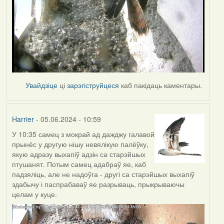
Увайдзіце
ці
зарэгіструйцеся
каб пакідаць каментары.
Harrier
- 05.06.2024 - 10:59
У 10:35 самец з мокрай ад дажджу галавой
прынёс у другую нішу невялікую палёўку,
якую адразу выхапіў адзін са старэйшых
птушанят. Потым самец адабраў яе, каб
падзяліць, але не надоўга - другі са старэйшых выхапіў
здабычу і паспрабаваў яе разрываць, прыкрываючы
целам у куце.