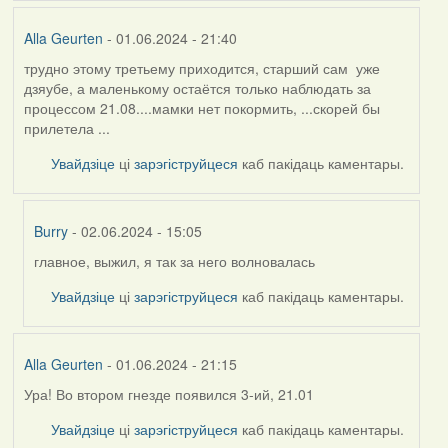
Alla Geurten
- 01.06.2024 - 21:40
трудно этому третьему приходится, старший сам уже
дзяубе, а маленькому остаётся только наблюдать за
процессом 21.08....мамки нет покормить, ...скорей бы
прилетела ...
Увайдзіце
ці
зарэгіструйцеся
каб пакідаць каментары.
Burry
- 02.06.2024 - 15:05
главное, выжил, я так за него волновалась
In
reply
Увайдзіце
ці
зарэгіструйцеся
каб пакідаць каментары.
to
by
Alla
Alla Geurten
- 01.06.2024 - 21:15
Geurten
Ура! Во втором гнезде появился 3-ий, 21.01
Увайдзіце
ці
зарэгіструйцеся
каб пакідаць каментары.