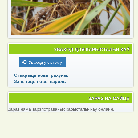
УВАХОД ДЛЯ КАРЫСТАЛЬНІКАЎ
Уваход у сістэму
Стварыць новы рахунак
Запытаць новы пароль
ЗАРАЗ НА САЙЦЕ
Зараз няма зарэгістраваных карыстальнікаў онлайн.