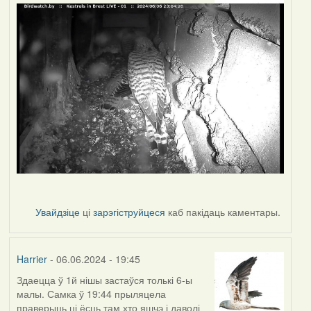
Увайдзіце
ці
зарэгіструйцеся
каб пакідаць каментары.
Harrier
- 06.06.2024 - 19:45
Здаецца ў 1й нішы застаўся толькі 6-ы
малы. Самка ў 19:44 прыляцела
праверыць ці ёсць там хто яшчэ і даволі