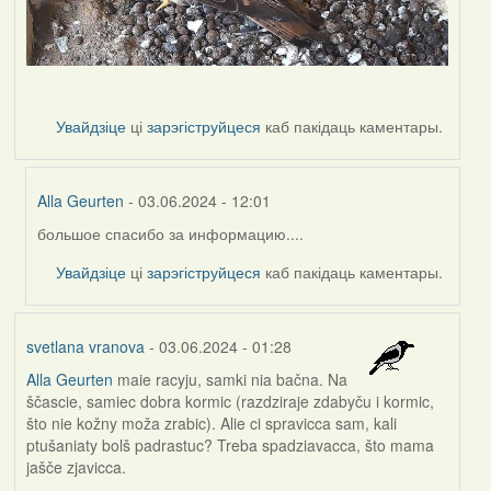
Увайдзіце
ці
зарэгіструйцеся
каб пакідаць каментары.
Alla Geurten
- 03.06.2024 - 12:01
большое спасибо за информацию....
In
reply
Увайдзіце
ці
зарэгіструйцеся
каб пакідаць каментары.
to
by
Harrier
svetlana vranova
- 03.06.2024 - 01:28
Alla Geurten
maie racyju, samki nia bačna. Na
ščascie, samiec dobra kormic (razdziraje zdabyču i kormic,
što nie kožny moža zrabic). Alie ci spravicca sam, kali
ptušaniaty bolš padrastuc? Treba spadziavacca, što mama
jašče zjavicca.