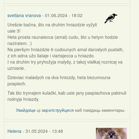
svetlana vranova
- 01.06.2024 - 18:02
Urešcie bačna, što na druhim hniazdzie vyžyli
usie 3!
Heta prosta raunaiecca (amal) cudu, što u hetym hodzie
naziraiem. :)
Na pieršym hniazdzie 6 cudounych amal daroslych pustalh,
z ich adna užo liataje i viartajecca u hniazdo.
I na druhim try pryhožyja malyšy, z takoj vialikaj roznicaj va
uzroscie.
Dzieviac maladych na dva hniozdy, heta bezumouna
pospiech.
Tak što trymajem kulački, kab usie jany paspiachova pakinuli
rodnyja hniazdy.
Увайдзіце
ці
зарэгіструйцеся
каб пакідаць каментары.
Helena
- 31.05.2024 - 13:48