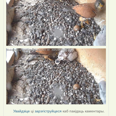
Увайдзіце
ці
зарэгіструйцеся
каб пакідаць каментары.