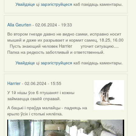
Увайдзіце
ці
зарэгіструйцеся
каб пакідаць каментары.
Alla Geurten
- 02.06.2024 - 19:33
Во втором гнезде давно не видно самки, исправно носит
мышей и даже их разрывает и кормит самец, 18.25, 16.00
Пусть знающий человек Harrier уточит ситуацию....
Папка на редкость заботливый и ответственный.
Увайдзіце
ці
зарэгіструйцеся
каб пакідаць каментары.
Harrier
- 02.06.2024 - 15:55
У 1й нішы ўсе 6 птушанят і кожны
займаецца сваёй справай.
А бацькі і праўда малайцы - падняць на
крыло ўсіх і столькі нялёгка.