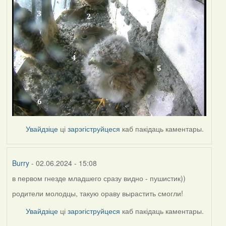
Увайдзіце
ці
зарэгіструйцеся
каб пакідаць каментары.
Burry
- 02.06.2024 - 15:08
в первом гнезде младшего сразу видно - пушистик))
родители молодцы, такую ораву вырастить смогли!
Увайдзіце
ці
зарэгіструйцеся
каб пакідаць каментары.