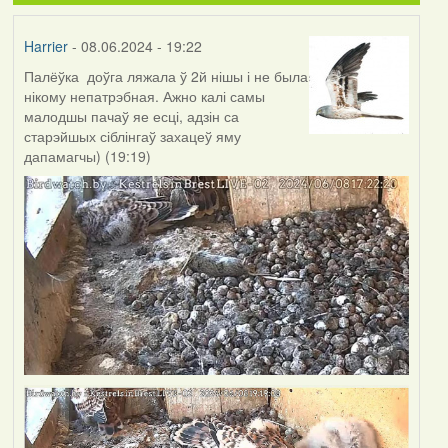
Harrier
- 08.06.2024 - 19:22
Палёўка доўга ляжала ў 2й нішы і не была
нікому непатрэбная. Ажно калі самы
малодшы пачаў яе есці, адзін са
старэйшых сіблінгаў захацеў яму
дапамагчы) (19:19)