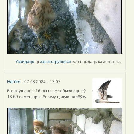
Увайдзіце
ці
зарэгіструйцеся
каб пакідаць каментары.
Harrier
- 07.06.2024 - 17:07
6-е птушанё з 1й нішы не забываюць і ў
16:59 самец прынёс яму цэлую палёўку.