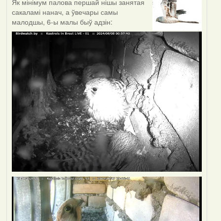
Як мінімум палова першай нішы занятая
сакаламі нанач, а ўвечары самы
малодшы, 6-ы малы быў адзін: