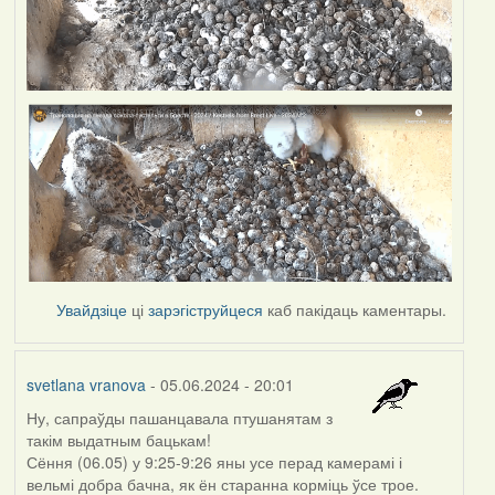
Увайдзіце
ці
зарэгіструйцеся
каб пакідаць каментары.
svetlana vranova
- 05.06.2024 - 20:01
Ну, сапраўды пашанцавала птушанятам з
такім выдатным бацькам!
Сёння (06.05) у 9:25-9:26 яны усе перад камерамі і
вельмі добра бачна, як ён старанна корміць ўсе трое.