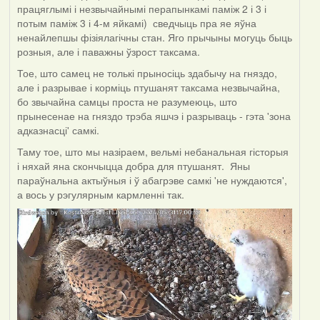
працяглымі і незвычайнымі перапынкамі паміж 2 і 3 і
потым паміж 3 і 4-м яйкамі) сведчыць пра яе яўна
ненайлепшы фізіялагічны стан. Яго прычыны могуць быць
розныя, але і паважны ўзрост таксама.
Тое, што самец не толькі прыносіць здабычу на гняздо,
але і разрывае і корміць птушанят таксама незвычайна,
бо звычайна самцы проста не разумеюць, што
прынесенае на гняздо трэба яшчэ і разрываць - гэта 'зона
адказнасці' самкі.
Таму тое, што мы назіраем, вельмі небанальная гісторыя
і няхай яна скончыцца добра для птушанят. Яны
параўнальна актыўныя і ў абагрэве самкі 'не нуждаются',
а вось у рэгулярным кармленні так.