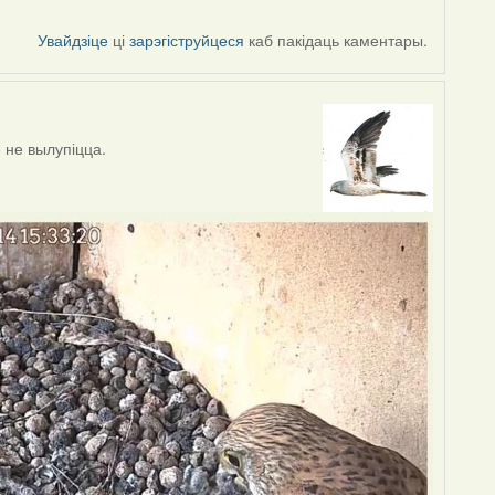
Увайдзіце
ці
зарэгіструйцеся
каб пакідаць каментары.
е не вылупіцца.