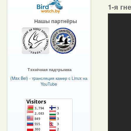
1-я гн
Нашы партнёры
Тэхнічная падтрымка
(Max Bel) - тpансляция камер с Linux на
YouTube