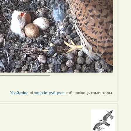
Увайдзіце
ці
зарэгіструйцеся
каб пакідаць каментары.