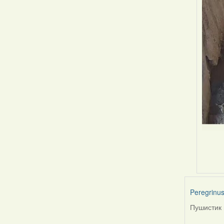
Peregrinu
Пушистик