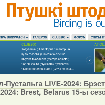
ПРА BIRDWATCH
ГАЛЕРЭЯ
CLUB200
ФОРУМ
СПІСЫ П
CLUB200
АПОШ
Хадулачнік (Himantopus himantopus)
Кулік-гразевік (Limicola falcinellus…
Шчурка-пчалаедка (Merops apiaster)
Чапля-кваква (Nycticorax nycticorax)
Чырвонаваллёвы гагач (Gavia stellata…
-Пустальга LIVE-2024: Брэст,
2024: Brest, Belarus 15-ы сезо