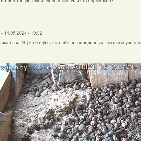
 втором гнезде такой слабенький. Или это нормально?
- 14.05.2024 - 19:32
армальна. Я ўжо баяўся, што яйкі незаплодненыя і ніхто з іх увогул