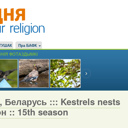
ТУШАК
Пра БАФК
НІЯ ФОТАЗДЫМКІ
 Беларусь ::: Kestrels nests
н :: 15th season