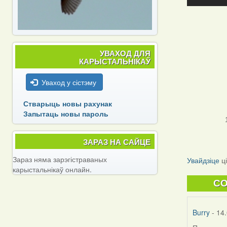
УВАХОД ДЛЯ
КАРЫСТАЛЬНІКАЎ
Уваход у сістэму
Стварыць новы рахунак
Запытаць новы пароль
ЗАРАЗ НА САЙЦЕ
Зараз няма зарэгістраваных
Увайдзіце
ц
карыстальнікаў онлайн.
C
Burry
- 14.