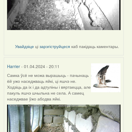
Увайдзіце
ці
зарэгіструйцеся
каб пакідаць каментары.
Harrier
- 01.04.2024 - 20:11
Самка ўсё не можа вырашыць - пачынаць
ёй ужо наседжваць яйкі, ці яшчэ не.
Ходзіць да іх і да адтуліны і вяртаецца, але
пакуль яшчэ шчыльна не села. А самец
наседжвае ўжо абодва яйкі.