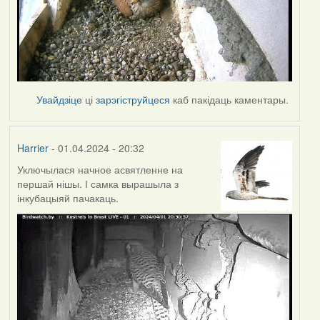
Увайдзіце
ці
зарэгіструйцеся
каб пакідаць каментары.
Harrier
- 01.04.2024 - 20:32
Уключылася начное асвятленне на
першай нішы. І самка вырашыла з
інкубацыяй пачакаць.