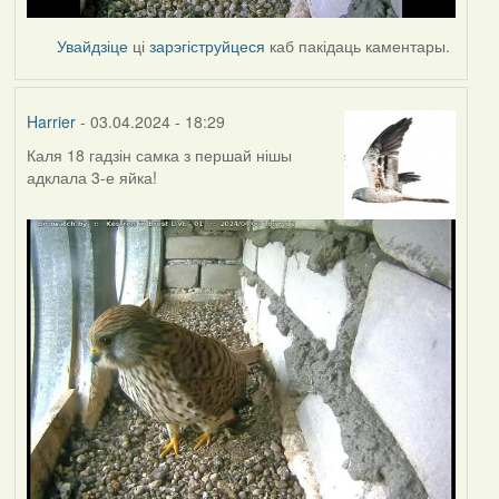
Увайдзіце
ці
зарэгіструйцеся
каб пакідаць каментары.
Harrier
- 03.04.2024 - 18:29
Каля 18 гадзін самка з першай нішы
адклала 3-е яйка!