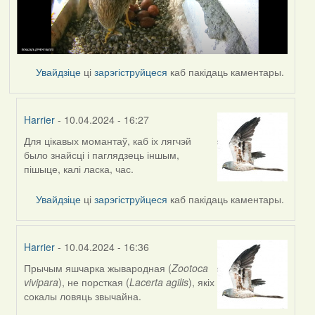
Увайдзіце
ці
зарэгіструйцеся
каб пакідаць каментары.
Harrier
- 10.04.2024 - 16:27
Для цікавых момантаў, каб іх лягчэй
In
было знайсці і паглядзець іншым,
reply
пішыце, калі ласка, час.
to
by
Увайдзіце
ці
зарэгіструйцеся
каб пакідаць каментары.
SaMANdaS
Harrier
- 10.04.2024 - 16:36
Прычым яшчарка жывародная (
Zootoca
In
vivipara
), не порсткая (
Lacerta agilis
), якіх
reply
сокалы ловяць звычайна.
to