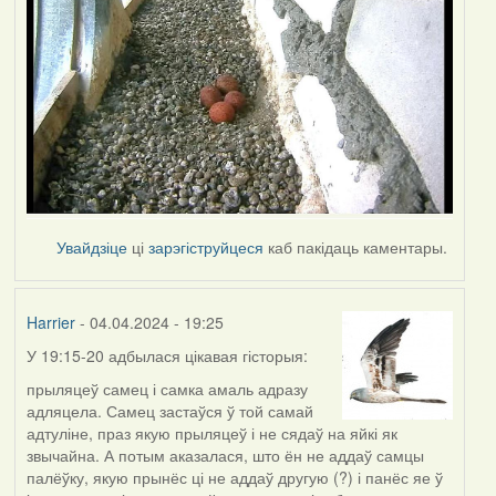
Увайдзіце
ці
зарэгіструйцеся
каб пакідаць каментары.
Harrier
- 04.04.2024 - 19:25
У 19:15-20 адбылася цікавая гісторыя:
прыляцеў самец і самка амаль адразу
адляцела. Самец застаўся ў той самай
адтуліне, праз якую прыляцеў і не сядаў на яйкі як
звычайна. А потым аказалася, што ён не аддаў самцы
палёўку, якую прынёс ці не аддаў другую (?) і панёс яе ў