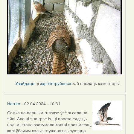
Увайдзіце
ці
зарэгіструйцеся
каб пакідаць каментары.
Harrier
- 02.04.2024 - 10:31
Самка на першым гняздзе ўсё ж села на
яйкі. Але ці яна грэе іх, ці проста сядзіць
над імі стане зразумела толькі праз месяц,
калі ўбачым колькі птушанят вылупяцца