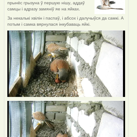
прынёс грызуна ў першую нішу, аддаў
самцы і адразу замяніў яе на яйках.
За некалькі хвілін і паспаў, і абсох і далучыўся да самкі. А
потым і самка вярнулася інкубаваць яйкі.