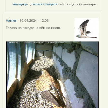
by
Увайдзіце
ці
зарэгіструйцеся
каб пакідаць каментары.
SaMANdaS
Harrier
- 10.04.2024 - 12:06
Горача на гняздзе, а яйкі не кінеш.