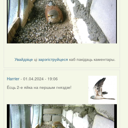
Увайдзіце
ці
зарэгіструйцеся
каб пакідаць каментары.
Harrier
- 01.04.2024 - 19:06
Ёсць 2-е яйка на першым гняздзе!