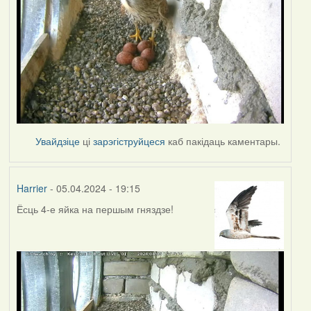
Увайдзіце
ці
зарэгіструйцеся
каб пакідаць каментары.
Harrier
- 05.04.2024 - 19:15
Ёсць 4-е яйка на першым гняздзе!