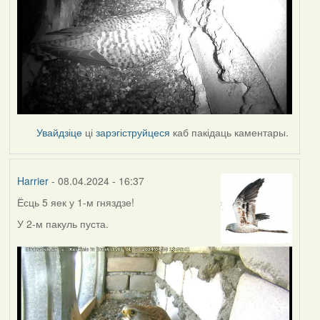
Увайдзіце
ці
зарэгіструйцеся
каб пакідаць каментары.
Harrier
- 08.04.2024 - 16:37
Ёсць 5 яек у 1-м гняздзе!
У 2-м пакуль пуста.