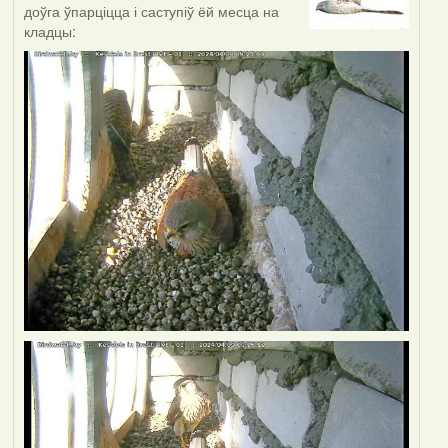
доўга ўпарціцца і саступіў ёй месца на
кладцы: