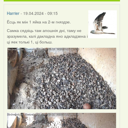
Harrier
- 19.04.2024 - 09:15
Ёсць як мін 1 яйка на 2-м гняздзе.
Самка сядзіць там апошнія дні, таму не
зразумела, калі дакладна яно адкладзена і
ці яек толькі 1, ці больш.