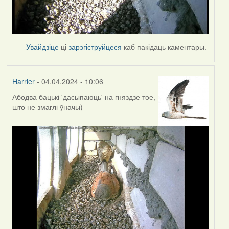
Увайдзіце
ці
зарэгіструйцеся
каб пакідаць каментары.
Harrier
- 04.04.2024 - 10:06
Абодва бацькі 'дасыпаюць' на гняздзе тое,
што не змаглі ўначы)