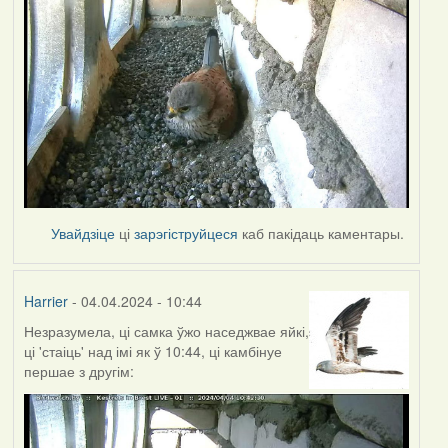
Увайдзіце
ці
зарэгіструйцеся
каб пакідаць каментары.
Harrier
- 04.04.2024 - 10:44
Незразумела, ці самка ўжо наседжвае яйкі,
ці 'стаіць' над імі як ў 10:44, ці камбінуе
першае з другім: