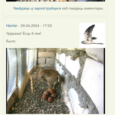
Увайдзіце
ці
зарэгіструйцеся
каб пакідаць каментары.
Harrier
- 09.04.2024 - 17:03
Урррааа! Ёсць 6 яек!
Было: