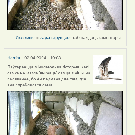
Увайдзіце
ці
зарэгіструйцеся
каб пакідаць каментары.
Harrier
- 02.04.2024 - 10:03
Паўтараецца мінулагодняя гісторыя, калі
самка не магла 'выгнаць' самца з нішы на
паляванне, бо ён падмяняў яе там, дзе
яна спраўлялася сама.