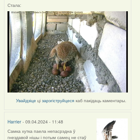
Стала:
Увайдзіце
ці
зарэгіструйцеся
каб пакідаць каментары.
Harrier
- 09.04.2024 - 11:48
Самка хутка паела непасрэдна ў
гнездавой нішы і потым самец не стаў