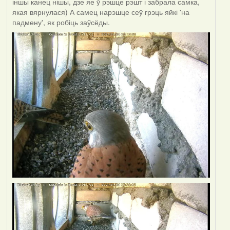
іншы канец нішы, дзе яе ў рэшце рэшт і забрала самка,
якая вярнулася) А самец нарэшце сеў грэць яйкі 'на
падмену', як робіць заўсёды.