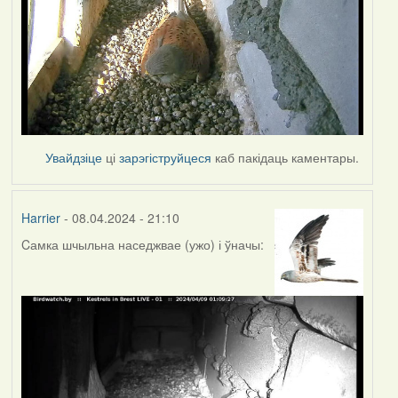
Увайдзіце
ці
зарэгіструйцеся
каб пакідаць каментары.
Harrier
- 08.04.2024 - 21:10
Cамка шчыльна наседжвае (ужо) і ўначы: