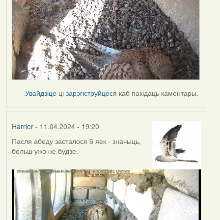
Увайдзіце
ці
зарэгіструйцеся
каб пакідаць каментары.
Harrier
- 11.04.2024 - 19:20
Пасля абеду засталося 6 яек - значыць,
больш ужо не будзе.