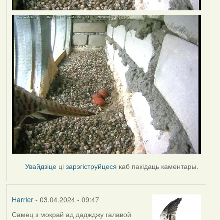
Увайдзіце
ці
зарэгіструйцеся
каб пакідаць каментары.
Harrier
- 03.04.2024 - 09:47
Самец з мокрай ад даджджу галавой