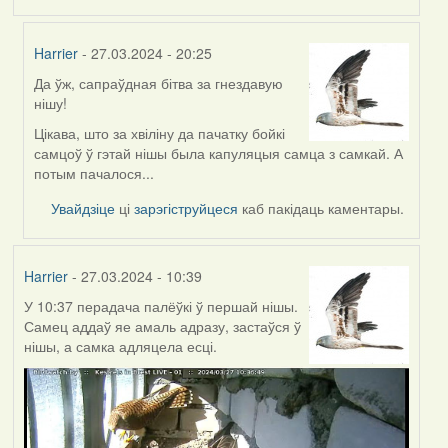
Harrier
- 27.03.2024 - 20:25
Да ўж, сапраўдная бітва за гнездавую
In
нішу!
reply
to
Цікава, што за хвіліну да пачатку бойкі
by
самцоў ў гэтай нішы была капуляцыя самца з самкай. А
Feather
потым пачалося...
Увайдзіце
ці
зарэгіструйцеся
каб пакідаць каментары.
Harrier
- 27.03.2024 - 10:39
У 10:37 перадача палёўкі ў першай нішы.
Самец аддаў яе амаль адразу, застаўся ў
нішы, а самка адляцела есці.