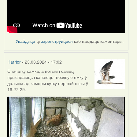
Увайдзіце
ці
зарэгіструйцеся
каб пакідаць каментары.
Harrier
- 23.03.2024 - 17:02
Спачатку самка, а потым і самец
прысядаюць і капаюць гнездвую ямку ў
дальнім ад камеры кутку першай нішы ў
16:27-29: