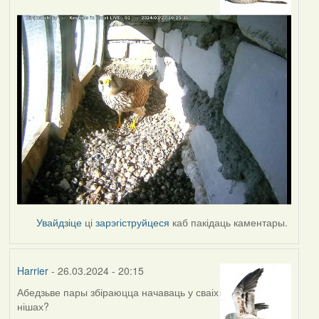
Увайдзіце
ці
зарэгіструйцеся
каб пакідаць каментары.
Harrier
- 26.03.2024 - 20:15
Абедзьве пары збіраюцца начаваць у сваіх
нішах?