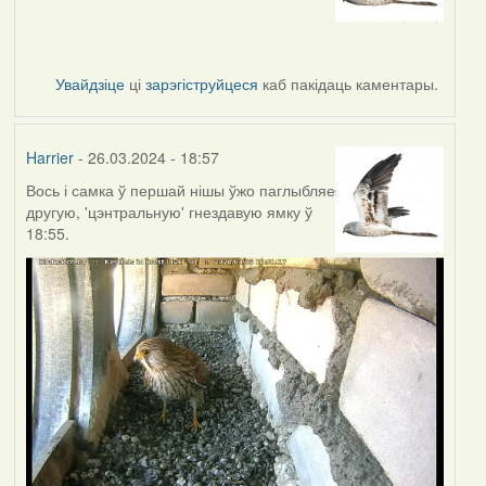
Увайдзіце
ці
зарэгіструйцеся
каб пакідаць каментары.
Harrier
- 26.03.2024 - 18:57
Вось і самка ў першай нішы ўжо паглыбляе
другую, 'цэнтральную' гнездавую ямку ў
18:55.