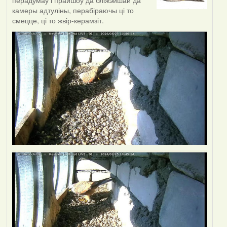
перадумаў і прайшоў да бліжэйшай да
камеры адтуліны, перабіраючы ці то
смецце, ці то жвір-керамзіт.