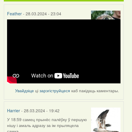
Feather
- 28.03.2024 - 23:04
Увайдзіце
ці
зарэгіструйцеся
каб пакідаць каментары.
Harrier
- 28.03.2024 - 19:42
У 18:59 самец прынёс палёўку ў першую
нішу і амаль адразу за ім прыляцела
самка.