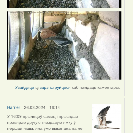
Увайдзіце
ці
зарэгіструйцеся
каб пакідаць каментары.
Harrier
- 26.03.2024 - 16:14
У 16:09 прыляцеў самец і прысядае-
правярае другую гнездавую ямку ў
першай нішы, яна ўжо выкапана па яе