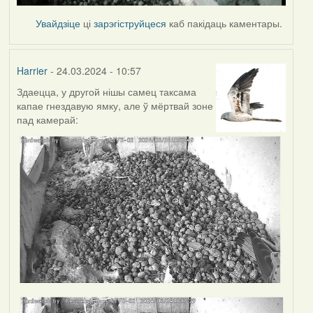
Увайдзіце
ці
зарэгіструйцеся
каб пакідаць каментары.
Harrier
- 24.03.2024 - 10:57
Здаецца, у другой нішы самец таксама
капае гнездавую ямку, але ў мёртвай зоне
пад камерай: