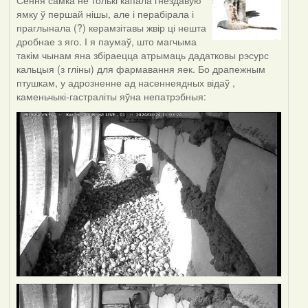
Сёння самка не толькі капала гнездавую
ямку ў першай нішы, але і перабірала і
праглынала (?) керамзітавы жвір ці нешта
дробнае з яго. І я паумаў, што магчыма
такім чынам яна збіраецца атрымаць дадатковы рэсурс
кальцыя (з гліны) для фармавання яек. Бо драпежным
птушкам, у адрозненне ад насеннеядных відаў ,
каменьчыкі-гастраліты яўна непатрэбныя: