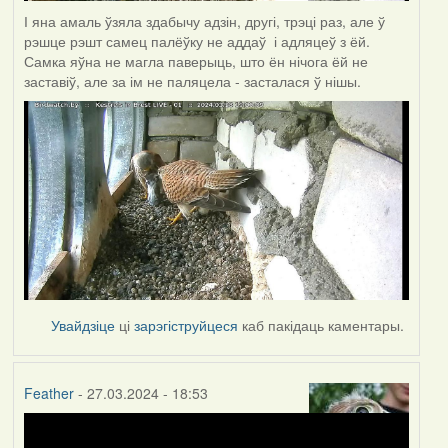
І яна амаль ўзяла здабычу адзін, другі, трэці раз, але ў
рэшце рэшт самец палёўку не аддаў і адляцеў з ёй.
Самка яўна не магла паверыць, што ён нічога ёй не
заставіў, але за ім не паляцела - засталася ў нішы.
Увайдзіце
ці
зарэгіструйцеся
каб пакідаць каментары.
Feather
- 27.03.2024 - 18:53