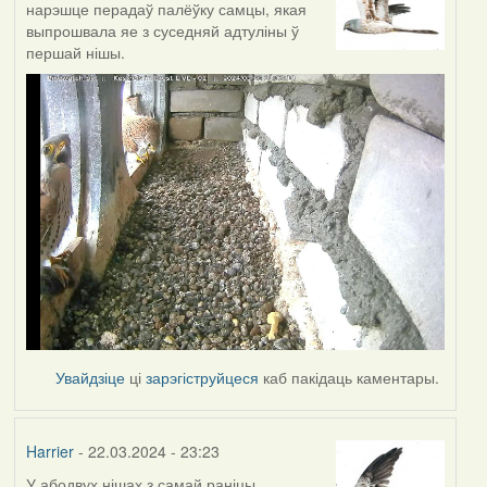
нарэшце перадаў палёўку самцы, якая
выпрошвала яе з суседняй адтуліны ў
першай нішы.
Увайдзіце
ці
зарэгіструйцеся
каб пакідаць каментары.
Harrier
- 22.03.2024 - 23:23
У абодвух нішах з самай раніцы