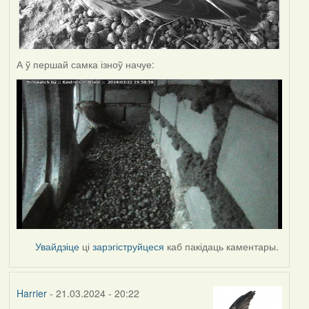
А ў першай самка ізноў начуе:
Увайдзіце
ці
зарэгіструйцеся
каб пакідаць каментары.
Harrier
- 21.03.2024 - 20:22