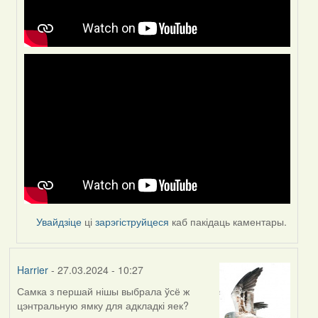
Увайдзіце
ці
зарэгіструйцеся
каб пакідаць каментары.
Harrier
- 27.03.2024 - 10:27
Самка з першай нішы выбрала ўсё ж
цэнтральную ямку для адкладкі яек?