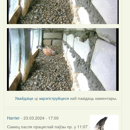
Увайдзіце
ці
зарэгіструйцеся
каб пакідаць каментары.
Harrier
- 23.03.2024 - 17:00
Самец пасля працяглай паўзы пр. у 11:07