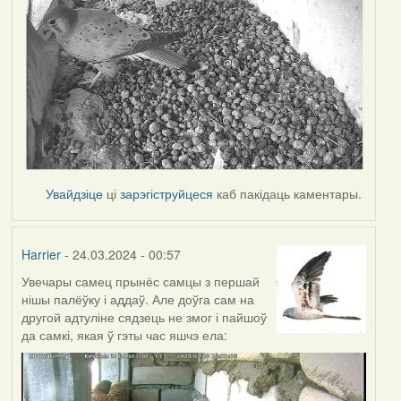
Увайдзіце
ці
зарэгіструйцеся
каб пакідаць каментары.
Harrier
- 24.03.2024 - 00:57
Увечары самец прынёс самцы з першай
нішы палёўку і аддаў. Але доўга сам на
другой адтуліне сядзець не змог і пайшоў
да самкі, якая ў гэты час яшчэ ела: