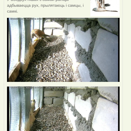
адбываецца рух, прылятаюць і самцы, і
самкі.