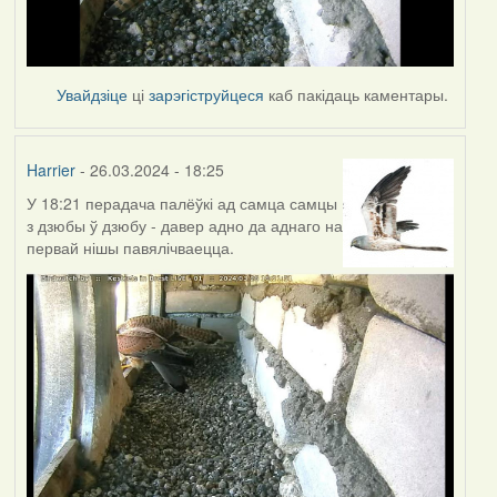
Увайдзіце
ці
зарэгіструйцеся
каб пакідаць каментары.
Harrier
- 26.03.2024 - 18:25
У 18:21 перадача палёўкі ад самца самцы
з дзюбы ў дзюбу - давер адно да аднаго на
первай нішы павялічваецца.