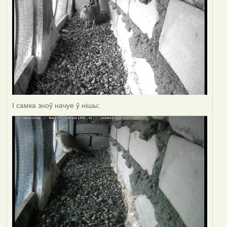
І самка зноў начуе ў нішы: