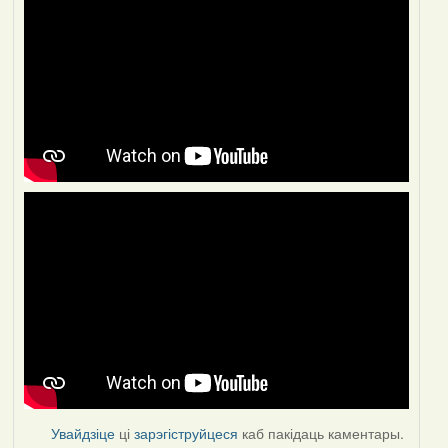
Увайдзіце
ці
зарэгіструйцеся
каб пакідаць каментары.