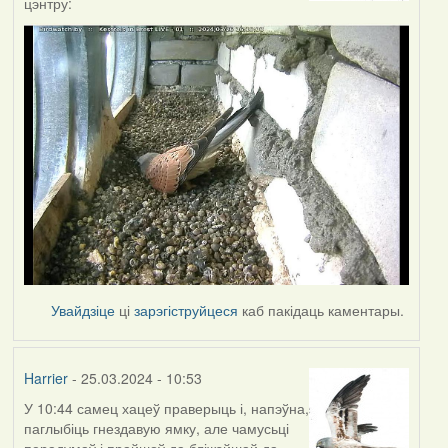
цэнтру:
Увайдзіце
ці
зарэгіструйцеся
каб пакідаць каментары.
Harrier
- 25.03.2024 - 10:53
У 10:44 самец хацеў праверыць і, напэўна,
паглыбіць гнездавую ямку, але чамусьці