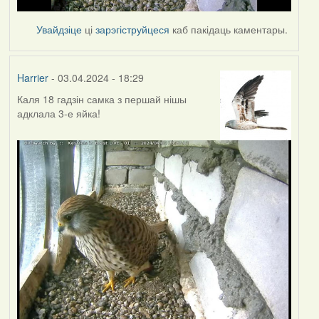
Увайдзіце
ці
зарэгіструйцеся
каб пакідаць каментары.
Harrier
- 03.04.2024 - 18:29
Каля 18 гадзін самка з першай нішы
адклала 3-е яйка!