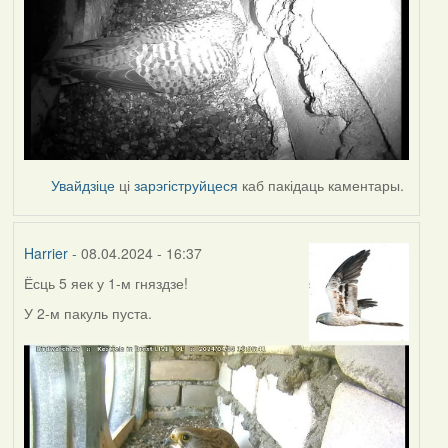
Увайдзіце
ці
зарэгіструйцеся
каб пакідаць каментары.
Harrier
- 08.04.2024 - 16:37
Ёсць 5 яек у 1-м гняздзе!
У 2-м пакуль пуста.