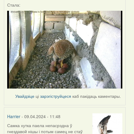
Стала:
Увайдзіце
ці
зарэгіструйцеся
каб пакідаць каментары.
Harrier
- 09.04.2024 - 11:48
Самка хутка паела непасрэдна ў
гнездавой нішы і потым самец не стаў