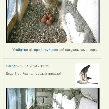
Увайдзіце
ці
зарэгіструйцеся
каб пакідаць каментары.
Harrier
- 05.04.2024 - 19:15
Ёсць 4-е яйка на першым гняздзе!