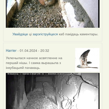
Увайдзіце
ці
зарэгіструйцеся
каб пакідаць каментары.
Harrier
- 01.04.2024 - 20:32
Уключылася начное асвятленне на
першай нішы. І самка вырашыла з
інкубацыяй пачакаць.