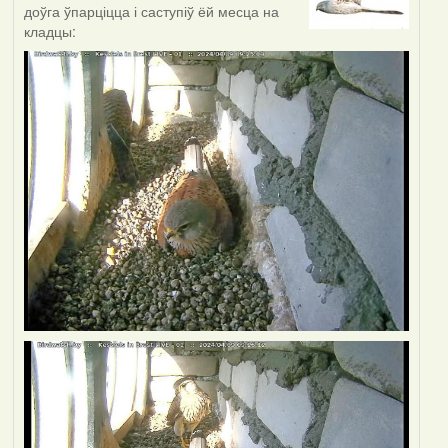
доўга ўпарціцца і саступіў ёй месца на
кладцы: