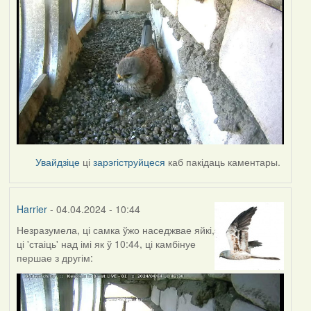
Увайдзіце
ці
зарэгіструйцеся
каб пакідаць каментары.
Harrier
- 04.04.2024 - 10:44
Незразумела, ці самка ўжо наседжвае яйкі,
ці 'стаіць' над імі як ў 10:44, ці камбінуе
першае з другім: