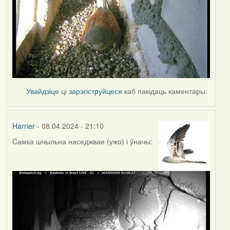
Увайдзіце
ці
зарэгіструйцеся
каб пакідаць каментары.
Harrier
- 08.04.2024 - 21:10
Cамка шчыльна наседжвае (ужо) і ўначы: