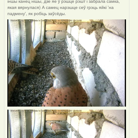
іншы канец нішы, дзе яе ў рэшце рэшт і забрала самка,
якая вярнулася) А самец нарэшце сеў грэць яйкі 'на
падмену', як робіць заўсёды.