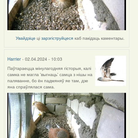
Увайдзіце
ці
зарэгіструйцеся
каб пакідаць каментары.
Harrier
- 02.04.2024 - 10:03
Паўтараецца мінулагодняя гісторыя, калі
самка не магла 'выгнаць' самца з нішы на
паляванне, бо ён падмяняў яе там, дзе
яна спраўлялася сама.