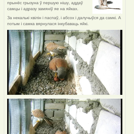
прынёс грызуна ў першую нішу, аддаў
самцы і адразу замяніў яе на яйках.
За некалькі хвілін і паспаў, і абсох і далучыўся да самкі. А
потым і самка вярнулася інкубаваць яйкі.