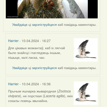
Увайдзіце
ці
зарэгіструйцеся
каб пакідаць каментары.
Harrier
- 10.04.2024 - 16:27
Для цікавых момантаў, каб іх лягчэй
In
было знайсці і паглядзець іншым,
reply
пішыце, калі ласка, час.
to
by
Увайдзіце
ці
зарэгіструйцеся
каб пакідаць каментары.
SaMANdaS
Harrier
- 10.04.2024 - 16:36
Прычым яшчарка жывародная (
Zootoca
In
vivipara
), не порсткая (
Lacerta agilis
), якіх
reply
сокалы ловяць звычайна.
to