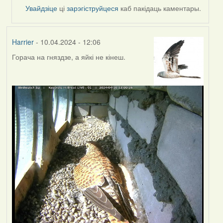
by
Увайдзіце
ці
зарэгіструйцеся
каб пакідаць каментары.
SaMANdaS
Harrier
- 10.04.2024 - 12:06
Горача на гняздзе, а яйкі не кінеш.