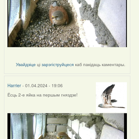
Увайдзіце
ці
зарэгіструйцеся
каб пакідаць каментары.
Harrier
- 01.04.2024 - 19:06
Ёсць 2-е яйка на першым гняздзе!