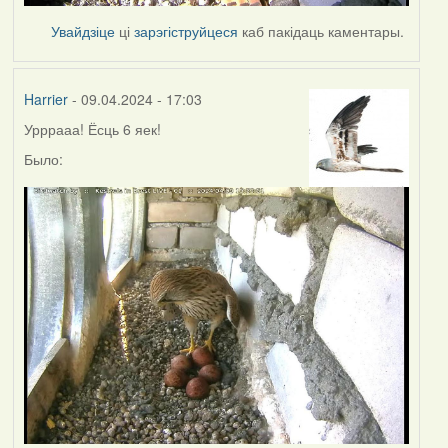
Увайдзіце
ці
зарэгіструйцеся
каб пакідаць каментары.
Harrier
- 09.04.2024 - 17:03
Урррааа! Ёсць 6 яек!
Было: