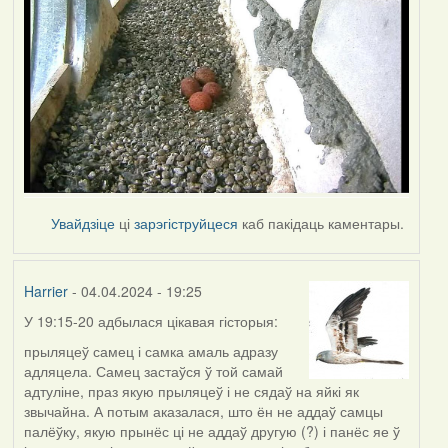
Увайдзіце
ці
зарэгіструйцеся
каб пакідаць каментары.
Harrier
- 04.04.2024 - 19:25
У 19:15-20 адбылася цікавая гісторыя:
прыляцеў самец і самка амаль адразу
адляцела. Самец застаўся ў той самай
адтуліне, праз якую прыляцеў і не сядаў на яйкі як
звычайна. А потым аказалася, што ён не аддаў самцы
палёўку, якую прынёс ці не аддаў другую (?) і панёс яе ў