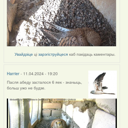
Увайдзіце
ці
зарэгіструйцеся
каб пакідаць каментары.
Harrier
- 11.04.2024 - 19:20
Пасля абеду засталося 6 яек - значыць,
больш ужо не будзе.