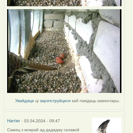
Увайдзіце
ці
зарэгіструйцеся
каб пакідаць каментары.
Harrier
- 03.04.2024 - 09:47
Самец з мокрай ад даджджу галавой