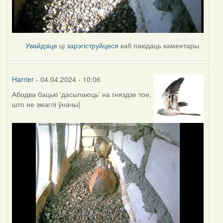
Увайдзіце
ці
зарэгіструйцеся
каб пакідаць каментары.
Harrier
- 04.04.2024 - 10:06
Абодва бацькі 'дасыпаюць' на гняздзе тое,
што не змаглі ўначы)