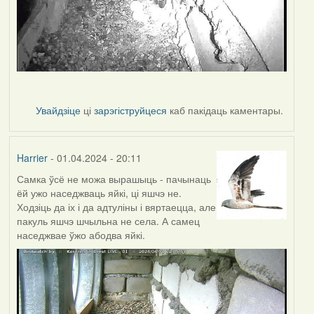
Увайдзіце
ці
зарэгіструйцеся
каб пакідаць каментары.
Harrier
- 01.04.2024 - 20:11
Самка ўсё не можа вырашыць - пачынаць
ёй ужо наседжваць яйкі, ці яшчэ не.
Ходзіць да іх і да адтуліны і вяртаецца, але
пакуль яшчэ шчыльна не села. А самец
наседжвае ўжо абодва яйкі.