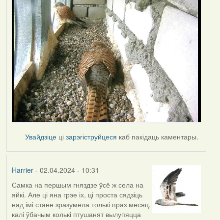
Увайдзіце
ці
зарэгіструйцеся
каб пакідаць каментары.
Harrier
- 02.04.2024 - 10:31
Самка на першым гняздзе ўсё ж села на
яйкі. Але ці яна грэе іх, ці проста сядзіць
над імі стане зразумела толькі праз месяц,
калі ўбачым колькі птушанят вылупяцца