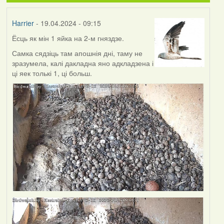
Harrier
- 19.04.2024 - 09:15
Ёсць як мін 1 яйка на 2-м гняздзе.
Самка сядзіць там апошнія дні, таму не
зразумела, калі дакладна яно адкладзена і
ці яек толькі 1, ці больш.