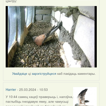
цэнтру:
Увайдзіце
ці
зарэгіструйцеся
каб пакідаць каментары.
Harrier
- 25.03.2024 - 10:53
У 10:44 самец хацеў праверыць і, напэўна,
паглыбіць гнездавую ямку, але чамусьці