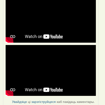
Увайдзіце
ці
зарэгіструйцеся
каб пакідаць каментары.