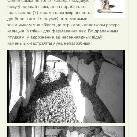
Сёння самка не толькі капала гнездавую
ямку ў першай нішы, але і перабірала і
праглынала (?) керамзітавы жвір ці нешта
дробнае з яго. І я паумаў, што магчыма
такім чынам яна збіраецца атрымаць дадатковы рэсурс
кальцыя (з гліны) для фармавання яек. Бо драпежным
птушкам, у адрозненне ад насеннеядных відаў ,
каменьчыкі-гастраліты яўна непатрэбныя: