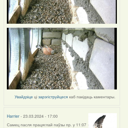
Увайдзіце
ці
зарэгіструйцеся
каб пакідаць каментары.
Harrier
- 23.03.2024 - 17:00
Самец пасля працяглай паўзы пр. у 11:07