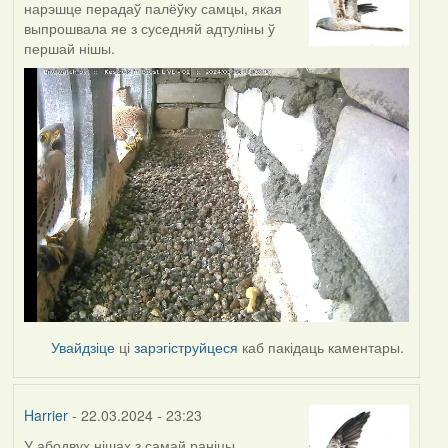
нарэшце перадаў палёўку самцы, якая
выпрошвала яе з суседняй адтуліны ў
першай нішы.
Увайдзіце
ці
зарэгіструйцеся
каб пакідаць каментары.
Harrier
- 22.03.2024 - 23:23
У абодвух нішах з самай раніцы