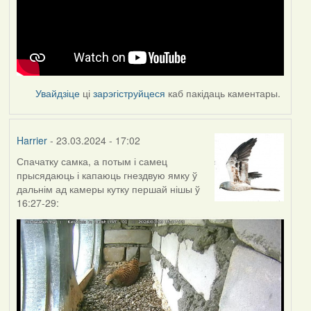
Увайдзіце
ці
зарэгіструйцеся
каб пакідаць каментары.
Harrier
- 23.03.2024 - 17:02
Спачатку самка, а потым і самец
прысядаюць і капаюць гнездвую ямку ў
дальнім ад камеры кутку першай нішы ў
16:27-29: