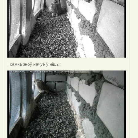
І самка зноў начуе ў нішы: