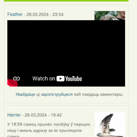
Feather
- 28.03.2024 - 23:04
Увайдзіце
ці
зарэгіструйцеся
каб пакідаць каментары.
Harrier
- 28.03.2024 - 19:42
У 18:59 самец прынёс палёўку ў першую
нішу і амаль адразу за ім прыляцела
самка.