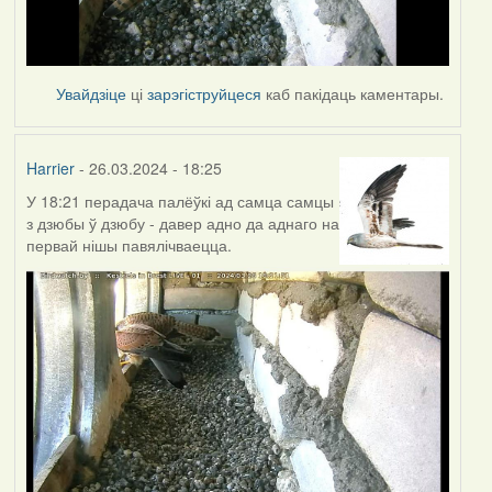
Увайдзіце
ці
зарэгіструйцеся
каб пакідаць каментары.
Harrier
- 26.03.2024 - 18:25
У 18:21 перадача палёўкі ад самца самцы
з дзюбы ў дзюбу - давер адно да аднаго на
первай нішы павялічваецца.