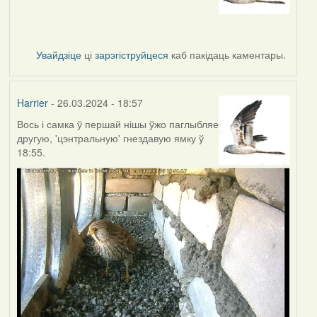
Увайдзіце
ці
зарэгіструйцеся
каб пакідаць каментары.
Harrier
- 26.03.2024 - 18:57
Вось і самка ў першай нішы ўжо паглыбляе
другую, 'цэнтральную' гнездавую ямку ў
18:55.