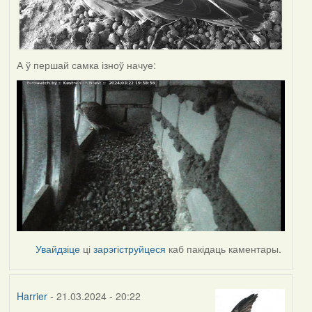
А ў першай самка ізноў начуе:
Увайдзіце
ці
зарэгіструйцеся
каб пакідаць каментары.
Harrier
- 21.03.2024 - 20:22