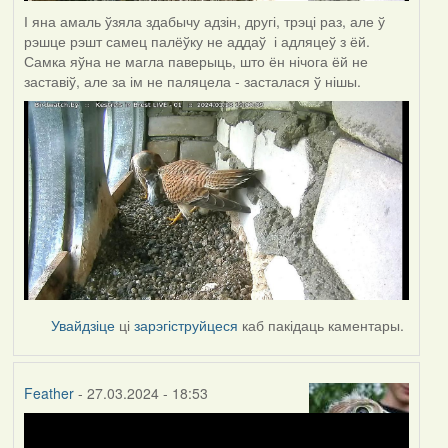
І яна амаль ўзяла здабычу адзін, другі, трэці раз, але ў
рэшце рэшт самец палёўку не аддаў і адляцеў з ёй.
Самка яўна не магла паверыць, што ён нічога ёй не
заставіў, але за ім не паляцела - засталася ў нішы.
Увайдзіце
ці
зарэгіструйцеся
каб пакідаць каментары.
Feather
- 27.03.2024 - 18:53