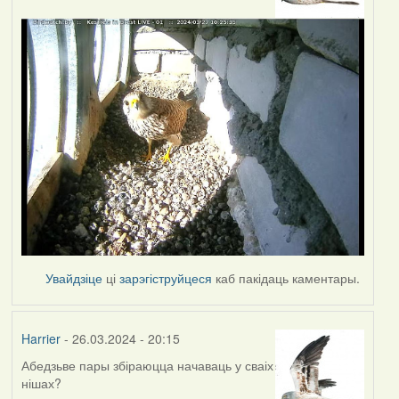
Увайдзіце
ці
зарэгіструйцеся
каб пакідаць каментары.
Harrier
- 26.03.2024 - 20:15
Абедзьве пары збіраюцца начаваць у сваіх
нішах?