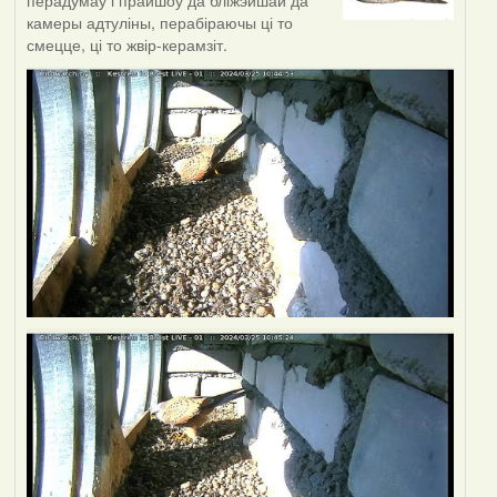
перадумаў і прайшоў да бліжэйшай да
камеры адтуліны, перабіраючы ці то
смецце, ці то жвір-керамзіт.