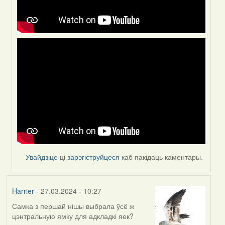
Увайдзіце
ці
зарэгіструйцеся
каб пакідаць каментары.
Harrier
- 27.03.2024 - 10:27
Самка з першай нішы выбрала ўсё ж
цэнтральную ямку для адкладкі яек?