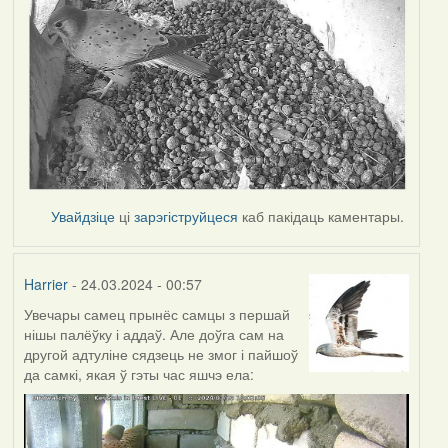
Увайдзіце
ці
зарэгіструйцеся
каб пакідаць каментары.
Harrier
- 24.03.2024 - 00:57
Увечары самец прынёс самцы з першай
нішы палёўку і аддаў. Але доўга сам на
другой адтуліне сядзець не змог і пайшоў
да самкі, якая ў гэты час яшчэ ела: