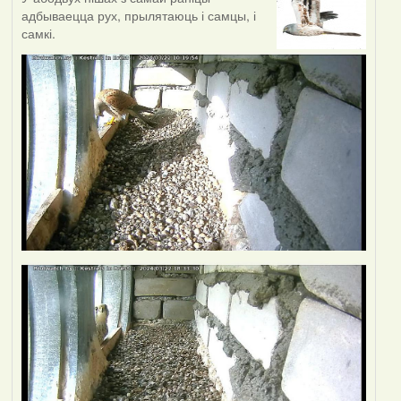
адбываецца рух, прылятаюць і самцы, і
самкі.