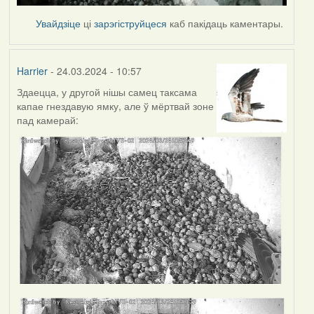
Увайдзіце
ці
зарэгіструйцеся
каб пакідаць каментары.
Harrier
- 24.03.2024 - 10:57
Здаецца, у другой нішы самец таксама
капае гнездавую ямку, але ў мёртвай зоне
пад камерай: