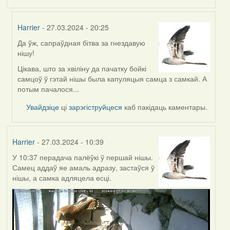
Harrier
- 27.03.2024 - 20:25
Да ўж, сапраўдная бітва за гнездавую
In
нішу!
reply
to
Цікава, што за хвіліну да пачатку бойкі
by
самцоў ў гэтай нішы была капуляцыя самца з самкай. А
Feather
потым пачалося...
Увайдзіце
ці
зарэгіструйцеся
каб пакідаць каментары.
Harrier
- 27.03.2024 - 10:39
У 10:37 перадача палёўкі ў першай нішы.
Самец аддаў яе амаль адразу, застаўся ў
нішы, а самка адляцела есці.