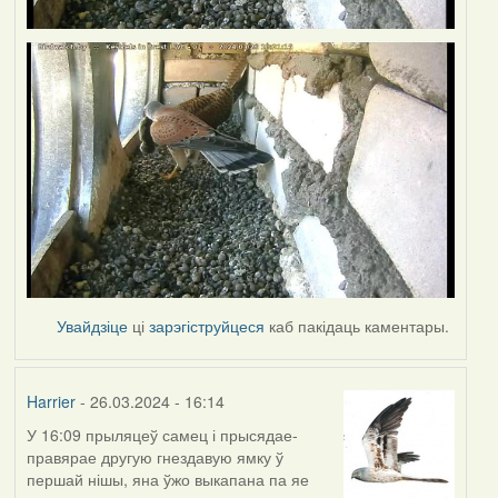
Увайдзіце
ці
зарэгіструйцеся
каб пакідаць каментары.
Harrier
- 26.03.2024 - 16:14
У 16:09 прыляцеў самец і прысядае-
правярае другую гнездавую ямку ў
першай нішы, яна ўжо выкапана па яе