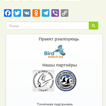
page
page
Facebook
Twitter
VK
Odnoklassniki
Telegram
Viber
Copy
Link
Пошук
Пошук
Праект рэалізуюць
Нашы партнёры
Тэхнічная падтрымка