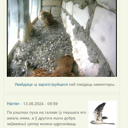
Увайдзіце
ці
зарэгіструйцеся
каб пакідаць каментары.
Harrier
- 13.06.2024 - 09:59
Па рэштках пуха на галаве (у першага яго
амаль няма, а ў другога яшчэ добра
заўважны) цяпер можна адрозніваць