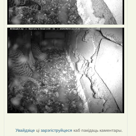
Увайдзіце
ці
зарэгіструйцеся
каб пакідаць каментары.