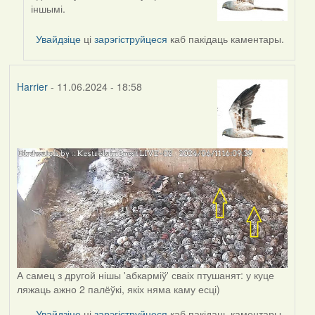
reply
іншымі.
to
by
Увайдзіце
ці
зарэгіструйцеся
каб пакідаць каментары.
svetlana
vranova
Harrier
- 11.06.2024 - 18:58
А самец з другой нішы 'абкарміў' сваіх птушанят: у куце
ляжаць ажно 2 палёўкі, якіх няма каму есці)
Увайдзіце
ці
зарэгіструйцеся
каб пакідаць каментары.