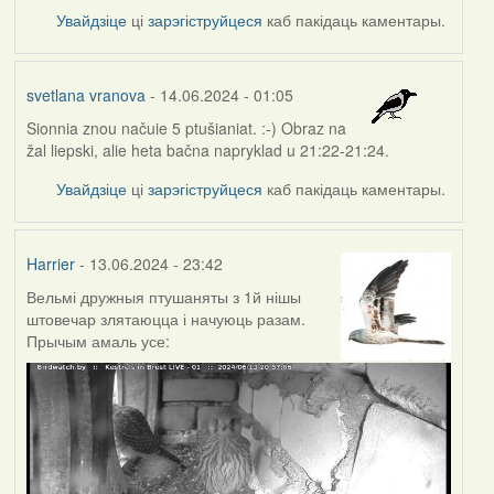
Увайдзіце
ці
зарэгіструйцеся
каб пакідаць каментары.
svetlana vranova
- 14.06.2024 - 01:05
Sionnia znou načuie 5 ptušianiat. :-) Obraz na
žal liepski, alie heta bačna napryklad u 21:22-21:24.
Увайдзіце
ці
зарэгіструйцеся
каб пакідаць каментары.
Harrier
- 13.06.2024 - 23:42
Вельмі дружныя птушаняты з 1й нішы
штовечар злятаюцца і начуюць разам.
Прычым амаль усе: