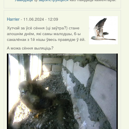
Harrier
- 11.06.2024 - 12:09
Хутчэй за ўсё сёння (ці заўтра?) стане
апошнім днём, які самы малодшы, 6-ы
сакалёнак з 1й нішы ўвесь правядзе ў ёй.
А можа сёння выляціць?