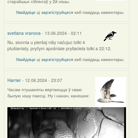
старэйшых сіблінгаў у 2й нішы.
Увайдзіце
ці
зарэгіструйцеся
каб пакідаць каментары.
svetlana vranova
- 13.06.2024 - 02:11
Nu, sionnia u pieršaj nišy načujuc tolki 4
ptušianiaty, pryčym apošniaie pryliaciela tolki a 22:12.
Увайдзіце
ці
зарэгіструйцеся
каб пакідаць каментары.
Harrier
- 12.06.2024 - 23:07
Часам птушаняты вяртаюцца ў сваю
былую нішу паесці. Ну і нанач, канешне: