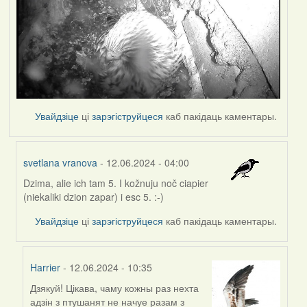
Увайдзіце
ці
зарэгіструйцеся
каб пакідаць каментары.
svetlana vranova
- 12.06.2024 - 04:00
Dzima, alie ich tam 5. I kožnuju noč ciapier
In
(niekaliki dzion zapar) i esc 5. :-)
reply
to
Увайдзіце
ці
зарэгіструйцеся
каб пакідаць каментары.
by
Harrier
Harrier
- 12.06.2024 - 10:35
Дзякуй! Цікава, чаму кожны раз нехта
In
адзін з птушанят не начуе разам з