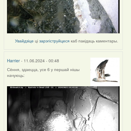
Увайдзіце
ці
зарэгіструйцеся
каб пакідаць каментары.
Harrier
- 11.06.2024 - 00:48
Сёння, здаецца, усе 6 у першай нішы
начуюць: