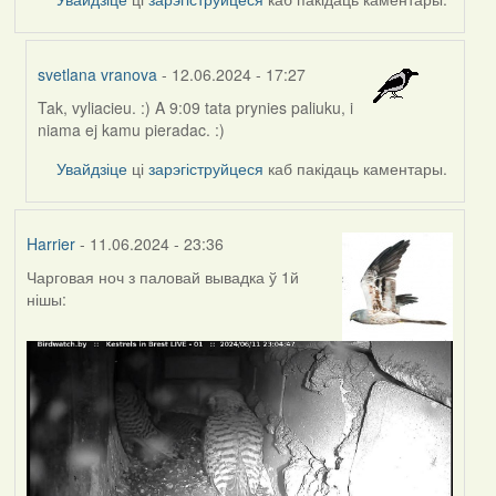
svetlana vranova
- 12.06.2024 - 17:27
Tak, vyliacieu. :) A 9:09 tata prynies paliuku, i
In
niama ej kamu pieradac. :)
reply
to
Увайдзіце
ці
зарэгіструйцеся
каб пакідаць каментары.
by
Harrier
Harrier
- 11.06.2024 - 23:36
Чарговая ноч з паловай вывадка ў 1й
нішы: