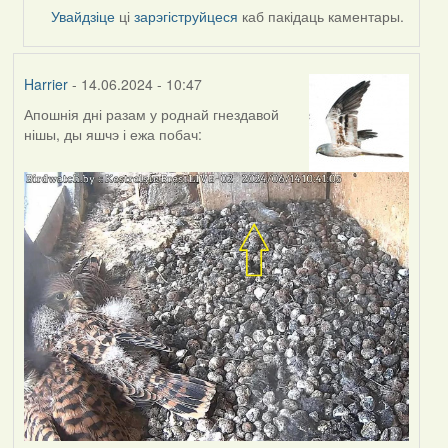
Увайдзіце
ці
зарэгіструйцеся
каб пакідаць каментары.
Harrier
- 14.06.2024 - 10:47
Апошнія дні разам у роднай гнездавой
нішы, ды яшчэ і ежа побач: