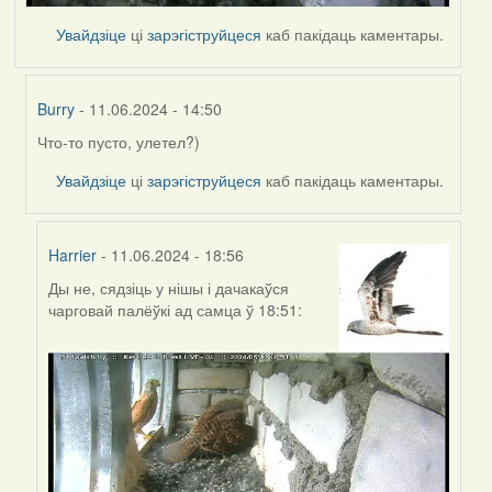
Увайдзіце
ці
зарэгіструйцеся
каб пакідаць каментары.
Burry
- 11.06.2024 - 14:50
Что-то пусто, улетел?)
In
reply
Увайдзіце
ці
зарэгіструйцеся
каб пакідаць каментары.
to
by
Harrier
Harrier
- 11.06.2024 - 18:56
Ды не, сядзіць у нішы і дачакаўся
In
чарговай палёўкі ад самца ў 18:51:
reply
to
by
Burry