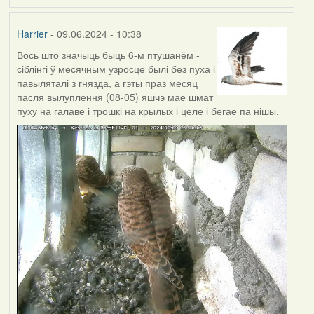
Harrier
- 09.06.2024 - 10:38
Вось што значыць быць 6-м птушанём -
сіблінгі ў месячным узросце былі без пуха і
павыляталі з гнязда, а гэты праз месяц
пасля вылуплення (08-05) яшчэ мае шмат
пуху на галаве і трошкі на крылых і целе і бегае па нішы.