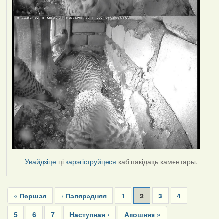
Увайдзіце
ці
зарэгіструйцеся
каб пакідаць каментары.
Pagination
First
« Першая
Previous
‹ Папярэдняя
Page
1
Current
2
Page
3
Page
4
page
page
page
Page
5
Page
6
Page
7
Next
Наступная ›
Last
Апошняя »