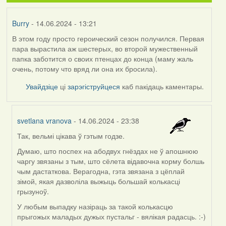
Burry
- 14.06.2024 - 13:21
В этом году просто героический сезон получился. Первая
пара вырастила аж шестерых, во второй мужественный
папка заботится о своих птенцах до конца (маму жаль
очень, потому что вряд ли она их бросила).
Увайдзіце
ці
зарэгіструйцеся
каб пакідаць каментары.
svetlana vranova
- 14.06.2024 - 23:38
Так, вельмі цікава ў гэтым годзе.
In
reply
Думаю, што поспех на абодвух гнёздах не ў апошнюю
to
чаргу звязаны з тым, што сёлета відавочна корму болшь
by
чым дастаткова. Верагодна, гэта звязана з цёплай
Burry
зімой, якая дазволіла выжыць большай колькасці
грызуноў.
У любым выпадку назіраць за такой колькасцю
прыгожых маладых дужых пустальг - вялікая радасць. :-)