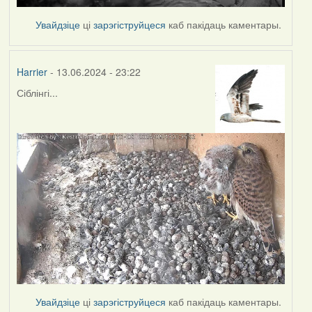
Увайдзіце
ці
зарэгіструйцеся
каб пакідаць каментары.
Harrier
- 13.06.2024 - 23:22
Сіблінгі...
Увайдзіце
ці
зарэгіструйцеся
каб пакідаць каментары.