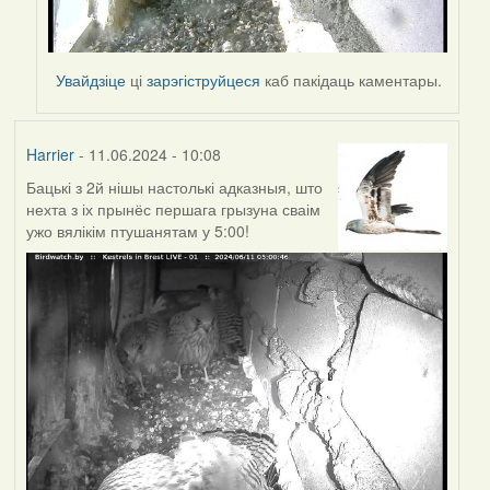
Увайдзіце
ці
зарэгіструйцеся
каб пакідаць каментары.
Harrier
- 11.06.2024 - 10:08
Бацькі з 2й нішы настолькі адказныя, што
нехта з іх прынёс першага грызуна сваім
ужо вялікім птушанятам у 5:00!