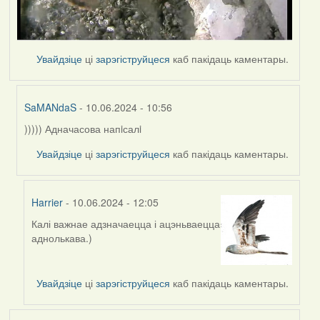
Увайдзіце
ці
зарэгіструйцеся
каб пакідаць каментары.
SaMANdaS
- 10.06.2024 - 10:56
))))) Адначасова напiсалi
In
reply
Увайдзіце
ці
зарэгіструйцеся
каб пакідаць каментары.
to
by
Harrier
Harrier
- 10.06.2024 - 12:05
Калі важнае адзначаецца і ацэньваецца
In
аднолькава.)
reply
to
by
Увайдзіце
ці
зарэгіструйцеся
каб пакідаць каментары.
SaMANdaS