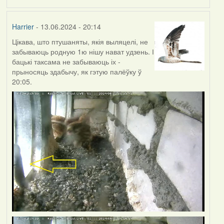
Harrier
- 13.06.2024 - 20:14
Цікава, што птушаняты, якія выляцелі, не
забываюць родную 1ю нішу нават удзень. І
бацькі таксама не забываюць іх -
прыносяць здабычу, як гэтую палёўку ў
20:05.