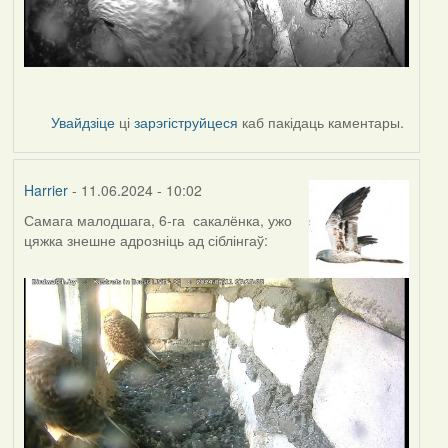
Увайдзіце
ці
зарэгіструйцеся
каб пакідаць каментары.
Harrier
- 11.06.2024 - 10:02
Самага малодшага, 6-га сакалёнка, ужо
цяжка знешне адрозніць ад сіблінгаў: