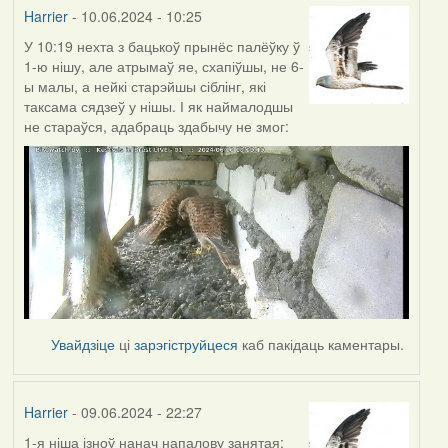
Harrier
- 10.06.2024 - 10:25
У 10:19 нехта з бацькоў прынёс палёўку ў
1-ю нішу, але атрымаў яе, схапіўшы, не 6-
ы малы, а нейкі старэйшы сіблінг, які
таксама сядзеў у нішы. І як наймалодшы
не стараўся, адабраць здабычу не змог:
Увайдзіце
ці
зарэгіструйцеся
каб пакідаць каментары.
Harrier
- 09.06.2024 - 22:27
1-я ніша ізноў нанач напалову занятая: