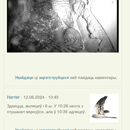
Увайдзіце
ці
зарэгіструйцеся
каб пакідаць каментары.
Harrier
- 12.06.2024 - 10:45
Здаецца, выляцеў і 6-ы. У 10:26 нехта з
птушанят вярнуўся, але ў 10:35 адляцеў.
Увайдзіце
ці
зарэгіструйцеся
каб пакідаць каментары.