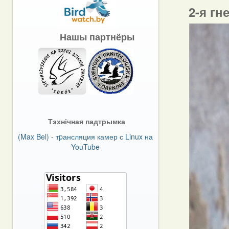
2-я гн
Нашы партнёры
Тэхнічная падтрымка
(Max Bel) - тpансляция камер с Linux на
YouTube