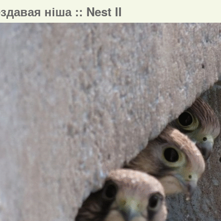
ездавая ніша :: Nest II