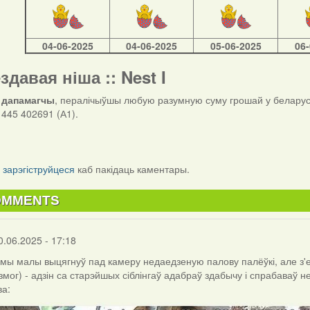
04-06-2025
04-06-2025
05-06-2025
06
ездавая ніша :: Nest I
 дапамагчы
, пералічыўшы любую разумную суму грошай у беларуск
445 402691 (А1).
і
зарэгіструйцеся
каб пакідаць каментары.
OMMENTS
0.06.2025 - 17:18
амы малы выцягнуў пад камеру недаедзеную палову палёўкі, але з'есц
 змог) - адзін са старэйшых сіблінгаў адабраў здабычу і спрабаваў 
ва: