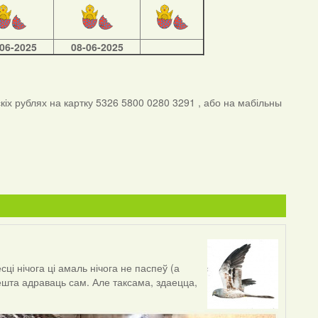
-06-2025
08-06-2025
іх рублях на картку 5326 5800 0280 3291 , або на мабільны
і нічога ці амаль нічога не паспеў (а
нешта адраваць сам. Але таксама, здаецца,