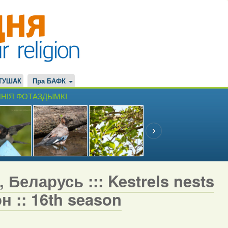
ТУШАК
Пра БАФК
НІЯ ФОТАЗДЫМКІ
 Беларусь ::: Kestrels nests
н :: 16th season