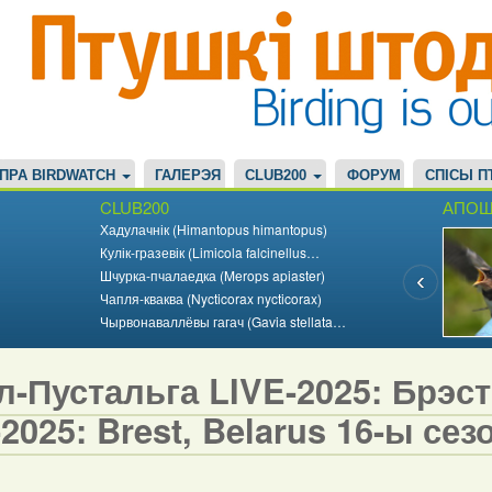
ПРА BIRDWATCH
ГАЛЕРЭЯ
CLUB200
ФОРУМ
СПІСЫ П
CLUB200
АПОШ
Хадулачнік (Himantopus himantopus)
Кулік-гразевік (Limicola falcinellus…
Шчурка-пчалаедка (Merops apiaster)
Чапля-кваква (Nycticorax nycticorax)
Чырвонаваллёвы гагач (Gavia stellata…
-Пустальга LIVE-2025: Брэст,
2025: Brest, Belarus 16-ы сезо