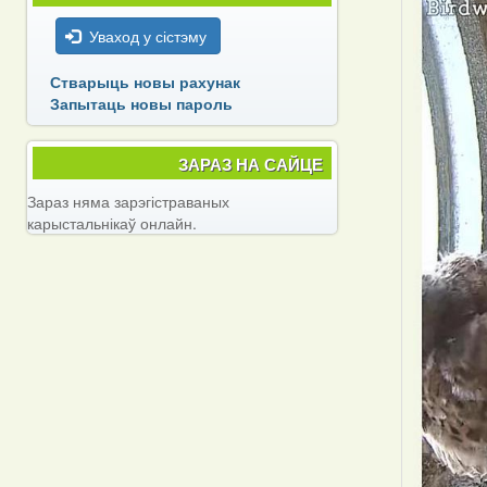
Уваход у сістэму
Стварыць новы рахунак
Запытаць новы пароль
ЗАРАЗ НА САЙЦЕ
Зараз няма зарэгістраваных
карыстальнікаў онлайн.