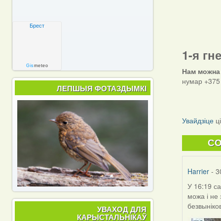
Брест
1-я гн
Gis
meteo
Нам можна
нумар +375 
ЛЕПШЫЯ ФОТАЗДЫМКІ
Увайдзіце
ц
C
Harrier
- 3
У 16:19 с
можа і не
безвыніко
УВАХОД ДЛЯ
КАРЫСТАЛЬНІКАЎ