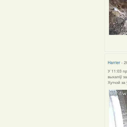
Harrier
- 2
У 11:03 п
выхапіў з
Хутчэй за