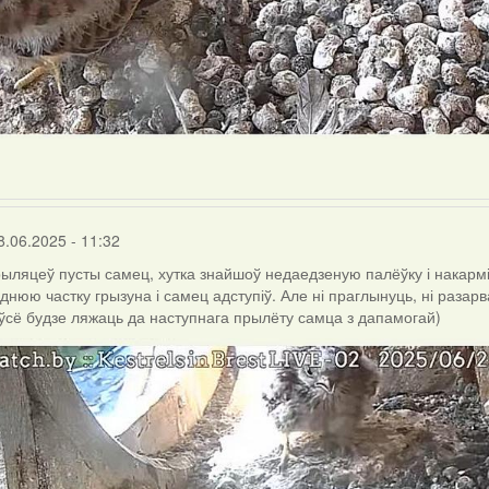
8.06.2025 - 11:32
рыляцеў пусты самец, хутка знайшоў недаедзеную палёўку і накарміў
аднюю частку грызуна і самец адступіў. Але ні праглынуць, ні разар
 ўсё будзе ляжаць да наступнага прылёту самца з дапамогай)