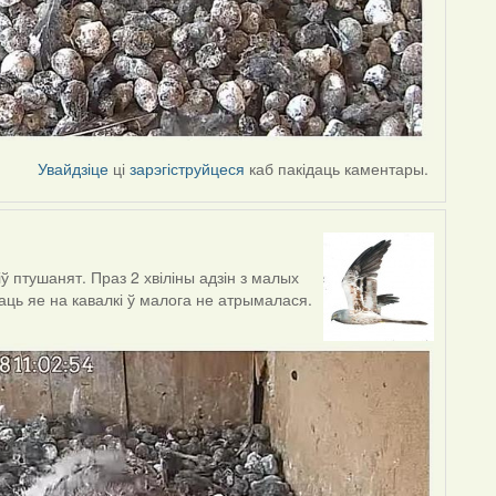
Увайдзіце
ці
зарэгіструйцеся
каб пакідаць каментары.
 птушанят. Праз 2 хвіліны адзін з малых
ваць яе на кавалкі ў малога не атрымалася.