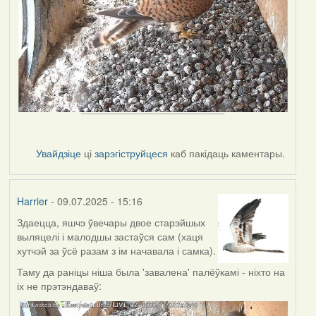
Увайдзіце
ці
зарэгіструйцеся
каб пакідаць каментары.
Harrier
- 09.07.2025 - 15:16
Здаецца, яшчэ ўвечары двое старэйшых
выляцелі і малодшы застаўся сам (хаця
хутчэй за ўсё разам з ім начавала і самка).
Таму да раніцы ніша была 'завалена' палёўкамі - ніхто на
іх не прэтэндаваў: