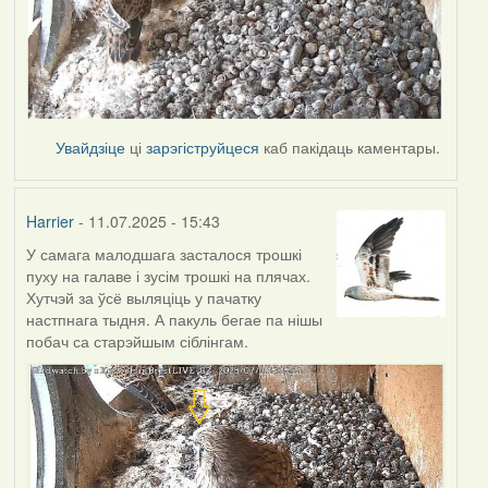
Увайдзіце
ці
зарэгіструйцеся
каб пакідаць каментары.
Harrier
- 11.07.2025 - 15:43
У самага малодшага засталося трошкі
пуху на галаве і зусім трошкі на плячах.
Хутчэй за ўсё выляціць у пачатку
настпнага тыдня. А пакуль бегае па нішы
побач са старэйшым сіблінгам.