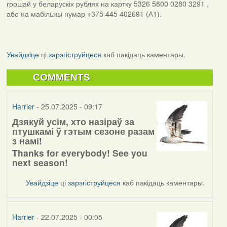
грошай у беларускіх рублях на картку 5326 5800 0280 3291 ,
або на мабільны нумар +375 445 402691 (А1).
Увайдзіце
ці
зарэгіструйцеся
каб пакідаць каментары.
COMMENTS
Harrier
- 25.07.2025 - 09:17
Дзякуй усім, хто назіраў за
птушкамі ў гэтым сезоне разам
з намі!
Thanks for everybody! See you
next season!
Увайдзіце
ці
зарэгіструйцеся
каб пакідаць каментары.
Harrier
- 22.07.2025 - 00:05