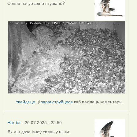
Сёння начуе адно птушанё?
Увайдзіце
ці
зарэгіструйцеся
каб пакідаць каментары.
Harrier
- 20.07.2025 - 22:50
Як мін двое ізноў спяць у нішы: