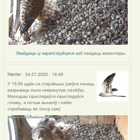
Увайдзіце
ці
зарэгіструйцеся
каб пакідаць каментары.
Harrier
- 04.07.2025 - 16:49
У 15:56 адзін са старэйшых узяўся пачаць
разрываць яшчэ некранутую палёўку.
Малодшы прыглядаўся-прыглядаўся
гэтаму, а потым выхапіў і пабег
спрабаваць яе з'есці сам)