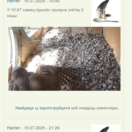
Harrier
- 16.07.2025 - 10:49
У 10:47 самец прынёс грызуна злётку ў
нішы:
Увайдзіце
ці
зарэгіструйцеся
каб пакідаць каментары.
Harrier
- 15.07.2025 - 21:26