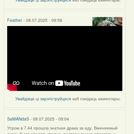
Feather
- 08.07.2025 - 09:56
Увайдзіце
ці
зарэгіструйцеся
каб пакідаць каментары.
SaMANdaS
- 08.07.2025 - 09:04
Утром в 7.44 прошла знатная драка за еду. Вменяемый
скрин было сделать трудно, поэтому лучше отмотать и