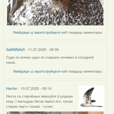
Увайдзіце
ці
зарэгіструйцеся
каб пакідаць каментары.
SaMANdaS
- 11.07.2025 - 09:39
Судя по всему один из старших ночевал в соседней
нише.
Увайдзіце
ці
зарэгіструйцеся
каб пакідаць каментары.
Harrier
- 10.07.2025 - 09:19
Нехта са старэйшых вярнуўся ў родную
нішу. І малодшы бегае вакол яго, хапае
старае пер'е і іншае - гуляе: