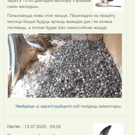
самы малодшы.
Пачынаецца новы этап жыцця. Прыкладна на працягу
месяца бацькі будуць вучыць вывадак дзе і як можна
паляваць, а потым будзе ўжо самастойнае жыццё.
Увайдзіце
ці
зарэгіструйцеся
каб пакідаць каментары.
Harrier
- 13.07.2025 - 09:26