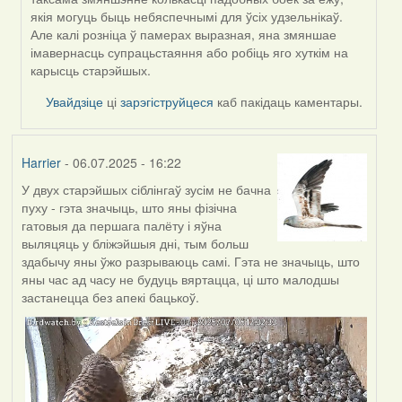
SaMANdaS
якія могуць быць небяспечнымі для ўсіх удзельнікаў.
Але калі розніца ў памерах выразная, яна змяншае
імавернасць супрацьстаяння або робіць яго хуткім на
карысць старэйшых.
Увайдзіце
ці
зарэгіструйцеся
каб пакідаць каментары.
Harrier
- 06.07.2025 - 16:22
У двух старэйшых сіблінгаў зусім не бачна
пуху - гэта значыць, што яны фізічна
гатовыя да першага палёту і яўна
выляцяць у бліжэйшыя дні, тым больш
здабычу яны ўжо разрываюць самі. Гэта не значыць, што
яны час ад часу не будуць вяртацца, ці што малодшы
застанецца без апекі бацькоў.