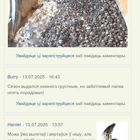
Увайдзіце
ці
зарэгіструйцеся
каб пакідаць каментары.
Burry
- 13.07.2025 - 16:43
Сезон выдался немного грустным, но заботливый папка
опять порадовал)
Увайдзіце
ці
зарэгіструйцеся
каб пакідаць каментары.
Harrier
- 13.07.2025 - 13:57
Можа ўжо вылятаў і вяртаўся ў нішу, але
зараз у 13:45 дакладна выляцеў з крыкамі