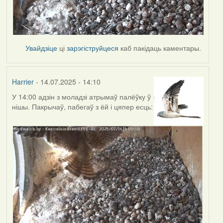
Увайдзіце
ці
зарэгіструйцеся
каб пакідаць каментары.
Harrier
- 14.07.2025 - 14:10
У 14:00 адзін з моладзі атрымаў палёўку ў
нішы. Пакрычаў, пабегаў з ёй і цяпер есць: