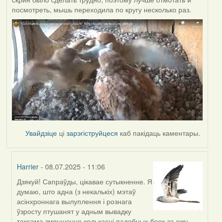
посмотреть, мышь переходила по кругу несколько раз.
Увайдзіце
ці
зарэгіструйцеся
каб пакідаць каментары.
Harrier
- 08.07.2025 - 11:06
Дзякуй! Сапраўды, цікавае сутыкненне. Я
In
думаю, што адна (з некалькіх) мэтаў
reply
асінхроннага вылуплення і рознага
to
ўзросту птушанят у адным вывадку
by
таксама змяншэнне колькасці падобных боек за ежу,