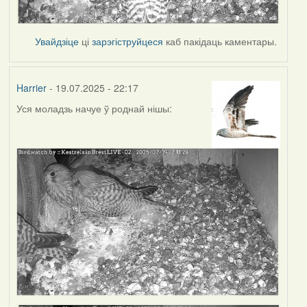
Увайдзіце
ці
зарэгіструйцеся
каб пакідаць каментары.
Harrier
- 19.07.2025 - 22:17
Уся моладзь начуе ў роднай нішы: