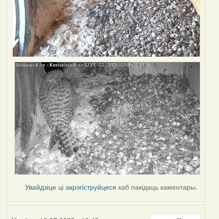
Увайдзіце
ці
зарэгіструйцеся
каб пакідаць каментары.