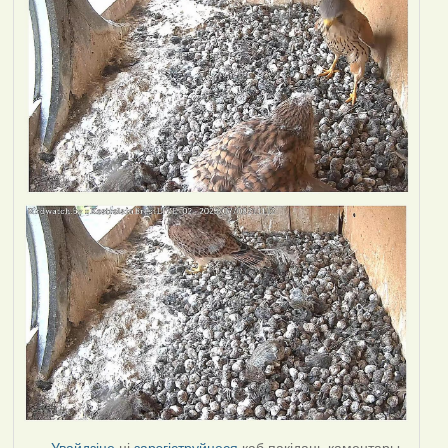
Увайдзіце
ці
зарэгіструйцеся
каб пакідаць каментары.