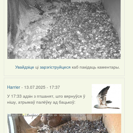
Увайдзіце
ці
зарэгіструйцеся
каб пакідаць каментары.
Harrier
- 13.07.2025 - 17:37
У 17:33 адзін з птшанят, што вярнуўся ў
нішу, атрымаў палёўку ад бацькоў: