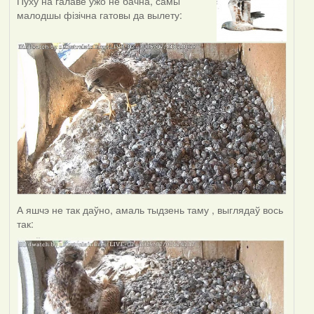
Пуху на галаве ўжо не бачна, самы
малодшы фізічна гатовы да вылету:
А яшчэ не так даўно, амаль тыдзень таму , выглядаў вось
так: