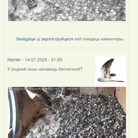
Увайдзіце
ці
зарэгіструйцеся
каб пакідаць каментары.
Harrier
- 14.07.2025 - 21:59
У роднай нішы начаваць бяспечней?