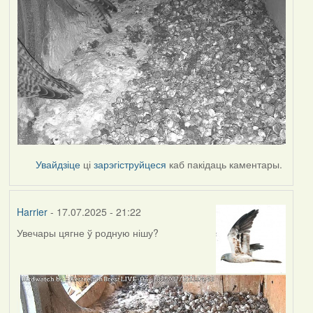
Увайдзіце
ці
зарэгіструйцеся
каб пакідаць каментары.
Harrier
- 17.07.2025 - 21:22
Увечары цягне ў родную нішу?