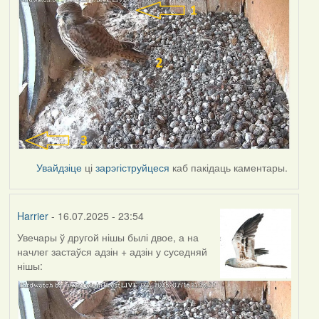
Увайдзіце
ці
зарэгіструйцеся
каб пакідаць каментары.
Harrier
- 16.07.2025 - 23:54
Увечары ў другой нішы былі двое, а на
начлег застаўся адзін + адзін у суседняй
нішы: