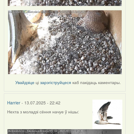
Увайдзіце
ці
зарэгіструйцеся
каб пакідаць каментары.
Harrier
- 13.07.2025 - 22:42
Нехта з моладзі сёння начуе ў нішы: