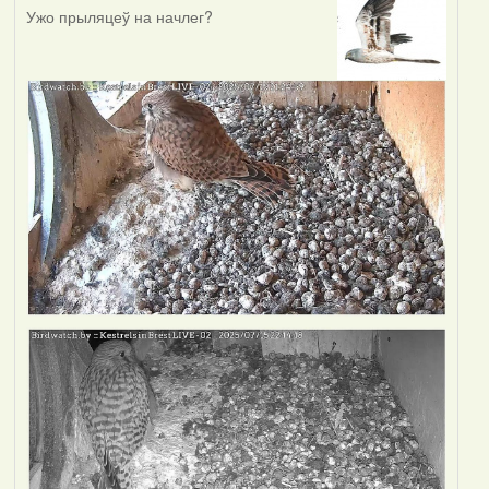
Ужо прыляцеў на начлег?