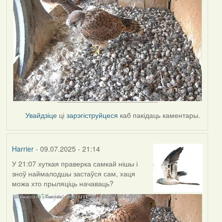
Увайдзіце
ці
зарэгіструйцеся
каб пакідаць каментары.
Harrier
- 09.07.2025 - 21:14
У 21:07 хуткая праверка самкай нішы і
зноў наймалодшы застаўся сам, хаця
можа хто прыляціць начаваць?