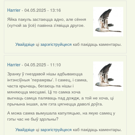
Harrier
- 04.05.2025 - 13:16
Яйка пакуль застаецца адно, але сёння
(хутчэй за ўсё) павінна з'явіцца другое.
Увайдзіце
ці
зарэгіструйцеся
каб пакідаць каментары.
Harrier
- 04.05.2025 - 11:10
Зранку ў гнездавой нішы адбываюцца
інтэнсіўныя 'перамрвы'. І самец, і самка,
часта крычаць, бегаюць па нішы і
мяняюцца месцамі. Ці то самка хоча
выгнаць самца паляваць пад дождж, а той не хоча, ці
прычына іншая, але гэта цягнецца даволі доўга.
А можа самка вымушала капуляцыю, на якую самец у
гэты час не быў здольны?
Увайдзіце
ці
зарэгіструйцеся
каб пакідаць каментары.