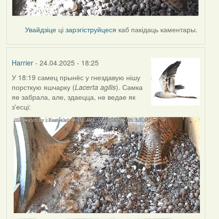
Увайдзіце
ці
зарэгіструйцеся
каб пакідаць каментары.
Harrier
- 24.04.2025 - 18:25
У 18:19 самец прынёс у гнездавую нішу
порсткую яшчарку (
Lacerta agilis
). Самка
яе забрала, але, здаецца, не ведае як
з'есці: