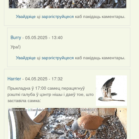
Увайдзіце
ці
зарэгіструйцеся
каб пакідаць каментары.
Burry
- 05.05.2025 - 13:40
Ура!)
In
reply
Увайдзіце
ці
зарэгіструйцеся
каб пакідаць каментары.
to
by
Harrier
Harrier
- 04.05.2025 - 17:32
Прыкладна ў 17:00 самец перацягнуў
рэшткі галуба ў цэнтр нішы і даеў тое, што
заставіла самка: