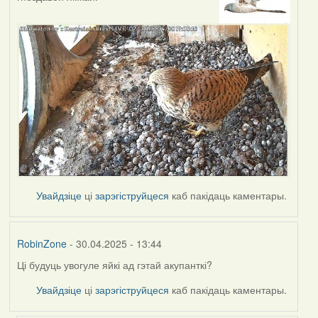
Увайдзіце
ці
зарэгіструйцеся
каб пакідаць каментары.
RobinZone
- 30.04.2025 - 13:44
Ці будуць увогуле яйкі ад гэтай акупанткі?
Увайдзіце
ці
зарэгіструйцеся
каб пакідаць каментары.