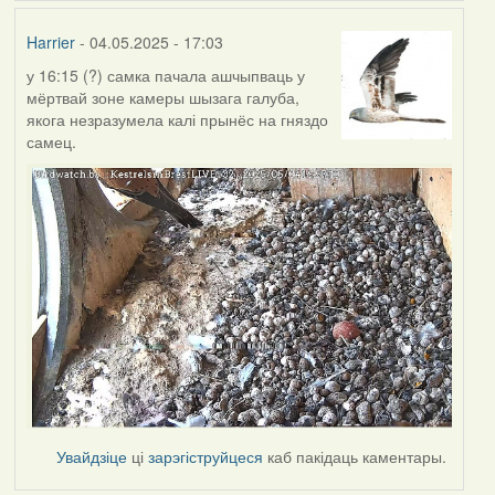
Harrier
- 04.05.2025 - 17:03
у 16:15 (?) самка пачала ашчыпваць у
мёртвай зоне камеры шызага галуба,
якога незразумела калі прынёс на гняздо
самец.
Увайдзіце
ці
зарэгіструйцеся
каб пакідаць каментары.