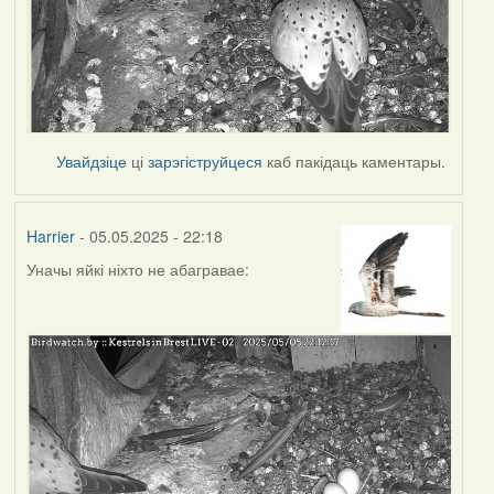
Увайдзіце
ці
зарэгіструйцеся
каб пакідаць каментары.
Harrier
- 05.05.2025 - 22:18
Уначы яйкі ніхто не абагравае: