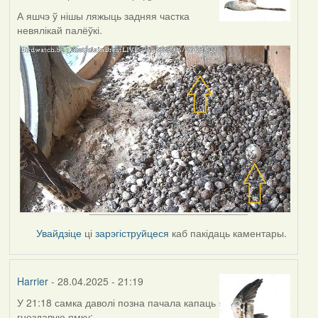
А яшчэ ў нішы ляжыць задняя частка
невялікай палёўкі.
Увайдзіце
ці
зарэгіструйцеся
каб пакідаць каментары.
Harrier
- 28.04.2025 - 21:19
У 21:18 самка даволі позна пачала капаць
гнездавую ямку: