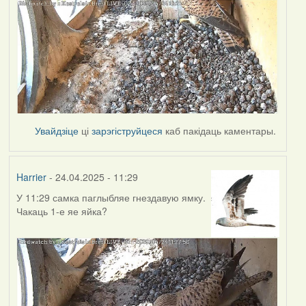
Увайдзіце
ці
зарэгіструйцеся
каб пакідаць каментары.
Harrier
- 24.04.2025 - 11:29
У 11:29 самка паглыбляе гнездавую ямку.
Чакаць 1-е яе яйка?