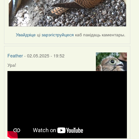
Увайдзіце
ці
зарэгіструйцеся
каб пакідаць каментары.
Feather
- 02.05.2025 - 19:52
Ура!