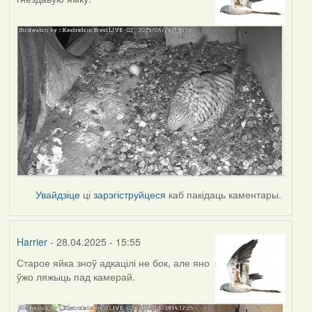
Увайдзіце
ці
зарэгіструйцеся
каб пакідаць каментары.
Harrier
- 28.04.2025 - 15:55
Старое яйка зноў адкацілі не бок, але яно
ўжо ляжыць пад камерай.