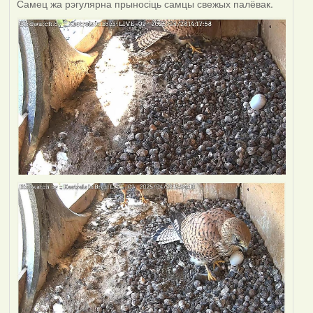
Самец жа рэгулярна прыносіць самцы свежых палёвак.