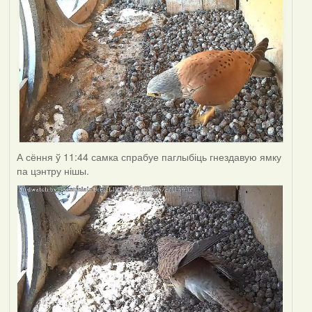
А сёння ў 11:44 самка спрабуе паглыбіць гнездавую ямку
па цэнтру нішы.