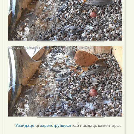
Увайдзіце
ці
зарэгіструйцеся
каб пакідаць каментары.