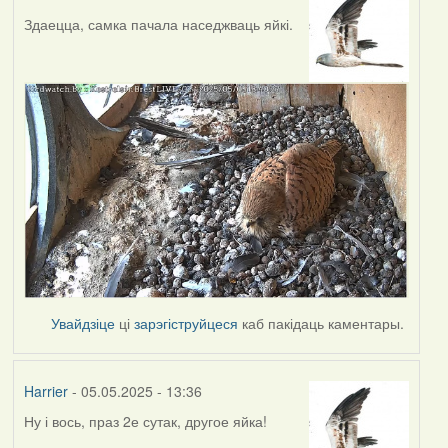
Здаецца, самка пачала наседжваць яйкі.
Увайдзіце
ці
зарэгіструйцеся
каб пакідаць каментары.
Harrier
- 05.05.2025 - 13:36
Ну і вось, праз 2е сутак, другое яйка!