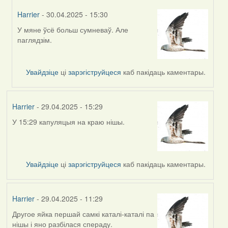
Harrier
- 30.04.2025 - 15:30
У мяне ўсё больш сумневаў. Але
In
паглядзім.
reply
to
by
Увайдзіце
ці
зарэгіструйцеся
каб пакідаць каментары.
RobinZone
Harrier
- 29.04.2025 - 15:29
У 15:29 капуляцыя на краю нішы.
Увайдзіце
ці
зарэгіструйцеся
каб пакідаць каментары.
Harrier
- 29.04.2025 - 11:29
Другое яйка першай самкі каталі-каталі па
нішы і яно разбілася спераду.