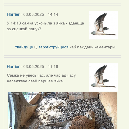
Harrier
- 03.05.2025 - 14:14
У 14:13 самка ўскочыла з яйка - здаецца
за сценкай пацук?
Увайдзіце
ці
зарэгіструйцеся
каб пакідаць каментары.
Harrier
- 03.05.2025 - 11:16
Самка не ўвесь час, але час ад часу
наседжвае сваё першае яйка.