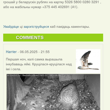
грошай у беларускіх рублях на картку 5326 5800 0280 3291 ,
або на мабільны нумар +375 445 402691 (А1).
Увайдзіце
ці
зарэгіструйцеся
каб пакідаць каментары.
COMMENTS
Harrier
- 06.05.2025 - 21:55
Першая ноч, калі самка вырашыла
інкубаваць яйкі. Круцілася-круцілася над
імі і села.