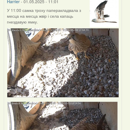
Harrier
- 01.05.2025 - 11:01
У 11:00 самка троху паперакладвала з
месца на месца жвір і села капаць
гнездавую ямку.