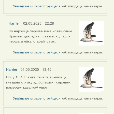
Увайдзіце
ці
зарэгіструйцеся
каб пакідаць каментары.
Harrier
- 02.05.2025 - 22:28
Ну нарэшце першае яйка новай самкі.
In
Прычым дакладна праз месяц пасля
reply
першага яйка 'старай' самкі.
to
by
Увайдзіце
ці
зарэгіструйцеся
каб пакідаць каментары.
Feather
Harrier
- 01.05.2025 - 13:45
Пр. у 13:40 самка пачала ачышчаць
гнездавую ямку ад большых і сярэдніх
памерамі кавалкаў жвіру.
Увайдзіце
ці
зарэгіструйцеся
каб пакідаць каментары.