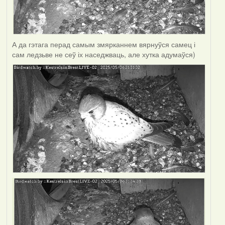
А да гэтага перад самым змярканнем вярнуўся самец і
сам ледзьве не сеў іх наседжваць, але хутка адумаўся)