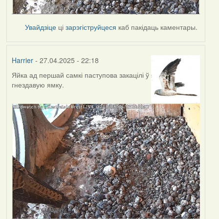
Увайдзіце
ці
зарэгіструйцеся
каб пакідаць каментары.
Harrier
- 27.04.2025 - 22:18
Яйка ад першай самкі паступова закацілі ў
гнездавую ямку.