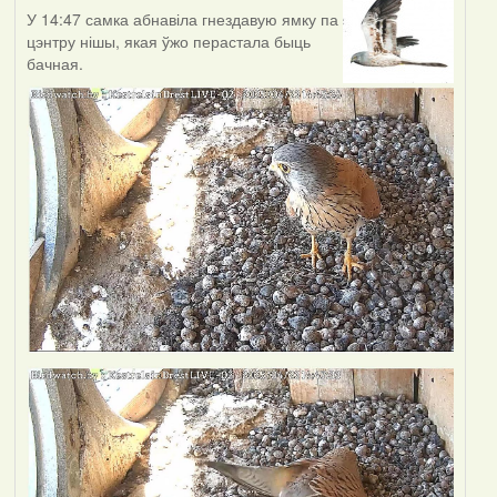
У 14:47 самка абнавіла гнездавую ямку па
цэнтру нішы, якая ўжо перастала быць
бачная.