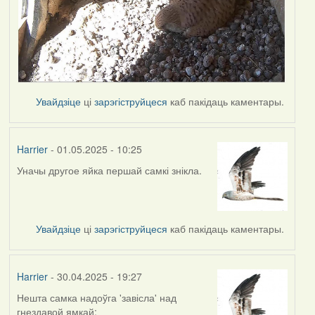
Увайдзіце
ці
зарэгіструйцеся
каб пакідаць каментары.
Harrier
- 01.05.2025 - 10:25
Уначы другое яйка першай самкі знікла.
Увайдзіце
ці
зарэгіструйцеся
каб пакідаць каментары.
Harrier
- 30.04.2025 - 19:27
Нешта самка надоўга 'завісла' над
гнездавой ямкай: