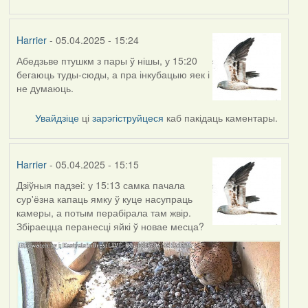
Harrier
- 05.04.2025 - 15:24
Абедзьве птушкм з пары ў нішы, у 15:20
бегаюць туды-сюды, а пра інкубацыю яек і
не думаюць.
Увайдзіце
ці
зарэгіструйцеся
каб пакідаць каментары.
Harrier
- 05.04.2025 - 15:15
Дзіўныя падзеі: у 15:13 самка пачала
сур'ёзна капаць ямку ў куце насупраць
камеры, а потым перабірала там жвір.
Збіраецца перанесці яйкі ў новае месца?