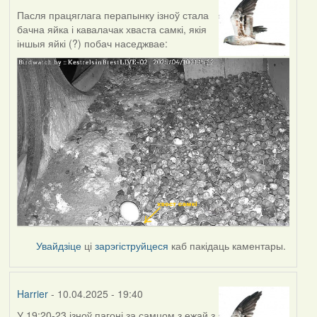
Пасля працяглага перапынку ізноў стала
бачна яйка і кавалачак хваста самкі, якія
іншыя яйкі (?) побач наседжвае:
Увайдзіце
ці
зарэгіструйцеся
каб пакідаць каментары.
Harrier
- 10.04.2025 - 19:40
У 19:20-23 ізноў пагоні за самцом з ежай з