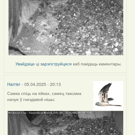
Увайдзіце
ці
зарэгіструйцеся
каб пакідаць каментары.
Harrier
- 05.04.2025 - 20:13
Самка спіць на яйках, самец таксама
начуе ў гнездавой нішы: