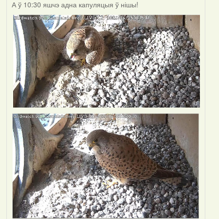
А ў 10:30 яшчэ адна капуляцыя ў нішы!