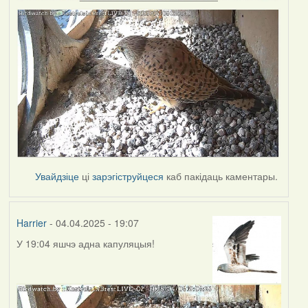
Увайдзіце
ці
зарэгіструйцеся
каб пакідаць каментары.
Harrier
- 04.04.2025 - 19:07
У 19:04 яшчэ адна капуляцыя!