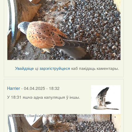
Увайдзіце
ці
зарэгіструйцеся
каб пакідаць каментары.
Harrier
- 04.04.2025 - 18:32
У 18:31 яшчэ адна капуляцыя ў іншы.