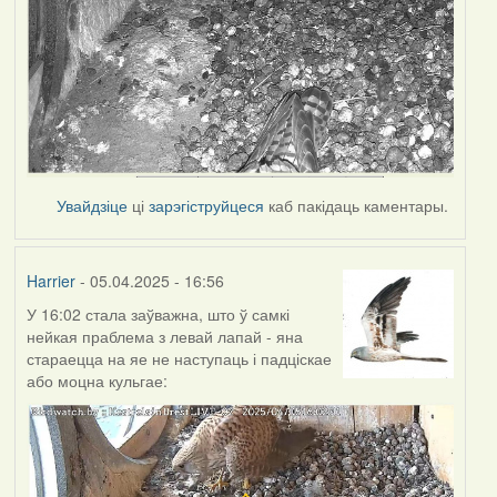
Увайдзіце
ці
зарэгіструйцеся
каб пакідаць каментары.
Harrier
- 05.04.2025 - 16:56
У 16:02 стала заўважна, што ў самкі
нейкая праблема з левай лапай - яна
стараецца на яе не наступаць і падціскае
або моцна кульгае: