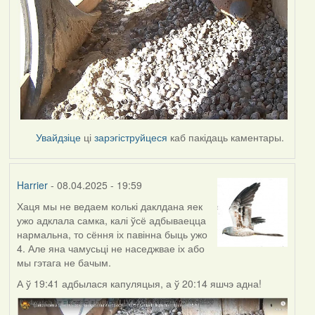
Увайдзіце
ці
зарэгіструйцеся
каб пакідаць каментары.
Harrier
- 08.04.2025 - 19:59
Хаця мы не ведаем колькі даклдана яек
ужо адклала самка, калі ўсё адбываецца
нармальна, то сёння іх павінна быць ужо
4. Але яна чамусьці не наседжвае іх або
мы гэтага не бачым.
А ў 19:41 адбылася капуляцыя, а ў 20:14 яшчэ адна!