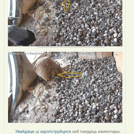
Увайдзіце
ці
зарэгіструйцеся
каб пакідаць каментары.