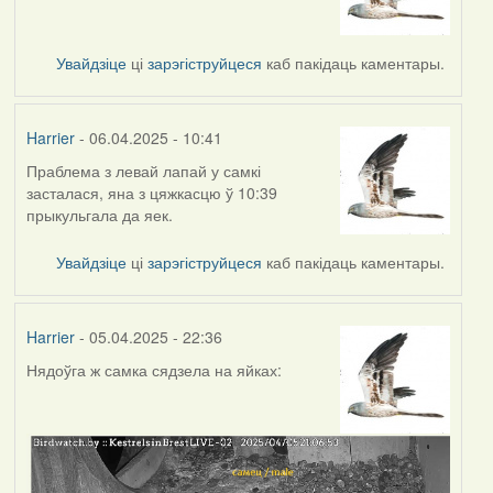
Увайдзіце
ці
зарэгіструйцеся
каб пакідаць каментары.
Harrier
- 06.04.2025 - 10:41
Праблема з левай лапай у самкі
засталася, яна з цяжкасцю ў 10:39
прыкульгала да яек.
Увайдзіце
ці
зарэгіструйцеся
каб пакідаць каментары.
Harrier
- 05.04.2025 - 22:36
Нядоўга ж самка сядзела на яйках: