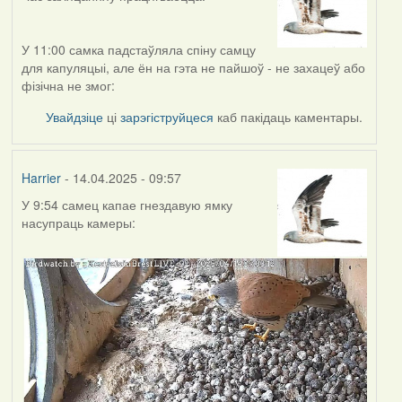
У 11:00 самка падстаўляла спіну самцу
для капуляцыі, але ён на гэта не пайшоў - не захацеў або
фізічна не змог:
Увайдзіце
ці
зарэгіструйцеся
каб пакідаць каментары.
Harrier
- 14.04.2025 - 09:57
У 9:54 самец капае гнездавую ямку
насупраць камеры: