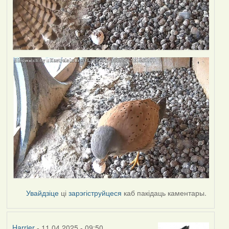
Увайдзіце
ці
зарэгіструйцеся
каб пакідаць каментары.
Harrier
- 11.04.2025 - 09:50