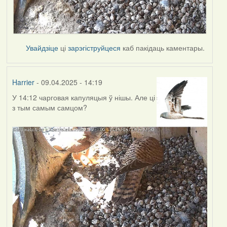
Увайдзіце
ці
зарэгіструйцеся
каб пакідаць каментары.
Harrier
- 09.04.2025 - 14:19
У 14:12 чарговая капуляцыя ў нішы. Але ці
з тым самым самцом?