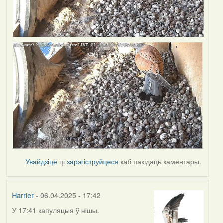
Увайдзіце
ці
зарэгіструйцеся
каб пакідаць каментары.
Harrier
- 06.04.2025 - 17:42
У 17:41 капуляцыя ў нішы.