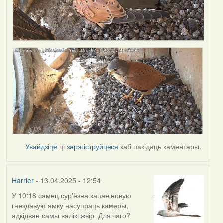
Увайдзіце
ці
зарэгіструйцеся
каб пакідаць каментары.
Harrier
- 13.04.2025 - 12:54
У 10:18 самец сур'ёзна капае новую
гнездавую ямку насупраць камеры,
адкідвае самы вялікі жвір. Для чаго?