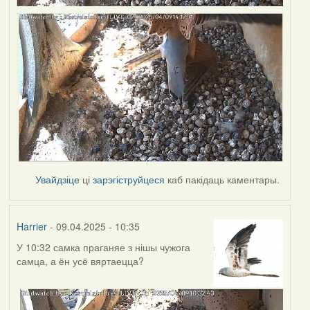
Увайдзіце
ці
зарэгіструйцеся
каб пакідаць каментары.
Harrier
- 09.04.2025 - 10:35
У 10:32 самка праганяе з нішы чужога
самца, а ён усё вяртаецца?