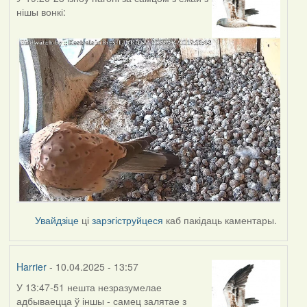
нішы вонкі:
Увайдзіце
ці
зарэгіструйцеся
каб пакідаць каментары.
Harrier
- 10.04.2025 - 13:57
У 13:47-51 нешта незразумелае
адбываецца ў іншы - самец залятае з