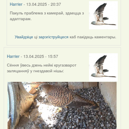
Harrier
- 13.04.2025 - 20:37
Пакуль праблема з камерай, здаецца з
In
адаптарам.
reply
to
by
Увайдзіце
ці
зарэгіструйцеся
каб пакідаць каментары.
Burry
Harrier
- 13.04.2025 - 15:57
Сёння ўвесь дзень нейкі кругазварот
заляцанняў у гнездавой нішы: