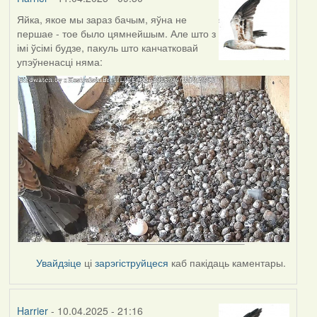
Яйка, якое мы зараз бачым, яўна не
першае - тое было цямнейшым. Але што з
імі ўсімі будзе, пакуль што канчатковай
упэўненасці няма:
Увайдзіце
ці
зарэгіструйцеся
каб пакідаць каментары.
Harrier
- 10.04.2025 - 21:16