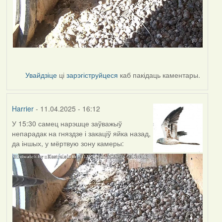
Увайдзіце
ці
зарэгіструйцеся
каб пакідаць каментары.
Harrier
- 11.04.2025 - 16:12
У 15:30 самец нарэшце заўважыў
непарадак на гняздзе і закаціў яйка назад,
да іншых, у мёртвую зону камеры: