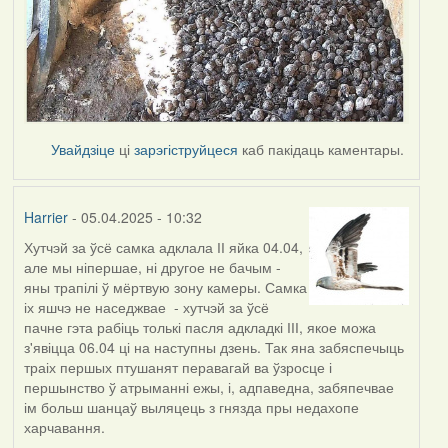
Увайдзіце
ці
зарэгіструйцеся
каб пакідаць каментары.
Harrier
- 05.04.2025 - 10:32
Хутчэй за ўсё самка адклала ІІ яйка 04.04,
але мы ніпершае, ні другое не бачым -
яны трапілі ў мёртвую зону камеры. Самка
іх яшчэ не наседжвае - хутчэй за ўсё
пачне гэта рабіць толькі пасля адкладкі ІІІ, якое можа
з'явіцца 06.04 ці на наступны дзень. Так яна забяспечыць
траіх першых птушанят перавагай ва ўзросце і
першынство ў атрыманні ежы, і, адпаведна, забяпечвае
ім больш шанцаў выляцець з гнязда пры недахопе
харчавання.