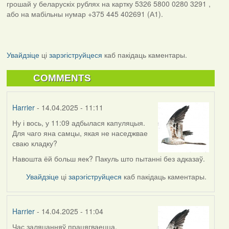
грошай у беларускіх рублях на картку 5326 5800 0280 3291 ,
або на мабільны нумар +375 445 402691 (А1).
Увайдзіце
ці
зарэгіструйцеся
каб пакідаць каментары.
COMMENTS
Harrier
- 14.04.2025 - 11:11
Ну і вось, у 11:09 адбылася капуляцыя.
Для чаго яна самцы, якая не наседжвае
сваю кладку?
Навошта ёй больш яек? Пакуль што пытанні без адказаў.
Увайдзіце
ці
зарэгіструйцеся
каб пакідаць каментары.
Harrier
- 14.04.2025 - 11:04
Час заляцанняў працягваецца.