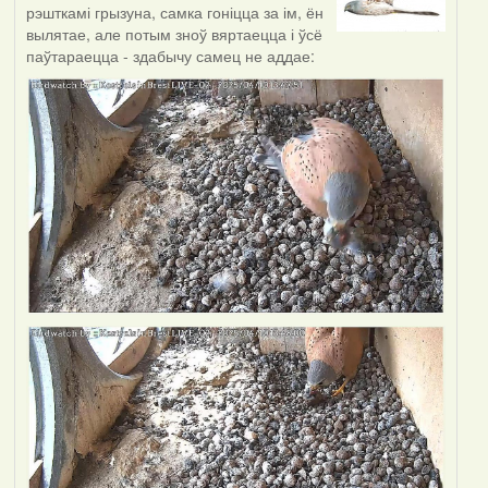
рэшткамі грызуна, самка гоніцца за ім, ён
вылятае, але потым зноў вяртаецца і ўсё
паўтараецца - здабычу самец не аддае: