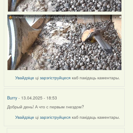
Увайдзіце
ці
зарэгіструйцеся
каб пакідаць каментары.
Burry
- 13.04.2025 - 18:53
Добрый день! А что с первым гнездом?
Увайдзіце
ці
зарэгіструйцеся
каб пакідаць каментары.