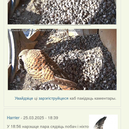
Увайдзіце
ці
зарэгіструйцеся
каб пакідаць каментары.
Harrier
- 25.03.2025 - 18:39
У 18:56 нарэшце пара сядзіць побач і ніхто