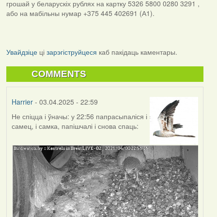
грошай у беларускіх рублях на картку 5326 5800 0280 3291 ,
або на мабільны нумар +375 445 402691 (А1).
Увайдзіце
ці
зарэгіструйцеся
каб пакідаць каментары.
COMMENTS
Harrier
- 03.04.2025 - 22:59
Не спіцца і ўначы: у 22:56 папрасыпаліся і
самец, і самка, папішчалі і снова спаць: