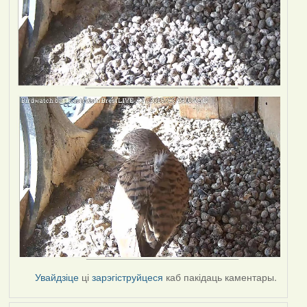
Увайдзіце
ці
зарэгіструйцеся
каб пакідаць каментары.