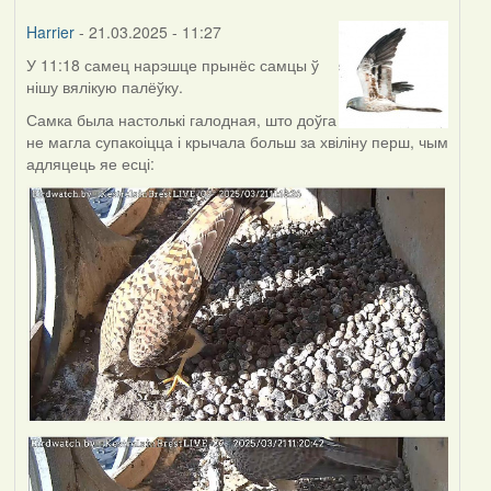
Harrier
- 21.03.2025 - 11:27
У 11:18 самец нарэшце прынёс самцы ў
нішу вялікую палёўку.
Самка была настолькі галодная, што доўга
не магла супакоіцца і крычала больш за хвіліну перш, чым
адляцець яе есці: