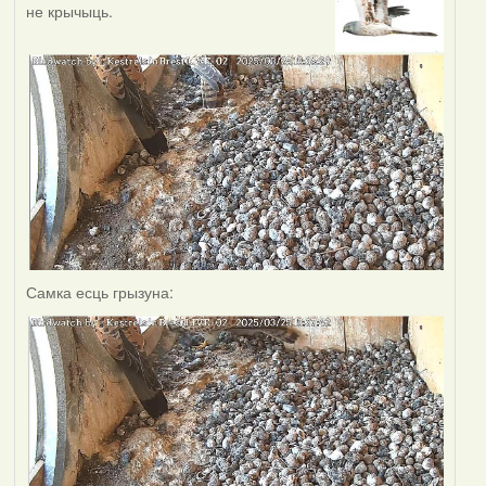
не крычыць.
Самка есць грызуна: