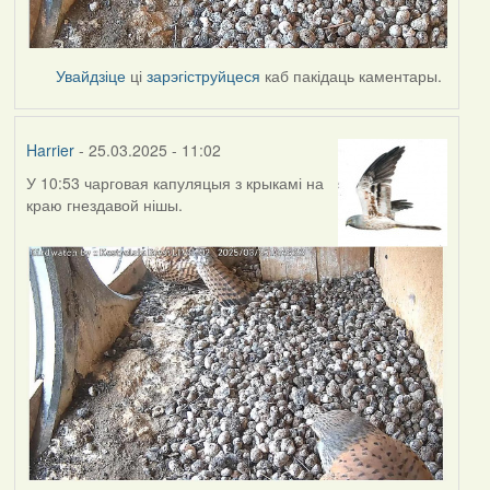
Увайдзіце
ці
зарэгіструйцеся
каб пакідаць каментары.
Harrier
- 25.03.2025 - 11:02
У 10:53 чарговая капуляцыя з крыкамі на
краю гнездавой нішы.