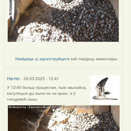
Увайдзіце
ці
зарэгіструйцеся
каб пакідаць каментары.
Harrier
- 29.03.2025 - 12:41
У 12:40 больш працяглая, чым звычайна,
капуляцыя ды яшчэ не на краю, а ў
гнездавой нішы: