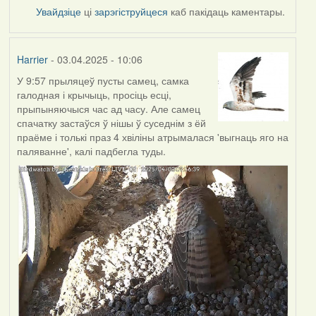
Увайдзіце
ці
зарэгіструйцеся
каб пакідаць каментары.
Harrier
- 03.04.2025 - 10:06
У 9:57 прыляцеў пусты самец, самка
галодная і крычыць, просіць есці,
прыпыняючыся час ад часу. Але самец
спачатку застаўся ў нішы ў суседнім з ёй
праёме і толькі праз 4 хвіліны атрымалася 'выгнаць яго на
паляванне', калі падбегла туды.