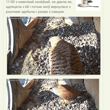
11:00 з невялікай палёўкай, не даела яе,
адляцела з ёй і потым зноў вярнулася з
рэшткамі здабычы і разам з самцом.