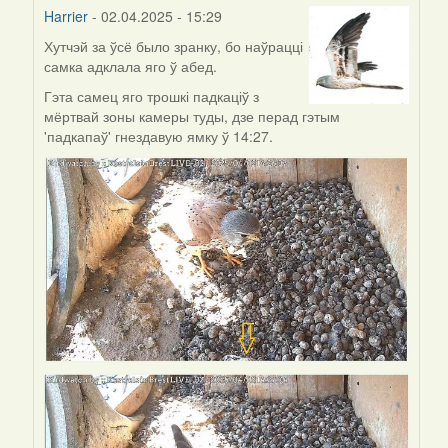
Harrier
- 02.04.2025 - 15:29
Хутчэй за ўсё было зранку, бо наўрацці
In
самка адклала яго ў абед.
reply
to
Гэта самец яго трошкі падкаціў з
by
мёртвай зоны камеры туды, дзе перад гэтым
AV
'падкапаў' гнездавую ямку ў 14:27.