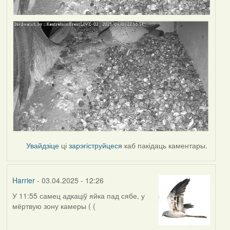
Увайдзіце
ці
зарэгіструйцеся
каб пакідаць каментары.
Harrier
- 03.04.2025 - 12:26
У 11:55 самец адкаціў яйка пад сябе, у
мёртвую зону камеры ( (