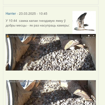
Harrier
- 23.03.2025 - 10:45
У 10:44 самка капае гнездавую ямку ў
добры месцы - як раз насупраць камеры: