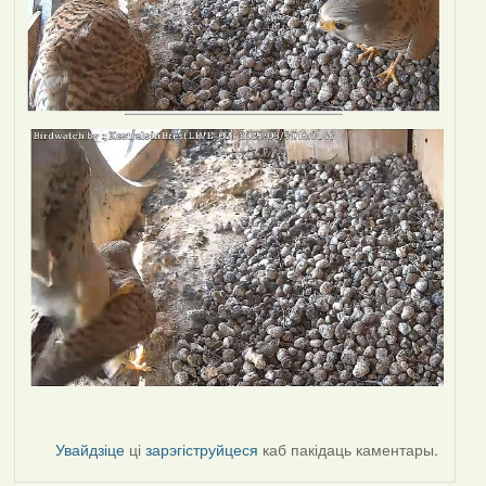
Увайдзіце
ці
зарэгіструйцеся
каб пакідаць каментары.