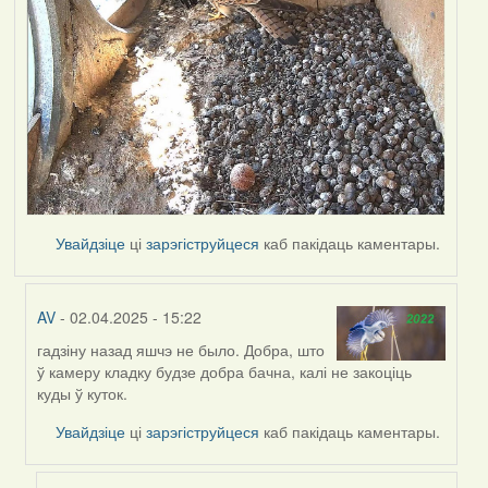
Увайдзіце
ці
зарэгіструйцеся
каб пакідаць каментары.
AV
- 02.04.2025 - 15:22
гадзіну назад яшчэ не было. Добра, што
In
ў камеру кладку будзе добра бачна, калі не закоціць
reply
куды ў куток.
to
by
Увайдзіце
ці
зарэгіструйцеся
каб пакідаць каментары.
Harrier