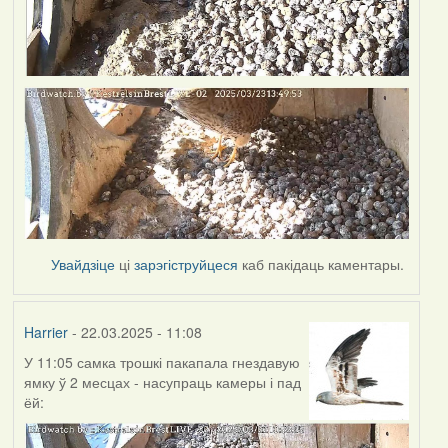
Увайдзіце
ці
зарэгіструйцеся
каб пакідаць каментары.
Harrier
- 22.03.2025 - 11:08
У 11:05 самка трошкі пакапала гнездавую
ямку ў 2 месцах - насупраць камеры і пад
ёй: