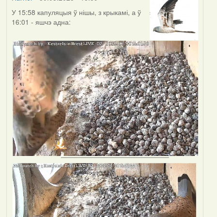
У 15:58 капуляцыя ў нішы, з крыкамі, а ў
16:01 - яшчэ адна: