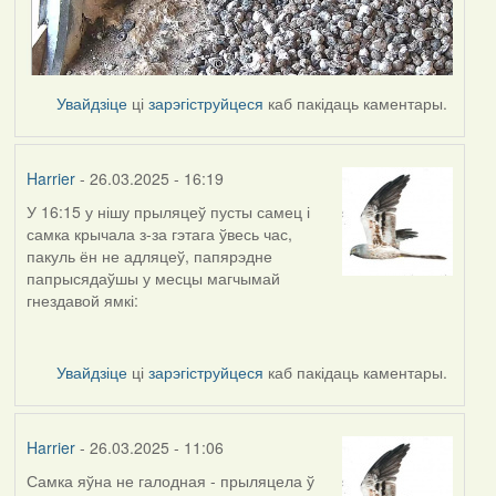
Увайдзіце
ці
зарэгіструйцеся
каб пакідаць каментары.
Harrier
- 26.03.2025 - 16:19
У 16:15 у нішу прыляцеў пусты самец і
самка крычала з-за гэтага ўвесь час,
пакуль ён не адляцеў, папярэдне
папрысядаўшы у месцы магчымай
гнездавой ямкі:
Увайдзіце
ці
зарэгіструйцеся
каб пакідаць каментары.
Harrier
- 26.03.2025 - 11:06
Самка яўна не галодная - прыляцела ў