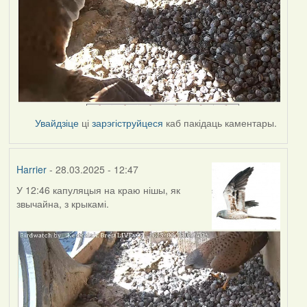
Увайдзіце
ці
зарэгіструйцеся
каб пакідаць каментары.
Harrier
- 28.03.2025 - 12:47
У 12:46 капуляцыя на краю нішы, як
звычайна, з крыкамі.