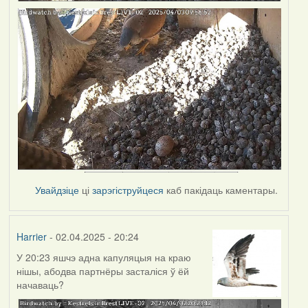
Увайдзіце
ці
зарэгіструйцеся
каб пакідаць каментары.
Harrier
- 02.04.2025 - 20:24
У 20:23 яшчэ адна капуляцыя на краю
нішы, абодва партнёры засталіся ў ёй
начаваць?