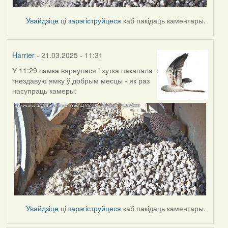
Увайдзіце
ці
зарэгіструйцеся
каб пакідаць каментары.
Harrier
- 21.03.2025 - 11:31
У 11:29 самка вярнулася і хутка пакапала
гнездавую ямку ў добрым месцы - як раз
насупраць камеры:
Увайдзіце
ці
зарэгіструйцеся
каб пакідаць каментары.