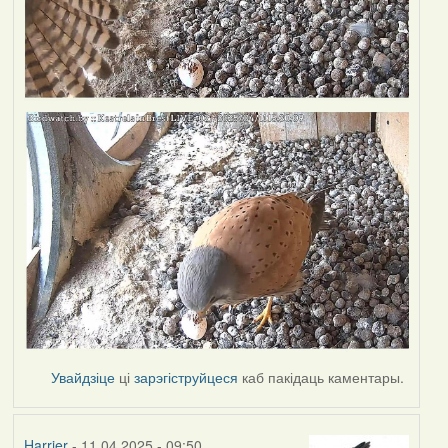
Увайдзіце
ці
зарэгіструйцеся
каб пакідаць каментары.
Harrier
- 11.04.2025 - 09:50