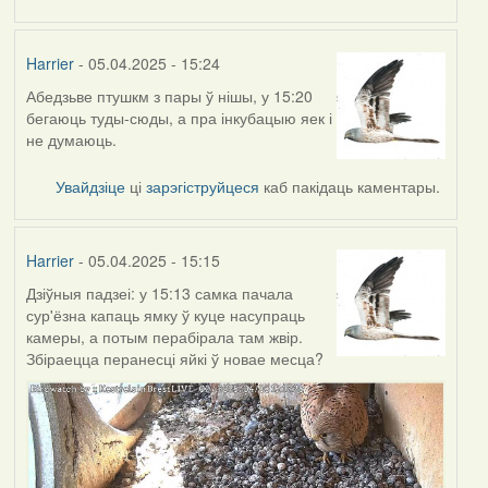
Harrier
- 05.04.2025 - 15:24
Абедзьве птушкм з пары ў нішы, у 15:20
бегаюць туды-сюды, а пра інкубацыю яек і
не думаюць.
Увайдзіце
ці
зарэгіструйцеся
каб пакідаць каментары.
Harrier
- 05.04.2025 - 15:15
Дзіўныя падзеі: у 15:13 самка пачала
сур'ёзна капаць ямку ў куце насупраць
камеры, а потым перабірала там жвір.
Збіраецца перанесці яйкі ў новае месца?