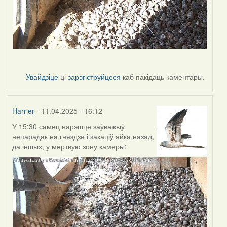
Увайдзіце
ці
зарэгіструйцеся
каб пакідаць каментары.
Harrier
- 11.04.2025 - 16:12
У 15:30 самец нарэшце заўважыў
непарадак на гняздзе і закаціў яйка назад,
да іншых, у мёртвую зону камеры: