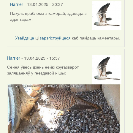
Harrier
- 13.04.2025 - 20:37
Пакуль праблема з камерай, здаецца з
In
адаптарам.
reply
to
by
Увайдзіце
ці
зарэгіструйцеся
каб пакідаць каментары.
Burry
Harrier
- 13.04.2025 - 15:57
Сёння ўвесь дзень нейкі кругазварот
заляцанняў у гнездавой нішы: