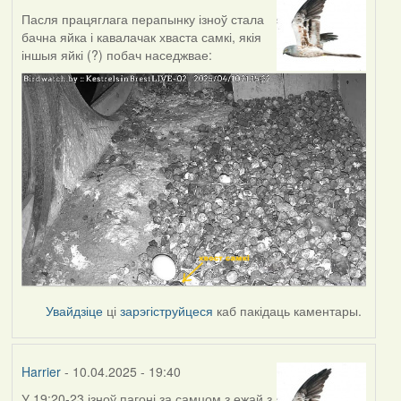
Пасля працяглага перапынку ізноў стала
бачна яйка і кавалачак хваста самкі, якія
іншыя яйкі (?) побач наседжвае:
Увайдзіце
ці
зарэгіструйцеся
каб пакідаць каментары.
Harrier
- 10.04.2025 - 19:40
У 19:20-23 ізноў пагоні за самцом з ежай з