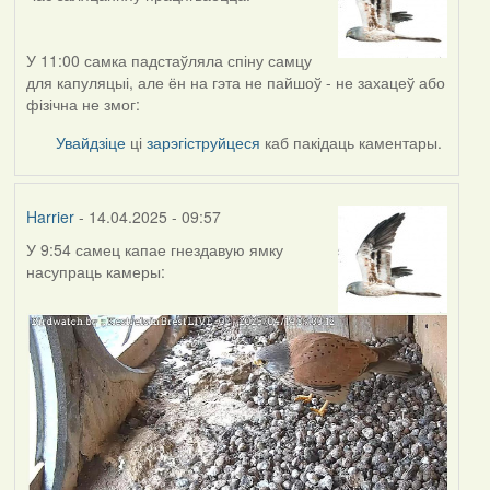
У 11:00 самка падстаўляла спіну самцу
для капуляцыі, але ён на гэта не пайшоў - не захацеў або
фізічна не змог:
Увайдзіце
ці
зарэгіструйцеся
каб пакідаць каментары.
Harrier
- 14.04.2025 - 09:57
У 9:54 самец капае гнездавую ямку
насупраць камеры: