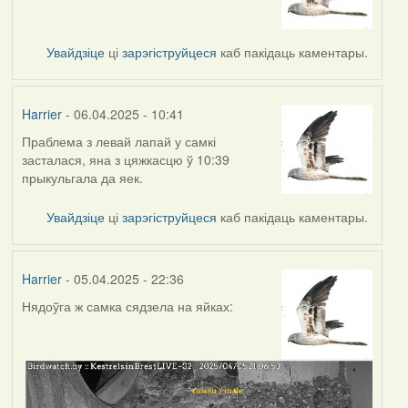
Увайдзіце
ці
зарэгіструйцеся
каб пакідаць каментары.
Harrier
- 06.04.2025 - 10:41
Праблема з левай лапай у самкі
засталася, яна з цяжкасцю ў 10:39
прыкульгала да яек.
Увайдзіце
ці
зарэгіструйцеся
каб пакідаць каментары.
Harrier
- 05.04.2025 - 22:36
Нядоўга ж самка сядзела на яйках: