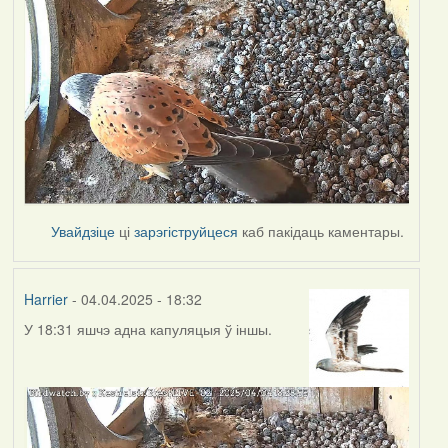
Увайдзіце
ці
зарэгіструйцеся
каб пакідаць каментары.
Harrier
- 04.04.2025 - 18:32
У 18:31 яшчэ адна капуляцыя ў іншы.