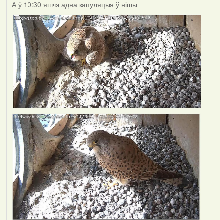
А ў 10:30 яшчэ адна капуляцыя ў нішы!