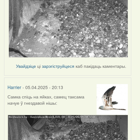
Увайдзіце
ці
зарэгіструйцеся
каб пакідаць каментары.
Harrier
- 05.04.2025 - 20:13
Самка спіць на яйках, самец таксама
начуе ў гнездавой нішы: