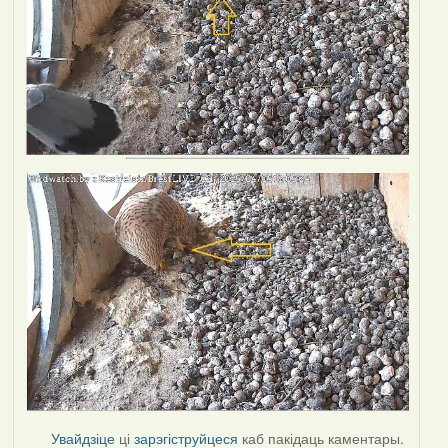
Увайдзіце
ці
зарэгіструйцеся
каб пакідаць каментары.