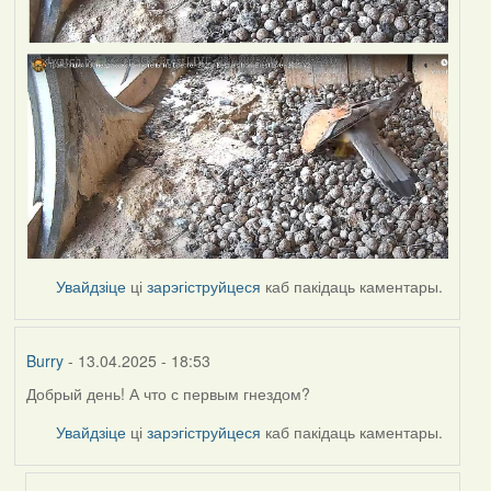
Увайдзіце
ці
зарэгіструйцеся
каб пакідаць каментары.
Burry
- 13.04.2025 - 18:53
Добрый день! А что с первым гнездом?
Увайдзіце
ці
зарэгіструйцеся
каб пакідаць каментары.