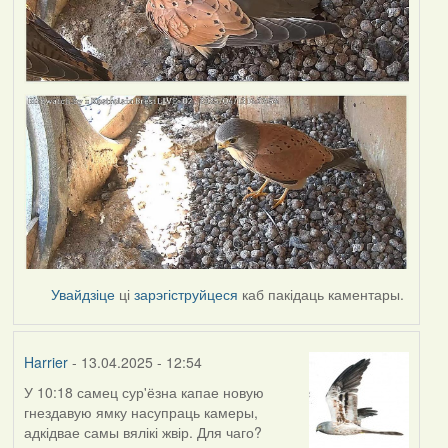
Увайдзіце
ці
зарэгіструйцеся
каб пакідаць каментары.
Harrier
- 13.04.2025 - 12:54
У 10:18 самец сур'ёзна капае новую
гнездавую ямку насупраць камеры,
адкідвае самы вялікі жвір. Для чаго?