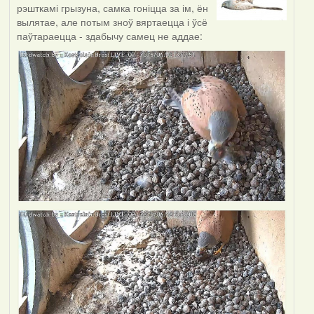
рэшткамі грызуна, самка гоніцца за ім, ён
вылятае, але потым зноў вяртаецца і ўсё
паўтараецца - здабычу самец не аддае: