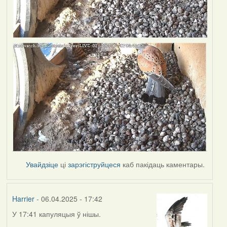
Увайдзіце
ці
зарэгіструйцеся
каб пакідаць каментары.
Harrier
- 06.04.2025 - 17:42
У 17:41 капуляцыя ў нішы.