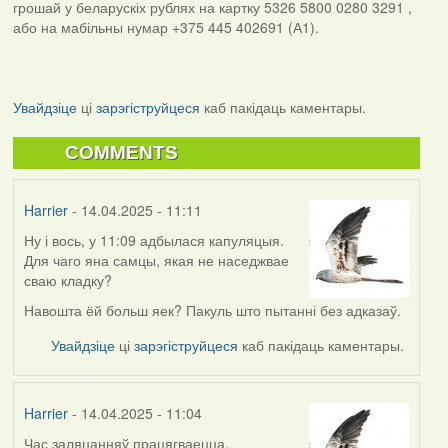
грошай у беларускіх рублях на картку 5326 5800 0280 3291 ,
або на мабільны нумар +375 445 402691 (А1).
Увайдзіце
ці
зарэгіструйцеся
каб пакідаць каментары.
COMMENTS
Harrier
- 14.04.2025 - 11:11
Ну і вось, у 11:09 адбылася капуляцыя.
Для чаго яна самцы, якая не наседжвае
сваю кладку?
Навошта ёй больш яек? Пакуль што пытанні без адказаў.
Увайдзіце
ці
зарэгіструйцеся
каб пакідаць каментары.
Harrier
- 14.04.2025 - 11:04
Час заляцанняў працягваецца.