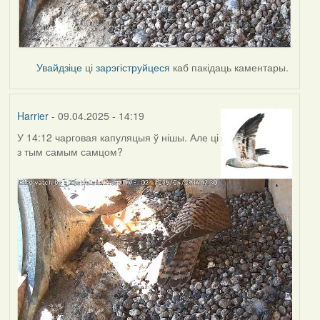
Увайдзіце
ці
зарэгіструйцеся
каб пакідаць каментары.
Harrier
- 09.04.2025 - 14:19
У 14:12 чарговая капуляцыя ў нішы. Але ці
з тым самым самцом?