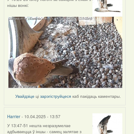
нішы вонкі:
Увайдзіце
ці
зарэгіструйцеся
каб пакідаць каментары.
Harrier
- 10.04.2025 - 13:57
У 13:47-51 нешта незразумелае
адбываецца ў іншы - самец залятае з