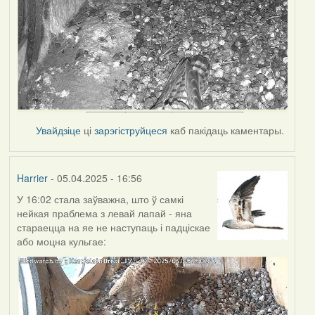
Увайдзіце
ці
зарэгіструйцеся
каб пакідаць каментары.
Harrier
- 05.04.2025 - 16:56
У 16:02 стала заўважна, што ў самкі
нейкая праблема з левай лапай - яна
стараецца на яе не наступаць і падціскае
або моцна кульгае: