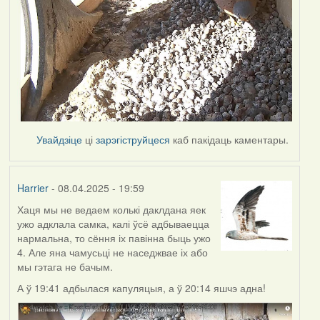
Увайдзіце
ці
зарэгіструйцеся
каб пакідаць каментары.
Harrier
- 08.04.2025 - 19:59
Хаця мы не ведаем колькі даклдана яек
ужо адклала самка, калі ўсё адбываецца
нармальна, то сёння іх павінна быць ужо
4. Але яна чамусьці не наседжвае іх або
мы гэтага не бачым.
А ў 19:41 адбылася капуляцыя, а ў 20:14 яшчэ адна!