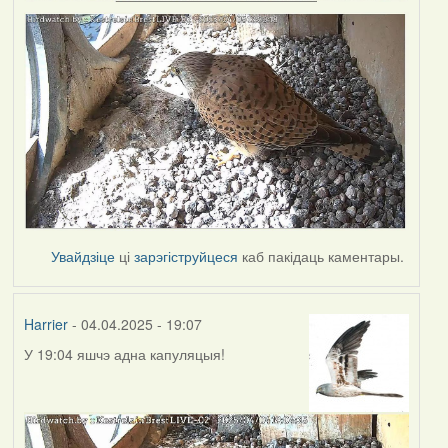
Увайдзіце
ці
зарэгіструйцеся
каб пакідаць каментары.
Harrier
- 04.04.2025 - 19:07
У 19:04 яшчэ адна капуляцыя!