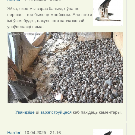
Яйка, якое мы зараз бачым, яўна не
першае - тое было цямнейшым. Але што з
імі ўсімі будзе, пакуль што канчатковай
упэўненасці няма:
Увайдзіце
ці
зарэгіструйцеся
каб пакідаць каментары.
Harrier
- 10.04.2025 - 21:16