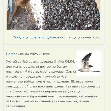
Увайдзіце
ці
зарэгіструйцеся
каб пакідаць каментары.
Harrier
- 05.04.2025 - 10:32
Хутчэй за ўсё самка адклала ІІ яйка 04.04,
але мы ніпершае, ні другое не бачым -
яны трапілі ў мёртвую зону камеры. Самка
іх яшчэ не наседжвае - хутчэй за ўсё
пачне гэта рабіць толькі пасля адкладкі ІІІ, якое можа
з'явіцца 06.04 ці на наступны дзень. Так яна забяспечыць
траіх першых птушанят перавагай ва ўзросце і
першынство ў атрыманні ежы, і, адпаведна, забяпечвае
ім больш шанцаў выляцець з гнязда пры недахопе
харчавання.