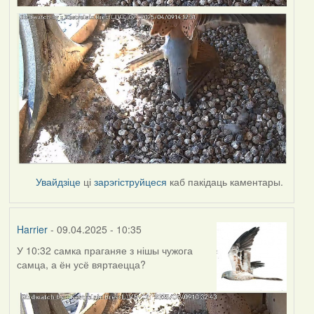
Увайдзіце
ці
зарэгіструйцеся
каб пакідаць каментары.
Harrier
- 09.04.2025 - 10:35
У 10:32 самка праганяе з нішы чужога
самца, а ён усё вяртаецца?