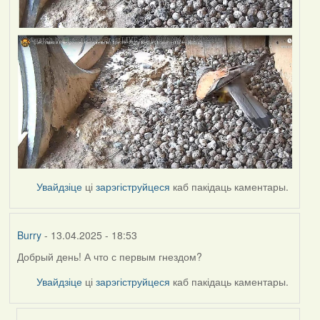
Увайдзіце
ці
зарэгіструйцеся
каб пакідаць каментары.
Burry
- 13.04.2025 - 18:53
Добрый день! А что с первым гнездом?
Увайдзіце
ці
зарэгіструйцеся
каб пакідаць каментары.