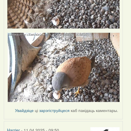
Увайдзіце
ці
зарэгіструйцеся
каб пакідаць каментары.
Harrier
- 11.04.2025 - 09:50