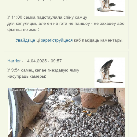
У 11:00 самка падстаўляла спіну самцу
для капуляцыі, але ён на гэта не пайшоў - не захацеў або
фізічна не змог:
Увайдзіце
ці
зарэгіструйцеся
каб пакідаць каментары.
Harrier
- 14.04.2025 - 09:57
У 9:54 самец капае гнездавую ямку
насупраць камеры: