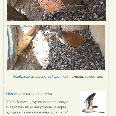
Увайдзіце
ці
зарэгіструйцеся
каб пакідаць каментары.
Harrier
- 13.04.2025 - 12:54
У 10:18 самец сур'ёзна капае новую
гнездавую ямку насупраць камеры,
адкідвае самы вялікі жвір. Для чаго?