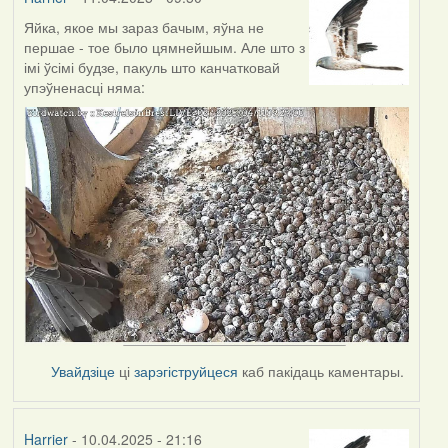
Яйка, якое мы зараз бачым, яўна не
першае - тое было цямнейшым. Але што з
імі ўсімі будзе, пакуль што канчатковай
упэўненасці няма:
Увайдзіце
ці
зарэгіструйцеся
каб пакідаць каментары.
Harrier
- 10.04.2025 - 21:16