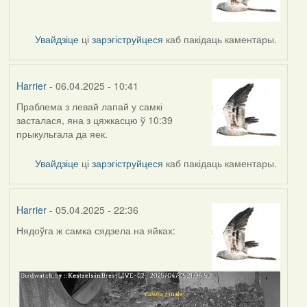
Увайдзіце
ці
зарэгіструйцеся
каб пакідаць каментары.
Harrier
- 06.04.2025 - 10:41
Праблема з левай лапай у самкі
засталася, яна з цяжкасцю ў 10:39
прыкульгала да яек.
Увайдзіце
ці
зарэгіструйцеся
каб пакідаць каментары.
Harrier
- 05.04.2025 - 22:36
Нядоўга ж самка сядзела на яйках: