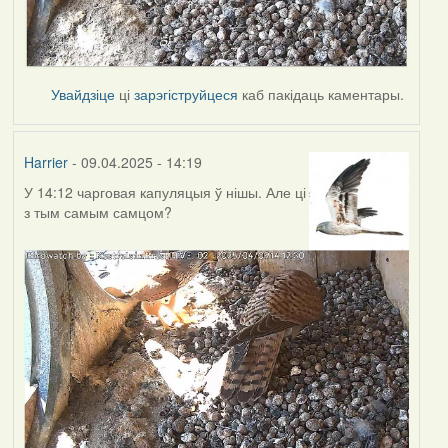
Увайдзіце
ці
зарэгіструйцеся
каб пакідаць каментары.
Harrier
- 09.04.2025 - 14:19
У 14:12 чарговая капуляцыя ў нішы. Але ці
з тым самым самцом?