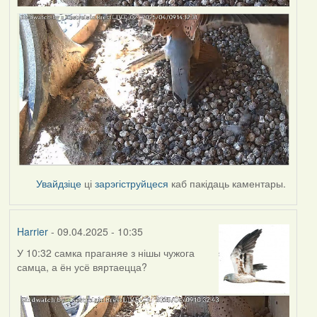
Увайдзіце
ці
зарэгіструйцеся
каб пакідаць каментары.
Harrier
- 09.04.2025 - 10:35
У 10:32 самка праганяе з нішы чужога
самца, а ён усё вяртаецца?