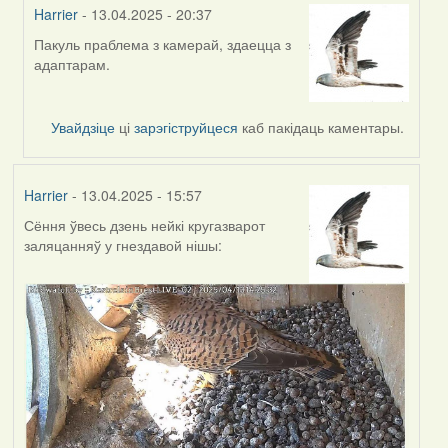
Harrier
- 13.04.2025 - 20:37
Пакуль праблема з камерай, здаецца з
In
адаптарам.
reply
to
by
Увайдзіце
ці
зарэгіструйцеся
каб пакідаць каментары.
Burry
Harrier
- 13.04.2025 - 15:57
Сёння ўвесь дзень нейкі кругазварот
заляцанняў у гнездавой нішы: