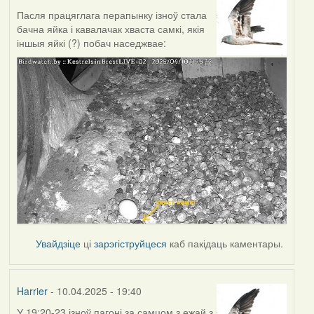
Пасля працяглага перапынку ізноў стала
бачна яйка і кавалачак хваста самкі, якія
іншыя яйкі (?) побач наседжвае:
Увайдзіце
ці
зарэгіструйцеся
каб пакідаць каментары.
Harrier
- 10.04.2025 - 19:40
У 19:20-23 ізноў пагоні за самцом з ежай з