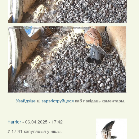
Увайдзіце
ці
зарэгіструйцеся
каб пакідаць каментары.
Harrier
- 06.04.2025 - 17:42
У 17:41 капуляцыя ў нішы.