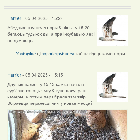
Harrier
- 05.04.2025 - 15:24
Абедзьве птушкм з пары ў нішы, у 15:20
бегаюць туды-сюды, а пра інкубацыю яек і
не думаюць.
Увайдзіце
ці
зарэгіструйцеся
каб пакідаць каментары.
Harrier
- 05.04.2025 - 15:15
Дзіўныя падзеі: у 15:13 самка пачала
сур'ёзна капаць ямку ў куце насупраць
камеры, а потым перабірала там жвір.
Збіраецца перанесці яйкі ў новае месца?