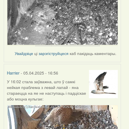
Увайдзіце
ці
зарэгіструйцеся
каб пакідаць каментары.
Harrier
- 05.04.2025 - 16:56
У 16:02 стала заўважна, што ў самкі
нейкая праблема з левай лапай - яна
стараецца на яе не наступаць і падціскае
або моцна кульгае: