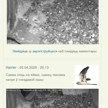
Увайдзіце
ці
зарэгіструйцеся
каб пакідаць каментары.
Harrier
- 05.04.2025 - 20:13
Самка спіць на яйках, самец таксама
начуе ў гнездавой нішы: