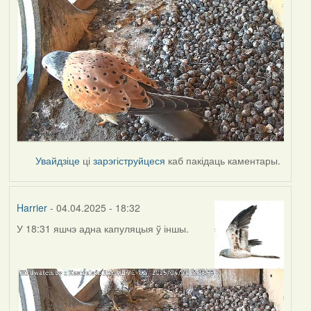
Увайдзіце
ці
зарэгіструйцеся
каб пакідаць каментары.
Harrier
- 04.04.2025 - 18:32
У 18:31 яшчэ адна капуляцыя ў іншы.