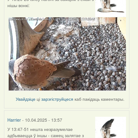
нішы вонкі:
Увайдзіце
ці
зарэгіструйцеся
каб пакідаць каментары.
Harrier
- 10.04.2025 - 13:57
У 13:47-51 нешта незразумелае
адбываецца ў іншы - самец залятае з