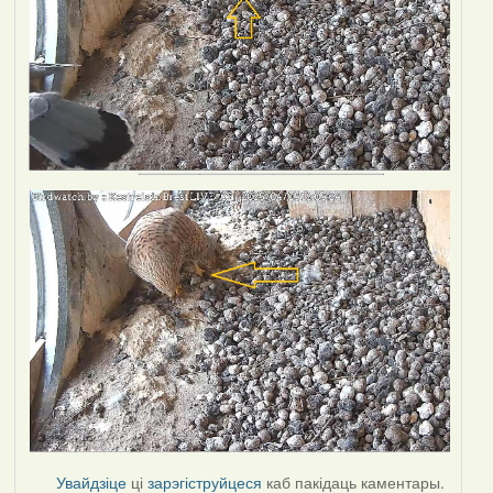
Увайдзіце
ці
зарэгіструйцеся
каб пакідаць каментары.