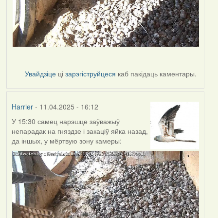
Увайдзіце
ці
зарэгіструйцеся
каб пакідаць каментары.
Harrier
- 11.04.2025 - 16:12
У 15:30 самец нарэшце заўважыў
непарадак на гняздзе і закаціў яйка назад,
да іншых, у мёртвую зону камеры: