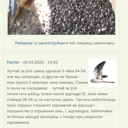
Увайдзіце
ці
зарэгіструйцеся
каб пакідаць каментары.
Harrier
- 05.04.2025 - 10:32
Хутчэй за ўсё самка адклала ІІ яйка 04.04,
але мы ніпершае, ні другое не бачым -
яны трапілі ў мёртвую зону камеры. Самка
іх яшчэ не наседжвае - хутчэй за ўсё
пачне гэта рабіць толькі пасля адкладкі ІІІ, якое можа
з'явіцца 06.04 ці на наступны дзень. Так яна забяспечыць
траіх першых птушанят перавагай ва ўзросце і
першынство ў атрыманні ежы, і, адпаведна, забяпечвае
ім больш шанцаў выляцець з гнязда пры недахопе
харчавання.