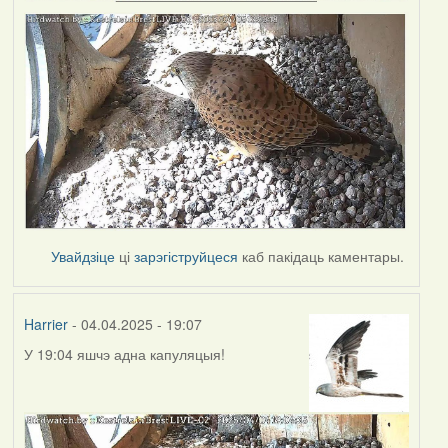
Увайдзіце
ці
зарэгіструйцеся
каб пакідаць каментары.
Harrier
- 04.04.2025 - 19:07
У 19:04 яшчэ адна капуляцыя!