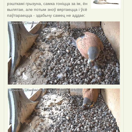
рэшткамі грызуна, самка гоніцца за ім, ён
вылятае, але потым зноў вяртаецца і ўсё
паўтараецца - здабычу самец не аддае: