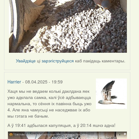
Увайдзіце
ці
зарэгіструйцеся
каб пакідаць каментары.
Harrier
- 08.04.2025 - 19:59
Хаця мы не ведаем колькі даклдана яек
ужо адклала самка, калі ўсё адбываецца
нармальна, то сёння іх павінна быць ужо
4. Але яна чамусьці не наседжвае іх або
мы гэтага не бачым.
А ў 19:41 адбылася капуляцыя, а ў 20:14 яшчэ адна!