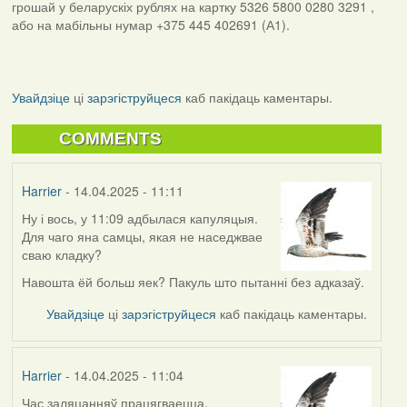
грошай у беларускіх рублях на картку 5326 5800 0280 3291 ,
або на мабільны нумар +375 445 402691 (А1).
Увайдзіце
ці
зарэгіструйцеся
каб пакідаць каментары.
COMMENTS
Harrier
- 14.04.2025 - 11:11
Ну і вось, у 11:09 адбылася капуляцыя.
Для чаго яна самцы, якая не наседжвае
сваю кладку?
Навошта ёй больш яек? Пакуль што пытанні без адказаў.
Увайдзіце
ці
зарэгіструйцеся
каб пакідаць каментары.
Harrier
- 14.04.2025 - 11:04
Час заляцанняў працягваецца.