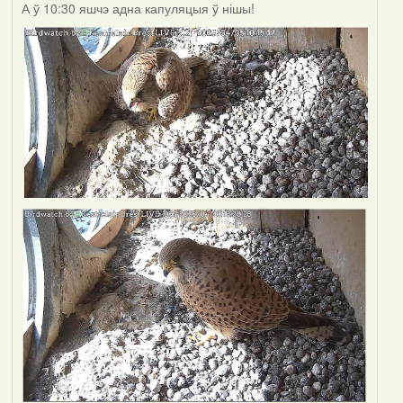
А ў 10:30 яшчэ адна капуляцыя ў нішы!