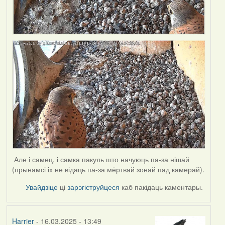
Але і самец, і самка пакуль што начуюць па-за нішай
(прынамсі іх не відаць па-за мёртвай зонай пад камерай).
Увайдзіце
ці
зарэгіструйцеся
каб пакідаць каментары.
Harrier
- 16.03.2025 - 13:49