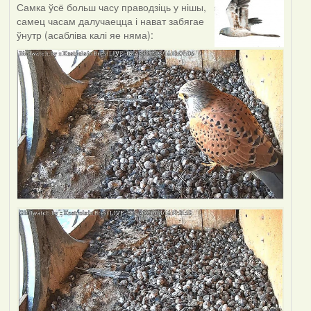
Самка ўсё больш часу праводзіць у нішы,
самец часам далучаецца і нават забягае
ўнутр (асабліва калі яе няма):