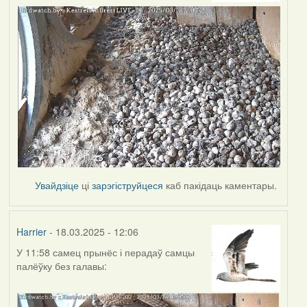
Увайдзіце
ці
зарэгіструйцеся
каб пакідаць каментары.
Harrier
- 18.03.2025 - 12:06
У 11:58 самец прынёс і перадаў самцы
палёўку без галавы: