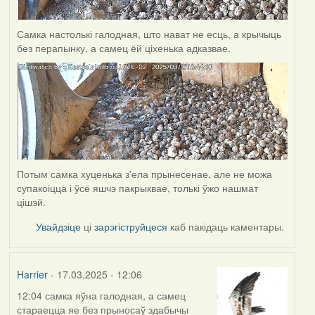
Самка настолькі галодная, што нават не есць, а крычыць
без перапынку, а самец ёй ціхенька адказвае.
Потым самка хуценька з'ела прынесенае, але не можа
супакоіцца і ўсё яшчэ пакрыквае, толькі ўжо нашмат
цішэй.
Увайдзіце
ці
зарэгіструйцеся
каб пакідаць каментары.
Harrier
- 17.03.2025 - 12:06
12:04 самка яўна галодная, а самец
стараецца яе без прыносаў здабычы