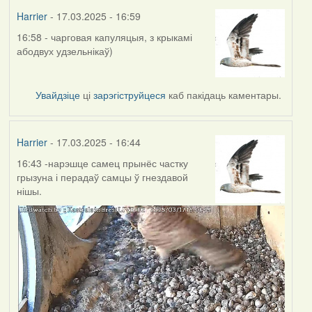
Harrier
- 17.03.2025 - 16:59
16:58 - чарговая капуляцыя, з крыкамі
абодвух удзельнікаў)
Увайдзіце
ці
зарэгіструйцеся
каб пакідаць каментары.
Harrier
- 17.03.2025 - 16:44
16:43 -нарэшце самец прынёс частку
грызуна і перадаў самцы ў гнездавой
нішы.