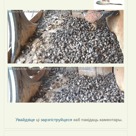
Увайдзіце
ці
зарэгіструйцеся
каб пакідаць каментары.