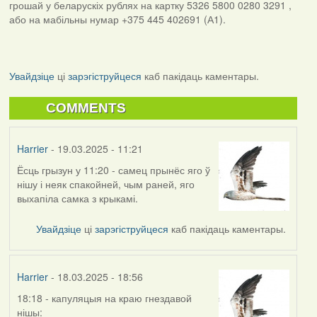
грошай у беларускіх рублях на картку 5326 5800 0280 3291 ,
або на мабільны нумар +375 445 402691 (А1).
Увайдзіце
ці
зарэгіструйцеся
каб пакідаць каментары.
COMMENTS
Harrier
- 19.03.2025 - 11:21
Ёсць грызун у 11:20 - самец прынёс яго ў
нішу і неяк спакойней, чым раней, яго
выхапіла самка з крыкамі.
Увайдзіце
ці
зарэгіструйцеся
каб пакідаць каментары.
Harrier
- 18.03.2025 - 18:56
18:18 - капуляцыя на краю гнездавой
нішы: