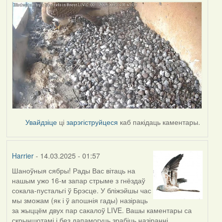
Увайдзіце
ці
зарэгіструйцеся
каб пакідаць каментары.
Harrier
- 14.03.2025 - 01:57
Шаноўныя сябры! Рады Вас вітаць на
нашым ужо 16-м запар стрыме з гнёздаў
сокала-пустальгі ў Брэсце. У бліжэйшы час
мы зможам (як і ў апошнія гады) назіраць
за жыццём двух пар сакалоў LIVE. Вашы каментары са
скрыншотамі і без дапамогуць зрабіць назіранні