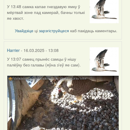
У 13:48 самка капае гнездавую ямку ў
мёртвай зоне пад камерай, бачны толькі
яе хвост.
Увайдзіце
ці
зарэгіструйцеся
каб пакідаць каментары.
Harrier
- 16.03.2025 - 13:08
У 13:07 самец прынёс самцы ў нішу
палёўку без галавы (яўна з'еў яе сам).