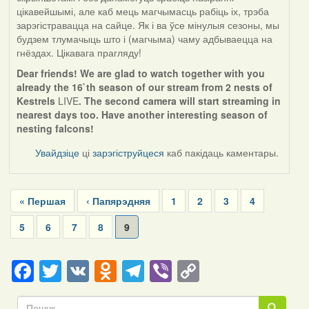
цікавейшымі, але каб мець магчымасць рабіць іх, трэба
зарэгістравацца на сайце. Як і ва ўсе мінулыя сезоны, мы
будзем тлумачыць што і (магчыма) чаму адбываецца на
гнёздах. Цікавага прагляду!
Dear friends! We are glad to watch together with you
already the 16`th season of our stream from 2 nests of
Kestrels
LIVE
. The second camera will start streaming in
nearest days too. Have another interesting season of
nesting falcons!
Увайдзіце
ці
зарэгіструйцеся
каб пакідаць каментары.
Pagination
First
« Першая
Previous
‹ Папярэдняя
Page
1
Page
2
Page
3
Page
4
page
page
Page
5
Page
6
Page
7
Page
8
Current
9
page
Facebook
Twitter
VK
Odnoklassniki
Telegram
Viber
Copy
Link
Пошук
Пошук