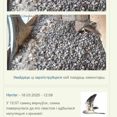
Увайдзіце
ці
зарэгіструйцеся
каб пакідаць каментары.
Harrier
- 18.03.2025 - 12:08
У 12:07 самец вярнуўся, самка
павярнулася да яго хвастом і адбылася
капуляцыя з крыкамі: