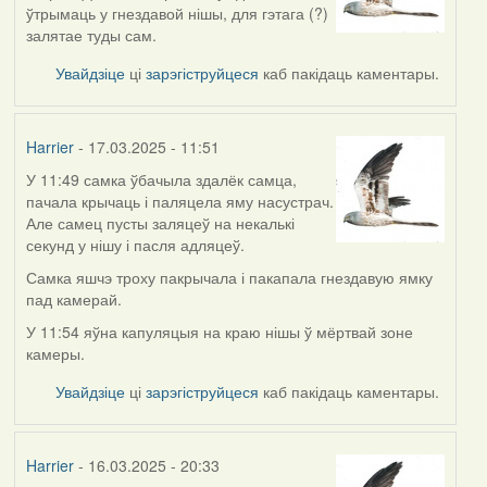
ўтрымаць у гнездавой нішы, для гэтага (?)
залятае туды сам.
Увайдзіце
ці
зарэгіструйцеся
каб пакідаць каментары.
Harrier
- 17.03.2025 - 11:51
У 11:49 самка ўбачыла здалёк самца,
пачала крычаць і паляцела яму насустрач.
Але самец пусты заляцеў на некалькі
секунд у нішу і пасля адляцеў.
Самка яшчэ троху пакрычала і пакапала гнездавую ямку
пад камерай.
У 11:54 яўна капуляцыя на краю нішы ў мёртвай зоне
камеры.
Увайдзіце
ці
зарэгіструйцеся
каб пакідаць каментары.
Harrier
- 16.03.2025 - 20:33