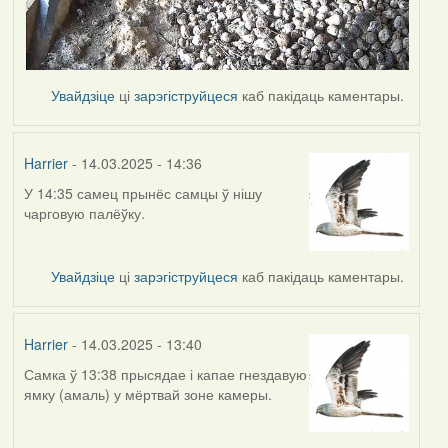
Увайдзіце
ці
зарэгіструйцеся
каб пакідаць каментары.
Harrier
- 14.03.2025 - 14:36
У 14:35 самец прынёс самцы ў нішу
чарговую палёўку.
Увайдзіце
ці
зарэгіструйцеся
каб пакідаць каментары.
Harrier
- 14.03.2025 - 13:40
Самка ў 13:38 прысядае і капае гнездавую
ямку (амаль) у мёртвай зоне камеры.