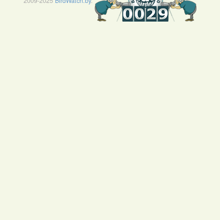
2009-2025
BirdWatch.by
.