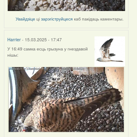
Увайдзіце
ці
зарэгіструйцеся
каб пакідаць каментары.
Harrier
- 15.03.2025 - 17:47
У 16:49 самка есць грызуна у гнездавой
нішы: