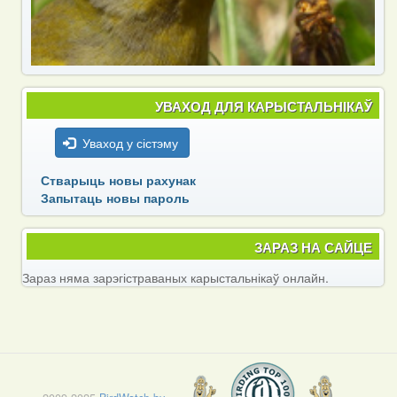
УВАХОД ДЛЯ КАРЫСТАЛЬНІКАЎ
Уваход у сістэму
Стварыць новы рахунак
Запытаць новы пароль
ЗАРАЗ НА САЙЦЕ
Зараз няма зарэгістраваных карыстальнікаў онлайн.