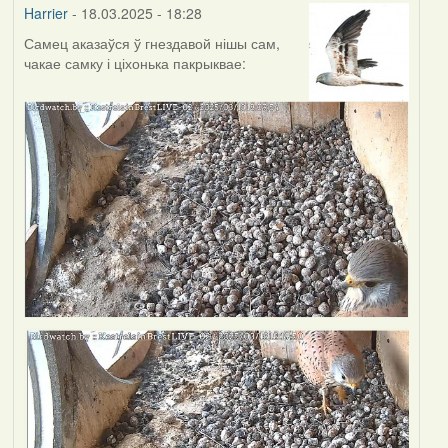
Harrier
- 18.03.2025 - 18:28
Самец аказаўся ў гнездавой нішы сам,
чакае самку і ціхонька пакрыквае: