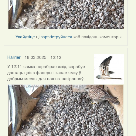
Увайдзіце
ці
зарэгіструйцеся
каб пакідаць каментары.
Harrier
- 18.03.2025 - 12:12
У 12:11 самка перабірае жвір, спрабуе
дастаць цвік з фанеры і капае ямку ў
добрым месцы для нашых назіранняў: