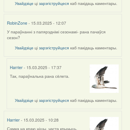
Увайдзіце
ці
зарэгіструйцеся
каб пакідаць каментары.
RobinZone
- 15.03.2025 - 12:07
У параўнанні з папярэднімі сезонамі- рана пачаўся
сезон?
Увайдзіце
ці
зарэгіструйцеся
каб пакідаць каментары.
Harrier
- 15.03.2025 - 17:37
Так, параўнальна рана сёлета.
In
reply
to
by
Увайдзіце
ці
зарэгіструйцеся
каб пакідаць каментары.
RobinZone
Harrier
- 15.03.2025 - 10:28
Самка на краю нішы, часта крычыць.