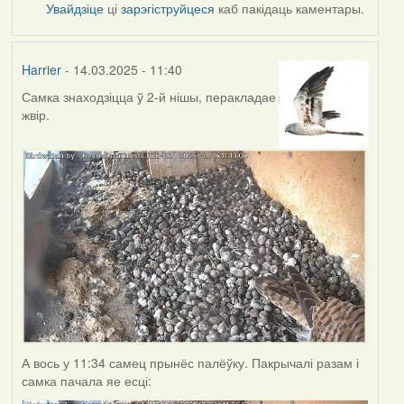
Увайдзіце
ці
зарэгіструйцеся
каб пакідаць каментары.
Harrier
- 14.03.2025 - 11:40
Самка знаходзіцца ў 2-й нішы, перакладае
жвір.
А вось у 11:34 самец прынёс палёўку. Пакрычалі разам і
самка пачала яе есці: