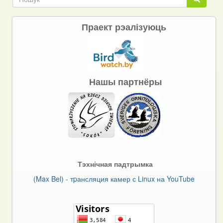
Праект рэалізуюць
Нашы партнёры
Тэхнічная падтрымка
(Max Bel) - тpансляция камер с Linux на YouTube