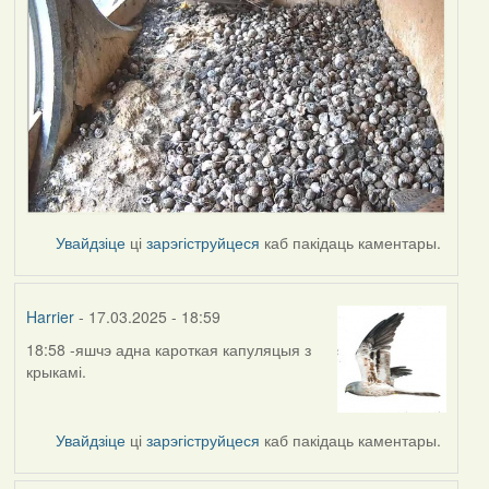
Увайдзіце
ці
зарэгіструйцеся
каб пакідаць каментары.
Harrier
- 17.03.2025 - 18:59
18:58 -яшчэ адна кароткая капуляцыя з
крыкамі.
Увайдзіце
ці
зарэгіструйцеся
каб пакідаць каментары.