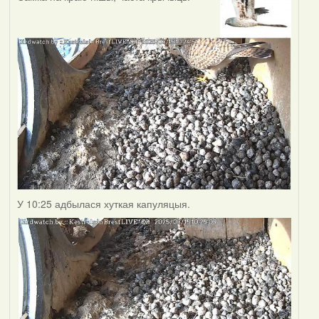
У 10:25 адбылася хуткая капуляцыя.