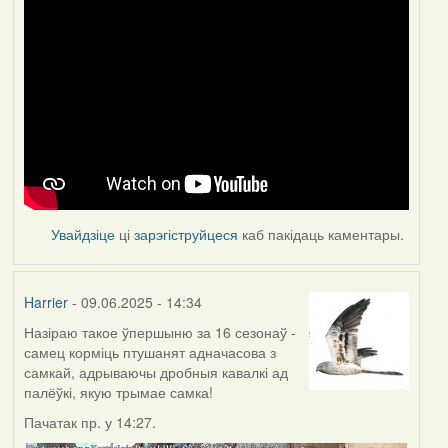
Увайдзіце
ці
зарэгіструйцеся
каб пакідаць каментары.
Harrier
- 09.06.2025 - 14:34
Назіраю такое ўпершыню за 16 сезонаў -
самец корміць птушанят адначасова з
самкай, адрываючы дробныя кавалкі ад
палёўкі, якую трымае самка!
Пачатак пр. у 14:27.