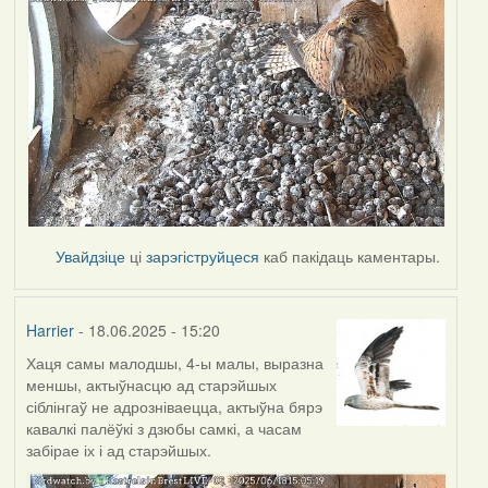
Увайдзіце
ці
зарэгіструйцеся
каб пакідаць каментары.
Harrier
- 18.06.2025 - 15:20
Хаця самы малодшы, 4-ы малы, выразна
меншы, актыўнасцю ад старэйшых
сіблінгаў не адрозніваецца, актыўна бярэ
кавалкі палёўкі з дзюбы самкі, а часам
забірае іх і ад старэйшых.