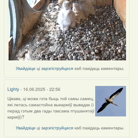
Увайдзіце
ці
зарэгіструйцеся
каб пакідаць каментары.
Lighty
- 16.06.2025 - 22:56
Цікава, ці можа гэта быць той самы самец,
які летась самастойна выкарміў вывадак (і
перад гэтым два гады таксама птушанятаў
карміў)?
Увайдзіце
ці
зарэгіструйцеся
каб пакідаць каментары.