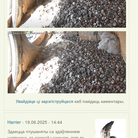
Увайдзіце
ці
зарэгіструйцеся
каб пакідаць каментары.
Harrier
- 19.06.2025 - 14:44
Здаецца птушаняты са здзіўленнем
назіраюць за самкай і самцом, якія то