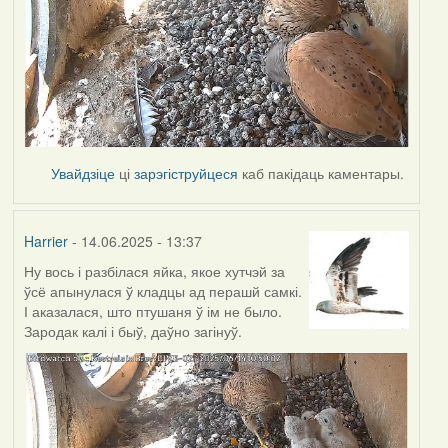
Увайдзіце
ці
зарэгіструйцеся
каб пакідаць каментары.
Harrier
- 14.06.2025 - 13:37
Ну вось і разбілася яйка, якое хутчэй за
ўсё апынулася ў кладцы ад перашй самкі.
І аказалася, што птушаня ў ім не было.
Зародак калі і быў, даўно загінуў.