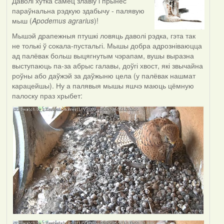
Даволі хутка самец злавіў і прынёс
параўнальна рэдкую здабычу - палявую
мыш (
Apodemus agrarius
)!
Мышэй драпежныя птушкі ловяць даволі рэдка, гэта так
не толькі ў сокала-пустальгі. Мышы добра адрозніваюцца
ад палёвак больш выцягнутым чэрапам, вушы выразна
выступаюць па-за абрыс галавы, доўгі хвост, які звычайна
роўны або даўжэй за даўжыню цела (у палёвак нашмат
карацейшы). Ну а палявыя мышы яшчэ маюць цёмную
палоску праз хрыбет: