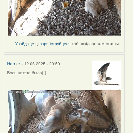
Увайдзіце
ці
зарэгіструйцеся
каб пакідаць каментары.
Harrier
- 12.06.2025 - 20:50
Вось як гэта было(((