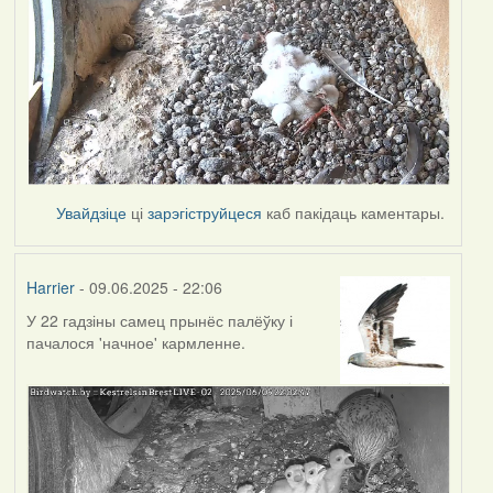
Увайдзіце
ці
зарэгіструйцеся
каб пакідаць каментары.
Harrier
- 09.06.2025 - 22:06
У 22 гадзіны самец прынёс палёўку і
пачалося 'начное' кармленне.