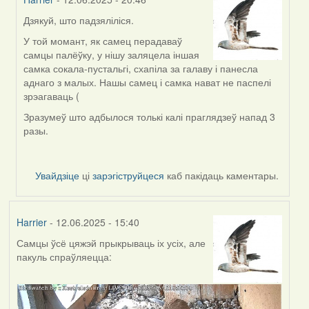
Дзякуй, што падзяліліся.
In
reply
У той момант, як самец перадаваў
to
самцы палёўку, у нішу заляцела іншая
by
самка сокала-пустальгі, схапіла за галаву і панесла
Andreyy
аднаго з малых. Нашы самец і самка нават не паспелі
зрэагаваць (
Зразумеў што адбылося толькі калі праглядзеў напад 3
разы.
Увайдзіце
ці
зарэгіструйцеся
каб пакідаць каментары.
Harrier
- 12.06.2025 - 15:40
Самцы ўсё цяжэй прыкрываць іх усіх, але
пакуль спраўляецца: