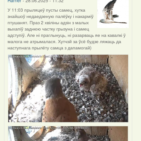
Harrier
- 28.06.2025 - 11:32
У 11:03 прыляцеў пусты самец, хутка
знайшоў недаедзеную палёўку і накарміў
птушанят. Праз 2 хвіліны адзін з малых
выхапіў заднюю частку грызуна і самец
адступіў. Але ні праглынуць, ні разарваць яе на кавалкі ў
малога не атрымалася. Хутчэй за ўсё будзе ляжаць да
наступнага прылёту самца з дапамогай)