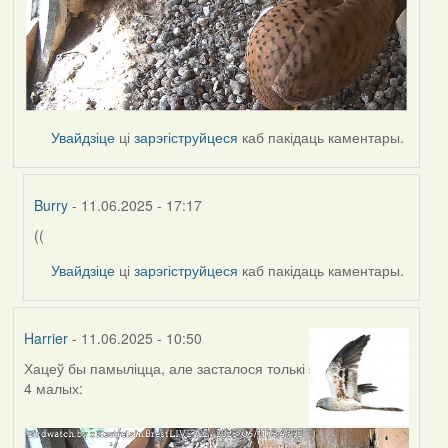
Увайдзіце
ці
зарэгіструйцеся
каб пакідаць каментары.
Burry
- 11.06.2025 - 17:17
((
In
reply
Увайдзіце
ці
зарэгіструйцеся
каб пакідаць каментары.
to
by
Harrier
Harrier
- 11.06.2025 - 10:50
Хацеў бы памыліцца, але засталося толькі
4 малых: