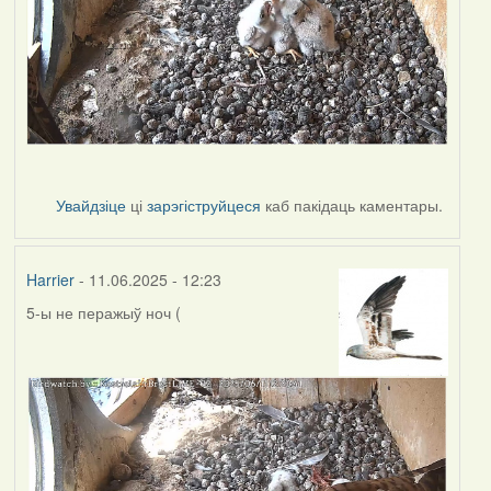
Увайдзіце
ці
зарэгіструйцеся
каб пакідаць каментары.
Harrier
- 11.06.2025 - 12:23
5-ы не перажыў ноч (