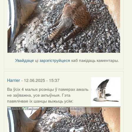
Увайдзіце
ці
зарэгіструйцеся
каб пакідаць каментары.
Harrier
- 12.06.2025 - 15:37
Ва ўсіх 4 малых розніцы ў памерах амаль
не заўважна, усе актыўныя. Гэта
павялічвае іх шанцы выжыць усім: