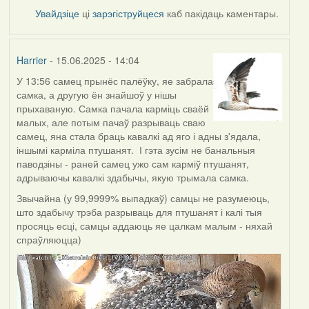
Увайдзіце
ці
зарэгіструйцеся
каб пакідаць каментары.
Harrier
- 15.06.2025 - 14:04
У 13:56 самец прынёс палёўку, яе забрала
самка, а другую ён знайшоў у нішы
прыхаваную. Самка пачала карміць сваёй
малых, але потым пачаў разрываць сваю
самец, яна стала браць кавалкі ад яго і адны з'ядала,
іншымі карміла птушанят. І гэта зусім не банальныя
паводзіны - раней самец ужо сам карміў птушанят,
адрываючы кавалкі здабычы, якую трымала самка.
Звычайна (у 99,9999% выпадкаў) самцы не разумеюць,
што здабычу трэба разрываць для птушанят і калі тыя
просяць есці, самцы аддаюць яе цалкам малым - няхай
спраўляюцца)