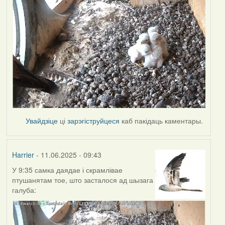
Увайдзіце
ці
зарэгіструйцеся
каб пакідаць каментары.
Harrier
- 11.06.2025 - 09:43
У 9:35 самка даядае і скрамлівае
птушанятам тое, што засталося ад шызага
галуба: