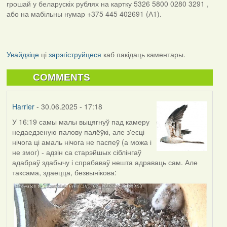
грошай у беларускіх рублях на картку 5326 5800 0280 3291 ,
або на мабільны нумар +375 445 402691 (А1).
Увайдзіце
ці
зарэгіструйцеся
каб пакідаць каментары.
COMMENTS
Harrier
- 30.06.2025 - 17:18
У 16:19 самы малы выцягнуў пад камеру
недаедзеную палову палёўкі, але з'есці
нічога ці амаль нічога не паспеў (а можа і
не змог) - адзін са старэйшых сіблінгаў
адабраў здабычу і спрабаваў нешта адраваць сам. Але
таксама, здаецца, безвынікова: