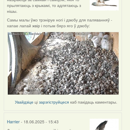
прылятаюць з крыкамі, то адлятаюць з
нішы.
Самы малы ўжо трэніруе ногі і дзюбу для паляванняў -
хапае лапай жвір і потым бярэ яго ў дзюбу:
Увайдзіце
ці
зарэгіструйцеся
каб пакідаць каментары.
Harrier
- 18.06.2025 - 15:43