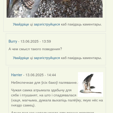
Увайдзіце
ці
зарэгіструйцеся
каб пакідаць каментары.
Burry
- 13.06.2025 - 13:59
А чем смысл такого поведения?
In
reply
Увайдзіце
ці
зарэгіструйцеся
каб пакідаць каментары.
to
by
Harrier
Harrier
- 13.06.2025 - 14:44
Небяспечнае для ўсіх бакоў паляванне.
In
reply
Чужая самка атрымала здабычу для
to
сябе і птушанят, на што і спадзявалася
by
(хаця, магчыма, думала выхапіць палёўку, якую нёс на
Burry
гняздо самец).
Аднак пад час нападу магла атрымацца жорсткая