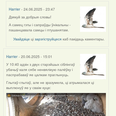
Harrier
- 24.06.2025 - 23:47
Дзякуй за добрыя словы!
In
reply
А самец гэты і сапраўды ўнікальны -
to
пашанцавала самцы і птушанятам.
by
Увайдзіце
ці
зарэгіструйцеся
каб пакідаць каментары.
Alla
Geurten
Harrier
- 20.06.2025 - 15:01
У 10:40 адзін з двух старэйшых сіблінгаў
убачыў каля сябе ненвялікую палёўку і
паспрабаваў яе цалкам праглынуць.
Глытаў-глытаў, але не зразумела, ці атрымалася ці
выплюнуў яе у сваім куце: