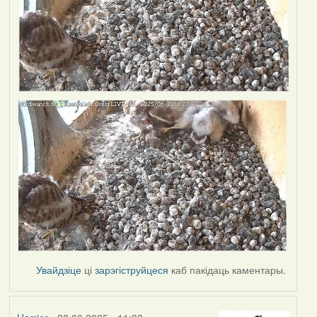
Увайдзіце
ці
зарэгіструйцеся
каб пакідаць каментары.