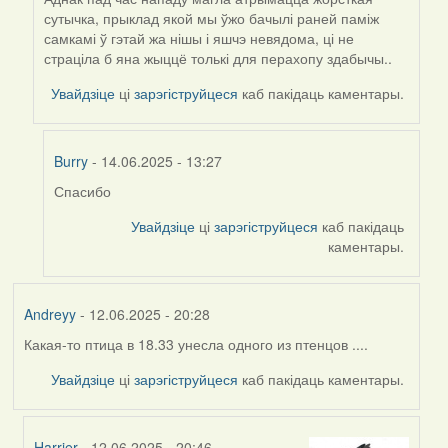
сутычка, прыклад якой мы ўжо бачылі раней паміж
самкамі ў гэтай жа нішы і яшчэ невядома, ці не
страціла б яна жыццё толькі для перахопу здабычы..
Увайдзіце
ці
зарэгіструйцеся
каб пакідаць каментары.
Burry
- 14.06.2025 - 13:27
Спасибо
In
reply
Увайдзіце
ці
зарэгіструйцеся
каб пакідаць
to
каментары.
by
Harrier
Andreyy
- 12.06.2025 - 20:28
Какая-то птица в 18.33 унесла одного из птенцов ....
Увайдзіце
ці
зарэгіструйцеся
каб пакідаць каментары.
Harrier
- 12.06.2025 - 20:46