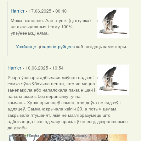
Harrier
- 17.06.2025 - 00:40
Можа, канешне. Але птушкі (ці птушка)
In
не акальцаваныя і таму 100%
reply
упэўненасці няма.
to
by
Увайдзіце
ці
зарэгіструйцеся
каб пакідаць каментары.
Lighty
Harrier
- 16.06.2025 - 10:54
Учора ўвечары адбылася дзіўная падзея:
самка яўна ўбачыла нешта, што яе моцна
занепакоіла або напалохала па-за нішай і
пачала амаль без перапынку гучна
крычаць. Хутка прыляцеў самец, але доўга не сядзеў і
адляцеў. Самка ж крычала хвілін 20, а потым целам
закрывала птушанят, якія не маглі зразумець што
адбываецца і час ад часу прасілі ў яе есці, дакранаючыся
да дзюбы.