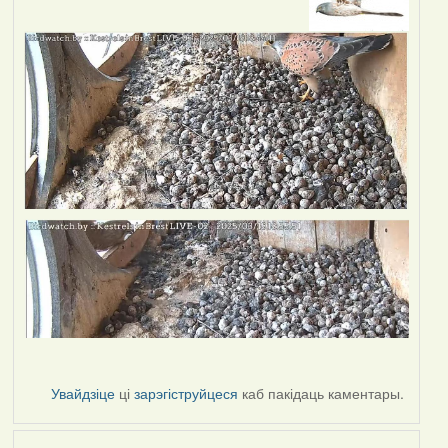
Увайдзіце
ці
зарэгіструйцеся
каб пакідаць каментары.