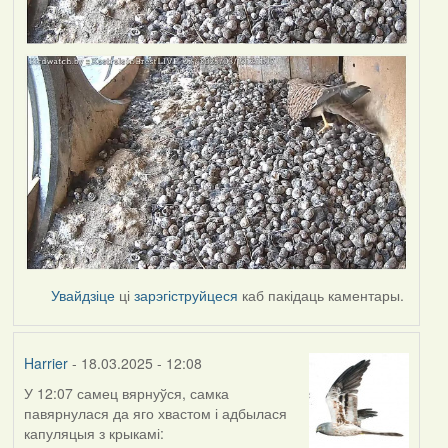
Увайдзіце
ці
зарэгіструйцеся
каб пакідаць каментары.
Harrier
- 18.03.2025 - 12:08
У 12:07 самец вярнуўся, самка
павярнулася да яго хвастом і адбылася
капуляцыя з крыкамі: