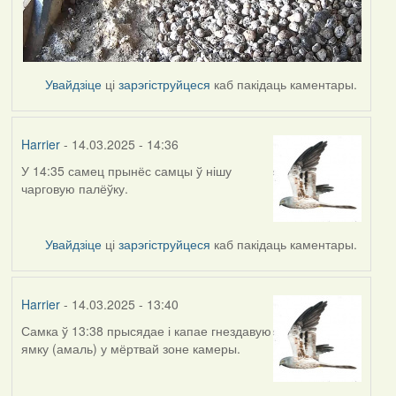
Увайдзіце
ці
зарэгіструйцеся
каб пакідаць каментары.
Harrier
- 14.03.2025 - 14:36
У 14:35 самец прынёс самцы ў нішу
чарговую палёўку.
Увайдзіце
ці
зарэгіструйцеся
каб пакідаць каментары.
Harrier
- 14.03.2025 - 13:40
Самка ў 13:38 прысядае і капае гнездавую
ямку (амаль) у мёртвай зоне камеры.