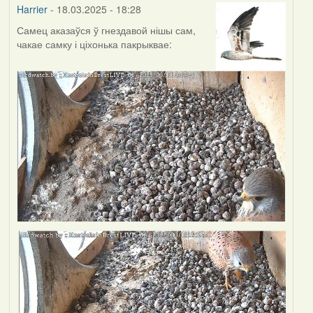
Harrier
- 18.03.2025 - 18:28
Самец аказаўся ў гнездавой нішы сам,
чакае самку і ціхонька пакрыквае: