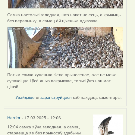
Самка настолькі галодная, што нават не есць, а крычыць
без перапынку, а самец ёй ціхенька адказвае.
Потым самка хуценька з'ела прынесенае, але не можа
супакоіцца і ўсё яшчэ пакрыквае, толькі ўжо нашмат
цішэй.
Увайдзіце
ці
зарэгіструйцеся
каб пакідаць каментары.
Harrier
- 17.03.2025 - 12:06
12:04 самка яўна галодная, а самец
стараецца яе без прыносаў здабычы