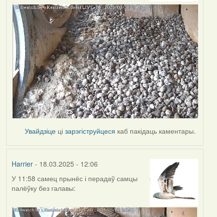
Увайдзіце
ці
зарэгіструйцеся
каб пакідаць каментары.
Harrier
- 18.03.2025 - 12:06
У 11:58 самец прынёс і перадаў самцы
палёўку без галавы: