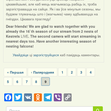
цікавейшымі, але каб мець магчымасць рабіць іх, трэба
зарэгістравацца на сайце. Як і ва ўсе мінулыя сезоны, мы
будзем тлумачыць што і (магчыма) чаму адбываецца на
гнёздах. Цікавага прагляду!
Dear friends! We are glad to watch together with you
already the 16`th season of our stream from 2 nests of
Kestrels
LIVE
. The second camera will start streaming in
nearest days too. Have another interesting season of
nesting falcons!
Увайдзіце
ці
зарэгіструйцеся
каб пакідаць каментары.
Pagination
First
« Першая
Previous
‹ Папярэдняя
Page
1
Page
2
Page
3
Page
4
page
page
Page
5
Page
6
Page
7
Page
8
Current
9
page
Facebook
Twitter
VK
Odnoklassniki
Telegram
Viber
Copy
Link
Пошук
Пошук