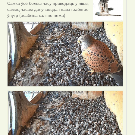
Самка ўсё больш часу праводзіць у нішы,
самец часам далучаецца і нават забягае
ўнутр (асабліва калі яе няма):