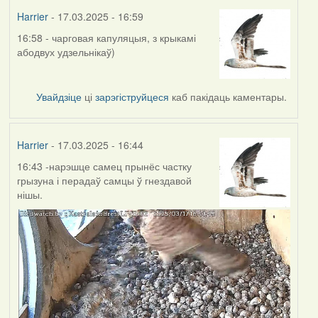
Harrier
- 17.03.2025 - 16:59
16:58 - чарговая капуляцыя, з крыкамі
абодвух удзельнікаў)
Увайдзіце
ці
зарэгіструйцеся
каб пакідаць каментары.
Harrier
- 17.03.2025 - 16:44
16:43 -нарэшце самец прынёс частку
грызуна і перадаў самцы ў гнездавой
нішы.