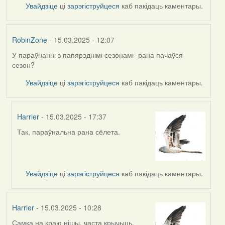
Увайдзіце
ці
зарэгіструйцеся
каб пакідаць каментары.
RobinZone
- 15.03.2025 - 12:07
У параўнанні з папярэднімі сезонамі- рана пачаўся
сезон?
Увайдзіце
ці
зарэгіструйцеся
каб пакідаць каментары.
Harrier
- 15.03.2025 - 17:37
Так, параўнальна рана сёлета.
In
reply
to
by
Увайдзіце
ці
зарэгіструйцеся
каб пакідаць каментары.
RobinZone
Harrier
- 15.03.2025 - 10:28
Самка на краю нішы, часта крычыць.