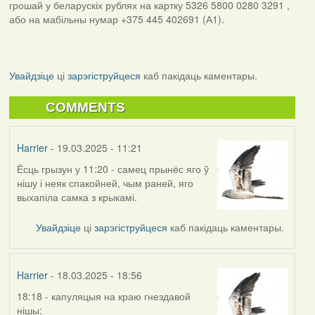
грошай у беларускіх рублях на картку 5326 5800 0280 3291 ,
або на мабільны нумар +375 445 402691 (А1).
Увайдзіце
ці
зарэгіструйцеся
каб пакідаць каментары.
COMMENTS
Harrier
- 19.03.2025 - 11:21
Ёсць грызун у 11:20 - самец прынёс яго ў
нішу і неяк спакойней, чым раней, яго
выхапіла самка з крыкамі.
Увайдзіце
ці
зарэгіструйцеся
каб пакідаць каментары.
Harrier
- 18.03.2025 - 18:56
18:18 - капуляцыя на краю гнездавой
нішы: