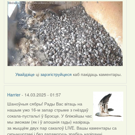
Увайдзіце
ці
зарэгіструйцеся
каб пакідаць каментары.
Harrier
- 14.03.2025 - 01:57
Шаноўныя сябры! Рады Вас вітаць на
нашым ужо 16-м запар стрыме з гнёздаў
сокала-пустальгі ў Брэсце. У бліжэйшы час
мы зможам (як і ў апошнія гады) назіраць
за жыццём двух пар сакалоў LIVE. Вашы каментары са
скрыншотамі і без дапамогуць зрабіць назіранні