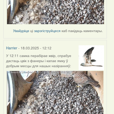
Увайдзіце
ці
зарэгіструйцеся
каб пакідаць каментары.
Harrier
- 18.03.2025 - 12:12
У 12:11 самка перабірае жвір, спрабуе
дастаць цвік з фанеры і капае ямку ў
добрым месцы для нашых назіранняў: