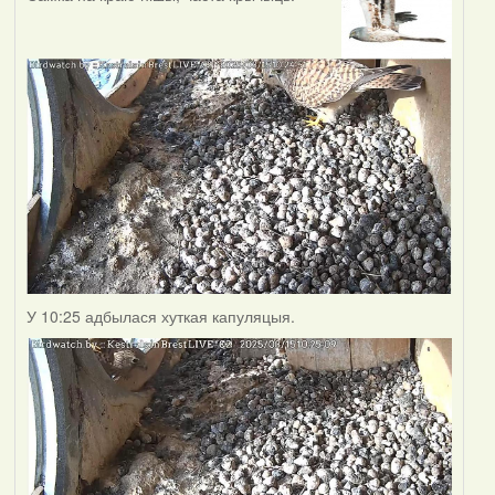
У 10:25 адбылася хуткая капуляцыя.