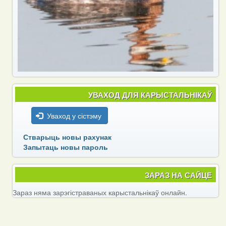
УВАХОД ДЛЯ КАРЫСТАЛЬНІКАЎ
Уваход у сістэму
Стварыць новы рахунак
Запытаць новы пароль
ЗАРАЗ НА САЙЦЕ
Зараз няма зарэгістраваных карыстальнікаў онлайн.