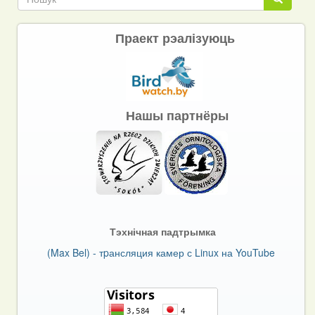
Праект рэалізуюць
Нашы партнёры
Тэхнічная падтрымка
(Max Bel) - тpансляция камер с Linux на YouTube