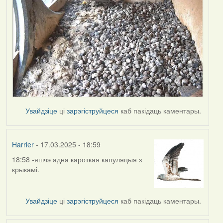
Увайдзіце
ці
зарэгіструйцеся
каб пакідаць каментары.
Harrier
- 17.03.2025 - 18:59
18:58 -яшчэ адна кароткая капуляцыя з
крыкамі.
Увайдзіце
ці
зарэгіструйцеся
каб пакідаць каментары.