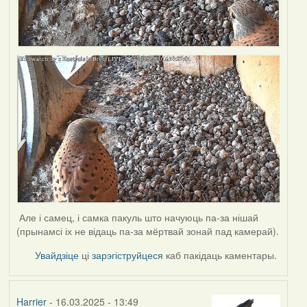
Але і самец, і самка пакуль што начуюць па-за нішай
(прынамсі іх не відаць па-за мёртвай зонай пад камерай).
Увайдзіце
ці
зарэгіструйцеся
каб пакідаць каментары.
Harrier
- 16.03.2025 - 13:49