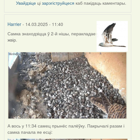
Увайдзіце
ці
зарэгіструйцеся
каб пакідаць каментары.
Harrier
- 14.03.2025 - 11:40
Самка знаходзіцца ў 2-й нішы, перакладае
жвір.
А вось у 11:34 самец прынёс палёўку. Пакрычалі разам і
самка пачала яе есці: