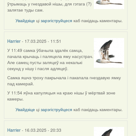
ўтрымаць у гнездавой нішы, для гэтага (?)
залятае туды сам.
Увайдзіце
ці
зарэгіструйцеся
каб пакідаць каментары.
Harrier
- 17.03.2025 - 11:51
У 11:49 самка ўбачыла здалёк самца,
пачала крычаць і паляцела яму насустрач.
Але самец пусты заляцеў на некалькі
секунд у нішу і пасля адляцеў.
Самка яшчэ троху пакрычала і пакапала гнездавую ямку
пад камерай.
У 11:54 яўна капуляцыя на краю нішы ў мёртвай зоне
камеры.
Увайдзіце
ці
зарэгіструйцеся
каб пакідаць каментары.
Harrier
- 16.03.2025 - 20:33