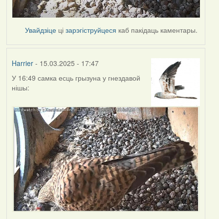
Увайдзіце
ці
зарэгіструйцеся
каб пакідаць каментары.
Harrier
- 15.03.2025 - 17:47
У 16:49 самка есць грызуна у гнездавой
нішы: