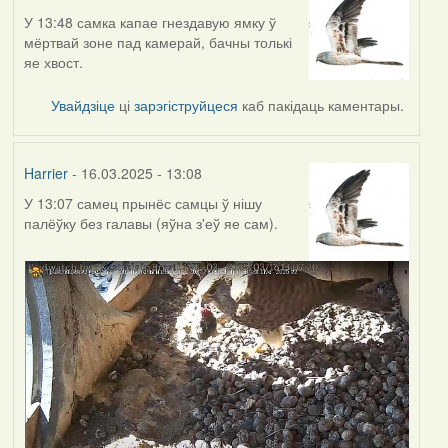
У 13:48 самка капае гнездавую ямку ў
мёртвай зоне пад камерай, бачны толькі
яе хвост.
Увайдзіце
ці
зарэгіструйцеся
каб пакідаць каментары.
Harrier
- 16.03.2025 - 13:08
У 13:07 самец прынёс самцы ў нішу
палёўку без галавы (яўна з'еў яе сам).