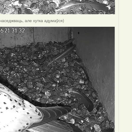
 наседжваць, але хутка адумаўся)