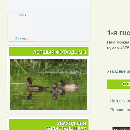
Брест
1-я гн
Gis
meteo
Нам можна
нумар +375 
ЛЕПШЫЯ ФОТАЗДЫМКІ
Увайдзіце
ц
C
Harrier
- 0
Першая но
УВАХОД ДЛЯ
КАРЫСТАЛЬНІКАЎ