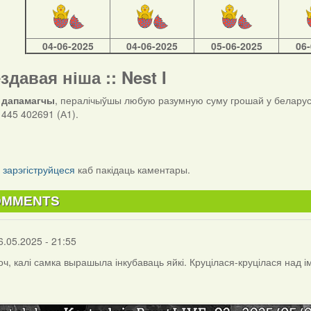
04-06-2025
04-06-2025
05-06-2025
06
ездавая ніша :: Nest I
 дапамагчы
, пералічыўшы любую разумную суму грошай у беларуск
445 402691 (А1).
і
зарэгіструйцеся
каб пакідаць каментары.
OMMENTS
6.05.2025 - 21:55
ч, калі самка вырашыла інкубаваць яйкі. Круцілася-круцілася над імі