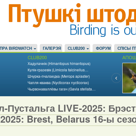
ПРА BIRDWATCH
ГАЛЕРЭЯ
CLUB200
ФОРУМ
СПІСЫ П
CLUB200
АПОШ
Хадулачнік (Himantopus himantopus)
Кулік-гразевік (Limicola falcinellus…
Шчурка-пчалаедка (Merops apiaster)
Чапля-кваква (Nycticorax nycticorax)
Чырвонаваллёвы гагач (Gavia stellata…
-Пустальга LIVE-2025: Брэст,
2025: Brest, Belarus 16-ы сезо