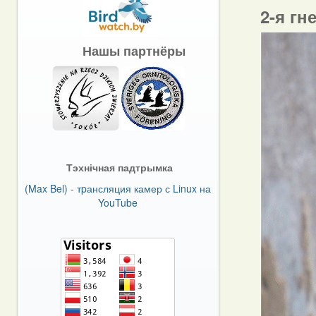
2-я гн
Нашы партнёры
Тэхнічная падтрымка
(Max Bel) - тpансляция камер с Linux на
YouTube