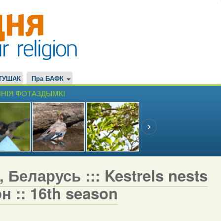
ТУШАК
Пра БАФК
НІЯ ФОТАЗДЫМКІ
 Беларусь ::: Kestrels nests
н :: 16th season