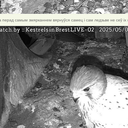
га перад самым змярканнем вярнуўся самец і сам ледзьве не сеў іх