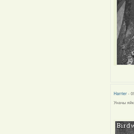
Harrier
- 0
Уначы яйкі