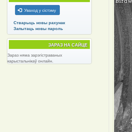
Уваход у сістэму
Стварыць новы рахунак
Запытаць новы пароль
ЗАРАЗ НА САЙЦЕ
Зараз няма зарэгістраваных
карыстальнікаў онлайн.