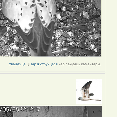
Увайдзіце
ці
зарэгіструйцеся
каб пакідаць каментары.