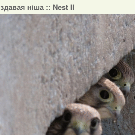
ездавая ніша :: Nest II