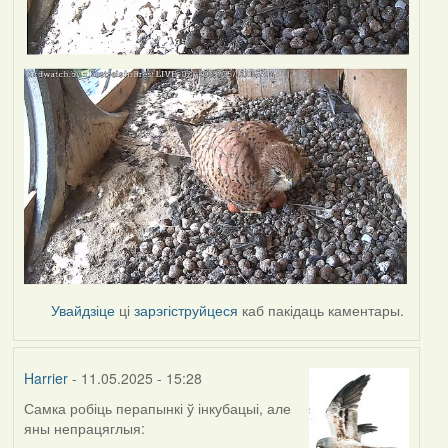
Увайдзіце
ці
зарэгіструйцеся
каб пакідаць каментары.
Harrier
- 11.05.2025 - 15:28
Самка робіць перапынкі ў інкубацыі, але
яны непрацяглыя: