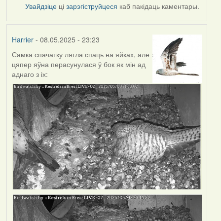
Увайдзіце
ці
зарэгіструйцеся
каб пакідаць каментары.
Harrier
- 08.05.2025 - 23:23
Самка спачатку лягла спаць на яйках, але
цяпер яўна перасунулася ў бок як мін ад
аднаго з іх: