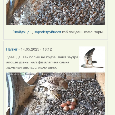
Увайдзіце
ці
зарэгіструйцеся
каб пакідаць каментары.
Harrier
- 14.05.2025 - 16:12
Здаецца, яек больш не будзе. Хаця заўтра
апошні дзень, калі фізіялагічна самка
здольная адкласці яшчэ адно.