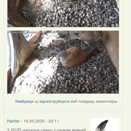
Увайдзіце
ці
зарэгіструйцеся
каб пакідаць каментары.
Harrier
- 16.05.2025 - 20:11
У 20:05 нарэшце самец з цалкам мокрай