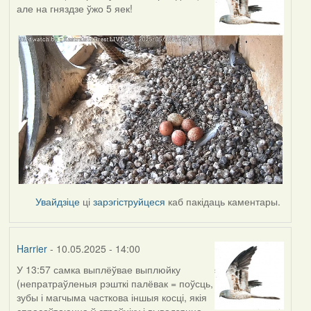
але на гняздзе ўжо 5 яек!
Увайдзіце
ці
зарэгіструйцеся
каб пакідаць каментары.
Harrier
- 10.05.2025 - 14:00
У 13:57 самка выплёўвае выплюйку
(непратраўленыя рэшткі палёвак = поўсць,
зубы і магчыма часткова іншыя косці, якія
спрасоўваюцца ў страўніку і выводзяцца