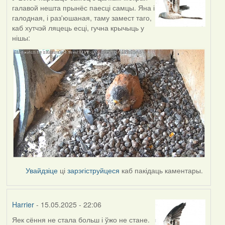
галавой нешта прынёс паесці самцы. Яна і
галодная, і раз'юшаная, таму замест таго,
каб хутчэй ляцець есці, гучна крычыць у
нішы:
Увайдзіце
ці
зарэгіструйцеся
каб пакідаць каментары.
Harrier
- 15.05.2025 - 22:06
Яек сёння не стала больш і ўжо не стане.