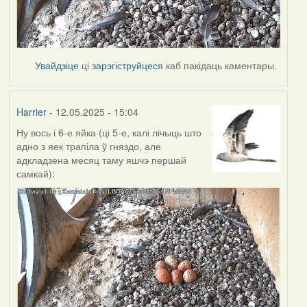
Увайдзіце
ці
зарэгіструйцеся
каб пакідаць каментары.
Harrier
- 12.05.2025 - 15:04
Ну вось і 6-е яйка (ці 5-е, калі лічыць што
адно з яек трапіла ў гняздо, але
адкладзена месяц таму яшчэ першай
самкай):