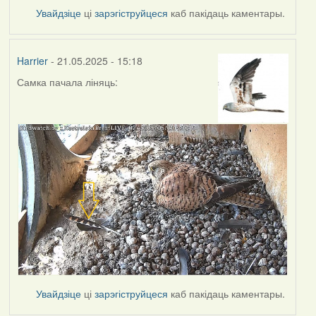
Увайдзіце
ці
зарэгіструйцеся
каб пакідаць каментары.
Harrier
- 21.05.2025 - 15:18
Самка пачала ліняць:
Увайдзіце
ці
зарэгіструйцеся
каб пакідаць каментары.