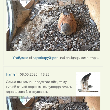
Увайдзіце
ці
зарэгіструйцеся
каб пакідаць каментары.
Harrier
- 08.05.2025 - 16:26
Самка шчыльна наседжвае яйкі, таму
хутчэй за ўсё першымі вылупяцца амаль
адначасова 3-е птушанят.