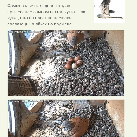
Самка вельмі галодная і з'ядае
прынесенае самцом вельмі хутка - так
хутка, што ён нават не паспявае
пасядзець на яйках на падмене.