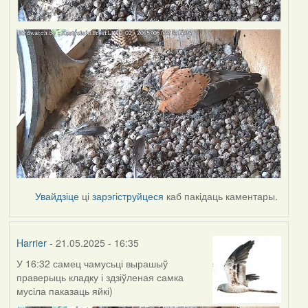
Увайдзіце
ці
зарэгіструйцеся
каб пакідаць каментары.
Harrier
- 21.05.2025 - 16:35
У 16:32 самец чамусьці вырашыў
праверыць кладку і здзіўленая самка
мусіла паказаць яйкі)