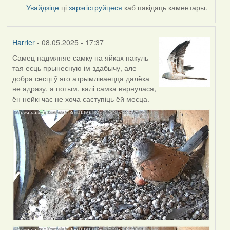
Увайдзіце
ці
зарэгіструйцеся
каб пакідаць каментары.
Harrier
- 08.05.2025 - 17:37
Самец падмяняе самку на яйках пакуль
тая есць прынесную ім здабычу, але
добра сесці ў яго атрымліваецца далёка
не адразу, а потым, калі самка вярнулася,
ён нейкі час не хоча саступіць ёй месца.