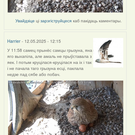
Увайдзіце
ці
зарэгіструйцеся
каб пакідаць каментары.
Harrier
- 12.05.2025 - 12:15
У 11:58 самец прынёс самцы грызуна, яна
яго выхапіла, але амаль не прыўставала з
яек. І потым круцілася-круцілася на іх і так
і не пачала таго грызуна есці, паклала
недзе пад сябе або побач.