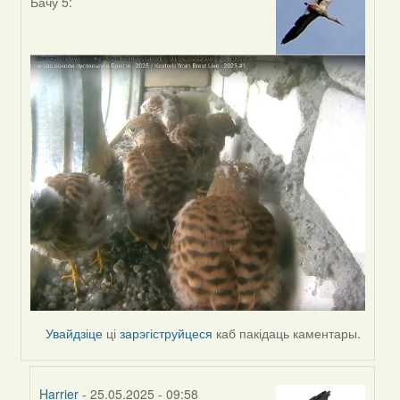
Бачу 5:
In
reply
to
by
Harrier
Увайдзіце
ці
зарэгіструйцеся
каб пакідаць каментары.
Harrier
- 25.05.2025 - 09:58