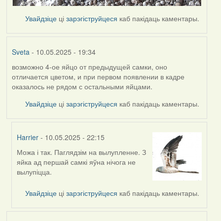
Увайдзіце
ці
зарэгіструйцеся
каб пакідаць каментары.
Sveta
- 10.05.2025 - 19:34
возможно 4-ое яйцо от предыдущей самки, оно
отличается цветом, и при первом появлении в кадре
оказалось не рядом с остальными яйцами.
Увайдзіце
ці
зарэгіструйцеся
каб пакідаць каментары.
Harrier
- 10.05.2025 - 22:15
Можа і так. Паглядзім на вылупленне. З
In
яйка ад першай самкі яўна нічога не
reply
вылупіцца.
to
by
Увайдзіце
ці
зарэгіструйцеся
каб пакідаць каментары.
Sveta