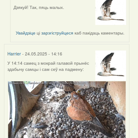
Дзякуй! Так, пяць малых.
In
reply
to
by
Увайдзіце
ці
зарэгіструйцеся
каб пакідаць каментары.
Lighty
Harrier
- 24.05.2025 - 14:16
У 14:14 самец з мокрай галавой прынёс
здабычу самцы і сам сеў на падмену: