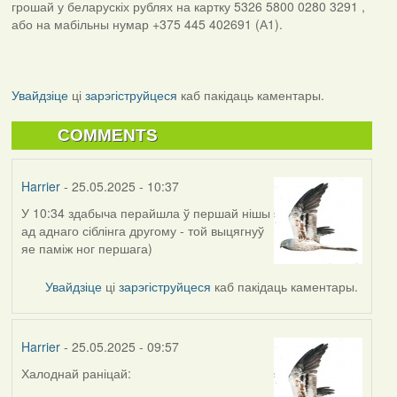
грошай у беларускіх рублях на картку 5326 5800 0280 3291 ,
або на мабільны нумар +375 445 402691 (А1).
Увайдзіце
ці
зарэгіструйцеся
каб пакідаць каментары.
COMMENTS
Harrier
- 25.05.2025 - 10:37
У 10:34 здабыча перайшла ў першай нішы
ад аднаго сіблінга другому - той выцягнуў
яе паміж ног першага)
Увайдзіце
ці
зарэгіструйцеся
каб пакідаць каментары.
Harrier
- 25.05.2025 - 09:57
Халоднай раніцай: