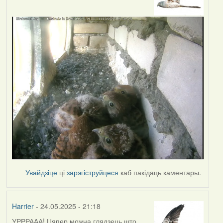
Увайдзіце
ці
зарэгіструйцеся
каб пакідаць каментары.
Harrier
- 24.05.2025 - 21:18
УРРРААА! Цяпер можна глядзець што