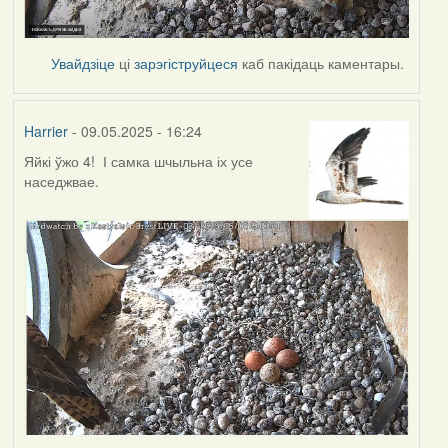
Увайдзіце
ці
зарэгіструйцеся
каб пакідаць каментары.
Harrier
- 09.05.2025 - 16:24
Яйкі ўжо 4! І самка шчыльна іх усе
наседжвае.