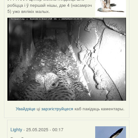
робіцца і ў першай нішы, дзе 4 (насамрэч
5) ужо вялікіх малых.
Увайдзіце
ці
зарэгіструйцеся
каб пакідаць каментары.
Lighty
- 25.05.2025 - 00:17