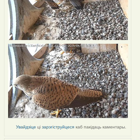
Увайдзіце
ці
зарэгіструйцеся
каб пакідаць каментары.