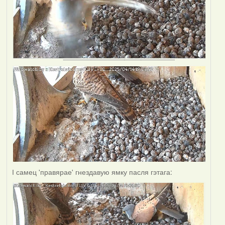
І самец 'правярае' гнездавую ямку пасля гэтага: