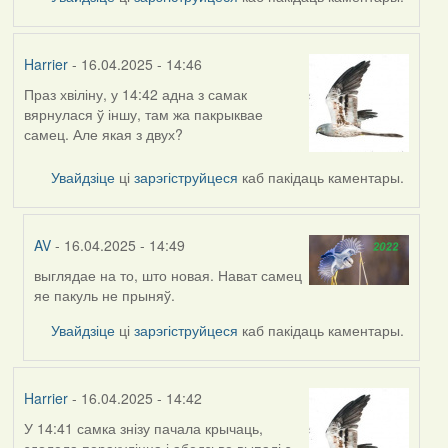
Harrier
- 16.04.2025 - 14:46
Праз хвіліну, у 14:42 адна з самак
вярнулася ў іншу, там жа пакрыквае
самец. Але якая з двух?
Увайдзіце
ці
зарэгіструйцеся
каб пакідаць каментары.
AV
- 16.04.2025 - 14:49
выглядае на то, што новая. Нават самец
In
яе пакуль не прыняў.
reply
to
Увайдзіце
ці
зарэгіструйцеся
каб пакідаць каментары.
by
Harrier
Harrier
- 16.04.2025 - 14:42
У 14:41 самка знізу пачала крычаць,
здолела перакуліцца і абедзьве выпалі з