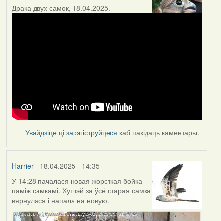
Драка двух самок, 18.04.2025.
Увайдзіце
ці
зарэгіструйцеся
каб пакідаць каментары.
Harrier
- 18.04.2025 - 14:35
У 14:28 пачалася новая жорсткая бойка
паміж самкамі. Хутчэй за ўсё старая самка
вярнулася і напала на новую.