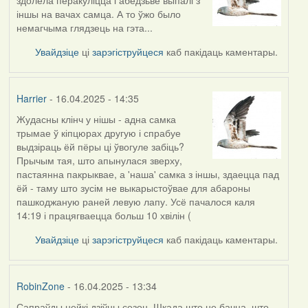
іншы на вачах самца. А то ўжо было
немагчыма глядзець на гэта...
Увайдзіце
ці
зарэгіструйцеся
каб пакідаць каментары.
Harrier
- 16.04.2025 - 14:35
Жудасны клінч у нішы - адна самка
трымае ў кіпцюрах другую і спрабуе
выдзіраць ёй пёры ці ўвогуле забіць?
Прычым тая, што апынулася зверху,
пастаянна пакрыквае, а 'наша' самка з іншы, здаецца пад
ёй - таму што зусім не выкарыстоўвае для абароны
пашкоджаную раней левую лапу. Усё пачалося каля
14:19 і працягваецца больш 10 хвілін (
Увайдзіце
ці
зарэгіструйцеся
каб пакідаць каментары.
RobinZone
- 16.04.2025 - 13:34
Сапраўды нейкі дзіўны сезон. Шкада што не бачна, што