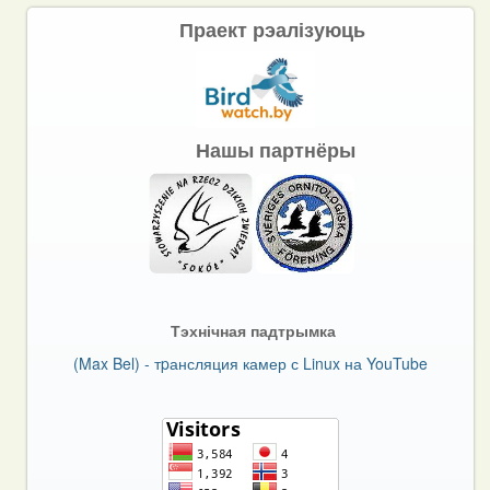
Праект рэалізуюць
Нашы партнёры
Тэхнічная падтрымка
(Max Bel) - тpансляция камер с Linux на YouTube