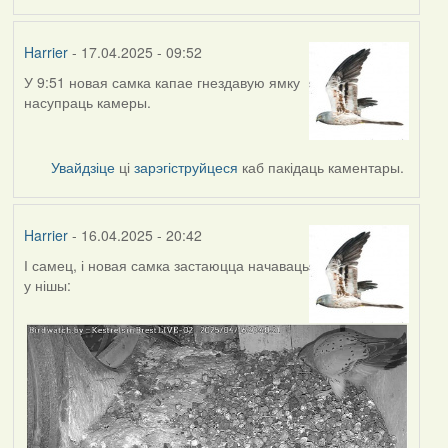
Harrier
- 17.04.2025 - 09:52
У 9:51 новая самка капае гнездавую ямку
насупраць камеры.
Увайдзіце
ці
зарэгіструйцеся
каб пакідаць каментары.
Harrier
- 16.04.2025 - 20:42
І самец, і новая самка застаюцца начаваць
у нішы: