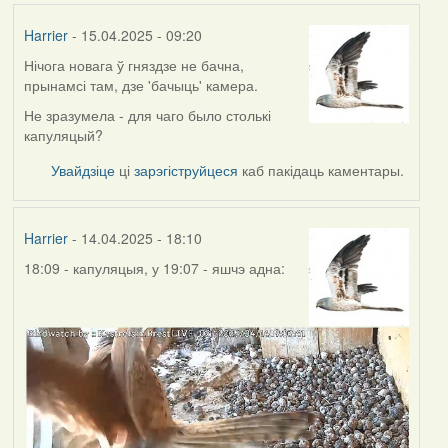
Harrier
- 15.04.2025 - 09:20
Нічога новага ў гняздзе не бачна,
прынамсі там, дзе 'бачыць' камера.
Не зразумела - для чаго было столькі
капуляцый?
Увайдзіце
ці
зарэгіструйцеся
каб пакідаць каментары.
Harrier
- 14.04.2025 - 18:10
18:09 - капуляцыя, у 19:07 - яшчэ адна: