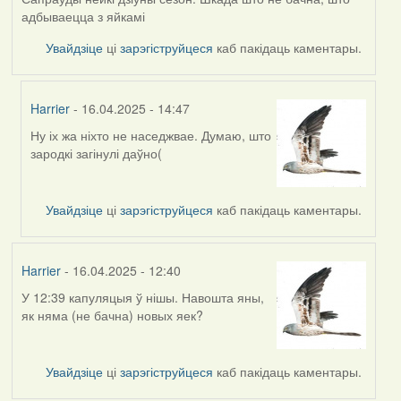
адбываецца з яйкамі
Увайдзіце
ці
зарэгіструйцеся
каб пакідаць каментары.
Harrier
- 16.04.2025 - 14:47
Ну іх жа ніхто не наседжвае. Думаю, што
In
зародкі загінулі даўно(
reply
to
by
Увайдзіце
ці
зарэгіструйцеся
каб пакідаць каментары.
RobinZone
Harrier
- 16.04.2025 - 12:40
У 12:39 капуляцыя ў нішы. Навошта яны,
як няма (не бачна) новых яек?
Увайдзіце
ці
зарэгіструйцеся
каб пакідаць каментары.