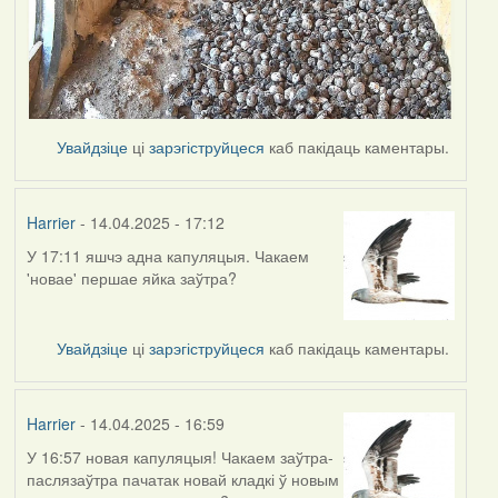
Увайдзіце
ці
зарэгіструйцеся
каб пакідаць каментары.
Harrier
- 14.04.2025 - 17:12
У 17:11 яшчэ адна капуляцыя. Чакаем
'новае' першае яйка заўтра?
Увайдзіце
ці
зарэгіструйцеся
каб пакідаць каментары.
Harrier
- 14.04.2025 - 16:59
У 16:57 новая капуляцыя! Чакаем заўтра-
паслязаўтра пачатак новай кладкі ў новым