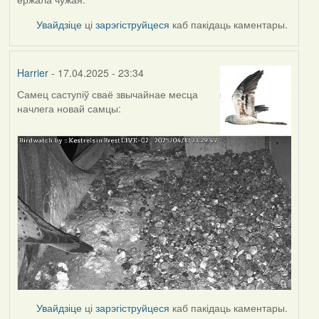
Увайдзіце
ці
зарэгіструйцеся
каб пакідаць каментары.
Harrier
- 17.04.2025 - 23:34
Самец саступіў сваё звычайнае месца
начлега новай самцы:
Увайдзіце
ці
зарэгіструйцеся
каб пакідаць каментары.