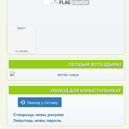
Брест
Gis
meteo
ЛЕПШЫЯ ФОТАЗДЫМКІ
УВАХОД ДЛЯ КАРЫСТАЛЬНІКАЎ
Уваход у сістэму
Стварыць новы рахунак
Запытаць новы пароль