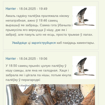
Harrier
- 18.04.2025 - 19:49
Амаль гадзіну палёўка праляжала нікому
непатрэбная, ажно ў 19:46 самец
вырашыў яе забраць. Самка гэта ўбачыла і
прымусіла яго вярнуцца ў нішу, дзе яе і
забраў, але пакуль што не есць, проста трымае ў лапах.
Увайдзіце
ці
зарэгіструйцеся
каб пакідаць каментары.
Harrier
- 18.04.2025 - 19:06
У 18:50 самец прынёс цэлую палёўку ў
нішу самцы, але яна не галодная. Хаця і
забрала яе і цёгала па нішы, потым кінула
палёўку ў перагародкі: