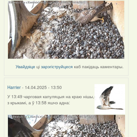
Увайдзіце
ці
зарэгіструйцеся
каб пакідаць каментары.
Harrier
- 14.04.2025 - 13:50
У 13:49 чарговая капуляцыя на краю нішы,
з крыкамі, а ў 13:58 яшчэ адна: