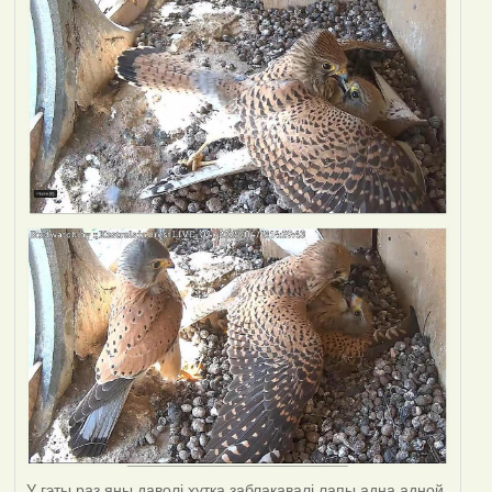
У гэты раз яны даволі хутка заблакавалі лапы адна адной