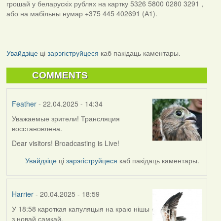
грошай у беларускіх рублях на картку 5326 5800 0280 3291 ,
або на мабільны нумар +375 445 402691 (А1).
Увайдзіце
ці
зарэгіструйцеся
каб пакідаць каментары.
COMMENTS
Feather
- 22.04.2025 - 14:34
Уважаемые зрители! Трансляция
восстановлена.
Dear visitors! Broadcasting is Live!
Увайдзіце
ці
зарэгіструйцеся
каб пакідаць каментары.
Harrier
- 20.04.2025 - 18:59
У 18:58 кароткая капуляцыя на краю нішы
з новай самкай.