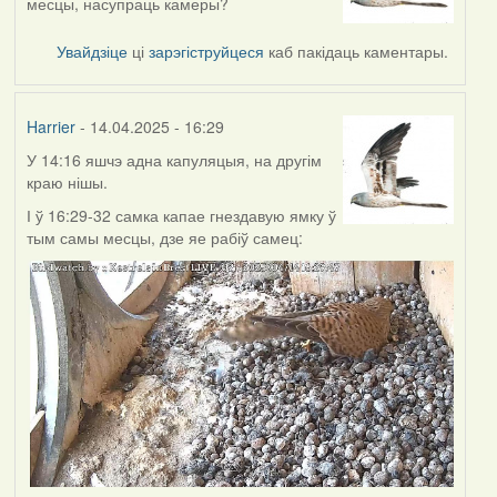
месцы, насупраць камеры?
Увайдзіце
ці
зарэгіструйцеся
каб пакідаць каментары.
Harrier
- 14.04.2025 - 16:29
У 14:16 яшчэ адна капуляцыя, на другім
краю нішы.
І ў 16:29-32 самка капае гнездавую ямку ў
тым самы месцы, дзе яе рабіў самец: