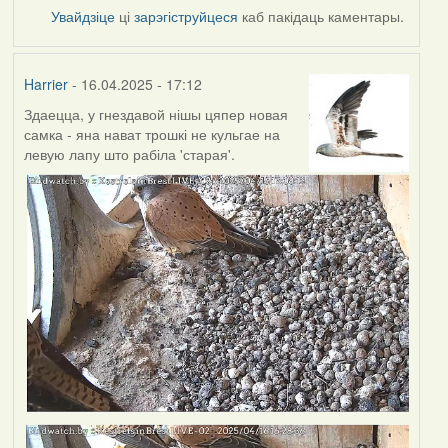
Увайдзіце
ці
зарэгіструйцеся
каб пакідаць каментары.
Harrier
- 16.04.2025 - 17:12
Здаецца, у гнездавой нішы цяпер новая
самка - яна нават трошкі не кульгае на
левую лапу што рабіла 'старая'.