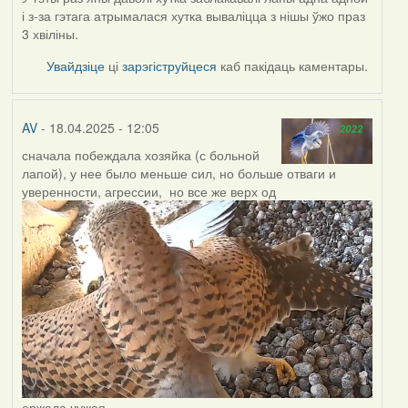
і з-за гэтага атрымалася хутка вываліцца з нішы ўжо праз
3 хвіліны.
Увайдзіце
ці
зарэгіструйцеся
каб пакідаць каментары.
AV
- 18.04.2025 - 12:05
сначала побеждала хозяйка (с больной
лапой), у нее было меньше сил, но больше отваги и
уверенности, агрессии, но все же верх од
ержала чужая.