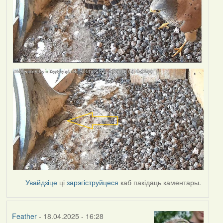
Увайдзіце
ці
зарэгіструйцеся
каб пакідаць каментары.
Feather
- 18.04.2025 - 16:28