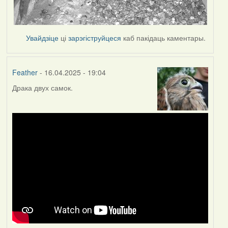
Увайдзіце
ці
зарэгіструйцеся
каб пакідаць каментары.
Feather
- 16.04.2025 - 19:04
Драка двух самок.