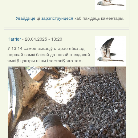
Увайдзіце
ці
зарэгіструйцеся
каб пакідаць каментары.
Harrier
- 20.04.2025 - 13:20
У 13:14 самец выкаціў старае яйка ад
першай самкі бліжэй да новай гнездавой
ямкі ў цэнтры нішы і заставіў яго там.