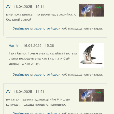
AV
- 16.04.2025 - 15:14
мне показалось, что вернулась хозяйка, с
больной лапой
Увайдзіце
ці
зарэгіструйцеся
каб пакідаць каментары.
Harrier
- 16.04.2025 - 15:36
Так і было. Толькі з-за іх кульбітаў потым
In
стала незразумела хто і калі з іх быў
reply
зверху, а хто знізу.
to
by
Увайдзіце
ці
зарэгіструйцеся
каб пакідаць каментары.
AV
AV
- 16.04.2025 - 14:51
ну гэтая павінна адкласці яйкі ў іншым
куточцы... шкада першую, канешне.
Увайдзіце
ці
зарэгіструйцеся
каб пакідаць каментары.