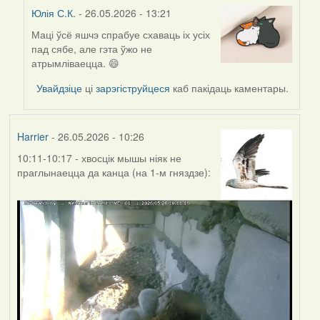
Юлія С.К.
- 26.05.2026 - 13:21
Маці ўсё яшчэ спрабуе схаваць іх усіх
In
пад сябе, але гэта ўжо не
reply
атрымліваецца. 😄
to
by
Увайдзіце
ці
зарэгіструйцеся
каб пакідаць каментары.
Harrier
Harrier
- 26.05.2026 - 10:26
10:11-10:17 - хвосцік мышы ніяк не
праглынаецца да канца (на 1-м гняздзе):