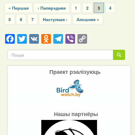
Pagination
First
« Першая
Previous
‹ Папярэдняя
Page
1
Page
2
Current
3
Page
4
page
page
page
Page
5
Page
6
Page
7
Next
Наступная ›
Last
Апошняя »
page
page
Facebook
Twitter
VK
Odnoklassniki
Telegram
Viber
Copy
Link
Пошук
Пошук
Праект рэалізуюць
Нашы партнёры