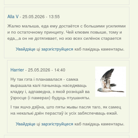
Alla V
- 25.05.2026 - 13:55
Жалко малыша, еда ему достаётся с большими усилиями
и по остаточному принципу. Чей клювик повыше, тому и
еда,,,а он не дотягивает, но изо всех силёнок старается
Увайдзіце
ці
зарэгіструйцеся
каб пакідаць каментары.
Harrier
- 25.05.2026 - 14:40
Ну так гэта і планавалася - самка
In
вырашала калі пачынаць наседжваць
reply
кладку і, адпаведна, з якой розніцай ва
to
ўзросце (і памерах) будуць птушаняты.
by
Alla
І так яшчэ дзіўна, што пяты жывы пасля таго, як самец
V
на некалькі дзён перастаў іх усіх забяспечваць ежай.
Увайдзіце
ці
зарэгіструйцеся
каб пакідаць каментары.