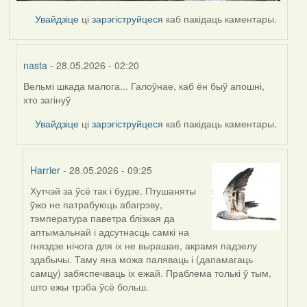
Увайдзіце
ці
зарэгіструйцеся
каб пакідаць каментары.
nasta
- 28.05.2026 - 02:20
Вельмі шкада малога... Галоўнае, каб ён быў апошні,
In
хто загінуў
reply
to
Увайдзіце
ці
зарэгіструйцеся
каб пакідаць каментары.
by
Harrier
Harrier
- 28.05.2026 - 09:25
Хутчэй за ўсё так і будзе. Птушаняты
In
ўжо не патрабуюць абагрэву,
reply
тэмпература паветра блізкая да
to
аптымальнай і адсутнасць самкі на
by
гняздзе нічога для іх не вырашае, акрамя падзелу
nasta
здабычы. Таму яна можа паляваць і (дапамагаць
самцу) забяспечваць іх ежай. Праблема толькі ў тым,
што ежы трэба ўсё больш.