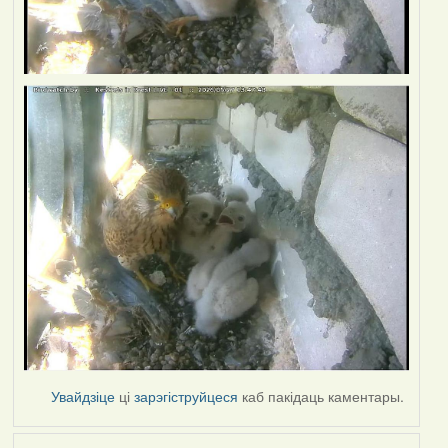
Увайдзіце
ці
зарэгіструйцеся
каб пакідаць каментары.