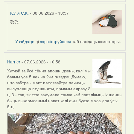
Юлія С.К.
- 08.06.2026 - 13:57
🥰🥰
In
reply
to
Увайдзіце
ці
зарэгіструйцеся
каб пакідаць каментары.
by
Harrier
Harrier
- 07.06.2026 - 10:58
Хутчэй за ўсё сёння апошні дзень, калі мы
бачым усе 5 яек на 2-м гняздзе. Думаю,
што заўтра - макс паслязаўтра пачнуць
вылупляцца птушаняты, прычым адразу 2
ці 3 - так, як гэта задумала самка каб павялічыць іх шанцы
быць выкармленымі нават калі ежы будзе мала для ўсіх
5-ці.