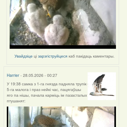
Увайдзіце
ці
зарэгіструйцеся
каб пакідаць каментары.
Harrier
- 28.05.2026 - 00:27
У 19:38 самка з 1-га гнязда падняла трупік
5-га малога і праз нейкі час, пацягаўшы
яго па нішы, пачала карміць ім пазасталых
птушанят: