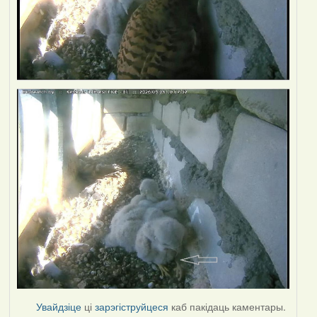
Увайдзіце
ці
зарэгіструйцеся
каб пакідаць каментары.