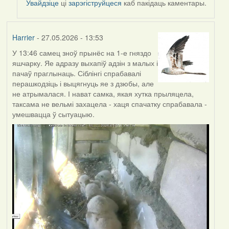
Увайдзіце
ці
зарэгіструйцеся
каб пакідаць каментары.
Harrier
- 27.05.2026 - 13:53
У 13:46 самец зноў прынёс на 1-е гняздо
яшчарку. Яе адразу выхапіў адзін з малых і
пачаў праглынаць. Сіблінгі спрабавалі
перашкодзіць і выцягнуць яе з дзюбы, але
не атрымалася. І нават самка, якая хутка прыляцела,
таксама не вельмі захацела - хаця спачатку спрабавала -
умешвацца ў сытуацыю.