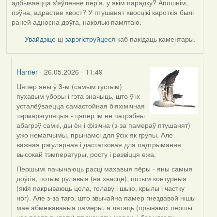
адбываецца з'яўленне пер'я, у якім парадку? Апошнім,
пэўна, адрастае хвост? У птушанят хвосцікі кароткія былі
раней адносна доўга, наколькі памятаю.
Увайдзіце
ці
зарэгіструйцеся
каб пакідаць каментары.
Harrier
- 26.05.2026 - 11:49
Цяпер яны ў 3-м (самым густым)
In
пухавым уборы і гэта значыць, што ў іх
reply
усталёўваецца самастойная біяхімічная
to
тэрмарэгуляцыя - цяпер ім не патрэбны
by
абагрэў самкі, ды ён і фізічна (з-за памераў птушанят)
Юлія
ужо немагчымы, прынамсі для ўсіх як групы. Але
С.К.
важная рэгулярная і дастатковая для падтрымання
высокай тэмпературы, росту і развіцця ежа.
Першымі пачынаюць расці махавыя пёры - яны самыя
доўгія, потым рулявыя (на хвасце), потым контурныя
(якія пакрываюць цела, голаву і шыю, крылы і частку
ног). Але з-за таго, што звычайна памер гнездавой нішы
мае абмежаваныя памеры, а лятаць (прынамсі першы