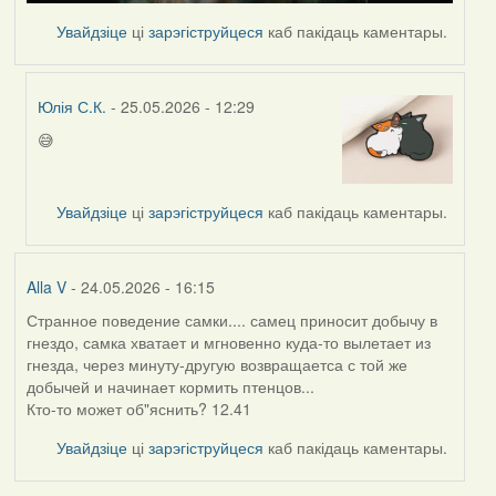
Увайдзіце
ці
зарэгіструйцеся
каб пакідаць каментары.
Юлія С.К.
- 25.05.2026 - 12:29
😅
In
reply
to
Увайдзіце
ці
зарэгіструйцеся
каб пакідаць каментары.
by
nasta
Alla V
- 24.05.2026 - 16:15
Странное поведение самки.... самец приносит добычу в
гнездо, самка хватает и мгновенно куда-то вылетает из
гнезда, через минуту-другую возвращаетса с той же
добычей и начинает кормить птенцов...
Кто-то может об"яснить? 12.41
Увайдзіце
ці
зарэгіструйцеся
каб пакідаць каментары.