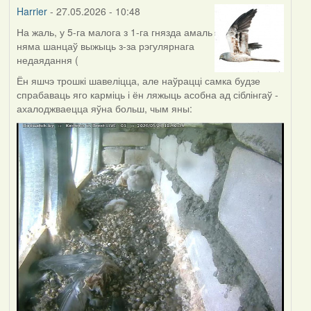
Harrier
- 27.05.2026 - 10:48
На жаль, у 5-га малога з 1-га гнязда амаль
няма шанцаў выжыць з-за рэгулярнага
недаядання (
Ён яшчэ трошкі шавеліцца, але наўрацці самка будзе
спрабаваць яго карміць і ён ляжыць асобна ад сіблінгаў -
ахалоджваецца яўна больш, чым яны: