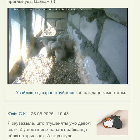
праглынуць. Цалкам (!):
Увайдзіце
ці
зарэгіструйцеся
каб пакідаць каментары.
Юлія С.К.
- 26.05.2026 - 10:43
Я заўважыла, што птушаняты ўжо даволі
вялікія: у некаторых пачалі прабівацца
пёркі на крыльцах. А як увогуле