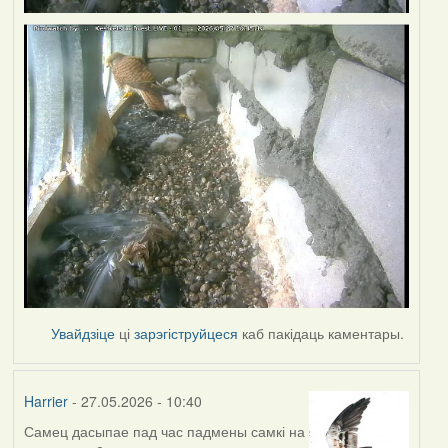
Увайдзіце
ці
зарэгіструйцеся
каб пакідаць каментары.
Harrier
- 27.05.2026 - 10:40
Самец дасыпае пад час падмены самкі на