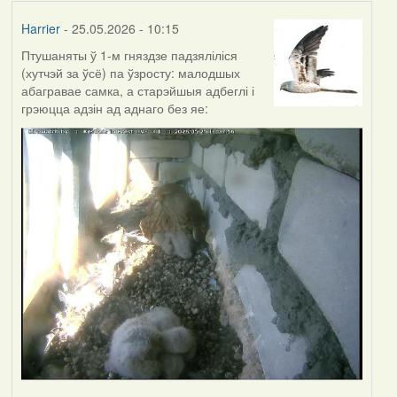
Harrier
- 25.05.2026 - 10:15
Птушаняты ў 1-м гняздзе падзяліліся
(хутчэй за ўсё) па ўзросту: малодшых
абагравае самка, а старэйшыя адбеглі і
грэюцца адзін ад аднаго без яе: