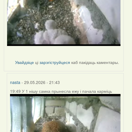
Увайдзіце
ці
зарэгіструйцеся
каб пакідаць каментары.
nasta
- 29.05.2026 - 21:43
19:49 У 1 нішу самка прынесла ежу і пачала карміць
In
reply
to
by
nasta