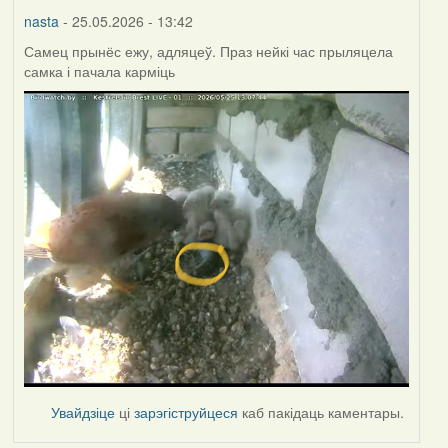
nasta
- 25.05.2026 - 13:42
Самец прынёс ежу, адляцеў. Праз нейкі час прыляцела
самка і пачала карміць
Увайдзіце
ці
зарэгіструйцеся
каб пакідаць каментары.