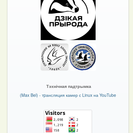
Тэхнічная падтрымка
(Max Bel) - тpансляция камер с Linux на YouTube