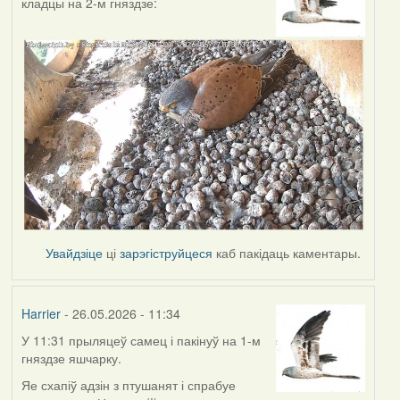
кладцы на 2-м гняздзе:
Увайдзіце
ці
зарэгіструйцеся
каб пакідаць каментары.
Harrier
- 26.05.2026 - 11:34
У 11:31 прыляцеў самец і пакінуў на 1-м
гняздзе яшчарку.
Яе схапіў адзін з птушанят і спрабуе