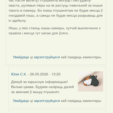
час пасля вылету) птушаняты могуць і без удзелу
хваста, рулявыя пёры на ім растуць павольней за іншыя
такога ж памеру. Бо інакш птушанятам не будзе месца ў
гнездавой нішы, а самцы не будзе месца разрываць для
іх здабычу.
Нішы, у якіх стаяць нашы камеры, хутчэй выключэнне з
правіла і месца тут хапае для ўсяго.
Увайдзіце
ці
зарэгіструйцеся
каб пакідаць каментары.
Юлія С.К.
- 26.05.2026 - 13:20
Дзякуй за карысную інфармацыю!
In
Вельмі цікава. Будзем назіраць далей
reply
за зменамі ў жыцці птушанят.
to
by
Увайдзіце
ці
зарэгіструйцеся
каб пакідаць каментары.
Harrier