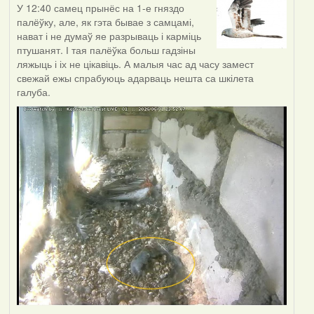
У 12:40 самец прынёс на 1-е гняздо
палёўку, але, як гэта бывае з самцамі,
нават і не думаў яе разрываць і карміць
птушанят. І тая палёўка больш гадзіны
ляжыць і іх не цікавіць. А малыя час ад часу замест
свежай ежы спрабуюць адарваць нешта са шкілета
галуба.