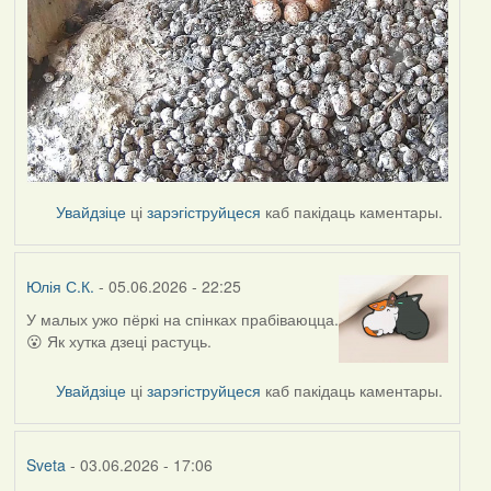
Увайдзіце
ці
зарэгіструйцеся
каб пакідаць каментары.
Юлія С.К.
- 05.06.2026 - 22:25
У малых ужо пёркі на спінках прабіваюцца.
😮 Як хутка дзеці растуць.
Увайдзіце
ці
зарэгіструйцеся
каб пакідаць каментары.
Sveta
- 03.06.2026 - 17:06