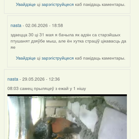
Увайдзіце
ці
зарэгіструйцеся
каб пакідаць каментары.
nasta
- 02.06.2026 - 18:58
здаецца 30 ці 31 мая я бачыла як адзін са старэйшых
In
птушанят дзяўбе мыш, але ён хутка страціў цікавасць да
reply
яе
to
by
Увайдзіце
ці
зарэгіструйцеся
каб пакідаць каментары.
Harrier
nasta
- 29.05.2026 - 12:36
08:03 самец прыляцеў з ежай у 1 нішу