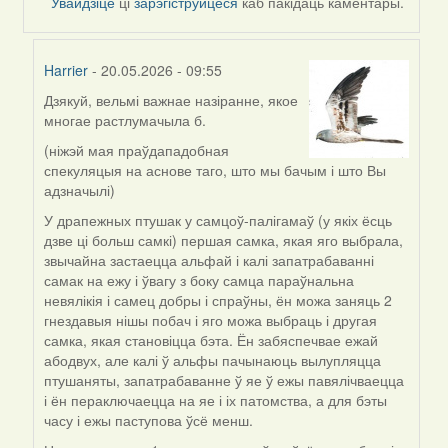
Увайдзіце
ці
зарэгіструйцеся
каб пакідаць каментары.
Harrier
- 20.05.2026 - 09:55
Дзякуй, вельмі важнае назіранне, якое
In
многае растлумачыла б.
reply
to
(ніжэй мая праўдападобная
by
спекуляцыя на аснове таго, што мы бачым і што Вы
nataly.d
адзначылі)
У драпежных птушак у самцоў-палігамаў (у якіх ёсць
дзве ці больш самкі) першая самка, якая яго выбрала,
звычайна застаецца альфай і калі запатрабаванні
самак на ежу і ўвагу з боку самца параўнальна
невялікія і самец добры і спраўны, ён можа заняць 2
гнездавыя нішы побач і яго можа выбраць і другая
самка, якая становіцца бэта. Ён забяспечвае ежай
абодвух, але калі ў альфы пачынаюць вылупляцца
птушаняты, запатрабаванне ў яе ў ежы павялічваецца
і ён пераключаецца на яе і іх патомства, а для бэты
часу і ежы паступова ўсё менш.