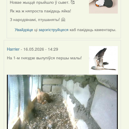
Новае жыццё прыйшло ў сьвет. 🥰
In
reply
Як жа ж няпроста пакідаць яйка!
to
З народзінамі, птушаняты! 🤗
by
Harrier
Увайдзіце
ці
зарэгіструйцеся
каб пакідаць каментары.
Harrier
- 16.05.2026 - 14:29
На 1-м гняздзе вылупіўся першы малы!