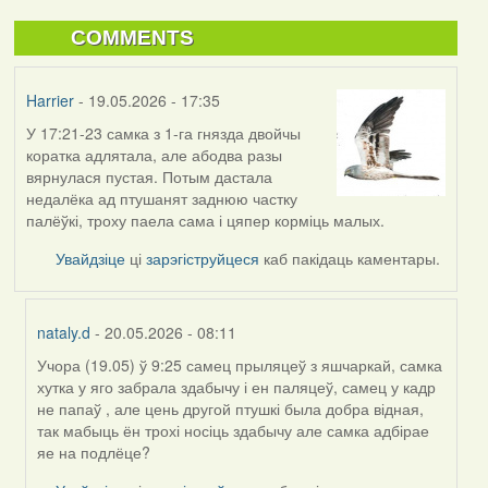
COMMENTS
Harrier
- 19.05.2026 - 17:35
У 17:21-23 самка з 1-га гнязда двойчы
коратка адлятала, але абодва разы
вярнулася пустая. Потым дастала
недалёка ад птушанят заднюю частку
палёўкі, троху паела сама і цяпер корміць малых.
Увайдзіце
ці
зарэгіструйцеся
каб пакідаць каментары.
nataly.d
- 20.05.2026 - 08:11
Учора (19.05) ў 9:25 самец прыляцеў з яшчаркай, самка
In
хутка у яго забрала здабычу і ен паляцеў, самец у кадр
reply
не папаў , але цень другой птушкі была добра відная,
to
так мабыць ён трохі носіць здабычу але самка адбірае
by
яе на подлёце?
Harrier