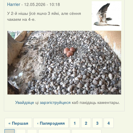
Harrier
- 12.05.2026 - 10:18
У 2-й нішы ўсё яшчэ 3 яйкі, але сёння
чакаем на 4-е.
Увайдзіце
ці
зарэгіструйцеся
каб пакідаць каментары.
Pagination
First
« Першая
Previous
‹ Папярэдняя
Page
1
Page
2
Page
3
Page
4
page
page