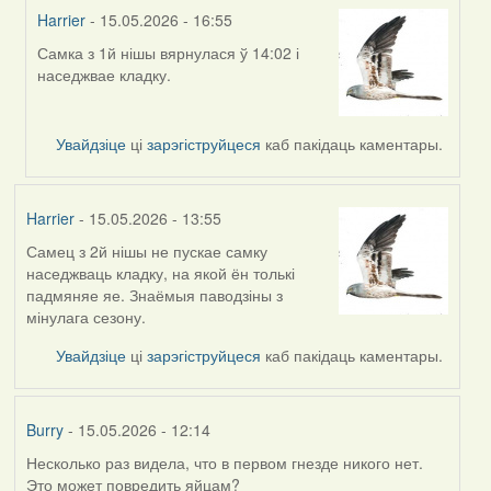
Harrier
- 15.05.2026 - 16:55
Самка з 1й нішы вярнулася ў 14:02 і
In
наседжвае кладку.
reply
to
by
Увайдзіце
ці
зарэгіструйцеся
каб пакідаць каментары.
Harrier
Harrier
- 15.05.2026 - 13:55
Самец з 2й нішы не пускае самку
наседжваць кладку, на якой ён толькі
падмяняе яе. Знаёмыя паводзіны з
мінулага сезону.
Увайдзіце
ці
зарэгіструйцеся
каб пакідаць каментары.
Burry
- 15.05.2026 - 12:14
Несколько раз видела, что в первом гнезде никого нет.
Это может повредить яйцам?