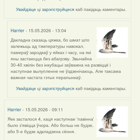
Увайдзіце
ці
зарэгіструйцеся
каб пакідаць каментары.
Harrier
- 15.05.2026 - 13:04
Дакладна сказаць цяжка, бо шмат што
In
залежыць ад тэмпературы навокал,
reply
памераў зародкаў у яйках і часу, на які
to
яны застаюцца без абагрэву. Звычайна
by
30-40 хвілін без інкубацыі заўважна на развіццё і
Burry
наступнае вылупленне не ўздзенічаюць. Але таксама
важная частата гэтых перапынкаў.
Увайдзіце
ці
зарэгіструйцеся
каб пакідаць каментары.
Harrier
- 15.05.2026 - 09:11
Яек засталося 4, хаця наступнае 'павінна'
было з'явіцца ўчора. Або больш не будзе,
або 5-е будзе адкладзена сёння.