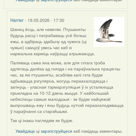
Harrier
- 19.05.2026 - 17:30
Шанец ёсць, але невялікі. Птушаняты
In
будуць расці і патрабаваць усё больш
reply
ежы, а адбіраць здабычу ад чужога (ці
to
чужых) самцоў увесь час каб іх
by
нармальна карміць наўрацці атрымаецца.
Snezhinka
Паляваць сама яна можа, але для гэтага трэба
адлятаць далёка ад гнязда і на параўнальна працяглы
час, за які птушаняты, асабліва калі гэта будзе
адбывацца рэгулярна, могуць пераахалодзіцца і
загінуць - уласная тэрмарэгуляцыя ў іх усталюецца
прыкладна на 10-12 дзень жыцця. У найбольшай
небяспецы самыя малодшыя - ім будзе найцяжэй
выпрошваць ежу і яны будуць хутчэй пераахалоджвацца
ў параўнанні са старэйшымі.
Так ці інакш паглядзім як будзе.
Увайдзіце
ці
зарэгіструйцеся
каб пакідаць каментары.