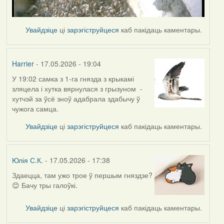
Увайдзіце
ці
зарэгіструйцеся
каб пакідаць каментары.
Harrier
- 17.05.2026 - 19:04
У 19:02 самка з 1-га гнязда з крыкамі
зляцела і хутка вярнулася з грызуном -
хутчэй за ўсё зноў адабрала здабычу ў
чужога самца.
Увайдзіце
ці
зарэгіструйцеся
каб пакідаць каментары.
Юлія С.К.
- 17.05.2026 - 17:38
Здаецца, там ужо трое ў першым гняздзе?
😊 Бачу тры галоўкі.
Увайдзіце
ці
зарэгіструйцеся
каб пакідаць каментары.