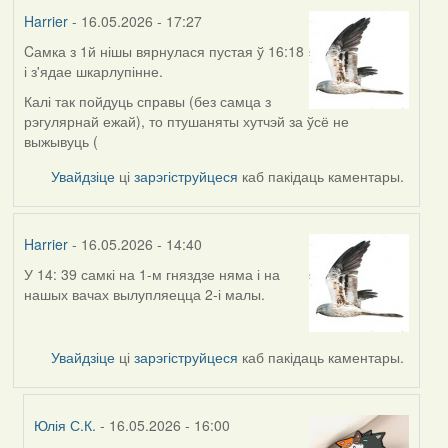
Harrier
- 16.05.2026 - 17:27
Cамка з 1й нішы вярнулася пустая ў 16:18
і з'ядае шкарлупінне.
Калі так пойдуць справы (без самца з
рэгулярнай ежай), то птушаняты хутчэй за ўсё не
выжывуць (
Увайдзіце
ці
зарэгіструйцеся
каб пакідаць каментары.
Harrier
- 16.05.2026 - 14:40
У 14: 39 самкі на 1-м гняздзе няма і на
нашых вачах вылупляецца 2-і малы.
Увайдзіце
ці
зарэгіструйцеся
каб пакідаць каментары.
Юлія С.К.
- 16.05.2026 - 16:00