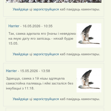
Увайдзіце
ці
зарэгіструйцеся
каб пакідаць каментары.
Harrier
- 16.05.2026 - 10:35
Так, самка адклала яго ўначы і невядома
In
на якую дату яго запісаць - няхай будзе
reply
15.05.
to
by
Увайдзіце
ці
зарэгіструйцеся
каб пакідаць каментары.
Ксения
Harrier
- 15.05.2026 - 13:58
Здаецца, самка з 1й нішы адляцела
самастойна паляваць і яйкі засталіся без
інкубацыі з 11:18.
Увайдзіце
ці
зарэгіструйцеся
каб пакідаць каментары.