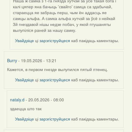
Наша ж самка з 1-га гнязда хутчэй за ўсё такая бэта і
калі цяпер яна бачыць 'свайго' самца са здабычай,
стараецца яе забраць перш, чым ён аддасць яе
самцы альфа. А самка альфа хутчэй за ўсё з нейкай
3й гнездавой нішы недзе побач, у якой птушаняты
вылупіліся раней за нашу самку.
Увайдзіце
ці
зарэгіструйцеся
каб пакідаць каментары.
Burry
- 19.05.2026 - 13:21
Кажется, в первом гнезде вылупился пятый птенец.
Увайдзіце
ці
зарэгіструйцеся
каб пакідаць каментары.
nataly.d
- 20.05.2026 - 08:00
здаецца што так
In
reply
Увайдзіце
ці
зарэгіструйцеся
каб пакідаць каментары.
to
by