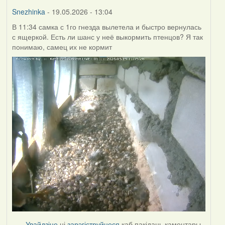
Burry
Snezhinka
- 19.05.2026 - 13:04
В 11:34 самка с 1го гнезда вылетела и быстро вернулась
с ящеркой. Есть ли шанс у неё выкормить птенцов? Я так
понимаю, самец их не кормит
Увайдзіце
ці
зарэгіструйцеся
каб пакідаць каментары.