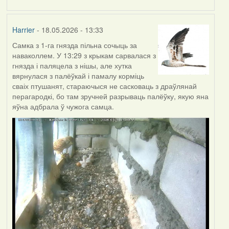
Harrier
- 18.05.2026 - 13:33
Самка з 1-га гнязда пільна сочыць за
наваколлем. У 13:29 з крыкам сарвалася з
гнязда і паляцела з нішы, але хутка
вярнулася з палёўкай і памалу корміць
сваіх птушанят, стараючыся не сасковаць з драўлянай
перагародкі, бо там зручней разрываць палёўку, якую яна
яўна адбрала ў чужога самца.