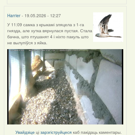
Harrier
- 19.05.2026 - 12:27
У 11:09 самка з крыкамі зляцела з 1-га
гнязда, але хутка вярнулася пустая. Стала
бачна, што птушанят 4 і ніхто пакуль што
не вылупіўся з яйка.
Увайдзіце
ці
зарэгіструйцеся
каб пакідаць каментары.