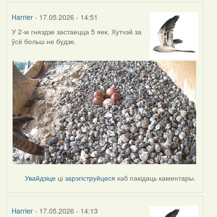
Harrier
- 17.05.2026 - 14:51
У 2-м гняздзе застаецца 5 яек. Хутчэй за
ўсё больш не будзе.
Увайдзіце
ці
зарэгіструйцеся
каб пакідаць каментары.
Harrier
- 17.05.2026 - 14:13