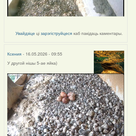
Увайдзіце
ці
зарэгіструйцеся
каб пакідаць каментары.
Ксения
- 16.05.2026 - 09:55
У другой нішы 5-ае яйка)