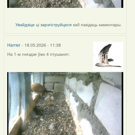
Увайдзіце
ці
зарэгіструйцеся
каб пакідаць каментары.
Harrier
- 18.05.2026 - 11:38
На 1-м гняздзе ўжо 4 птушанят.