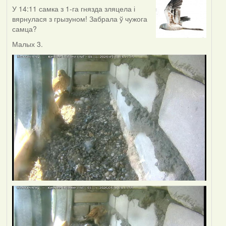
У 14:11 самка з 1-га гнязда зляцела і
вярнулася з грызуном! Забрала ў чужога
самца?
Малых 3.