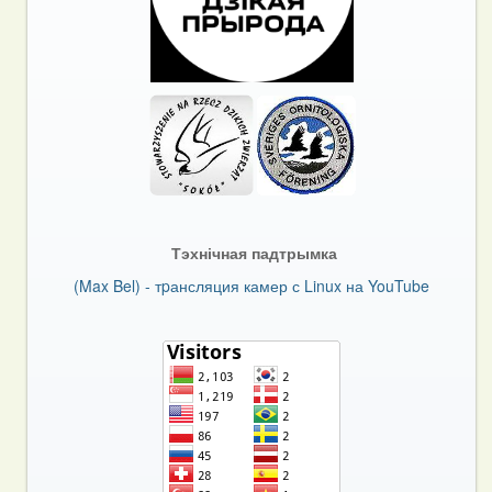
Тэхнічная падтрымка
(Max Bel) - тpансляция камер с Linux на YouTube