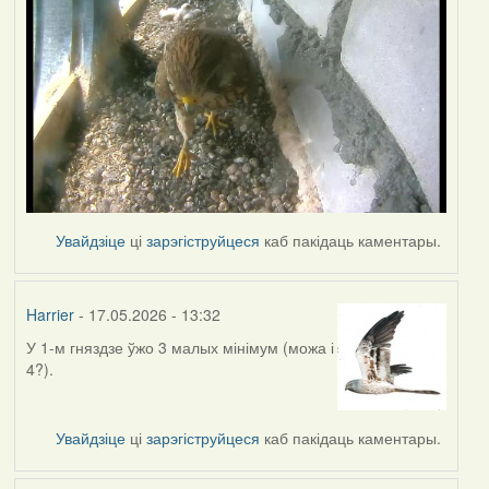
Увайдзіце
ці
зарэгіструйцеся
каб пакідаць каментары.
Harrier
- 17.05.2026 - 13:32
У 1-м гняздзе ўжо 3 малых мінімум (можа і
4?).
Увайдзіце
ці
зарэгіструйцеся
каб пакідаць каментары.