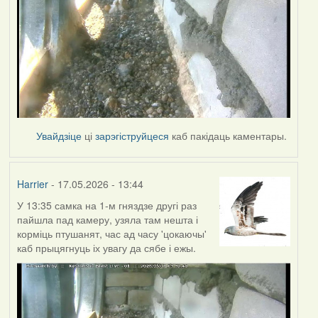
Увайдзіце
ці
зарэгіструйцеся
каб пакідаць каментары.
Harrier
- 17.05.2026 - 13:44
У 13:35 самка на 1-м гняздзе другі раз
пайшла пад камеру, узяла там нешта і
корміць птушанят, час ад часу 'цокаючы'
каб прыцягнуць іх увагу да сябе і ежы.