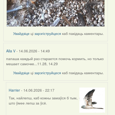
Увайдзіце
ці
зарэгіструйцеся
каб пакідаць каментары.
Alla V
- 14.06.2026 - 14:49
папаша каждый раз старается помочь кормить, но только
мешает самочке...11.28, 14.29
Увайдзіце
ці
зарэгіструйцеся
каб пакідаць каментары.
Harrier
- 14.06.2026 - 22:17
Так, найлепш, каб кожны замаўся б тым,
In
што ўмее лепш за ўсё.
reply
to