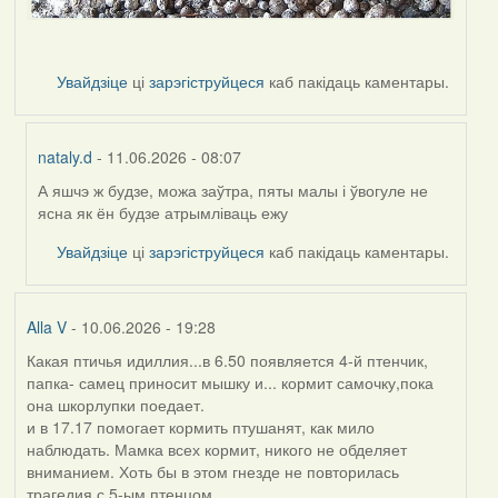
Увайдзіце
ці
зарэгіструйцеся
каб пакідаць каментары.
nataly.d
- 11.06.2026 - 08:07
А яшчэ ж будзе, можа заўтра, пяты малы і ўвогуле не
In
ясна як ён будзе атрымліваць ежу
reply
to
Увайдзіце
ці
зарэгіструйцеся
каб пакідаць каментары.
by
Harrier
Alla V
- 10.06.2026 - 19:28
Какая птичья идиллия...в 6.50 появляется 4-й птенчик,
папка- самец приносит мышку и... кормит самочку,пока
она шкорлупки поедает.
и в 17.17 помогает кормить птушанят, как мило
наблюдать. Мамка всех кормит, никого не обделяет
вниманием. Хоть бы в этом гнезде не повторилась
трагедия с 5-ым птенцом....