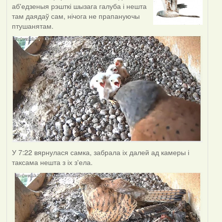
аб'едзеныя рэшткі шызага галуба і нешта
там даядаў сам, нічога не прапануючы
птушанятам.
У 7:22 вярнулася самка, забрала іх далей ад камеры і
таксама нешта з іх з'ела.