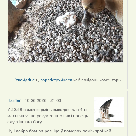
Увайдзіце
ці
зарэгіструйцеся
каб пакідаць каментары.
Harrier
- 10.06.2026 - 21:03
У 20:58 самка корміць вывадак, але 4-ы
малы яшчэ не разумее што і як і просіць
ежу з іншага боку.
Ну і добра бачная розніца ў памерах паміж тройкай