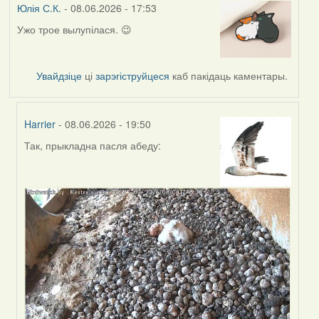
Юлія С.К.
- 08.06.2026 - 17:53
Ужо трое вылупілася. 😉
Увайдзіце
ці
зарэгіструйцеся
каб пакідаць каментары.
Harrier
- 08.06.2026 - 19:50
Так, прыкладна пасля абеду:
In
reply
to
by
Юлія
С.К.