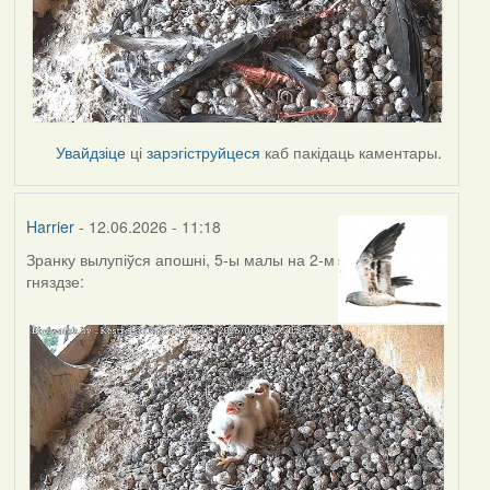
Увайдзіце
ці
зарэгіструйцеся
каб пакідаць каментары.
Harrier
- 12.06.2026 - 11:18
Зранку вылупіўся апошні, 5-ы малы на 2-м
гняздзе: