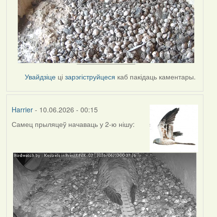
Увайдзіце
ці
зарэгіструйцеся
каб пакідаць каментары.
Harrier
- 10.06.2026 - 00:15
Самец прыляцеў начаваць у 2-ю нішу: