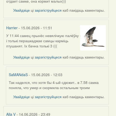
отдает самке, она кормит малых)))
Увайдзіце
ці
зарэгіструйцеся
каб пакідаць каментары.
Harrier
- 15.06.2026 - 11:51
У 11:44 самец прынёс невялічкую палёўку
і толькі перашкаджае самцы карміць
птушанят. Іх бачна толькі 3 (((
Увайдзіце
ці
зарэгіструйцеся
каб пакідаць каментары.
SaMANdaS
- 15.06.2026 - 12:03
Так наделся, что хотя бы 4-ый сдюжит.. в 7.58 самка
In
поняла, что умер и скормила остальным троим
reply
to
Увайдзіце
ці
зарэгіструйцеся
каб пакідаць каментары.
by
Harrier
Alla V
- 14.06.2026 - 23:49