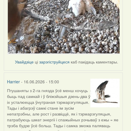
Увайдзіце
ці
зарэгіструйцеся
каб пакідаць каментары.
Harrier
- 16.06.2026 - 15:00
Птушаняты з 2-га гнязда ўсё менш хочуць
быць пад самкай і ў бліжэйшыя дзень-два ў
іх усталюецца ўнутраная тэрмарэгуляцыя.
Тады і абагрэў самкі стане ім зусім
непатрэбны, але рост і развіццё, як і тэрмарэгуляцыя,
патрабуюць шмат энергіі і спажыйных рэчываў з ежы = яе
трэба будзе ўсё больш. Тады і самка зможа паляваць