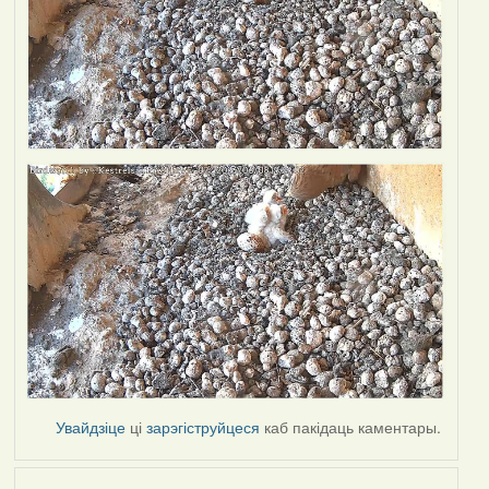
Увайдзіце
ці
зарэгіструйцеся
каб пакідаць каментары.