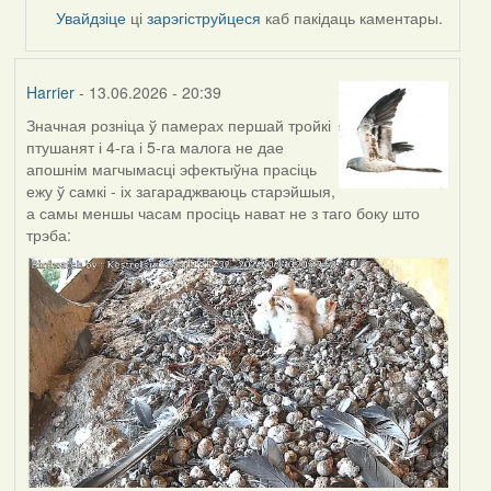
by
Увайдзіце
ці
зарэгіструйцеся
каб пакідаць каментары.
Alla
V
Harrier
- 13.06.2026 - 20:39
Значная розніца ў памерах першай тройкі
птушанят і 4-га і 5-га малога не дае
апошнім магчымасці эфектыўна прасіць
ежу ў самкі - іх загараджваюць старэйшыя,
а самы меншы часам просіць нават не з таго боку што
трэба: