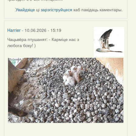
Увайдзіце
ці
зарэгіструйцеся
каб пакідаць каментары.
Harrier
- 10.06.2026 - 15:19
Чацьвёра птушанят: - Карміце нас з
любога боку! )