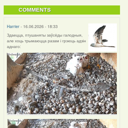
COMMENTS
Harrier
- 16.06.2026 - 18:33
Здаецца, птушаняты заўсёды галодныя,
але хоць трымаюцца разам і грэюць адзін
аднаго: