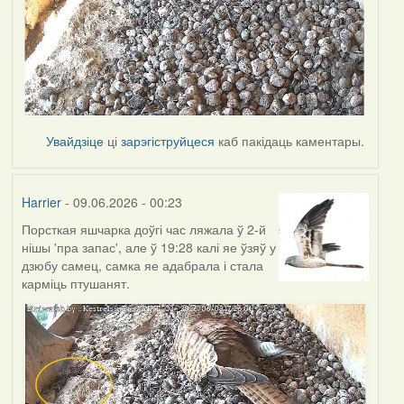
Увайдзіце
ці
зарэгіструйцеся
каб пакідаць каментары.
Harrier
- 09.06.2026 - 00:23
Порсткая яшчарка доўгі час ляжала ў 2-й
нішы 'пра запас', але ў 19:28 калі яе ўзяў у
дзюбу самец, самка яе адабрала і стала
карміць птушанят.