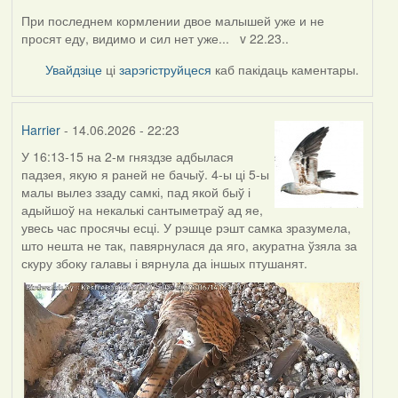
При последнем кормлении двое малышей уже и не
просят еду, видимо и сил нет уже... v 22.23..
Увайдзіце
ці
зарэгіструйцеся
каб пакідаць каментары.
Harrier
- 14.06.2026 - 22:23
У 16:13-15 на 2-м гняздзе адбылася
падзея, якую я раней не бачыў. 4-ы ці 5-ы
малы вылез ззаду самкі, пад якой быў і
адыйшоў на некалькі сантыметраў ад яе,
увесь час просячы есці. У рэшце рэшт самка зразумела,
што нешта не так, павярнулася да яго, акуратна ўзяла за
скуру збоку галавы і вярнула да іншых птушанят.