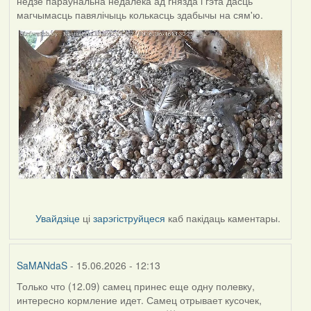
недзе параўнальна недалёка ад гнязда і гэта дасць
магчымасць павялічыць колькасць здабычы на сям'ю.
Увайдзіце
ці
зарэгіструйцеся
каб пакідаць каментары.
SaMANdaS
- 15.06.2026 - 12:13
Только что (12.09) самец принес еще одну полевку,
интересно кормление идет. Самец отрывает кусочек,