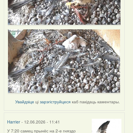
Увайдзіце
ці
зарэгіструйцеся
каб пакідаць каментары.
Harrier
- 12.06.2026 - 11:41
У 7:20 самец прынёс на 2-е гняздо