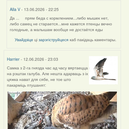
Alla V
- 13.06.2026 - 22:25
Да ... прям беда с кормлением...либо мышек нет,
In
либо самец не старается...мне кажется птенцы вечно
reply
голодные, а малышам вообще не достаётся еды
to
by
Увайдзіце
ці
зарэгіструйцеся
каб пакідаць каментары.
Harrier
Harrier
- 12.06.2026 - 23:03
Самка з 2-га гнязда час ад часу вяртаецца
на рэштак галуба. Але нешта адарваць з іх
цяжка нават для сябе, не тое што
пакарміць птушанят: