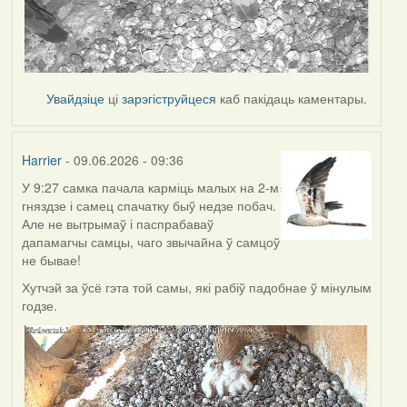
Увайдзіце
ці
зарэгіструйцеся
каб пакідаць каментары.
Harrier
- 09.06.2026 - 09:36
У 9:27 самка пачала карміць малых на 2-м
гняздзе і самец спачатку быў недзе побач.
Але не вытрымаў і паспрабаваў
дапамагчы самцы, чаго звычайна ў самцоў
не бывае!
Хутчэй за ўсё гэта той самы, які рабіў падобнае ў мінулым
годзе.