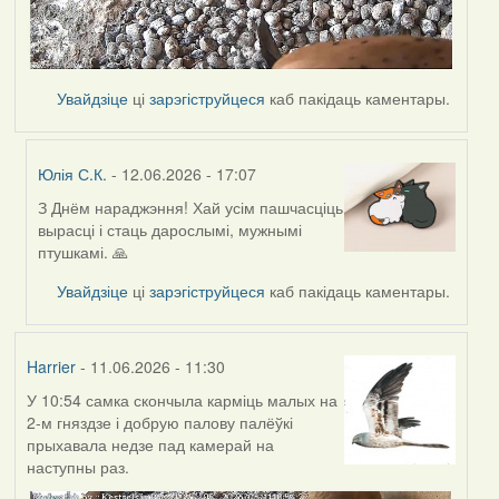
Увайдзіце
ці
зарэгіструйцеся
каб пакідаць каментары.
Юлія С.К.
- 12.06.2026 - 17:07
З Днём нараджэння! Хай усім пашчасціць
In
вырасці і стаць дарослымі, мужнымі
reply
птушкамі. 🙏
to
by
Увайдзіце
ці
зарэгіструйцеся
каб пакідаць каментары.
Harrier
Harrier
- 11.06.2026 - 11:30
У 10:54 самка скончыла карміць малых на
2-м гняздзе і добрую палову палёўкі
прыхавала недзе пад камерай на
наступны раз.