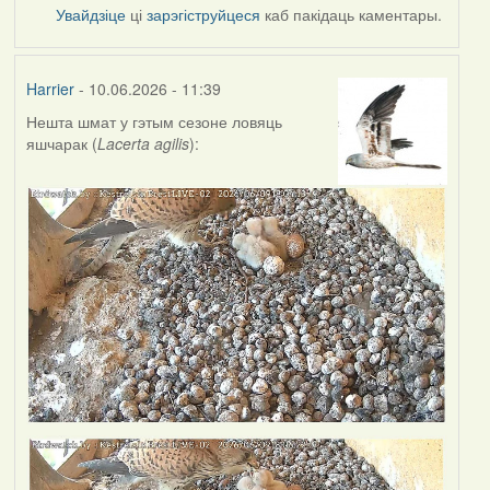
Увайдзіце
ці
зарэгіструйцеся
каб пакідаць каментары.
Harrier
- 10.06.2026 - 11:39
Нешта шмат у гэтым сезоне ловяць
яшчарак (
Lacerta agilis
):