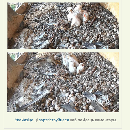
Увайдзіце
ці
зарэгіструйцеся
каб пакідаць каментары.