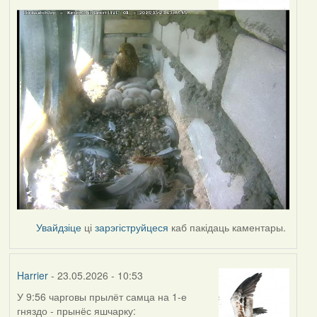
Увайдзіце
ці
зарэгіструйцеся
каб пакідаць каментары.
Harrier
- 23.05.2026 - 10:53
У 9:56 чарговы прылёт самца на 1-е
гняздо - прынёс яшчарку: