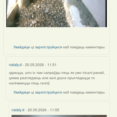
Увайдзіце
ці
зарэгіструйцеся
каб пакідаць каментары.
nataly.d
- 20.05.2026 - 11:51
здаецца, што іх там сапраўды пяць як ужо пісалі раней,
In
цяжка разглядзець але калі доуга прыглядацца то
reply
налічваецца пяць галоў
to
by
Увайдзіце
ці
зарэгіструйцеся
каб пакідаць каментары.
Harrier
nataly.d
- 20.05.2026 - 11:55