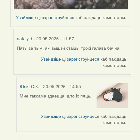
Увайдзіце
ці
зарэгіструйцеся
каб пакідаць каментары.
nataly.d
- 20.05.2026 - 11:57
Пяты за тым, які вышэй стаіць, трохі галава бачна
In
reply
Увайдзіце
ці
зарэгіструйцеся
каб пакідаць
to
каментары.
by
nataly.d
Юлія С.К.
- 20.05.2026 - 14:55
Мне таксама здаецца, што іх пяць.
In
reply
to
Увайдзіце
ці
зарэгіструйцеся
каб пакідаць
by
каментары.
nataly.d