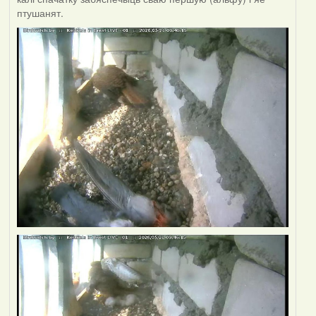
птушанят.