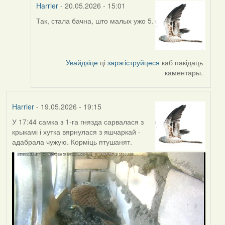
Harrier
- 20.05.2026 - 15:01
Так, стала бачна, што малых ужо 5.
In
reply
to
by
Увайдзіце
ці
зарэгіструйцеся
каб пакідаць
Юлія
каментары.
С.К.
Harrier
- 19.05.2026 - 19:15
У 17:44 самка з 1-га гнязда сарвалася з
крыкамі і хутка вярнулася з яшчаркай -
адабрала чужую. Корміць птушанят.