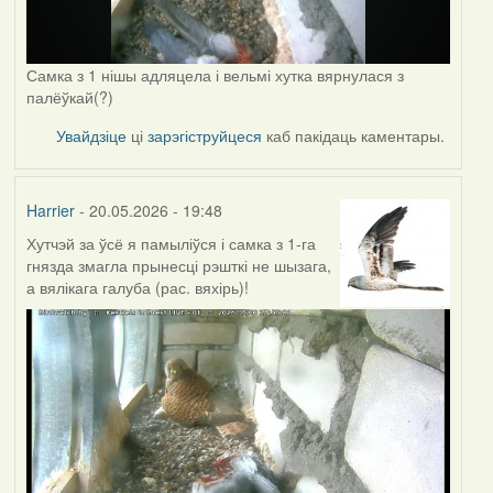
Самка з 1 нішы адляцела і вельмі хутка вярнулася з
палёўкай(?)
Увайдзіце
ці
зарэгіструйцеся
каб пакідаць каментары.
Harrier
- 20.05.2026 - 19:48
Хутчэй за ўсё я памыліўся і самка з 1-га
гнязда змагла прынесці рэшткі не шызага,
а вялікага галуба (рас. вяхірь)!