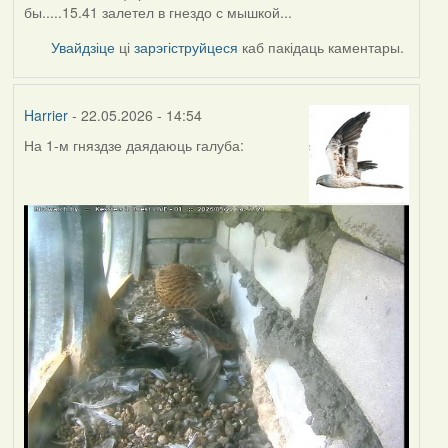
бы.....15.41 залетел в гнездо с мышкой...
Увайдзіце
ці
зарэгіструйцеся
каб пакідаць каментары.
Harrier
- 22.05.2026 - 14:54
На 1-м гняздзе даядаюць галуба: