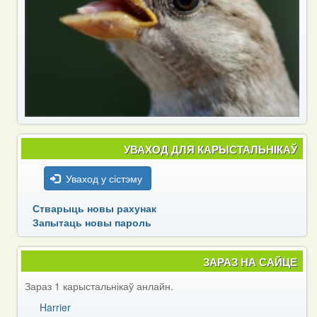
УВАХОД ДЛЯ КАРЫСТАЛЬНІКАЎ
Уваход у сістэму
Стварыць новы рахунак
Запытаць новы пароль
ЗАРАЗ НА САЙЦЕ
Зараз 1 карыстальнікаў анлайн.
Harrier