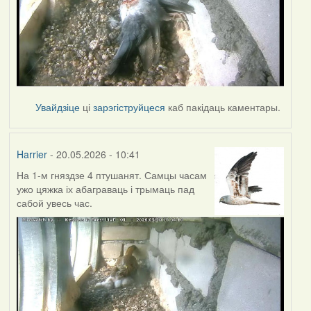
Увайдзіце
ці
зарэгіструйцеся
каб пакідаць каментары.
Harrier
- 20.05.2026 - 10:41
На 1-м гняздзе 4 птушанят. Самцы часам
ужо цяжка іх абаграваць і трымаць пад
сабой увесь час.