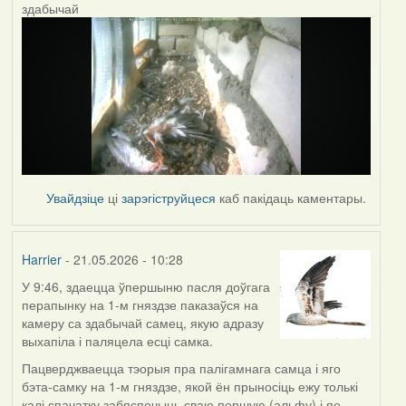
здабычай
Увайдзіце
ці
зарэгіструйцеся
каб пакідаць каментары.
Harrier
- 21.05.2026 - 10:28
У 9:46, здаецца ўпершыню пасля доўгага
перапынку на 1-м гняздзе паказаўся на
камеру са здабычай самец, якую адразу
выхапіла і паляцела есці самка.
Пацверджваецца тэорыя пра палігамнага самца і яго
бэта-самку на 1-м гняздзе, якой ён прыносіць ежу толькі
калі спачатку забяспечыць сваю першую (альфу) і яе