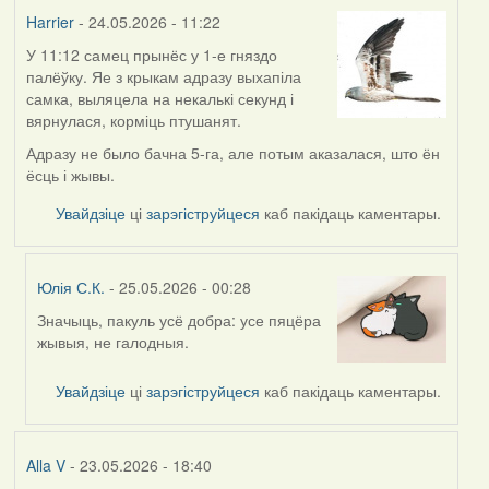
Harrier
Harrier
- 24.05.2026 - 11:22
У 11:12 самец прынёс у 1-е гняздо
палёўку. Яе з крыкам адразу выхапіла
самка, выляцела на некалькі секунд і
вярнулася, корміць птушанят.
Адразу не было бачна 5-га, але потым аказалася, што ён
ёсць і жывы.
Увайдзіце
ці
зарэгіструйцеся
каб пакідаць каментары.
Юлія С.К.
- 25.05.2026 - 00:28
Значыць, пакуль усё добра: усе пяцёра
In
жывыя, не галодныя.
reply
to
Увайдзіце
ці
зарэгіструйцеся
каб пакідаць каментары.
by
Harrier
Alla V
- 23.05.2026 - 18:40