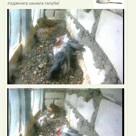
з'едзенага шызага галуба!