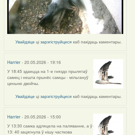
Увайдзіце
ці
зарэгіструйцеся
каб пакідаць каментары.
Harrier
- 20.05.2026 - 19:16
У 18:45 здаецца на 1-е гняздо прылятаў
самец і нешта прынёс самцы - мільгануў
ценьню двойчы.
Увайдзіце
ці
зарэгіструйцеся
каб пакідаць каментары.
Harrier
- 20.05.2026 - 15:00
У 13:30 самка адляцела на паляванне, а ў
13: 40 зацягнула ў нішу часткова