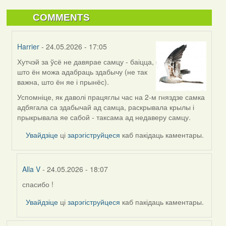
COMMENTS
Harrier
- 24.05.2026 - 17:05
Хутчэй за ўсё не давярае самцу - баіцца,
In
што ён можа адабраць здабычу (не так
reply
важна, што ён яе і прынёс).
to
by
Успомніце, як даволі працяглы час на 2-м гняздзе самка
Alla
адбягала са здабычай ад самца, раскрывала крылы і
V
прыкрывала яе сабой - таксама ад недаверу самцу.
Увайдзіце
ці
зарэгіструйцеся
каб пакідаць каментары.
Alla V
- 24.05.2026 - 18:07
спасибо !
In
reply
Увайдзіце
ці
зарэгіструйцеся
каб пакідаць каментары.
to
by