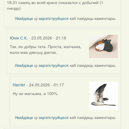
18.31 самец во всей красе показался с добычей (1
гнездо)
Увайдзіце
ці
зарэгіструйцеся
каб пакідаць каментары.
Юлія С.К.
- 23.05.2026 - 21:18
Так, ён добры тата. Проста, магчыма,
In
яшчэ мае дзесьці дзетак.
reply
to
Увайдзіце
ці
зарэгіструйцеся
каб пакідаць каментары.
by
Alla
V
Harrier
- 24.05.2026 - 01:17
Ну не магчыма, а 100%.
In
reply
to
by
Увайдзіце
ці
зарэгіструйцеся
каб пакідаць каментары.
Юлія
С.К.