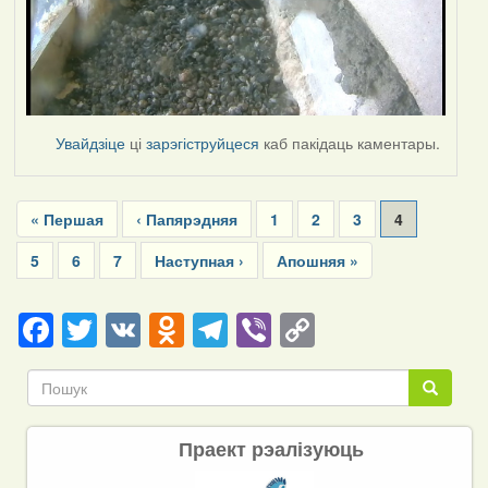
Увайдзіце
ці
зарэгіструйцеся
каб пакідаць каментары.
Pagination
First
« Першая
Previous
‹ Папярэдняя
Page
1
Page
2
Page
3
Current
4
page
page
page
Page
5
Page
6
Page
7
Next
Наступная ›
Last
Апошняя »
page
page
Facebook
Twitter
VK
Odnoklassniki
Telegram
Viber
Copy
Link
Пошук
Пошук
Праект рэалізуюць