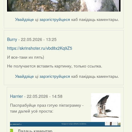
Увайдзіце
ці
зарэгіструйцеся
каб пакідаць каментары.
Burry
- 22.05.2026 - 13:25
https://skrinshoter.ru/vbd8x2Kq9Z5
И все-таки их пять)
Не получается вставить картинку, только ссылка.
Увайдзіце
ці
зарэгіструйцеся
каб пакідаць каментары.
Harrier
- 22.05.2026 - 14:58
Паспрабуйце праз гэтую піктаграмку -
In
там далей усё проста:
reply
to
by
Burry