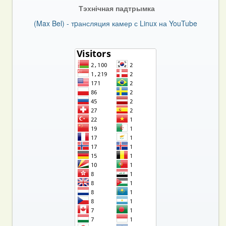
Тэхнічная падтрымка
(Max Bel) - тpансляция камер с Linux на YouTube