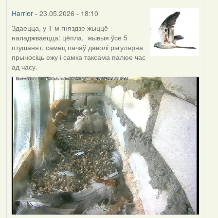
Harrier
- 23.05.2026 - 18:10
Здаецца, у 1-м гняздзе жыццё
наладжваецца: цёпла, жывыя ўсе 5
птушанят, самец пачаў даволі рэгулярна
прыносіць ежу і самка таксама палюе час
ад часу.