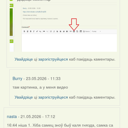
Увайдзіце
ці
зарэгіструйцеся
каб пакідаць каментары.
Burry
- 23.05.2026 - 11:33
там картинка, а у меня видео
In
reply
Увайдзіце
ці
зарэгіструйцеся
каб пакідаць каментары.
to
by
Harrier
nasta
- 21.05.2026 - 17:12
16:44 ніша 1. Хіба самец зноў быў каля гнязда, самка са