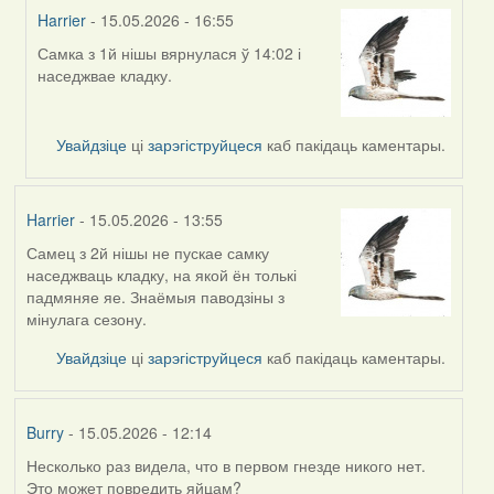
Harrier
- 15.05.2026 - 16:55
Самка з 1й нішы вярнулася ў 14:02 і
In
наседжвае кладку.
reply
to
by
Увайдзіце
ці
зарэгіструйцеся
каб пакідаць каментары.
Harrier
Harrier
- 15.05.2026 - 13:55
Самец з 2й нішы не пускае самку
наседжваць кладку, на якой ён толькі
падмяняе яе. Знаёмыя паводзіны з
мінулага сезону.
Увайдзіце
ці
зарэгіструйцеся
каб пакідаць каментары.
Burry
- 15.05.2026 - 12:14
Несколько раз видела, что в первом гнезде никого нет.
Это может повредить яйцам?