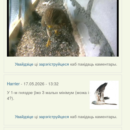
Увайдзіце
ці
зарэгіструйцеся
каб пакідаць каментары.
Harrier
- 17.05.2026 - 13:32
У 1-м гняздзе ўжо 3 малых мінімум (можа і
4?).
Увайдзіце
ці
зарэгіструйцеся
каб пакідаць каментары.