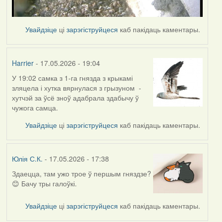
Увайдзіце
ці
зарэгіструйцеся
каб пакідаць каментары.
Harrier
- 17.05.2026 - 19:04
У 19:02 самка з 1-га гнязда з крыкамі
зляцела і хутка вярнулася з грызуном -
хутчэй за ўсё зноў адабрала здабычу ў
чужога самца.
Увайдзіце
ці
зарэгіструйцеся
каб пакідаць каментары.
Юлія С.К.
- 17.05.2026 - 17:38
Здаецца, там ужо трое ў першым гняздзе?
😊 Бачу тры галоўкі.
Увайдзіце
ці
зарэгіструйцеся
каб пакідаць каментары.