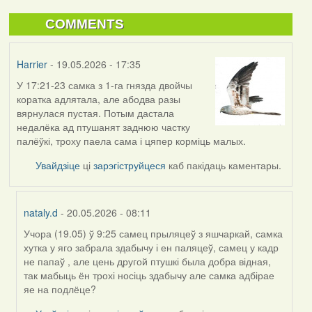
COMMENTS
Harrier
- 19.05.2026 - 17:35
У 17:21-23 самка з 1-га гнязда двойчы
коратка адлятала, але абодва разы
вярнулася пустая. Потым дастала
недалёка ад птушанят заднюю частку
палёўкі, троху паела сама і цяпер корміць малых.
Увайдзіце
ці
зарэгіструйцеся
каб пакідаць каментары.
nataly.d
- 20.05.2026 - 08:11
Учора (19.05) ў 9:25 самец прыляцеў з яшчаркай, самка
In
хутка у яго забрала здабычу і ен паляцеў, самец у кадр
reply
не папаў , але цень другой птушкі была добра відная,
to
так мабыць ён трохі носіць здабычу але самка адбірае
by
яе на подлёце?
Harrier