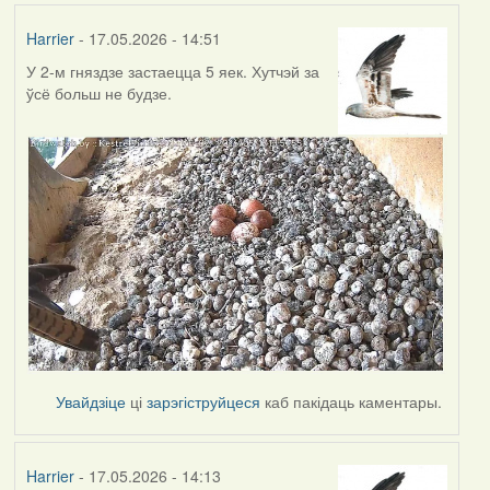
Harrier
- 17.05.2026 - 14:51
У 2-м гняздзе застаецца 5 яек. Хутчэй за
ўсё больш не будзе.
Увайдзіце
ці
зарэгіструйцеся
каб пакідаць каментары.
Harrier
- 17.05.2026 - 14:13