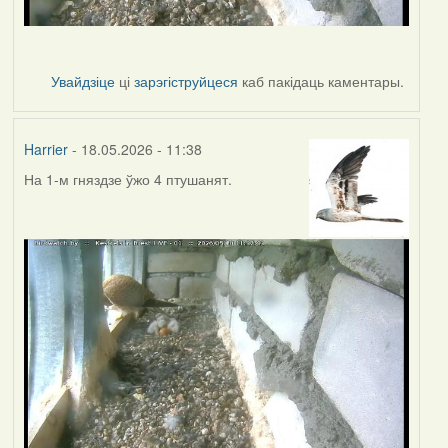
Увайдзіце
ці
зарэгіструйцеся
каб пакідаць каментары.
Harrier
- 18.05.2026 - 11:38
На 1-м гняздзе ўжо 4 птушанят.