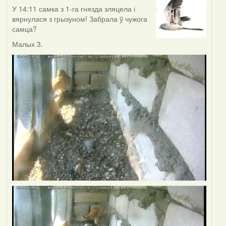
У 14:11 самка з 1-га гнязда зляцела і
вярнулася з грызуном! Забрала ў чужога
самца?
Малых 3.