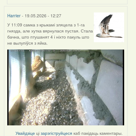
Harrier
- 19.05.2026 - 12:27
У 11:09 самка з крыкамі зляцела з 1-га
гнязда, але хутка вярнулася пустая. Стала
бачна, што птушанят 4 і ніхто пакуль што
не вылупіўся з яйка.
Увайдзіце
ці
зарэгіструйцеся
каб пакідаць каментары.