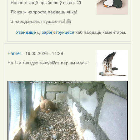
Новае жыццё прыйшло ў сьвет. 🥰
In
reply
Як жа ж няпроста пакідаць яйка!
to
З народзінамі, птушаняты! 🤗
by
Harrier
Увайдзіце
ці
зарэгіструйцеся
каб пакідаць каментары.
Harrier
- 16.05.2026 - 14:29
На 1-м гняздзе вылупіўся першы малы!