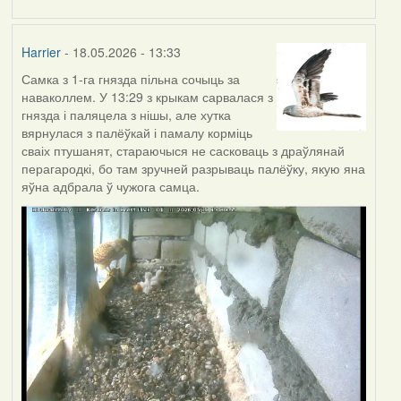
Harrier
- 18.05.2026 - 13:33
Самка з 1-га гнязда пільна сочыць за
наваколлем. У 13:29 з крыкам сарвалася з
гнязда і паляцела з нішы, але хутка
вярнулася з палёўкай і памалу корміць
сваіх птушанят, стараючыся не сасковаць з драўлянай
перагародкі, бо там зручней разрываць палёўку, якую яна
яўна адбрала ў чужога самца.