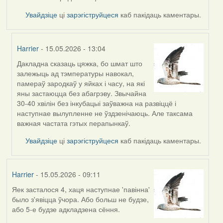
Увайдзіце
ці
зарэгіструйцеся
каб пакідаць каментары.
Harrier
- 15.05.2026 - 13:04
Дакладна сказаць цяжка, бо шмат што
In
залежыць ад тэмпературы навокал,
reply
памераў зародкаў у яйках і часу, на які
to
яны застаюцца без абагрэву. Звычайна
by
30-40 хвілін без інкубацыі заўважна на развіццё і
Burry
наступнае вылупленне не ўздзенічаюць. Але таксама
важная частата гэтых перапынкаў.
Увайдзіце
ці
зарэгіструйцеся
каб пакідаць каментары.
Harrier
- 15.05.2026 - 09:11
Яек засталося 4, хаця наступнае 'павінна'
было з'явіцца ўчора. Або больш не будзе,
або 5-е будзе адкладзена сёння.