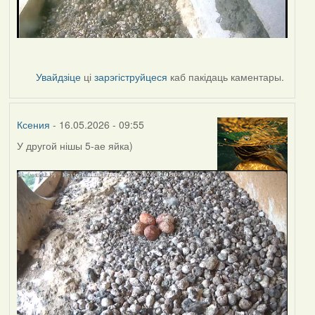
Увайдзіце
ці
зарэгіструйцеся
каб пакідаць каментары.
Ксения
- 16.05.2026 - 09:55
У другой нішы 5-ае яйка)