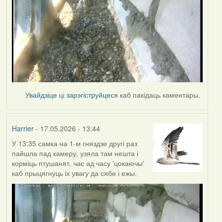
Увайдзіце
ці
зарэгіструйцеся
каб пакідаць каментары.
Harrier
- 17.05.2026 - 13:44
У 13:35 самка на 1-м гняздзе другі раз
пайшла пад камеру, узяла там нешта і
корміць птушанят, час ад часу 'цокаючы'
каб прыцягнуць іх увагу да сябе і ежы.