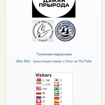
Тэхнічная падтрымка
(Max Bel) - тpансляция камер с Linux на YouTube