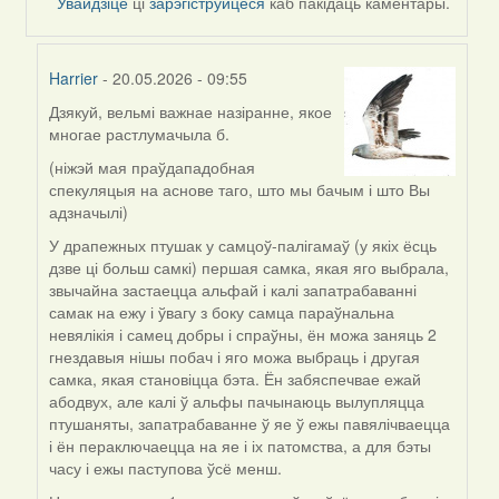
Увайдзіце
ці
зарэгіструйцеся
каб пакідаць каментары.
Harrier
- 20.05.2026 - 09:55
Дзякуй, вельмі важнае назіранне, якое
In
многае растлумачыла б.
reply
to
(ніжэй мая праўдападобная
by
спекуляцыя на аснове таго, што мы бачым і што Вы
nataly.d
адзначылі)
У драпежных птушак у самцоў-палігамаў (у якіх ёсць
дзве ці больш самкі) першая самка, якая яго выбрала,
звычайна застаецца альфай і калі запатрабаванні
самак на ежу і ўвагу з боку самца параўнальна
невялікія і самец добры і спраўны, ён можа заняць 2
гнездавыя нішы побач і яго можа выбраць і другая
самка, якая становіцца бэта. Ён забяспечвае ежай
абодвух, але калі ў альфы пачынаюць вылупляцца
птушаняты, запатрабаванне ў яе ў ежы павялічваецца
і ён пераключаецца на яе і іх патомства, а для бэты
часу і ежы паступова ўсё менш.