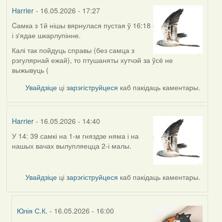
Harrier
- 16.05.2026 - 17:27
Cамка з 1й нішы вярнулася пустая ў 16:18
і з'ядае шкарлупінне.
Калі так пойдуць справы (без самца з
рэгулярнай ежай), то птушаняты хутчэй за ўсё не
выжывуць (
Увайдзіце
ці
зарэгіструйцеся
каб пакідаць каментары.
Harrier
- 16.05.2026 - 14:40
У 14: 39 самкі на 1-м гняздзе няма і на
нашых вачах вылупляецца 2-і малы.
Увайдзіце
ці
зарэгіструйцеся
каб пакідаць каментары.
Юлія С.К.
- 16.05.2026 - 16:00