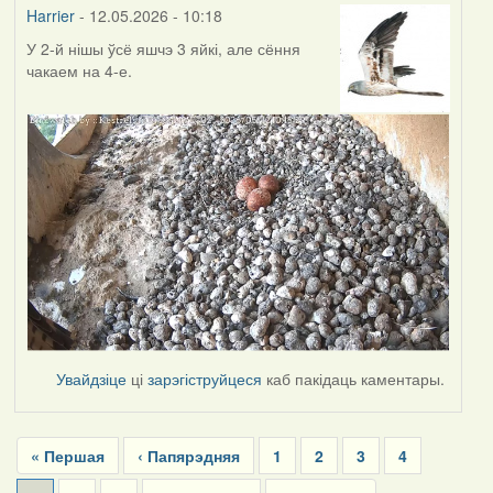
Harrier
- 12.05.2026 - 10:18
У 2-й нішы ўсё яшчэ 3 яйкі, але сёння
чакаем на 4-е.
Увайдзіце
ці
зарэгіструйцеся
каб пакідаць каментары.
Pagination
First
« Першая
Previous
‹ Папярэдняя
Page
1
Page
2
Page
3
Page
4
page
page