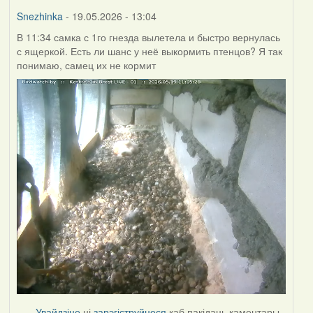
Burry
Snezhinka
- 19.05.2026 - 13:04
В 11:34 самка с 1го гнезда вылетела и быстро вернулась
с ящеркой. Есть ли шанс у неё выкормить птенцов? Я так
понимаю, самец их не кормит
Увайдзіце
ці
зарэгіструйцеся
каб пакідаць каментары.