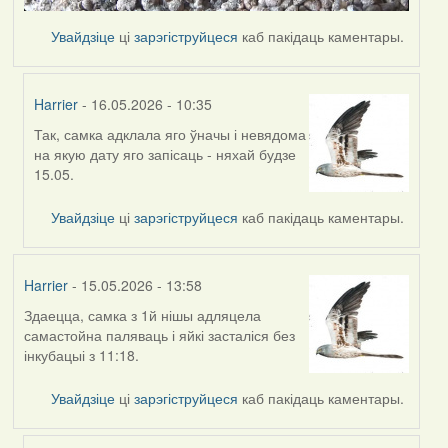
Увайдзіце
ці
зарэгіструйцеся
каб пакідаць каментары.
Harrier
- 16.05.2026 - 10:35
Так, самка адклала яго ўначы і невядома
In
на якую дату яго запісаць - няхай будзе
reply
15.05.
to
by
Увайдзіце
ці
зарэгіструйцеся
каб пакідаць каментары.
Ксения
Harrier
- 15.05.2026 - 13:58
Здаецца, самка з 1й нішы адляцела
самастойна паляваць і яйкі засталіся без
інкубацыі з 11:18.
Увайдзіце
ці
зарэгіструйцеся
каб пакідаць каментары.