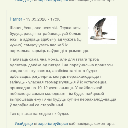
Harrier
- 19.05.2026 - 17:30
Шанец ёсць, але невялікі. Птушаняты
In
будуць расці і патрабаваць усё больш
reply
ежы, а адбіраць здабычу ад чужога (ці
to
чужых) самцоў увесь час каб іх
by
нармальна карміць наўрацці атрымаецца.
Snezhinka
Паляваць сама яна можа, але для гэтага трэба
адлятаць далёка ад гнязда і на параўнальна працяглы
час, за які птушаняты, асабліва калі гэта будзе
адбывацца рэгулярна, могуць пераахалодзіцца і
загінуць - уласная тэрмарэгуляцыя ў іх усталюецца
прыкладна на 10-12 дзень жыцця. У найбольшай
небяспецы самыя малодшыя - ім будзе найцяжэй
выпрошваць ежу і яны будуць хутчэй пераахалоджвацца
ў параўнанні са старэйшымі.
Так ці інакш паглядзім як будзе.
Увайдзіце
ці
зарэгіструйцеся
каб пакідаць каментары.