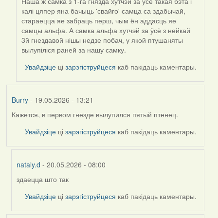
Наша ж самка з 1-га гнязда хутчэй за ўсё такая бэта і
калі цяпер яна бачыць 'свайго' самца са здабычай,
стараецца яе забраць перш, чым ён аддасць яе
самцы альфа. А самка альфа хутчэй за ўсё з нейкай
3й гнездавой нішы недзе побач, у якой птушаняты
вылупіліся раней за нашу самку.
Увайдзіце
ці
зарэгіструйцеся
каб пакідаць каментары.
Burry
- 19.05.2026 - 13:21
Кажется, в первом гнезде вылупился пятый птенец.
Увайдзіце
ці
зарэгіструйцеся
каб пакідаць каментары.
nataly.d
- 20.05.2026 - 08:00
здаецца што так
In
reply
Увайдзіце
ці
зарэгіструйцеся
каб пакідаць каментары.
to
by