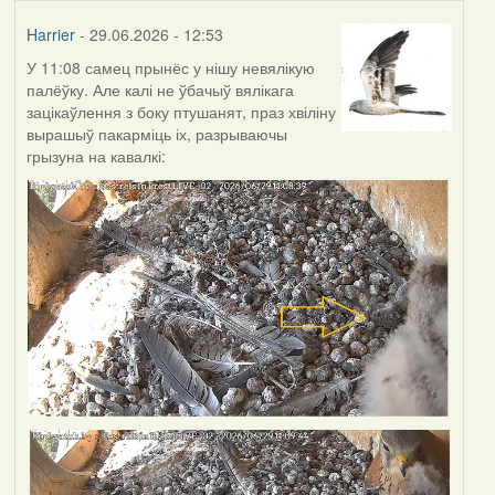
Harrier
- 29.06.2026 - 12:53
У 11:08 самец прынёс у нішу невялікую
палёўку. Але калі не ўбачыў вялікага
зацікаўлення з боку птушанят, праз хвіліну
вырашыў пакарміць іх, разрываючы
грызуна на кавалкі: