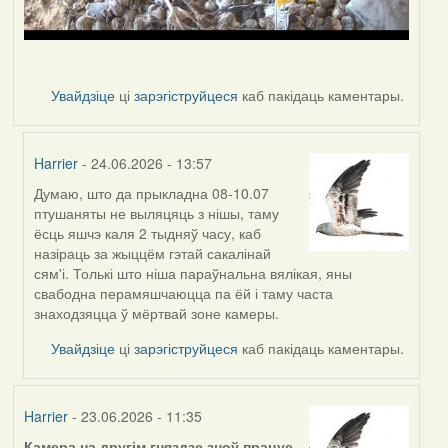
Увайдзіце
ці
зарэгіструйцеся
каб пакідаць каментары.
Harrier
- 24.06.2026 - 13:57
Думаю, што да прыкладна 08-10.07
In
птушаняты не выляцяць з нішы, таму
reply
ёсць яшчэ каля 2 тыдняў часу, каб
to
назіраць за жыццём гэтай сакалінай
by
сям'і. Толькі што ніша параўнальна вялікая, яны
nasta
свабодна перамяшчаюцца па ёй і таму часта
знаходзяцца ў мёртвай зоне камеры.
Увайдзіце
ці
зарэгіструйцеся
каб пакідаць каментары.
Harrier
- 23.06.2026 - 11:35
Камера на другім гняздзе зноў працуе.
.