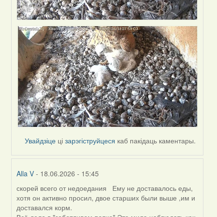
Увайдзіце
ці
зарэгіструйцеся
каб пакідаць каментары.
Alla V
- 18.06.2026 - 15:45
скорей всего от недоедания Ему не доставалось еды,
In
хотя он активно просил, двое старших были выше ,им и
reply
доставался корм.
to
Всё дело в "заботливом папке".Это мило наблюдать,как