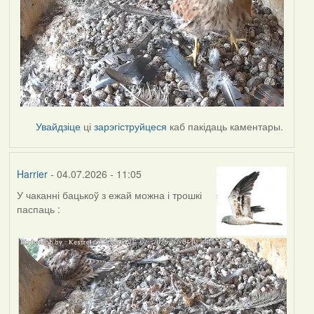
Увайдзіце
ці
зарэгіструйцеся
каб пакідаць каментары.
Harrier
- 04.07.2026 - 11:05
У чаканні бацькоў з ежай можна і трошкі
паспаць :