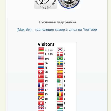
Тэхнічная падтрымка
(Max Bel) - тpансляция камер с Linux на YouTube