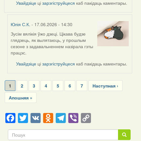
Увайдзіце
ці
зарэгіструйцеся
каб пакідаць каментары.
Юлія С.К.
- 17.06.2026 - 14:30
Зусім вялікія ўжо дзеці. Цікава будзе
In
глядзець, як вылятаюць, у прошлым
reply
сезоне з задавальненнем назірала гэты
to
працэс.
by
Harrier
Увайдзіце
ці
зарэгіструйцеся
каб пакідаць каментары.
Pagination
Current
1
Page
2
Page
3
Page
4
Page
5
Page
6
Page
7
Next
Наступная ›
page
page
Last
Апошняя »
page
Facebook
Twitter
VK
Odnoklassniki
Telegram
Viber
Copy
Link
Пошук
Пошук