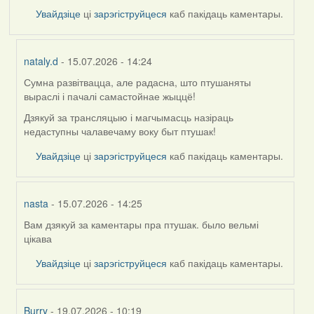
Увайдзіце
ці
зарэгіструйцеся
каб пакідаць каментары.
nataly.d
- 15.07.2026 - 14:24
Сумна развітвацца, але радасна, што птушаняты
In
выраслі і пачалі самастойнае жыццё!
reply
to
Дзякуй за трансляцыю і магчымасць назіраць
by
недаступны чалавечаму воку быт птушак!
Harrier
Увайдзіце
ці
зарэгіструйцеся
каб пакідаць каментары.
nasta
- 15.07.2026 - 14:25
Вам дзякуй за каментары пра птушак. было вельмі
In
цікава
reply
to
Увайдзіце
ці
зарэгіструйцеся
каб пакідаць каментары.
by
Harrier
Burry
- 19.07.2026 - 10:19