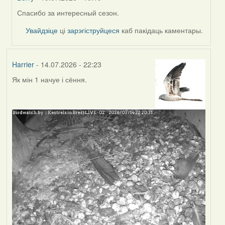
Спасибо за интересный сезон.
In
reply
Увайдзіце
ці
зарэгіструйцеся
каб пакідаць каментары.
to
by
Harrier
Harrier
- 14.07.2026 - 22:23
Як мін 1 начуе і сёння.