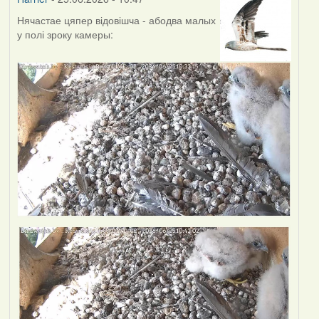
Нячастае цяпер відовішча - абодва малых
у полі зроку камеры: