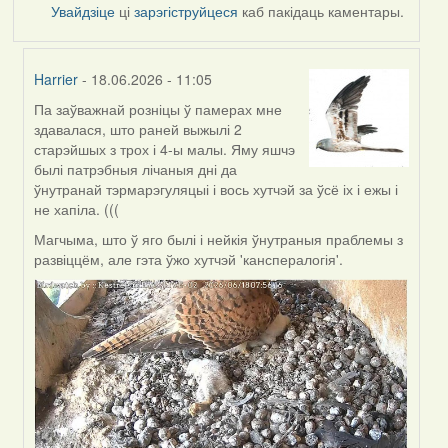
Увайдзіце
ці
зарэгіструйцеся
каб пакідаць каментары.
Harrier
- 18.06.2026 - 11:05
Па заўважнай розніцы ў памерах мне
In
здавалася, што раней выжылі 2
reply
старэйшых з трох і 4-ы малы. Яму яшчэ
to
былі патрэбныя лічаныя дні да
by
ўнутранай тэрмарэгуляцыі і вось хутчэй за ўсё іх і ежы і
SaMANdaS
не хапіла. (((
Магчыма, што ў яго былі і нейкія ўнутраныя праблемы з
развіццём, але гэта ўжо хутчэй 'канспералогія'.