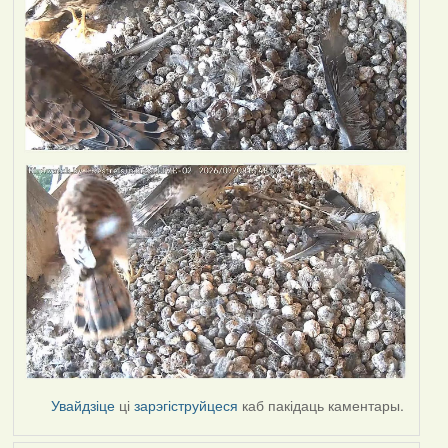
Увайдзіце
ці
зарэгіструйцеся
каб пакідаць каментары.