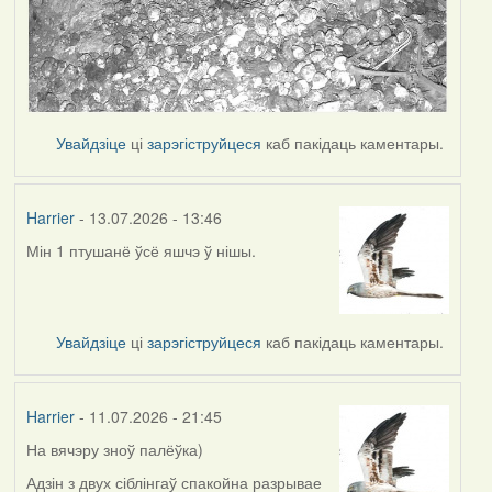
Увайдзіце
ці
зарэгіструйцеся
каб пакідаць каментары.
Harrier
- 13.07.2026 - 13:46
Мін 1 птушанё ўсё яшчэ ў нішы.
Увайдзіце
ці
зарэгіструйцеся
каб пакідаць каментары.
Harrier
- 11.07.2026 - 21:45
На вячэру зноў палёўка)
Адзін з двух сіблінгаў спакойна разрывае