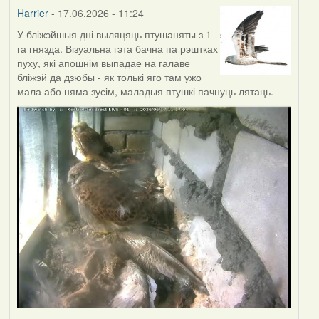
Harrier
- 17.06.2026 - 11:24
У бліжэйшыя дні выляцяць птушаняты з 1-
га гнязда. Візуальна гэта бачна па рэштках
пуху, які апошнім выпадае на галаве
бліжэй да дзюбы - як толькі яго там ужо
мала або няма зусім, маладыя птушкі пачнуць лятаць.