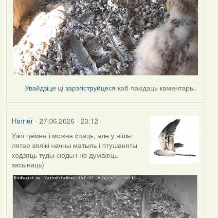
Увайдзіце
ці
зарэгіструйцеся
каб пакідаць каментары.
Harrier
- 27.06.2026 - 23:12
Ужо цёмна і можна спаць, але у нішы
лятае вялікі начны матыль і птушаняты
ходзяць туды-сюды і не думаюць
засынаць)