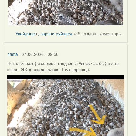
Увайдзіце
ці
зарэгіструйцеся
каб пакідаць каментары.
nasta
- 24.06.2026 - 09:50
Некалькі разоў захадзіла глядзець і ўвесь час быў пусты
экран. Я ўжо спалохалася. І тут нарэшце: