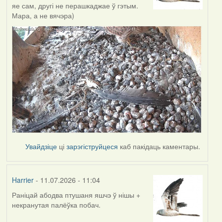
яе сам, другі не перашкаджае ў гэтым.
Мара, а не вячэра)
Увайдзіце
ці
зарэгіструйцеся
каб пакідаць каментары.
Harrier
- 11.07.2026 - 11:04
Раніцай абодва птушаня яшчэ ў нішы +
некранутая палёўка побач.