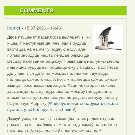
COMMENTS
Harrier
- 15.07.2026 - 13:46
Двое птушанят пасьпяхова выляцелі з ІІ-й
нішы. У наступныя дні яны яшчэ будуць
вяртацца на начлег у родную нішу, але
потым знойдуць нешта лепшае бліжэй да
месцаў палявання бацькоў. Прыкладна наступны месяц
яны яшчэ будуць выпрошваць ежу ў бацькоў, паступова
далучаючыся да іх на месцах палявання і вучыцца
паляваць самастойна. А потым пачнецца самастойнае
жыццё і восеньская міграцыя. Хаця некаторыя сокалы
застаюцца на зіму недалёка ад месцаў гнездавання,
іншыя нашы пустальгі могуць ляцець на зімоўку нават у
Паўночную Афрыку (
Фейсбук помог обнаружить сокола-
пустельгу из Беларуси … в Ливии!
).
Дзякуй усім, хто сачыў за жыццём гэтых рэдкіх птушак
разам з намі і асабліва тым, хто падтрымаў наш праект
фінансава.
Да сустрэчы ў наступным сезоне!