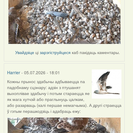
Увайдзіце
ці
зарэгіструйцеся
каб пакідаць каментары.
Harrier
- 05.07.2026 - 18:01
Кожны прынос здабычы адбываецца па
падобнаму сцэнару: адзін з птушанят
выхоплівае здабычу і потым стараецца яе
як мага хутчэй або праглынуць цалкам,
або разарваць (калі першае немагчыма). А другі страецца
ў гэтым перашкодзіць і адабраць ежу: