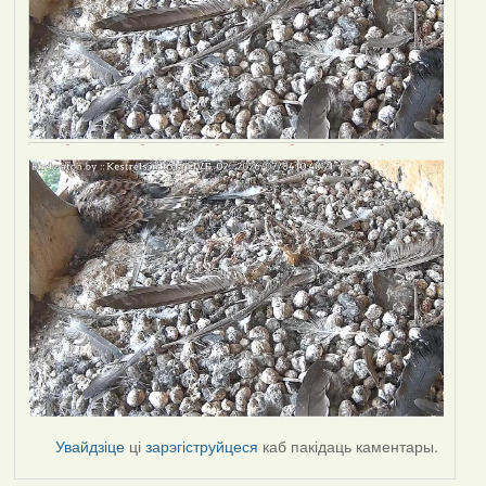
Увайдзіце
ці
зарэгіструйцеся
каб пакідаць каментары.