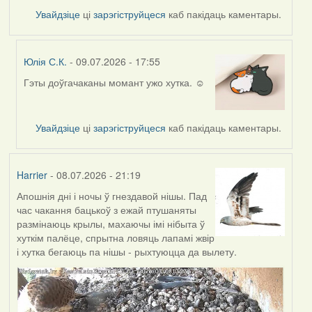
Увайдзіце
ці
зарэгіструйцеся
каб пакідаць каментары.
Юлія С.К.
- 09.07.2026 - 17:55
Гэты доўгачаканы момант ужо хутка. ☺️
In
reply
to
Увайдзіце
ці
зарэгіструйцеся
каб пакідаць каментары.
by
Harrier
Harrier
- 08.07.2026 - 21:19
Апошнія дні і ночы ў гнездавой нішы. Пад
час чакання бацькоў з ежай птушаняты
размінаюць крылы, махаючы імі нібыта ў
хуткім палёце, спрытна ловяць лапамі жвір
і хутка бегаюць па нішы - рыхтуюцца да вылету.