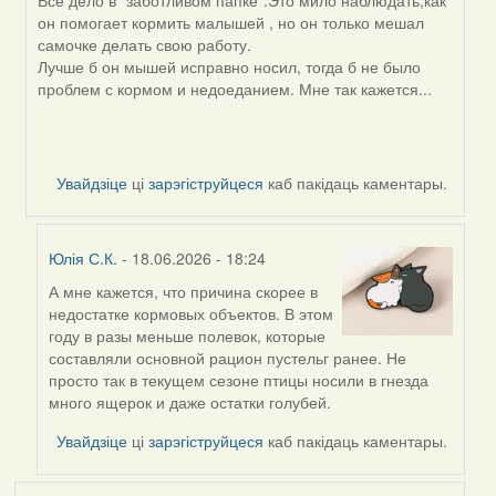
by
он помогает кормить малышей , но он только мешал
SaMANdaS
самочке делать свою работу.
Лучше б он мышей исправно носил, тогда б не было
проблем с кормом и недоеданием. Мне так кажется...
Увайдзіце
ці
зарэгіструйцеся
каб пакідаць каментары.
Юлія С.К.
- 18.06.2026 - 18:24
А мне кажется, что причина скорее в
In
недостатке кормовых объектов. В этом
reply
году в разы меньше полевок, которые
to
составляли основной рацион пустельг ранее. Не
by
просто так в текущем сезоне птицы носили в гнезда
Alla
много ящерок и даже остатки голубей.
V
Увайдзіце
ці
зарэгіструйцеся
каб пакідаць каментары.