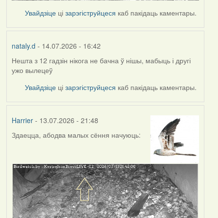
Увайдзіце
ці
зарэгіструйцеся
каб пакідаць каментары.
nataly.d
- 14.07.2026 - 16:42
Нешта з 12 гадзін нікога не бачна ў нішы, мабыць і другі
ужо вылецеў
Увайдзіце
ці
зарэгіструйцеся
каб пакідаць каментары.
Harrier
- 13.07.2026 - 21:48
Здаецца, абодва малых сёння начуюць: