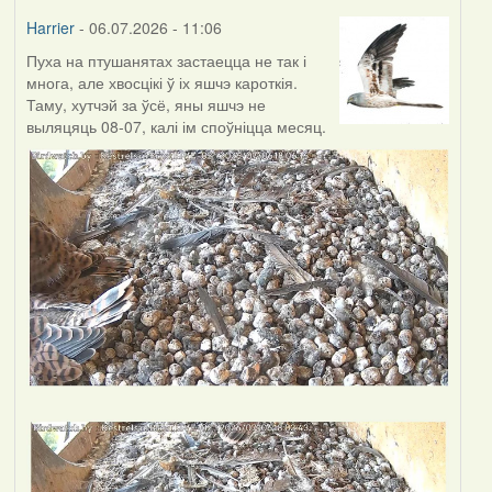
Harrier
- 06.07.2026 - 11:06
Пуха на птушанятах застаецца не так і
многа, але хвосцікі ў іх яшчэ кароткія.
Таму, хутчэй за ўсё, яны яшчэ не
выляцяць 08-07, калі ім споўніцца месяц.