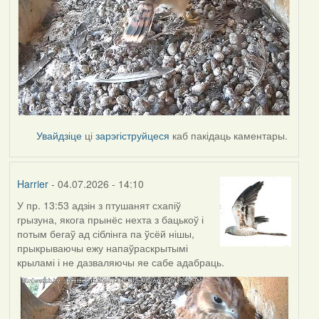
Увайдзіце
ці
зарэгіструйцеся
каб пакідаць каментары.
Harrier
- 04.07.2026 - 14:10
У пр. 13:53 адзін з птушанят схапіў
грызуна, якога прынёс нехта з бацькоў і
потым бегаў ад сіблінга па ўсёй нішы,
прыкрываючы ежу напаўраскрытымі
крыламі і не дазваляючы яе сабе адабраць.