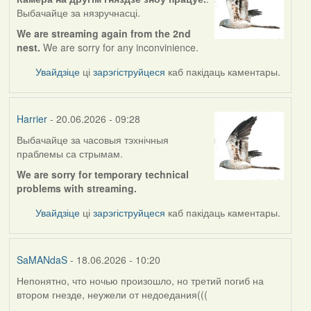
Выбачайце за нязручнасці.
We are streaming again from the 2nd
nest.
We are sorry for any inconvinience.
Увайдзіце
ці
зарэгіструйцеся
каб пакідаць каментары.
Harrier
- 20.06.2026 - 09:28
Выбачайце за часовыя тэхнічныя
праблемы са стрымам.
We are sorry for temporary technical
problems with streaming.
Увайдзіце
ці
зарэгіструйцеся
каб пакідаць каментары.
SaMANdaS
- 18.06.2026 - 10:20
Непонятно, что ночью произошло, но третий погиб на
втором гнезде, неужели от недоедания(((