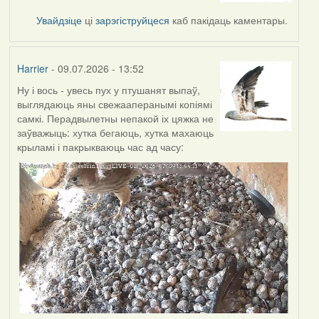
Увайдзіце
ці
зарэгіструйцеся
каб пакідаць каментары.
Harrier
- 09.07.2026 - 13:52
Ну і вось - увесь пух у птушанят выпаў,
выглядаюць яны свежааперанымі копіямі
самкі. Перадвылетны непакой іх цяжка не
заўважыць: хутка бегаюць, хутка махаюць
крыламі і пакрыкваюць час ад часу: