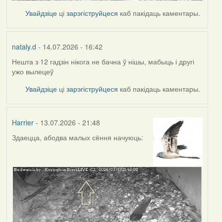
Увайдзіце
ці
зарэгіструйцеся
каб пакідаць каментары.
nataly.d
- 14.07.2026 - 16:42
Нешта з 12 гадзін нікога не бачна ў нішы, мабыць і другі
ужо вылецеў
Увайдзіце
ці
зарэгіструйцеся
каб пакідаць каментары.
Harrier
- 13.07.2026 - 21:48
Здаецца, абодва малых сёння начуюць: