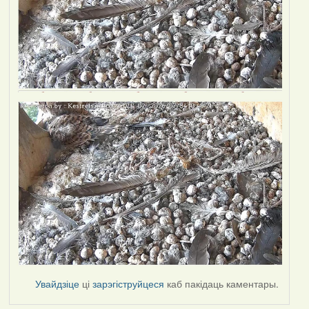
Увайдзіце
ці
зарэгіструйцеся
каб пакідаць каментары.