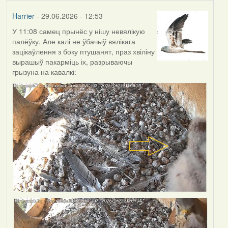
Harrier
- 29.06.2026 - 12:53
У 11:08 самец прынёс у нішу невялікую
палёўку. Але калі не ўбачыў вялікага
зацікаўлення з боку птушанят, праз хвіліну
вырашыў пакарміць іх, разрываючы
грызуна на кавалкі: