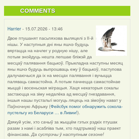
COMMENTS
Harrier
- 15.07.2026 - 13:46
Двое птушанят пасьпяхова выляцелі з ІІ-й
нішы. У наступныя дні яны яшчэ будуць
вяртацца на начлег у родную нішу, але
потым знойдуць нешта лепшае бліжэй да
месцаў палявання бацькоў. Прыкладна наступны месяц
яны яшчэ будуць выпрошваць ежу ў бацькоў, паступова
далучаючыся да іх на месцах палявання і вучыцца
паляваць самастойна. А потым пачнецца самастойнае
жыццё і восеньская міграцыя. Хаця некаторыя сокалы
застаюцца на зіму недалёка ад месцаў гнездавання,
іншыя нашы пустальгі могуць ляцець на зімоўку нават у
Паўночную Афрыку (
Фейсбук помог обнаружить сокола-
пустельгу из Беларуси … в Ливии!
).
Дзякуй усім, хто сачыў за жыццём гэтых рэдкіх птушак
разам з намі і асабліва тым, хто падтрымаў наш праект
фінансава.
Да сустрэчы ў наступным сезоне!