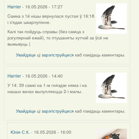
Harrier
- 16.05.2026 - 17:27
Cамка з 1й нішы вярнулася пустая ў 16:18
і з'ядае шкарлупінне.
Калі так пойдуць справы (без самца з
рэгулярнай ежай), то птушаняты хутчэй за ўсё не
выжывуць (
Увайдзіце
ці
зарэгіструйцеся
каб пакідаць каментары.
Harrier
- 16.05.2026 - 14:40
У 14: 39 самкі на 1-м гняздзе няма і на
нашых вачах вылупляецца 2-і малы.
Увайдзіце
ці
зарэгіструйцеся
каб пакідаць каментары.
Юлія С.К.
- 16.05.2026 - 16:00