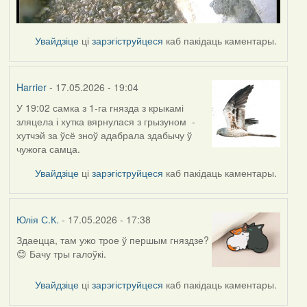
Увайдзіце
ці
зарэгіструйцеся
каб пакідаць каментары.
Harrier
- 17.05.2026 - 19:04
У 19:02 самка з 1-га гнязда з крыкамі
зляцела і хутка вярнулася з грызуном -
хутчэй за ўсё зноў адабрала здабычу ў
чужога самца.
Увайдзіце
ці
зарэгіструйцеся
каб пакідаць каментары.
Юлія С.К.
- 17.05.2026 - 17:38
Здаецца, там ужо трое ў першым гняздзе?
😊 Бачу тры галоўкі.
Увайдзіце
ці
зарэгіструйцеся
каб пакідаць каментары.