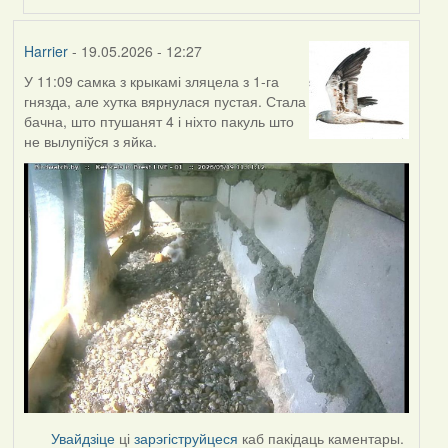
Harrier
- 19.05.2026 - 12:27
У 11:09 самка з крыкамі зляцела з 1-га
гнязда, але хутка вярнулася пустая. Стала
бачна, што птушанят 4 і ніхто пакуль што
не вылупіўся з яйка.
Увайдзіце
ці
зарэгіструйцеся
каб пакідаць каментары.