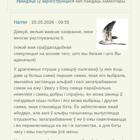
Увайдзіце
ці
зарэгіструйцеся
каб пакідаць каментары.
Harrier
- 20.05.2026 - 09:55
Дзякуй, вельмі важнае назіранне, якое
In
многае растлумачыла б.
reply
to
(ніжэй мая праўдападобная
by
спекуляцыя на аснове таго, што мы бачым і што Вы
nataly.d
адзначылі)
У драпежных птушак у самцоў-палігамаў (у якіх ёсць
дзве ці больш самкі) першая самка, якая яго выбрала,
звычайна застаецца альфай і калі запатрабаванні
самак на ежу і ўвагу з боку самца параўнальна
невялікія і самец добры і спраўны, ён можа заняць 2
гнездавыя нішы побач і яго можа выбраць і другая
самка, якая становіцца бэта. Ён забяспечвае ежай
абодвух, але калі ў альфы пачынаюць вылупляцца
птушаняты, запатрабаванне ў яе ў ежы павялічваецца
і ён пераключаецца на яе і іх патомства, а для бэты
часу і ежы паступова ўсё менш.