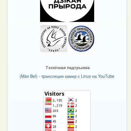
Тэхнічная падтрымка
(Max Bel) - тpансляция камер с Linux на YouTube