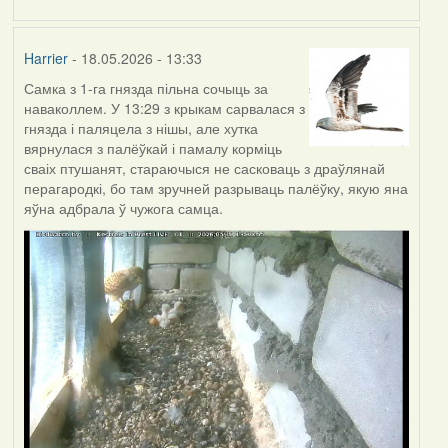
Harrier
- 18.05.2026 - 13:33
Самка з 1-га гнязда пільна сочыць за
наваколлем. У 13:29 з крыкам сарвалася з
гнязда і паляцела з нішы, але хутка
вярнулася з палёўкай і памалу корміць
сваіх птушанят, стараючыся не сасковаць з драўлянай
перагародкі, бо там зручней разрываць палёўку, якую яна
яўна адбрала ў чужога самца.