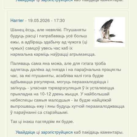
Harrier
- 19.05.2026 - 17:30
Шанец ёсць, але невялікі. Птушаняты
In
будуць расці і патрабаваць усё больш
reply
ежы, а адбіраць здабычу ад чужога (ці
to
чужых) самцоў увесь час каб іх
by
нармальна карміць наўрацці атрымаецца.
Snezhinka
Паляваць сама яна можа, але для гэтага трэба
адлятаць далёка ад гнязда і на параўнальна працяглы
час, за які птушаняты, асабліва калі гэта будзе
адбывацца рэгулярна, могуць пераахалодзіцца і
загінуць - уласная тэрмарэгуляцыя ў іх усталюецца
прыкладна на 10-12 дзень жыцця. У найбольшай
небяспецы самыя малодшыя - ім будзе найцяжэй
выпрошваць ежу і яны будуць хутчэй пераахалоджвацца
ў параўнанні са старэйшымі.
Так ці інакш паглядзім як будзе.
Увайдзіце
ці
зарэгіструйцеся
каб пакідаць каментары.