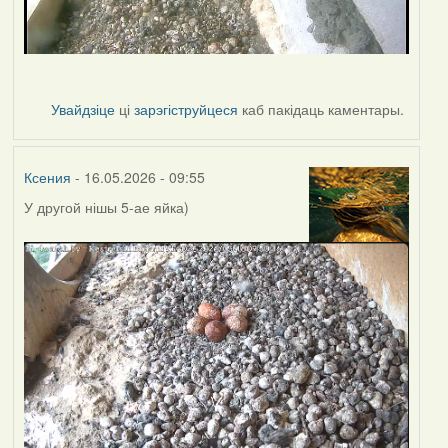
Увайдзіце
ці
зарэгіструйцеся
каб пакідаць каментары.
Ксения
- 16.05.2026 - 09:55
У другой нішы 5-ае яйка)