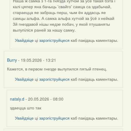
Наша ж самка з 1-га гнязда хутчэй за ўсё такая бэта і
калі цяпер яна бачыць 'свайго' самца са здабычай,
стараецца яе забраць перш, чым ён аддасць яе
самцы альфа. А самка альфа хутчэй за ўсё з нейкай
3й гнездавой нішы недзе побач, у якой птушаняты
вылупіліся раней за нашу самку.
Увайдзіце
ці
зарэгіструйцеся
каб пакідаць каментары.
Burry
- 19.05.2026 - 13:21
Кажется, в первом гнезде вылупился пятый птенец.
Увайдзіце
ці
зарэгіструйцеся
каб пакідаць каментары.
nataly.d
- 20.05.2026 - 08:00
здаецца што так
In
reply
Увайдзіце
ці
зарэгіструйцеся
каб пакідаць каментары.
to
by