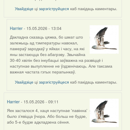
Увайдзіце
ці
зарэгіструйцеся
каб пакідаць каментары.
Harrier
- 15.05.2026 - 13:04
Дакладна сказаць цяжка, бо шмат што
In
залежыць ад тэмпературы навокал,
reply
памераў зародкаў у яйках і часу, на які
to
яны застаюцца без абагрэву. Звычайна
by
30-40 хвілін без інкубацыі заўважна на развіццё і
Burry
наступнае вылупленне не ўздзенічаюць. Але таксама
важная частата гэтых перапынкаў.
Увайдзіце
ці
зарэгіструйцеся
каб пакідаць каментары.
Harrier
- 15.05.2026 - 09:11
Яек засталося 4, хаця наступнае 'павінна'
было з'явіцца ўчора. Або больш не будзе,
або 5-е будзе адкладзена сёння.