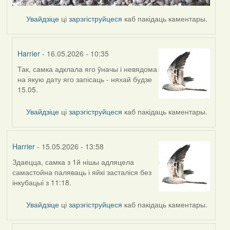
Увайдзіце
ці
зарэгіструйцеся
каб пакідаць каментары.
Harrier
- 16.05.2026 - 10:35
Так, самка адклала яго ўначы і невядома
In
на якую дату яго запісаць - няхай будзе
reply
15.05.
to
by
Увайдзіце
ці
зарэгіструйцеся
каб пакідаць каментары.
Ксения
Harrier
- 15.05.2026 - 13:58
Здаецца, самка з 1й нішы адляцела
самастойна паляваць і яйкі засталіся без
інкубацыі з 11:18.
Увайдзіце
ці
зарэгіструйцеся
каб пакідаць каментары.