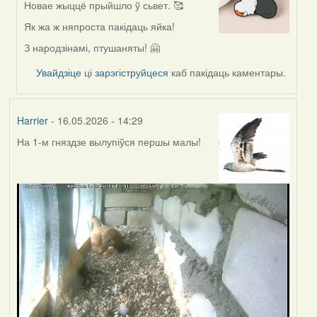
Новае жыццё прыйшло ў сьвет. 🥰
In
reply
Як жа ж няпроста пакідаць яйка!
to
З народзінамі, птушаняты! 🤗
by
Harrier
Увайдзіце
ці
зарэгіструйцеся
каб пакідаць каментары.
Harrier
- 16.05.2026 - 14:29
На 1-м гняздзе вылупіўся першы малы!