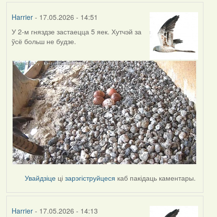
Harrier
- 17.05.2026 - 14:51
У 2-м гняздзе застаецца 5 яек. Хутчэй за
ўсё больш не будзе.
Увайдзіце
ці
зарэгіструйцеся
каб пакідаць каментары.
Harrier
- 17.05.2026 - 14:13