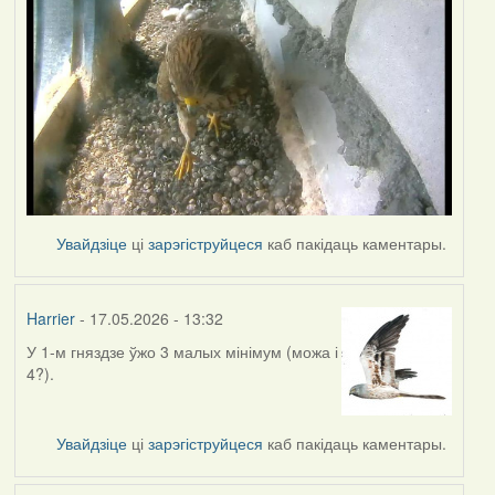
Увайдзіце
ці
зарэгіструйцеся
каб пакідаць каментары.
Harrier
- 17.05.2026 - 13:32
У 1-м гняздзе ўжо 3 малых мінімум (можа і
4?).
Увайдзіце
ці
зарэгіструйцеся
каб пакідаць каментары.