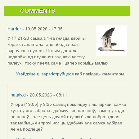
COMMENTS
Harrier
- 19.05.2026 - 17:35
У 17:21-23 самка з 1-га гнязда двойчы
коратка адлятала, але абодва разы
вярнулася пустая. Потым дастала
недалёка ад птушанят заднюю частку
палёўкі, троху паела сама і цяпер корміць малых.
Увайдзіце
ці
зарэгіструйцеся
каб пакідаць каментары.
nataly.d
- 20.05.2026 - 08:11
Учора (19.05) ў 9:25 самец прыляцеў з яшчаркай, самка
In
хутка у яго забрала здабычу і ен паляцеў, самец у кадр
reply
не папаў , але цень другой птушкі была добра відная,
to
так мабыць ён трохі носіць здабычу але самка адбірае
by
яе на подлёце?
Harrier