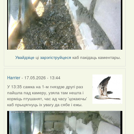
Увайдзіце
ці
зарэгіструйцеся
каб пакідаць каментары.
Harrier
- 17.05.2026 - 13:44
У 13:35 самка на 1-м гняздзе другі раз
пайшла пад камеру, узяла там нешта і
корміць птушанят, час ад часу 'цокаючы'
каб прыцягнуць іх увагу да сябе і ежы.