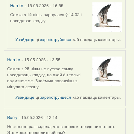
Harrier
- 15.05.2026 - 16:55
Самка з 1й нішы вярнулася ў 14:02 і
In
наседжвае кладку.
reply
to
by
Увайдзіце
ці
зарэгіструйцеся
каб пакідаць каментары.
Harrier
Harrier
- 15.05.2026 - 13:55
Самец з 2й нішы не пускае самку
наседжваць кладку, на якой ён толькі
падмяняе яе. Знаёмыя паводзіны з
мінулага сезону.
Увайдзіце
ці
зарэгіструйцеся
каб пакідаць каментары.
Burry
- 15.05.2026 - 12:14
Несколько раз видела, что в первом гнезде никого нет.
Это может повредить яйцам?