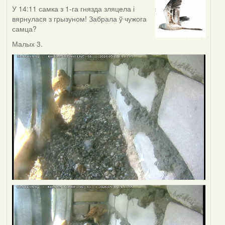
У 14:11 самка з 1-га гнязда зляцела і
вярнулася з грызуном! Забрала ў чужога
самца?
Малых 3.