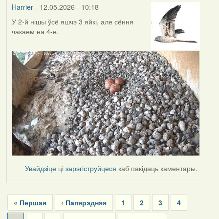
Harrier
- 12.05.2026 - 10:18
У 2-й нішы ўсё яшчэ 3 яйкі, але сёння
чакаем на 4-е.
Увайдзіце
ці
зарэгіструйцеся
каб пакідаць каментары.
Pagination
First
« Першая
Previous
‹ Папярэдняя
Page
1
Page
2
Page
3
Page
4
page
page