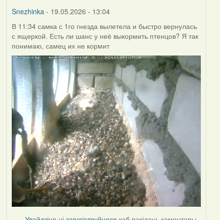
Burry
Snezhinka
- 19.05.2026 - 13:04
В 11:34 самка с 1го гнезда вылетела и быстро вернулась
с ящеркой. Есть ли шанс у неё выкормить птенцов? Я так
понимаю, самец их не кормит
Увайдзіце
ці
зарэгіструйцеся
каб пакідаць каментары.