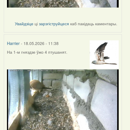
Увайдзіце
ці
зарэгіструйцеся
каб пакідаць каментары.
Harrier
- 18.05.2026 - 11:38
На 1-м гняздзе ўжо 4 птушанят.