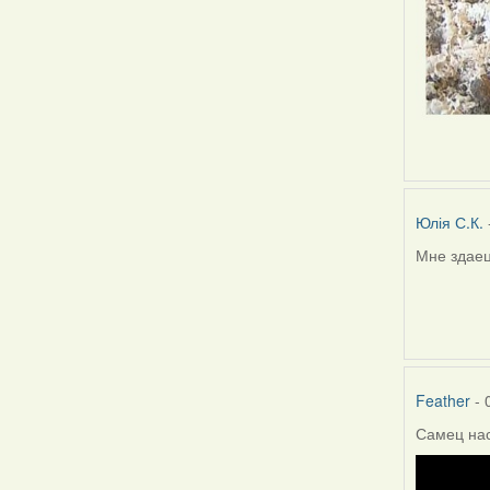
Юлія С.К.
Мне здаец
Feather
- 
Самец на