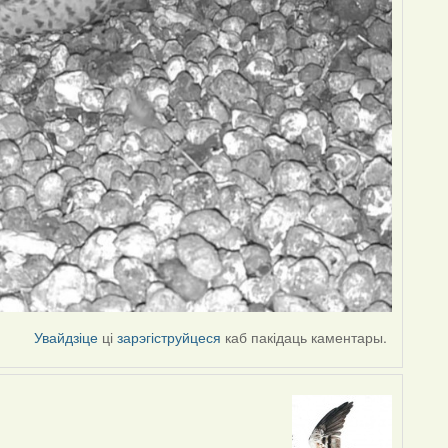
Увайдзіце
ці
зарэгіструйцеся
каб пакідаць каментары.