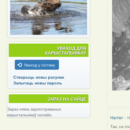
УВАХОД ДЛЯ
КАРЫСТАЛЬНІКАЎ
Уваход у сістэму
Стварыць новы рахунак
Запытаць новы пароль
ЗАРАЗ НА САЙЦЕ
Зараз няма зарэгістраваных
карыстальнікаў онлайн.
Harrier
- 1
Так, са сп