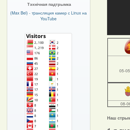
Тэхнічная падтрымка
(Max Bel) - тpансляция камер с Linux на
YouTube
05-05
08-0
Наш стры