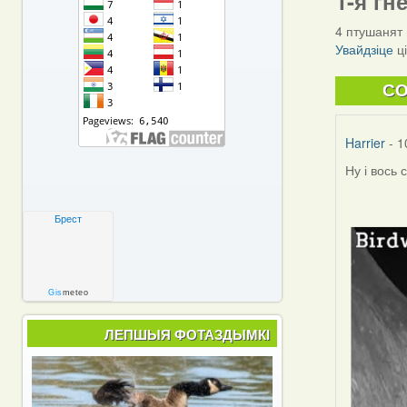
1-я гн
4 птушанят 
Увайдзіце
ц
C
Harrier
- 1
Ну і вось 
Брест
Gis
meteo
ЛЕПШЫЯ ФОТАЗДЫМКІ