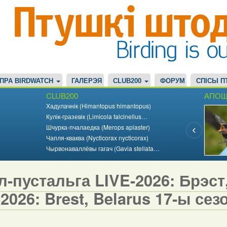
ПРА BIRDWATCH
ГАЛЕРЭЯ
CLUB200
ФОРУМ
СПІСЫ П
CLUB200
АПОШ
Хадулачнік (Himantopus himantopus)
Кулік-гразевік (Limicola falcinellus…
Шчурка-пчалаедка (Merops apiaster)
Чапля-кваква (Nycticorax nycticorax)
Чырвонаваллёвы гагач (Gavia stellata…
-пустальга LIVE-2026: Брэст,
2026: Brest, Belarus 17-ы сезо