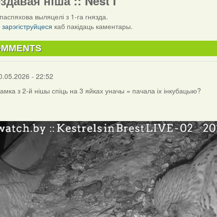
ездавая ніша :: Nest I
паспяхова выляцелі з 1-га гнязда.
і
зарэгіструйцеся
каб пакідаць каментары.
OMMENTS
0.05.2026 - 22:52
самка з 2-й нішы спіць на 3 яйках уначы = пачала іх інкубацыю?