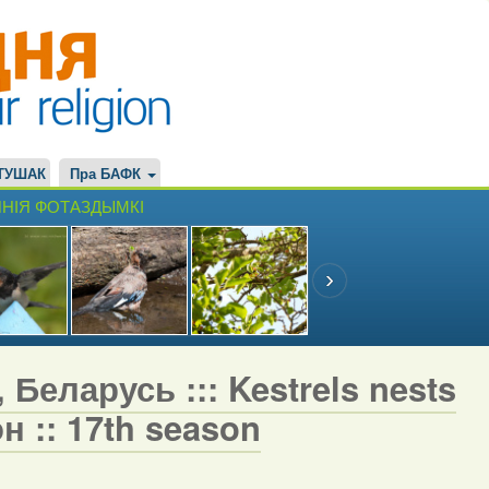
ТУШАК
Пра БАФК
НІЯ ФОТАЗДЫМКІ
 Беларусь ::: Kestrels nests
н :: 17th season