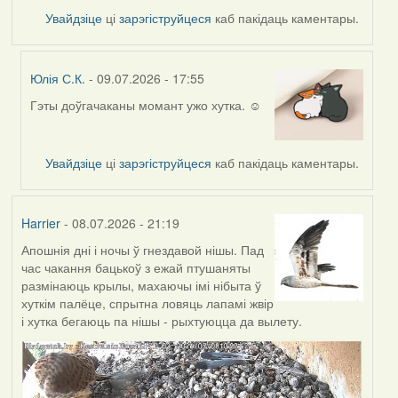
Увайдзіце
ці
зарэгіструйцеся
каб пакідаць каментары.
Юлія С.К.
- 09.07.2026 - 17:55
Гэты доўгачаканы момант ужо хутка. ☺️
In
reply
to
Увайдзіце
ці
зарэгіструйцеся
каб пакідаць каментары.
by
Harrier
Harrier
- 08.07.2026 - 21:19
Апошнія дні і ночы ў гнездавой нішы. Пад
час чакання бацькоў з ежай птушаняты
размінаюць крылы, махаючы імі нібыта ў
хуткім палёце, спрытна ловяць лапамі жвір
і хутка бегаюць па нішы - рыхтуюцца да вылету.