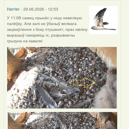
Harrier
- 29.06.2026 - 12:53
У 11:08 самец прынёс у нішу невялікую
палёўку. Але калі не ўбачыў вялікага
зацікаўлення з боку птушанят, праз хвіліну
вырашыў пакарміць іх, разрываючы
грызуна на кавалкі: