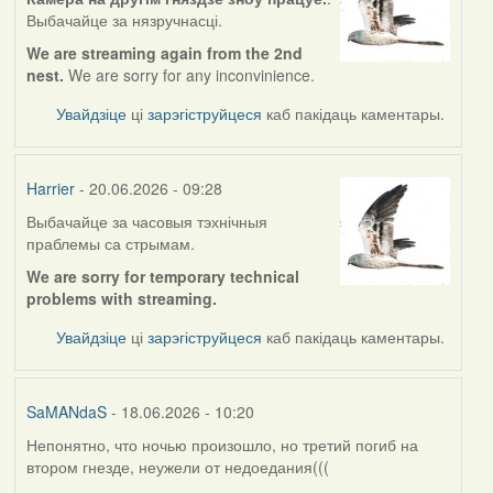
Выбачайце за нязручнасці.
We are streaming again from the 2nd
nest.
We are sorry for any inconvinience.
Увайдзіце
ці
зарэгіструйцеся
каб пакідаць каментары.
Harrier
- 20.06.2026 - 09:28
Выбачайце за часовыя тэхнічныя
праблемы са стрымам.
We are sorry for temporary technical
problems with streaming.
Увайдзіце
ці
зарэгіструйцеся
каб пакідаць каментары.
SaMANdaS
- 18.06.2026 - 10:20
Непонятно, что ночью произошло, но третий погиб на
втором гнезде, неужели от недоедания(((