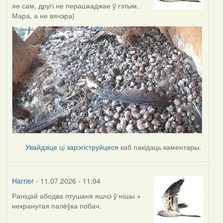
яе сам, другі не перашкаджае ў гэтым.
Мара, а не вячэра)
Увайдзіце
ці
зарэгіструйцеся
каб пакідаць каментары.
Harrier
- 11.07.2026 - 11:04
Раніцай абодва птушаня яшчэ ў нішы +
некранутая палёўка побач.