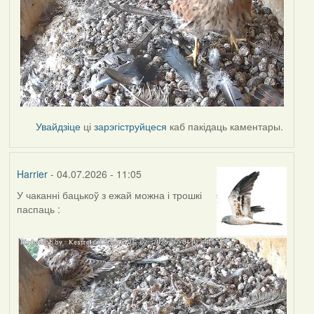
Увайдзіце
ці
зарэгіструйцеся
каб пакідаць каментары.
Harrier
- 04.07.2026 - 11:05
У чаканні бацькоў з ежай можна і трошкі
паспаць :