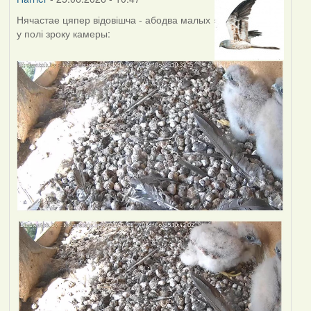
Нячастае цяпер відовішча - абодва малых
у полі зроку камеры: