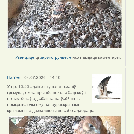
Увайдзіце
ці
зарэгіструйцеся
каб пакідаць каментары.
Harrier
- 04.07.2026 - 14:10
У пр. 13:53 адзін з птушанят схапіў
грызуна, якога прынёс нехта з бацькоў і
потым бегаў ад сіблінга па ўсёй нішы,
прыкрываючы ежу напаўраскрытымі
крыламі і не дазваляючы яе сабе адабраць.