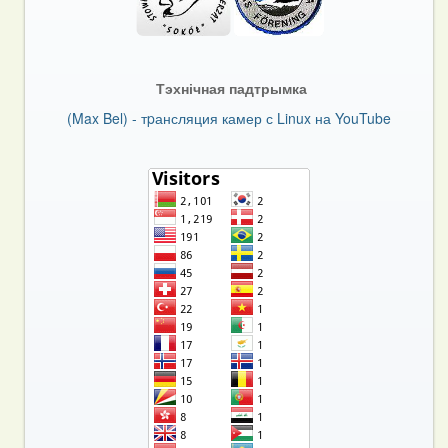
Тэхнічная падтрымка
(Max Bel) - тpансляция камер с Linux на YouTube