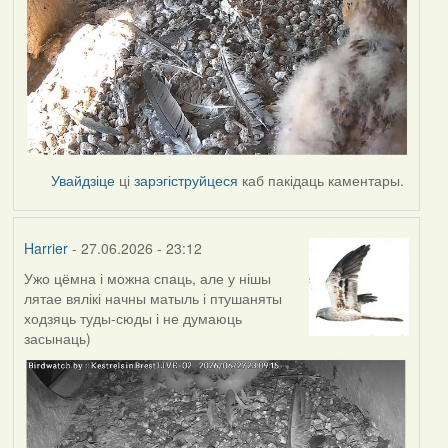
Увайдзіце
ці
зарэгіструйцеся
каб пакідаць каментары.
Harrier
- 27.06.2026 - 23:12
Ужо цёмна і можна спаць, але у нішы
лятае вялікі начны матыль і птушаняты
ходзяць туды-сюды і не думаюць
засынаць)