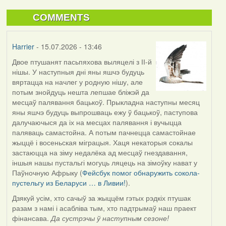
COMMENTS
Harrier
- 15.07.2026 - 13:46
Двое птушанят пасьпяхова выляцелі з ІІ-й
нішы. У наступныя дні яны яшчэ будуць
вяртацца на начлег у родную нішу, але
потым знойдуць нешта лепшае бліжэй да
месцаў палявання бацькоў. Прыкладна наступны месяц
яны яшчэ будуць выпрошваць ежу ў бацькоў, паступова
далучаючыся да іх на месцах палявання і вучыцца
паляваць самастойна. А потым пачнецца самастойнае
жыццё і восеньская міграцыя. Хаця некаторыя сокалы
застаюцца на зіму недалёка ад месцаў гнездавання,
іншыя нашы пустальгі могуць ляцець на зімоўку нават у
Паўночную Афрыку (
Фейсбук помог обнаружить сокола-
пустельгу из Беларуси … в Ливии!
).
Дзякуй усім, хто сачыў за жыццём гэтых рэдкіх птушак
разам з намі і асабліва тым, хто падтрымаў наш праект
фінансава.
Да сустрэчы ў наступным сезоне!