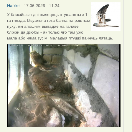
Harrier
- 17.06.2026 - 11:24
У бліжэйшыя дні выляцяць птушаняты з 1-
га гнязда. Візуальна гэта бачна па рэштках
пуху, які апошнім выпадае на галаве
бліжэй да дзюбы - як толькі яго там ужо
мала або няма зусім, маладыя птушкі пачнуць лятаць.