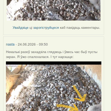
Увайдзіце
ці
зарэгіструйцеся
каб пакідаць каментары.
nasta
- 24.06.2026 - 09:50
Некалькі разоў захадзіла глядзець і ўвесь час быў пусты
экран. Я ўжо спалохалася. І тут нарэшце: