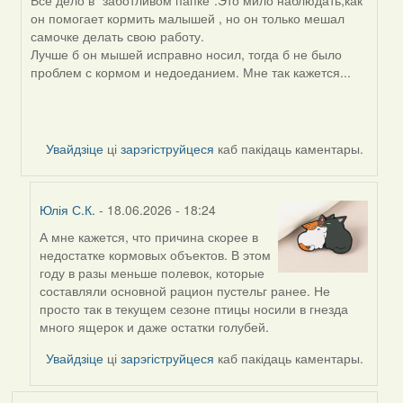
by
он помогает кормить малышей , но он только мешал
SaMANdaS
самочке делать свою работу.
Лучше б он мышей исправно носил, тогда б не было
проблем с кормом и недоеданием. Мне так кажется...
Увайдзіце
ці
зарэгіструйцеся
каб пакідаць каментары.
Юлія С.К.
- 18.06.2026 - 18:24
А мне кажется, что причина скорее в
In
недостатке кормовых объектов. В этом
reply
году в разы меньше полевок, которые
to
составляли основной рацион пустельг ранее. Не
by
просто так в текущем сезоне птицы носили в гнезда
Alla
много ящерок и даже остатки голубей.
V
Увайдзіце
ці
зарэгіструйцеся
каб пакідаць каментары.