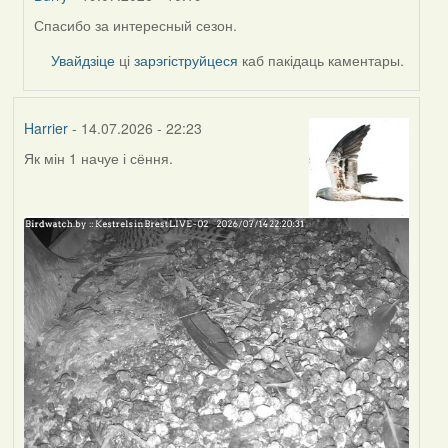
Спасибо за интересный сезон.
In
reply
Увайдзіце
ці
зарэгіструйцеся
каб пакідаць каментары.
to
by
Harrier
Harrier
- 14.07.2026 - 22:23
Як мін 1 начуе і сёння.