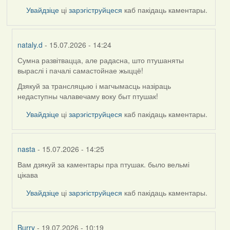
Увайдзіце
ці
зарэгіструйцеся
каб пакідаць каментары.
nataly.d
- 15.07.2026 - 14:24
Сумна развітвацца, але радасна, што птушаняты
In
выраслі і пачалі самастойнае жыццё!
reply
to
Дзякуй за трансляцыю і магчымасць назіраць
by
недаступны чалавечаму воку быт птушак!
Harrier
Увайдзіце
ці
зарэгіструйцеся
каб пакідаць каментары.
nasta
- 15.07.2026 - 14:25
Вам дзякуй за каментары пра птушак. было вельмі
In
цікава
reply
to
Увайдзіце
ці
зарэгіструйцеся
каб пакідаць каментары.
by
Harrier
Burry
- 19.07.2026 - 10:19