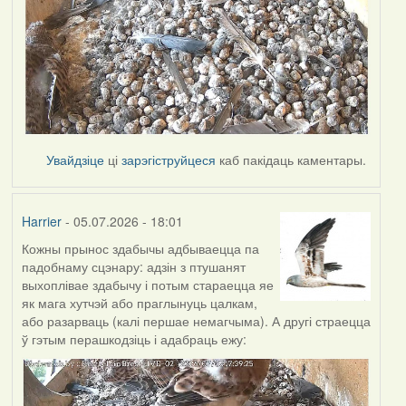
Увайдзіце
ці
зарэгіструйцеся
каб пакідаць каментары.
Harrier
- 05.07.2026 - 18:01
Кожны прынос здабычы адбываецца па
падобнаму сцэнару: адзін з птушанят
выхоплівае здабычу і потым стараецца яе
як мага хутчэй або праглынуць цалкам,
або разарваць (калі першае немагчыма). А другі страецца
ў гэтым перашкодзіць і адабраць ежу: