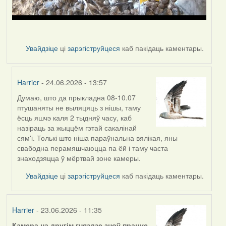
Увайдзіце
ці
зарэгіструйцеся
каб пакідаць каментары.
Harrier
- 24.06.2026 - 13:57
Думаю, што да прыкладна 08-10.07
In
птушаняты не выляцяць з нішы, таму
reply
ёсць яшчэ каля 2 тыдняў часу, каб
to
назіраць за жыццём гэтай сакалінай
by
сям'і. Толькі што ніша параўнальна вялікая, яны
nasta
свабодна перамяшчаюцца па ёй і таму часта
знаходзяцца ў мёртвай зоне камеры.
Увайдзіце
ці
зарэгіструйцеся
каб пакідаць каментары.
Harrier
- 23.06.2026 - 11:35
Камера на другім гняздзе зноў працуе.
.