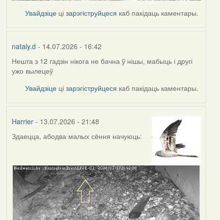
Увайдзіце
ці
зарэгіструйцеся
каб пакідаць каментары.
nataly.d
- 14.07.2026 - 16:42
Нешта з 12 гадзін нікога не бачна ў нішы, мабыць і другі
ужо вылецеў
Увайдзіце
ці
зарэгіструйцеся
каб пакідаць каментары.
Harrier
- 13.07.2026 - 21:48
Здаецца, абодва малых сёння начуюць: