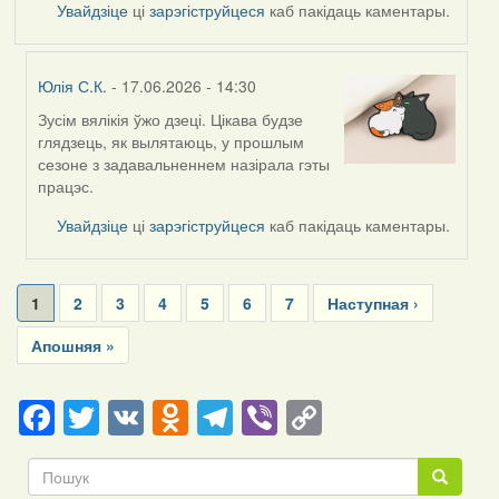
Увайдзіце
ці
зарэгіструйцеся
каб пакідаць каментары.
Юлія С.К.
- 17.06.2026 - 14:30
Зусім вялікія ўжо дзеці. Цікава будзе
In
глядзець, як вылятаюць, у прошлым
reply
сезоне з задавальненнем назірала гэты
to
працэс.
by
Harrier
Увайдзіце
ці
зарэгіструйцеся
каб пакідаць каментары.
Pagination
Current
1
Page
2
Page
3
Page
4
Page
5
Page
6
Page
7
Next
Наступная ›
page
page
Last
Апошняя »
page
Facebook
Twitter
VK
Odnoklassniki
Telegram
Viber
Copy
Link
Пошук
Пошук