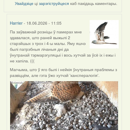
Увайдзіце
ці
зарэгіструйцеся
каб пакідаць каментары.
Harrier
- 18.06.2026 - 11:05
Па заўважнай розніцы ў памерах мне
In
здавалася, што раней выжылі 2
reply
старэйшых з трох і 4-ы малы. Яму яшчэ
to
былі патрэбныя лічаныя дні да
by
ўнутранай тэрмарэгуляцыі і вось хутчэй за ўсё іх і ежы і
SaMANdaS
не хапіла. (((
Магчыма, што ў яго былі і нейкія ўнутраныя праблемы з
развіццём, але гэта ўжо хутчэй 'канспералогія'.