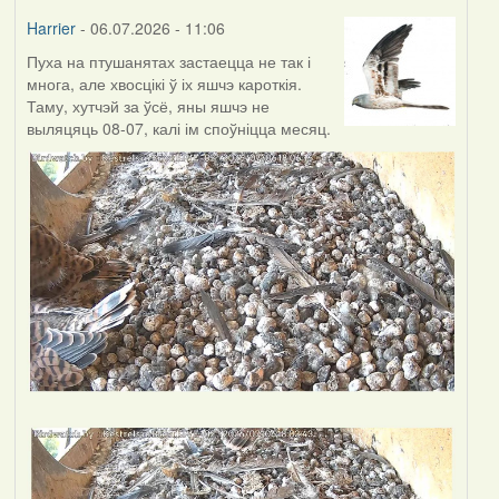
Harrier
- 06.07.2026 - 11:06
Пуха на птушанятах застаецца не так і
многа, але хвосцікі ў іх яшчэ кароткія.
Таму, хутчэй за ўсё, яны яшчэ не
выляцяць 08-07, калі ім споўніцца месяц.