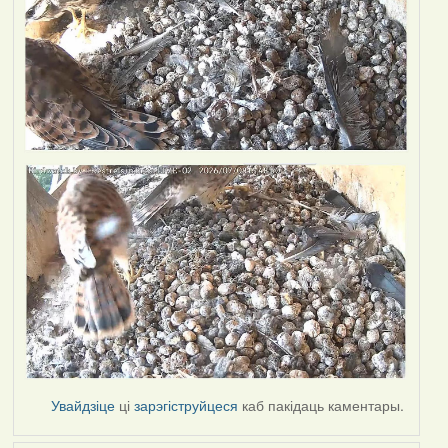
Увайдзіце
ці
зарэгіструйцеся
каб пакідаць каментары.