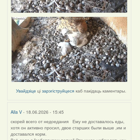
Увайдзіце
ці
зарэгіструйцеся
каб пакідаць каментары.
Alla V
- 18.06.2026 - 15:45
скорей всего от недоедания Ему не доставалось еды,
In
хотя он активно просил, двое старших были выше ,им и
reply
доставался корм.
to
Всё дело в "заботливом папке".Это мило наблюдать,как