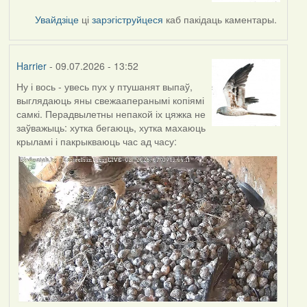
Увайдзіце
ці
зарэгіструйцеся
каб пакідаць каментары.
Harrier
- 09.07.2026 - 13:52
Ну і вось - увесь пух у птушанят выпаў,
выглядаюць яны свежааперанымі копіямі
самкі. Перадвылетны непакой іх цяжка не
заўважыць: хутка бегаюць, хутка махаюць
крыламі і пакрыкваюць час ад часу: