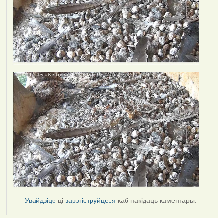
Увайдзіце
ці
зарэгіструйцеся
каб пакідаць каментары.