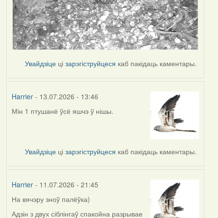
Увайдзіце
ці
зарэгіструйцеся
каб пакідаць каментары.
Harrier
- 13.07.2026 - 13:46
Мін 1 птушанё ўсё яшчэ ў нішы.
Увайдзіце
ці
зарэгіструйцеся
каб пакідаць каментары.
Harrier
- 11.07.2026 - 21:45
На вячэру зноў палёўка)
Адзін з двух сіблінгаў спакойна разрывае