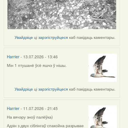
Увайдзіце
ці
зарэгіструйцеся
каб пакідаць каментары.
Harrier
- 13.07.2026 - 13:46
Мін 1 птушанё ўсё яшчэ ў нішы.
Увайдзіце
ці
зарэгіструйцеся
каб пакідаць каментары.
Harrier
- 11.07.2026 - 21:45
На вячэру зноў палёўка)
Адзін з двух сіблінгаў спакойна разрывае