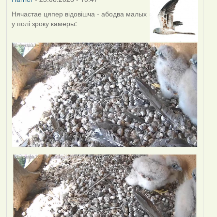
Нячастае цяпер відовішча - абодва малых
у полі зроку камеры: