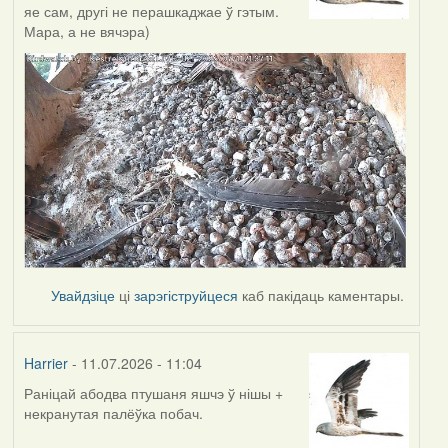
яе сам, другі не перашкаджае ў гэтым.
Мара, а не вячэра)
Увайдзіце
ці
зарэгіструйцеся
каб пакідаць каментары.
Harrier
- 11.07.2026 - 11:04
Раніцай абодва птушаня яшчэ ў нішы +
некранутая палёўка побач.