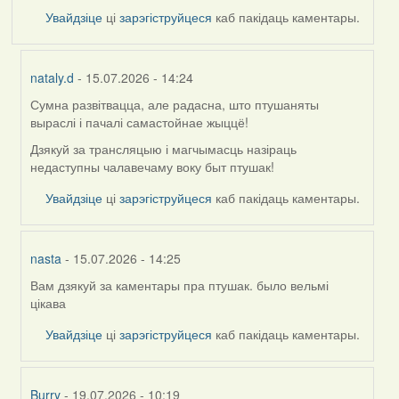
Увайдзіце
ці
зарэгіструйцеся
каб пакідаць каментары.
nataly.d
- 15.07.2026 - 14:24
Сумна развітвацца, але радасна, што птушаняты
In
выраслі і пачалі самастойнае жыццё!
reply
to
Дзякуй за трансляцыю і магчымасць назіраць
by
недаступны чалавечаму воку быт птушак!
Harrier
Увайдзіце
ці
зарэгіструйцеся
каб пакідаць каментары.
nasta
- 15.07.2026 - 14:25
Вам дзякуй за каментары пра птушак. было вельмі
In
цікава
reply
to
Увайдзіце
ці
зарэгіструйцеся
каб пакідаць каментары.
by
Harrier
Burry
- 19.07.2026 - 10:19