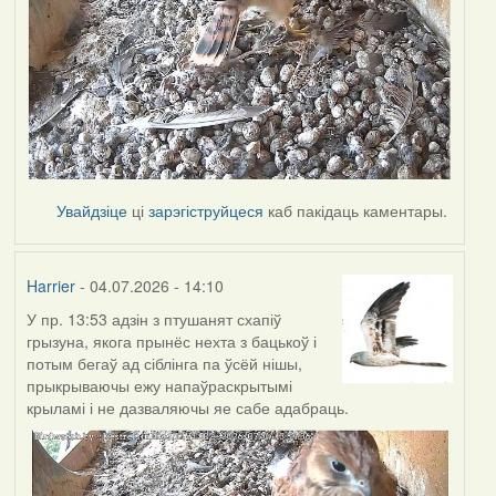
Увайдзіце
ці
зарэгіструйцеся
каб пакідаць каментары.
Harrier
- 04.07.2026 - 14:10
У пр. 13:53 адзін з птушанят схапіў
грызуна, якога прынёс нехта з бацькоў і
потым бегаў ад сіблінга па ўсёй нішы,
прыкрываючы ежу напаўраскрытымі
крыламі і не дазваляючы яе сабе адабраць.