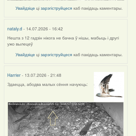
Увайдзіце
ці
зарэгіструйцеся
каб пакідаць каментары.
nataly.d
- 14.07.2026 - 16:42
Нешта з 12 гадзін нікога не бачна ў нішы, мабыць і другі
ужо вылецеў
Увайдзіце
ці
зарэгіструйцеся
каб пакідаць каментары.
Harrier
- 13.07.2026 - 21:48
Здаецца, абодва малых сёння начуюць: