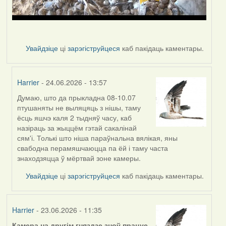
Увайдзіце
ці
зарэгіструйцеся
каб пакідаць каментары.
Harrier
- 24.06.2026 - 13:57
Думаю, што да прыкладна 08-10.07
In
птушаняты не выляцяць з нішы, таму
reply
ёсць яшчэ каля 2 тыдняў часу, каб
to
назіраць за жыццём гэтай сакалінай
by
сям'і. Толькі што ніша параўнальна вялікая, яны
nasta
свабодна перамяшчаюцца па ёй і таму часта
знаходзяцца ў мёртвай зоне камеры.
Увайдзіце
ці
зарэгіструйцеся
каб пакідаць каментары.
Harrier
- 23.06.2026 - 11:35
Камера на другім гняздзе зноў працуе.
.