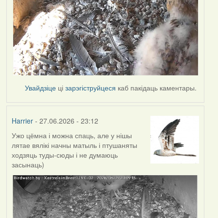
Увайдзіце
ці
зарэгіструйцеся
каб пакідаць каментары.
Harrier
- 27.06.2026 - 23:12
Ужо цёмна і можна спаць, але у нішы
лятае вялікі начны матыль і птушаняты
ходзяць туды-сюды і не думаюць
засынаць)