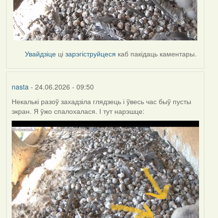
Увайдзіце
ці
зарэгіструйцеся
каб пакідаць каментары.
nasta
- 24.06.2026 - 09:50
Некалькі разоў захадзіла глядзець і ўвесь час быў пусты
экран. Я ўжо спалохалася. І тут нарэшце: