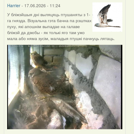
Harrier
- 17.06.2026 - 11:24
У бліжэйшыя дні выляцяць птушаняты з 1-
га гнязда. Візуальна гэта бачна па рэштках
пуху, які апошнім выпадае на галаве
бліжэй да дзюбы - як толькі яго там ужо
мала або няма зусім, маладыя птушкі пачнуць лятаць.