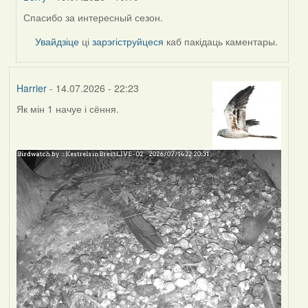
Спасибо за интересный сезон.
In
reply
Увайдзіце
ці
зарэгіструйцеся
каб пакідаць каментары.
to
by
Harrier
Harrier
- 14.07.2026 - 22:23
Як мін 1 начуе і сёння.