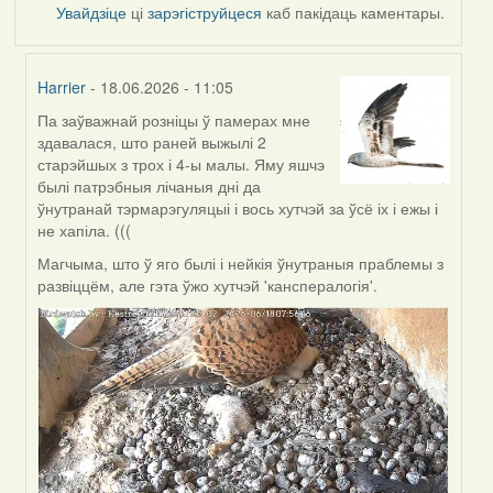
Увайдзіце
ці
зарэгіструйцеся
каб пакідаць каментары.
Harrier
- 18.06.2026 - 11:05
Па заўважнай розніцы ў памерах мне
In
здавалася, што раней выжылі 2
reply
старэйшых з трох і 4-ы малы. Яму яшчэ
to
былі патрэбныя лічаныя дні да
by
ўнутранай тэрмарэгуляцыі і вось хутчэй за ўсё іх і ежы і
SaMANdaS
не хапіла. (((
Магчыма, што ў яго былі і нейкія ўнутраныя праблемы з
развіццём, але гэта ўжо хутчэй 'канспералогія'.