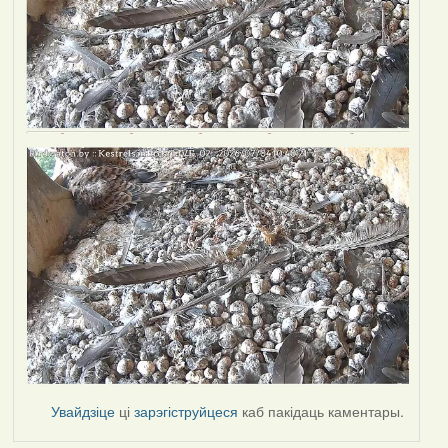
Увайдзіце
ці
зарэгіструйцеся
каб пакідаць каментары.