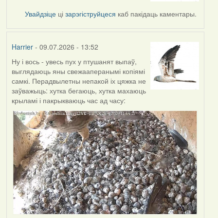
Увайдзіце
ці
зарэгіструйцеся
каб пакідаць каментары.
Harrier
- 09.07.2026 - 13:52
Ну і вось - увесь пух у птушанят выпаў,
выглядаюць яны свежааперанымі копіямі
самкі. Перадвылетны непакой іх цяжка не
заўважыць: хутка бегаюць, хутка махаюць
крыламі і пакрыкваюць час ад часу: