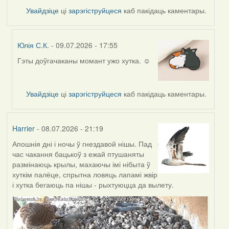
Увайдзіце
ці
зарэгіструйцеся
каб пакідаць каментары.
Юлія С.К.
- 09.07.2026 - 17:55
Гэты доўгачаканы момант ужо хутка. ☺️
In
reply
to
Увайдзіце
ці
зарэгіструйцеся
каб пакідаць каментары.
by
Harrier
Harrier
- 08.07.2026 - 21:19
Апошнія дні і ночы ў гнездавой нішы. Пад
час чакання бацькоў з ежай птушаняты
размінаюць крылы, махаючы імі нібыта ў
хуткім палёце, спрытна ловяць лапамі жвір
і хутка бегаюць па нішы - рыхтуюцца да вылету.