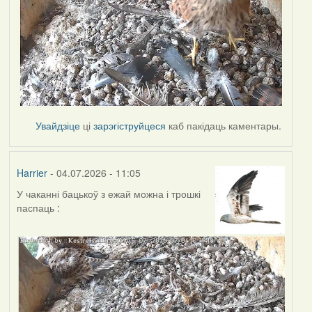
Увайдзіце
ці
зарэгіструйцеся
каб пакідаць каментары.
Harrier
- 04.07.2026 - 11:05
У чаканні бацькоў з ежай можна і трошкі
паспаць :