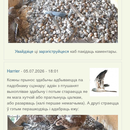
Увайдзіце
ці
зарэгіструйцеся
каб пакідаць каментары.
Harrier
- 05.07.2026 - 18:01
Кожны прынос здабычы адбываецца па
падобнаму сцэнару: адзін з птушанят
выхоплівае здабычу і потым стараецца яе
як мага хутчэй або праглынуць цалкам,
або разарваць (калі першае немагчыма). А другі страецца
ў гэтым перашкодзіць і адабраць ежу: