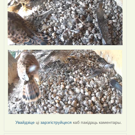
Увайдзіце
ці
зарэгіструйцеся
каб пакідаць каментары.