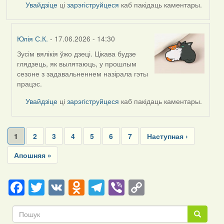
Увайдзіце
ці
зарэгіструйцеся
каб пакідаць каментары.
Юлія С.К.
- 17.06.2026 - 14:30
Зусім вялікія ўжо дзеці. Цікава будзе
In
глядзець, як вылятаюць, у прошлым
reply
сезоне з задавальненнем назірала гэты
to
працэс.
by
Harrier
Увайдзіце
ці
зарэгіструйцеся
каб пакідаць каментары.
Pagination
Current
1
Page
2
Page
3
Page
4
Page
5
Page
6
Page
7
Next
Наступная ›
page
page
Last
Апошняя »
page
Facebook
Twitter
VK
Odnoklassniki
Telegram
Viber
Copy
Link
Пошук
Пошук