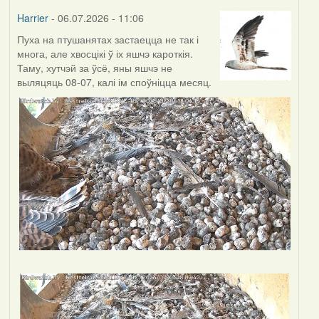
Harrier
- 06.07.2026 - 11:06
Пуха на птушанятах застаецца не так і
многа, але хвосцікі ў іх яшчэ кароткія.
Таму, хутчэй за ўсё, яны яшчэ не
выляцяць 08-07, калі ім споўніцца месяц.