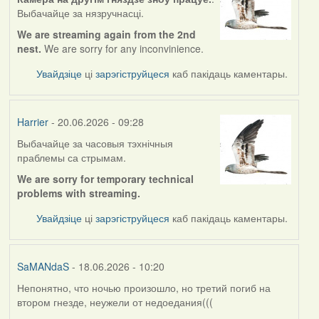
Выбачайце за нязручнасці.
We are streaming again from the 2nd
nest.
We are sorry for any inconvinience.
Увайдзіце
ці
зарэгіструйцеся
каб пакідаць каментары.
Harrier
- 20.06.2026 - 09:28
Выбачайце за часовыя тэхнічныя
праблемы са стрымам.
We are sorry for temporary technical
problems with streaming.
Увайдзіце
ці
зарэгіструйцеся
каб пакідаць каментары.
SaMANdaS
- 18.06.2026 - 10:20
Непонятно, что ночью произошло, но третий погиб на
втором гнезде, неужели от недоедания(((