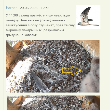
Harrier
- 29.06.2026 - 12:53
У 11:08 самец прынёс у нішу невялікую
палёўку. Але калі не ўбачыў вялікага
зацікаўлення з боку птушанят, праз хвіліну
вырашыў пакарміць іх, разрываючы
грызуна на кавалкі: