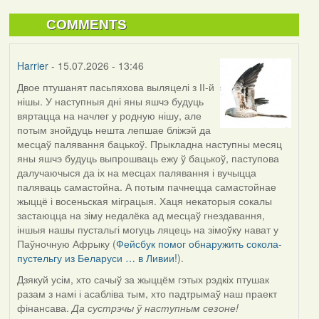
COMMENTS
Harrier
- 15.07.2026 - 13:46
Двое птушанят пасьпяхова выляцелі з ІІ-й
нішы. У наступныя дні яны яшчэ будуць
вяртацца на начлег у родную нішу, але
потым знойдуць нешта лепшае бліжэй да
месцаў палявання бацькоў. Прыкладна наступны месяц
яны яшчэ будуць выпрошваць ежу ў бацькоў, паступова
далучаючыся да іх на месцах палявання і вучыцца
паляваць самастойна. А потым пачнецца самастойнае
жыццё і восеньская міграцыя. Хаця некаторыя сокалы
застаюцца на зіму недалёка ад месцаў гнездавання,
іншыя нашы пустальгі могуць ляцець на зімоўку нават у
Паўночную Афрыку (
Фейсбук помог обнаружить сокола-
пустельгу из Беларуси … в Ливии!
).
Дзякуй усім, хто сачыў за жыццём гэтых рэдкіх птушак
разам з намі і асабліва тым, хто падтрымаў наш праект
фінансава.
Да сустрэчы ў наступным сезоне!