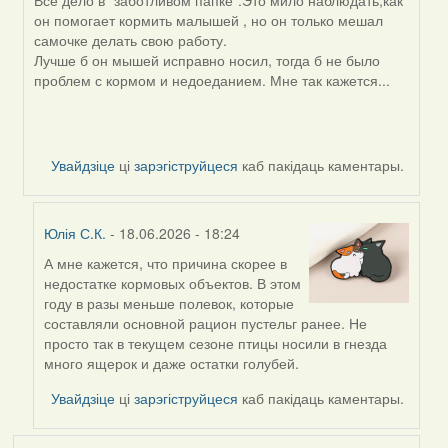
by
он помогает кормить малышей , но он только мешал
SaMANdaS
самочке делать свою работу.
Лучше б он мышей исправно носил, тогда б не было
проблем с кормом и недоеданием. Мне так кажется...
Увайдзіце
ці
зарэгіструйцеся
каб пакідаць каментары.
Юлія С.К.
- 18.06.2026 - 18:24
А мне кажется, что причина скорее в
In
недостатке кормовых объектов. В этом
reply
году в разы меньше полевок, которые
to
составляли основной рацион пустельг ранее. Не
by
просто так в текущем сезоне птицы носили в гнезда
Alla
много ящерок и даже остатки голубей.
V
Увайдзіце
ці
зарэгіструйцеся
каб пакідаць каментары.