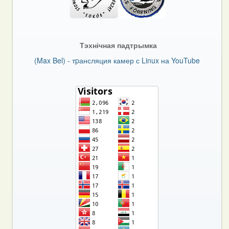
Тэхнічная падтрымка
(Max Bel) - тpансляция камер с Linux на YouTube