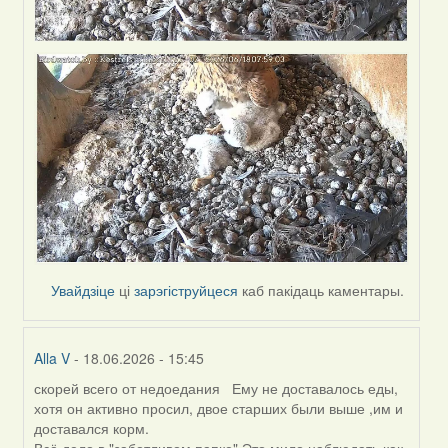
Увайдзіце
ці
зарэгіструйцеся
каб пакідаць каментары.
Alla V
- 18.06.2026 - 15:45
скорей всего от недоедания Ему не доставалось еды,
In
хотя он активно просил, двое старших были выше ,им и
reply
доставался корм.
to
Всё дело в "заботливом папке".Это мило наблюдать,как